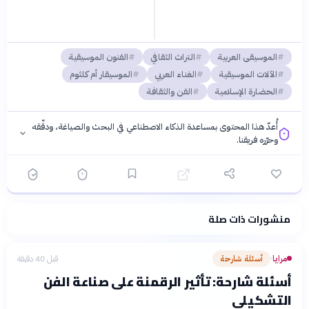
الموسيقى العربية
التراث الثقافي
الفنون الموسيقية
الآلات الموسيقية
الغناء العربي
الموسيقار أم كلثوم
الحضارة الإسلامية
الفن والثقافة
أُعدّ هذا المحتوى بمساعدة الذكاء الاصطناعي في البحث والصياغة، ودقّقه
وحرّره فريقنا.
منشورات ذات صلة
فلسفتنا المعرفية
·
سياسة الذكاء الاصطناعي
مرايا
أسئلة شارحة
قبل 40 دقيقة
›
أسئلة شارحة: تأثير الرقمنة على صناعة الفن
التشكيلي