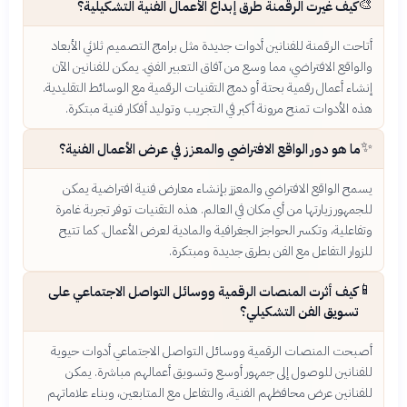
🎨
كيف غيرت الرقمنة طرق إبداع الأعمال الفنية التشكيلية؟
أتاحت الرقمنة للفنانين أدوات جديدة مثل برامج التصميم ثلاثي الأبعاد
والواقع الافتراضي، مما وسع من آفاق التعبير الفني. يمكن للفنانين الآن
إنشاء أعمال رقمية بحتة أو دمج التقنيات الرقمية مع الوسائط التقليدية.
هذه الأدوات تمنح مرونة أكبر في التجريب وتوليد أفكار فنية مبتكرة.
✨
ما هو دور الواقع الافتراضي والمعزز في عرض الأعمال الفنية؟
يسمح الواقع الافتراضي والمعزز بإنشاء معارض فنية افتراضية يمكن
للجمهور زيارتها من أي مكان في العالم. هذه التقنيات توفر تجربة غامرة
وتفاعلية، وتكسر الحواجز الجغرافية والمادية لعرض الأعمال. كما تتيح
للزوار التفاعل مع الفن بطرق جديدة ومبتكرة.
📱
كيف أثرت المنصات الرقمية ووسائل التواصل الاجتماعي على
تسويق الفن التشكيلي؟
أصبحت المنصات الرقمية ووسائل التواصل الاجتماعي أدوات حيوية
للفنانين للوصول إلى جمهور أوسع وتسويق أعمالهم مباشرة. يمكن
للفنانين عرض محافظهم الفنية، والتفاعل مع المتابعين، وبناء علاماتهم