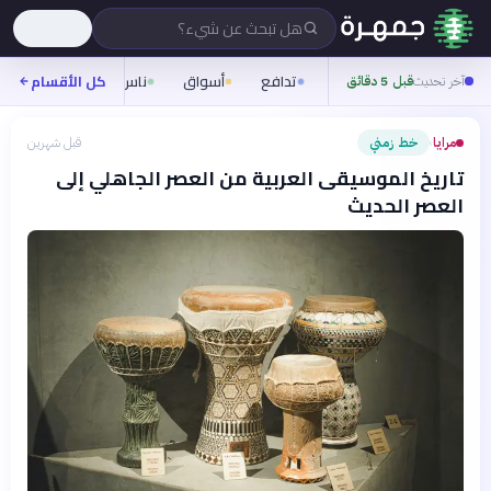
هل تبحث عن شيء؟
تدافع
أسواق
ناس
روح
كل الأقسام
شيفر
آخر تحديث
قبل 5 دقائق
مرايا
خط زمني
قبل شهرين
›
تاريخ الموسيقى العربية من العصر الجاهلي إلى
العصر الحديث