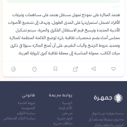
تعتمد الجائزة على نموذج تمويل مستقل يعتمد على مساهمات وتبرعات
الأفراد لضمان استمراريتها على المدى الطويل، وتهدف إلى تشجيع الأصوات
الأدبية الجديدة وترسيخ قيم الاستقلال الفكري والحرية. سيتم تشكيل
مجلس أمناء يضم شخصيات ثقافية بارزة لوضع اللائحة المنظمة للجائزة
وتحديد شروط الترشح وآليات التقييم، على أن تُمنح الجائزة سنويًا في ذكرى
ميلاد الكاتب، محولة المناسبة إلى محطة ثقافية كبرى للرواية العربية.
روابط سريعة
قانوني
الرئيسية
شروط الخدمة
الأكثر قراءة
الخصوصية
من نحن
سياسة الكوكيز
منصة معرفية عربية توفر
فريق جمهرة
سياسة الذكاء الاصطناعي
محتوى موثوقاً ومنظماً في
مكافآت جمهرة
العلوم والثقافة والفكر