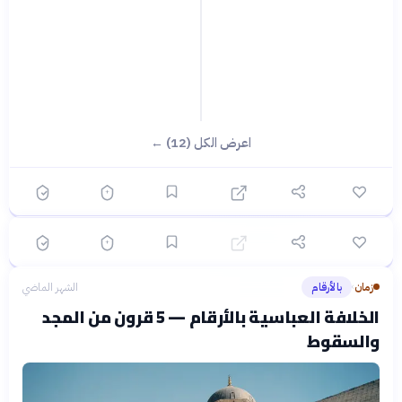
؟
اعرض الكل (12) ←
🟡 متوسط
🎯
6
سؤال
ابدأ ←
اختيار متعدد
زمان
الشهر الماضي
العصر الذهبي للاندلس: إرث الحضارة والتسامح
زمان
بالأرقام
الشهر الماضي
›
الخلافة العباسية بالأرقام — 5 قرون من المجد
والسقوط