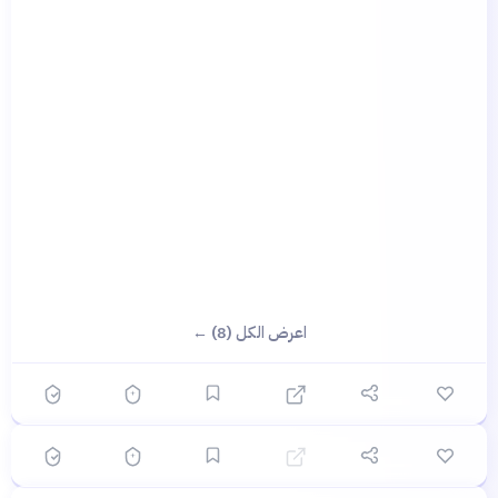
؟
؟
اعرض الكل (8) ←
🟡 متوسط
🎯
6
سؤال
ابدأ ←
اختيار متعدد
زمان
قبل 16 يومًا
🟡 متوسط
🎯
6
سؤال
ابدأ ←
الخلافة الأموية في الأندلس: قرون من الإشعاع