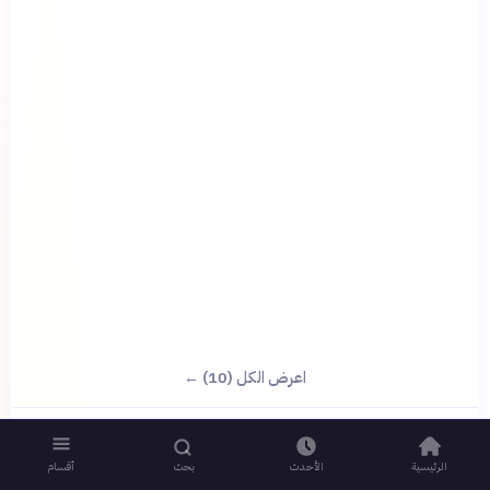
؟
اعرض الكل (10) ←
🟡 متوسط
🎯
6
سؤال
ابدأ ←
الرئيسية
الأحدث
بحث
أقسام