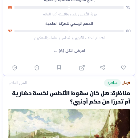
88
75
برز في الأندلس علماء وفلاسفة أثروا العالم.
الدعم الرسمي للحركة العلمية
92
80
اهتمام الخلفاء الأمويين بالأندلس بالعلماء والمفكرين.
اعرض الكل (6) ←
زمان
مناظرة
الشهر الماضي
›
مناظرة: هل كان سقوط الأندلس نكسة حضارية
أم تحررًا من حكم أجنبي؟