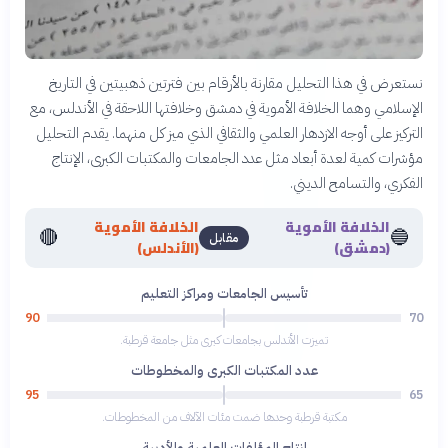
نستعرض في هذا التحليل مقارنة بالأرقام بين فترتين ذهبيتين في التاريخ
الإسلامي وهما الخلافة الأموية في دمشق وخلافتها اللاحقة في الأندلس، مع
التركيز على أوجه الازدهار العلمي والثقافي الذي ميز كل منهما. يقدم التحليل
مؤشرات كمية لعدة أبعاد مثل عدد الجامعات والمكتبات الكبرى، الإنتاج
الفكري، والتسامح الديني.
الخلافة الأموية
الخلافة الأموية
🔴
🔵
مقابل
(دمشق)
(الأندلس)
تأسيس الجامعات ومراكز التعليم
90
70
تميزت الأندلس بجامعات كبرى مثل جامعة قرطبة.
عدد المكتبات الكبرى والمخطوطات
95
65
مكتبة قرطبة وحدها ضمت مئات الآلاف من المخطوطات.
إنتاج المؤلفات العلمية والأدبية