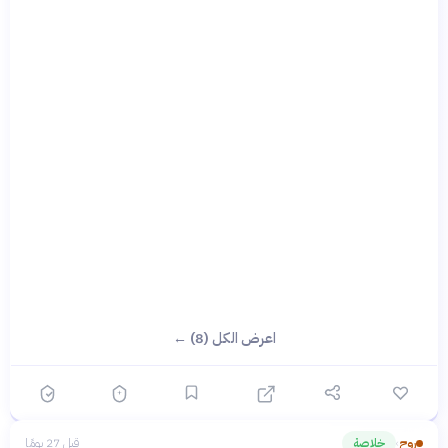
اعرض الكل (8) ←
روح
خلاصة
قبل 27 يومًا
›