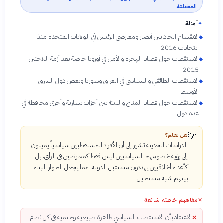
المختلفة
✦
أمثلة
الانقسام الحاد بين أنصار ومعارضي الرئيس في الولايات المتحدة منذ
◆
انتخابات 2016
الاستقطاب حول قضايا الهجرة والأمن في أوروبا خاصة بعد أزمة اللاجئين
◆
2015
الاستقطاب الطائفي والسياسي في العراق وسوريا وبعض دول الشرق
◆
الأوسط
الاستقطاب حول قضايا المناخ والبيئة بين أحزاب يسارية وأخرى محافظة في
◆
عدة دول
💡
هل تعلم؟
الدراسات الحديثة تشير إلى أن الأفراد المستقطبين سياسياً يميلون
إلى رؤية خصومهم السياسيين ليس فقط كمعارضين في الرأي، بل
كأعداء أخلاقيين يهددون مستقبل الدولة، مما يجعل الحوار البناء
بينهم شبه مستحيل.
✕
مفاهيم خاطئة شائعة
الاعتقاد بأن الاستقطاب السياسي ظاهرة طبيعية وحتمية في كل نظام
✕