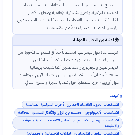
وتشجيع التواصل بين المجموعات المختلفة، وتنظيم استخدام
المنصات الرقمية، وتعزيز الشفافية الإعلامية ومحاربة الأخبار
الكاذبة. كما يتطلب من القيادات السياسية اعتماد خطاب مسؤول
يركز على المصالح المشتركة بدلاً من التقسيمات.
🌍
أمثلة من التجارب الدولية
شهدت عدة دول ديمقراطية استقطاباً حاداً في السنوات الأخيرة، من
بينها الولايات المتحدة التي عاشت استقطاباً متناميًا بين
الديمقراطيين والجمهوريين منذ عقدين. كما شهدت بريطانيا
استقطاباً مشابهاً حول قضية خروجها من الاتحاد الأوروبي، وعاشت
دول أوروبية أخرى استقطاباً حول قضايا الهجرة والتنوع الثقافي.
▦
أنواعه
الاستقطاب الحزبي: الانقسام الحاد بين الأحزاب السياسية المتنافسة
الاستقطاب الأيديولوجي: الانقسام بين الرؤى والأفكار الفلسفية المختلفة
الاستقطاب الهوياتي: الانقسام على أساس الانتماءات الدينية والعرقية
والإقليمية
الاستقطاب الطبقي: الانقسام بين الطبقات الاجتماعية والاقتصادية