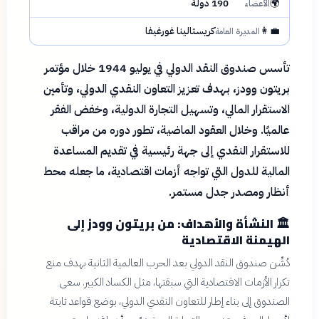
🌍
190 دولة
الأعضاء
👩‍💼
كريستالينا غورغيفا
المديرة العامة
تأسس صندوق النقد الدولي في يوليو 1944 خلال مؤتمر
بريتون وودز، بهدف تعزيز التعاون النقدي الدولي، وتأمين
الاستقرار المالي، وتسهيل التجارة الدولية، وخفض الفقر
عالميًا. وخلال العقود الماضية، تطور دوره من مراقب
للاستقرار النقدي إلى جهة رئيسية في تقديم المساعدة
المالية للدول التي تواجه أزمات اقتصادية، ما جعله محط
أنظار ومصدر جدل مستمر.
🏛️
النشأة والأهداف: من بريتون وودز إلى
الهيمنة الاقتصادية
دُشِّن صندوق النقد الدولي بعد الحرب العالمية الثانية بهدف منع
تكرار الأزمات الاقتصادية التي سبقتها، مثل الكساد الكبير. سعى
الصندوق إلى بناء إطار للتعاون النقدي الدولي، بوضع قواعد ثابتة