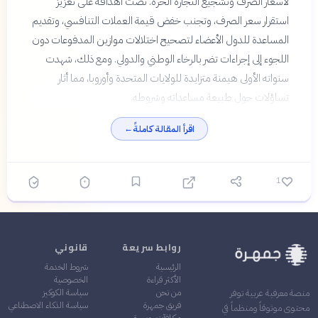
لأسعار الصرف وتشجيع التجارة الحرة. نصّت أهدافه على تعزيز
استقرار سعر الصرف، وتجنب خفض قيمة العملات التنافسي، وتقديم
المساعدة للدول الأعضاء لتصحيح اختلالات موازين المدفوعات دون
اللجوء إلى إجراءات تضر بالرخاء الوطني والدولي. ومع ذلك، شهدت
سنواته الأولى هيمنة متزايدة للولايات المتحدة وأوروبا، مما أثار
تساؤلات حول طبيعة مساعداته وشروطه.
اقرأ المقالة كاملةً
←
1
روابط سريعة
قانوني
الرئيسية
شروط الخدمة
الأكثر قراءة
الخصوصية
من نحن
سياسة الكوكيز
منصة معرفية عربية توفر
فريق جمهرة
سياسة الذكاء الاصطناعي
محتوى موثوقاً ومنظماً في
مكافآت جمهرة