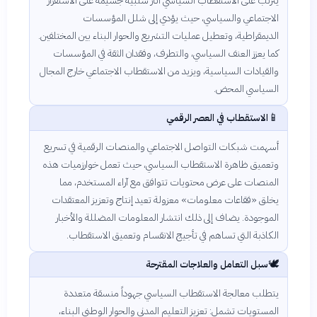
يترتب على الاستقطاب السياسي آثار سلبية جسيمة على الاستقرار
الاجتماعي والسياسي، حيث يؤدي إلى شلل المؤسسات
الديمقراطية، وتعطيل عمليات التشريع والحوار البناء بين المختلفين.
كما يعزز العنف السياسي، والتطرف، وفقدان الثقة في المؤسسات
والقيادات السياسية، ويزيد من الاستقطاب الاجتماعي خارج المجال
السياسي المحض.
📱
الاستقطاب في العصر الرقمي
أسهمت شبكات التواصل الاجتماعي والمنصات الرقمية في تسريع
وتعميق ظاهرة الاستقطاب السياسي، حيث تعمل خوارزميات هذه
المنصات على عرض محتويات تتوافق مع آراء المستخدم، مما
يخلق «فقاعات معلومات» معزولة تعيد إنتاج وتعزيز المعتقدات
الموجودة. يضاف إلى ذلك انتشار المعلومات المضللة والأخبار
الكاذبة التي تساهم في تأجيج الانقسام وتعميق الاستقطاب.
🕊️
سبل التعامل والعلاجات المقترحة
يتطلب معالجة الاستقطاب السياسي جهوداً منسقة متعددة
المستويات تشمل: تعزيز التعليم المدني والحوار الوطني البناء،