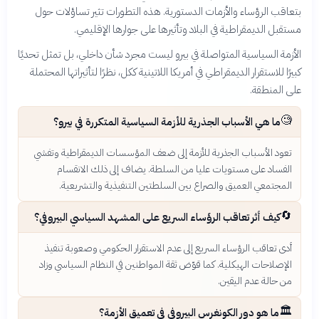
بتعاقب الرؤساء والأزمات الدستورية. هذه التطورات تثير تساؤلات حول
مستقبل الديمقراطية في البلاد وتأثيرها على جوارها الإقليمي.
الأزمة السياسية المتواصلة في بيرو ليست مجرد شأن داخلي، بل تمثل تحديًا
كبيرًا للاستقرار الديمقراطي في أمريكا اللاتينية ككل، نظرًا لتأثيراتها المحتملة
على المنطقة.
🧐
ما هي الأسباب الجذرية للأزمة السياسية المتكررة في بيرو؟
تعود الأسباب الجذرية للأزمة إلى ضعف المؤسسات الديمقراطية وتفشي
الفساد على مستويات عليا من السلطة. يضاف إلى ذلك الانقسام
المجتمعي العميق والصراع بين السلطتين التنفيذية والتشريعية.
🔄
كيف أثر تعاقب الرؤساء السريع على المشهد السياسي البيروفي؟
أدى تعاقب الرؤساء السريع إلى عدم الاستقرار الحكومي وصعوبة تنفيذ
الإصلاحات الهيكلية. كما قوّض ثقة المواطنين في النظام السياسي وزاد
من حالة عدم اليقين.
🏛️
ما هو دور الكونغرس البيروفي في تعميق الأزمة؟