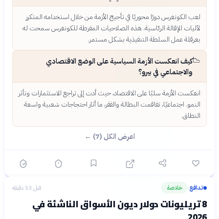
لعب الكونغرس دورًا محوريًا في تأجيج الأزمة من خلال استخدامه المتكرر
لآليات الإقالة الرئاسية. هذه الصلاحيات المفرطة للكونغرس سمحت له
بعرقلة عمل السلطة التنفيذية بشكل مستمر.
📉
كيف انعكست الأزمة السياسية على الوضع الاقتصادي
والاجتماعي في بيرو؟
انعكست الأزمة سلبًا على الاقتصاد، حيث أدت إلى تراجع الاستثمارات وتأثر
النمو. اجتماعيًا، تفاقمت البطالة والفقر، ما أثار احتجاجات شعبية واسعة
النطاق.
اعرض الكل (7) ←
تدافع
خلاصة
قبل 53 دقيقة
›
8 تريليونات دولار ديون الأسواق الناشئة في
2026