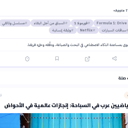
Apple T
Formula 1: Drive 
فورمولا 1
السباق من أجل البقاء
مسلسل وثائقي
سباقات السيارات
Netflix
وثيقة إنسانية
توى بمساعدة الذكاء الاصطناعي في البحث والصياغة، ودقّقه وحرّره فريقنا.
·
سياسة الذكاء الاصطناعي
 صلة
قب