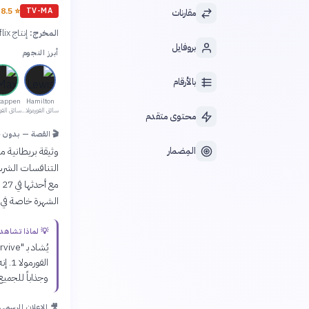
Db
8.5
⭐
TV-MA
مقارنات
المخرج:
إنتاج Netflix بالتعاون مع الاتحاد الدولي للسيارات
بروفايل
أبرز النجوم
بالأرقام
tappen
Hamilton
سائق الفورمولا 1
محتوى متقدم
🎬 القصة — بدون 
المِضمار
وثيقة بريطانية 
الشهرة خاصة في ا
💡 لماذا تشاهد
الفو
وجذاباً للجميع
🎥 الإعلان الرسمي