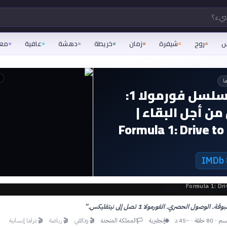
شيء؟
س
روح
شيفرة
زمان
خريطة
دهشة
عافية
مع
ا
قصة مسلسل فورمولا 1:
من أجل البقاء |
Formula 1: Drive to
Formula 1: Dri
الوصول الحصري. الفورمولا 1 تصل إلى نيتفليكس.
”
إنجليزية
المملكة المتحدة
🎬
وثائقي
🎬
رياضة
🎬
دراما إنسانية
🏳
🌐