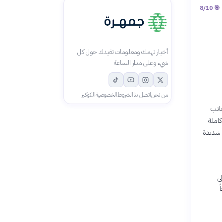
8
/10
🎯
أخبار تهمك ومعلومات تفيدك حول كل
شيء وعلى مدار الساعة
من نحن
اتصل بنا
الشروط
الخصوصية
الكوكيز
جانب
ني مواسم كاملة
اضة شديدة
لى
ً