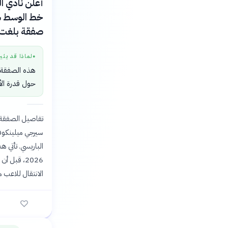
خط الوسط سي
صفقة بلغت قيمتها 75
لماذا قد يثي
●
هذه الصفقة ا
حول قدرة الأن
سيرجي ميلينكوف
الانتقال للاعب م