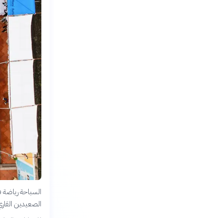
السباحة رياضة ف
الصعيدين القاري 