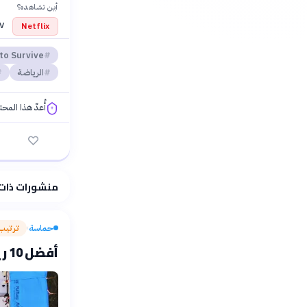
أين تشاهده؟
V+
Netflix
to Survive
الرياضة
أُعدّ هذا المح
فلسفتنا المعرفية
منشورات ذات
حماسة
ترتيب
›
أفضل 10 رياضيين عرب في السباحة: إنجازات عالمية في الأحواض