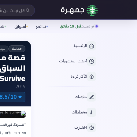
هل تبحث عن 
تدافع
أسواق
نا
آخر تحديث
قبل 10 دقائق
الرئيسية
سينم
حماسة
أحدث المنشورات
السباق 
 Survive
الأكثر قراءة
2019
8.5/10 IMDb
⭐
خلاصات
مخططات
ve to Survive
“
السرعة غير المسبوقة. 
اختبارات
2019
8 مواسم · 80 حلقة · ~45 د
📺
📅