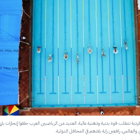
ردية تتطلب قوة بدنية وذهنية عالية. العديد من الرياضيين العرب حققوا إنجازات بارز
والعالمي، رافعين راية بلادهم في المحافل الدولية.