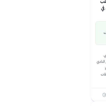
ال لاعب
في
ت
الصربي
النادي
ليو
لى صفقات