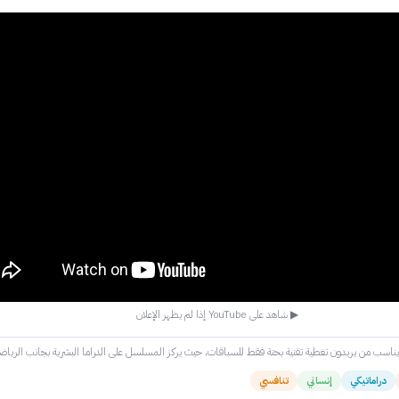
▶ شاهد على YouTube إذا لم يظهر الإعلان
 يناسب من يريدون تغطية تقنية بحتة فقط للسباقات، حيث يركز المسلسل على الدراما البشرية بجانب الرياضة
دراماتيكي
إنساني
تنافسي