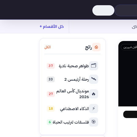
نى
كل الأقسام
رائج
الكل
قبل شهرين
🗂️
ظواهر صحية نادرة
37
🛰️
رحلة أرتيمس 2
33
مونديال كأس العالم
🔥
27
2026
⚡
الذكاء الاصطناعي
18
🎯
فلسفات لترتيب الحياة
6