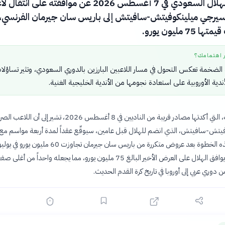
أعلن نادي الهلال السعودي في 7 أغسطس 2026 عن موافقته على انتق
رجي ميلينكوفيتش-سافيتش إلى باريس سان جيرمان الفرنسي، 
 مليون يورو.
ر اهتمامك؟
لضخمة تعكس التحول في مسار اللاعبين البارزين بالدوري السعودي، وتثير تساؤلا
دية الأوروبية على استعادة نجومها من الأندية الخليجية الغنية.
تفاصيل الصفقة، التي أكدتها مصادر قريبة من الناديين في 8 أغسطس 2026، تشير إلى أن اللاعب 
يتش-سافيتش، الذي انضم للهلال قبل عامين، سيوقّع عقداً لمدة أربعة مواسم مع 
الباريسي. تأتي هذه الخطوة بعد عروض متكررة من باريس سان جيرمان تجاوزت 60 مليون يورو في يو
2026، قبل أن يوافق الهلال على العرض الأخير البالغ 75 مليون يورو، مما يجعله واحداً من أغ
ن دوري عربي إلى أوروبا في تاريخ كرة القدم الحديث.