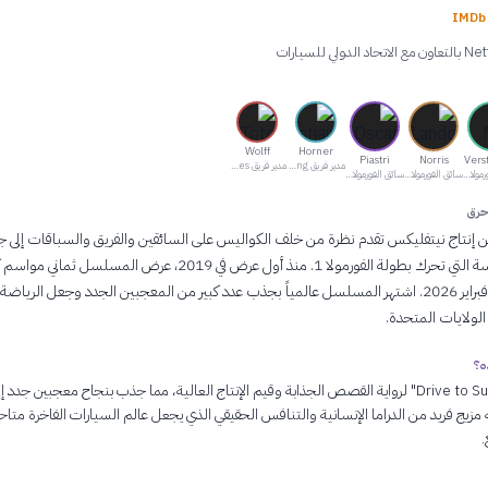
IM
Wolff
Horner
Piastri
Norris
Vers
مدير فريق Red Bull Racing
مدير فريق Mercedes
سائق الفورمولا 1
سائق الفورمولا 1
سائق الفورمولا 1
حرق
من إنتاج نيتفليكس تقدم نظرة من خلف الكواليس على السائقين والفريق والسباقات إلى 
التنافسات الشرسة التي تحرك بطولة الفورمولا 1. منذ أول عرض في 2019، عرض المسلسل ثما
مع أحدثها في 27 فبراير 2026. اشتهر المسلسل عالمياً بجذب عدد كبير من المعجبين الجدد وجعل الري
لولايات المتحدة.
ه؟
يُشاد بـ "Drive to Survive" لرواية القصص الجذابة وقيم الإنتاج العالية، مما جذب بنجاح معجبين جدد إ
رمولا 1. إنه مزيج فريد من الدراما الإنسانية والتنافس الحقيقي الذي يجعل عالم السيارات الفاخرة متاحا
.