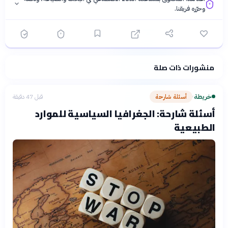
وحرّره فريقنا.
منشورات ذات صلة
فلسفتنا المعرفية
·
سياسة الذكاء الاصطناعي
خريطة
أسئلة شارحة
قبل 47 دقيقة
›
أسئلة شارحة: الجغرافيا السياسية للموارد
الطبيعية