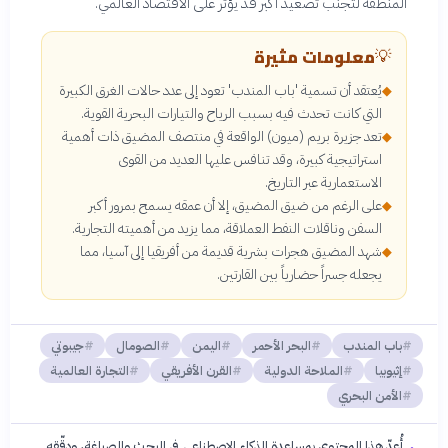
المنطقة لتجنب تصعيد أكبر قد يؤثر على الاقتصاد العالمي.
معلومات مثيرة
💡
يُعتقد أن تسمية 'باب المندب' تعود إلى عدد حالات الغرق الكبيرة
◆
التي كانت تحدث فيه بسبب الرياح والتيارات البحرية القوية.
تعد جزيرة بريم (ميون) الواقعة في منتصف المضيق ذات أهمية
◆
استراتيجية كبيرة، وقد تنافس عليها العديد من القوى
الاستعمارية عبر التاريخ.
على الرغم من ضيق المضيق، إلا أن عمقه يسمح بمرور أكبر
◆
السفن وناقلات النفط العملاقة، مما يزيد من أهميته التجارية.
شهد المضيق هجرات بشرية قديمة من أفريقيا إلى آسيا، مما
◆
يجعله جسراً حضارياً بين القارتين.
باب المندب
البحر الأحمر
اليمن
الصومال
جيبوتي
إثيوبيا
الملاحة الدولية
القرن الأفريقي
التجارة العالمية
الأمن البحري
أُعدّ هذا المحتوى بمساعدة الذكاء الاصطناعي في البحث والصياغة، ودقّقه