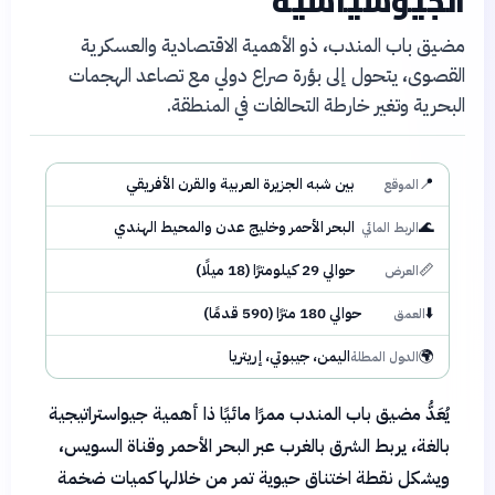
الجيوسياسية
مضيق باب المندب، ذو الأهمية الاقتصادية والعسكرية
القصوى، يتحول إلى بؤرة صراع دولي مع تصاعد الهجمات
البحرية وتغير خارطة التحالفات في المنطقة.
📍
بين شبه الجزيرة العربية والقرن الأفريقي
الموقع
🌊
البحر الأحمر وخليج عدن والمحيط الهندي
الربط المائي
📏
حوالي 29 كيلومترًا (18 ميلًا)
العرض
⬇️
حوالي 180 مترًا (590 قدمًا)
العمق
🌍
اليمن، جيبوتي، إريتريا
الدول المطلة
يُعَدُّ مضيق باب المندب ممرًا مائيًا ذا أهمية جيواستراتيجية
بالغة، يربط الشرق بالغرب عبر البحر الأحمر وقناة السويس،
ويشكل نقطة اختناق حيوية تمر من خلالها كميات ضخمة