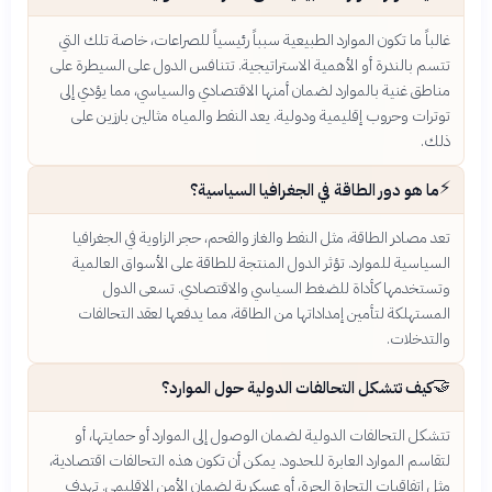
غالباً ما تكون الموارد الطبيعية سبباً رئيسياً للصراعات، خاصة تلك التي
تتسم بالندرة أو الأهمية الاستراتيجية. تتنافس الدول على السيطرة على
مناطق غنية بالموارد لضمان أمنها الاقتصادي والسياسي، مما يؤدي إلى
توترات وحروب إقليمية ودولية. يعد النفط والمياه مثالين بارزين على
ذلك.
⚡
ما هو دور الطاقة في الجغرافيا السياسية؟
تعد مصادر الطاقة، مثل النفط والغاز والفحم، حجر الزاوية في الجغرافيا
السياسية للموارد. تؤثر الدول المنتجة للطاقة على الأسواق العالمية
وتستخدمها كأداة للضغط السياسي والاقتصادي. تسعى الدول
المستهلكة لتأمين إمداداتها من الطاقة، مما يدفعها لعقد التحالفات
والتدخلات.
🤝
كيف تتشكل التحالفات الدولية حول الموارد؟
تتشكل التحالفات الدولية لضمان الوصول إلى الموارد أو حمايتها، أو
لتقاسم الموارد العابرة للحدود. يمكن أن تكون هذه التحالفات اقتصادية،
مثل اتفاقيات التجارة الحرة، أو عسكرية لضمان الأمن الإقليمي. تهدف