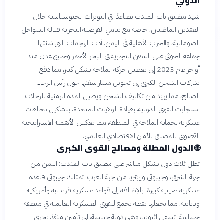
الدولي
شهد مضيق باب المندب تصاعدًا في التوترات الجيوسياسية خلال
العقدين الماضيين، خاصة مع تنامي القرصنة البحرية قبالة السواحل
الصومالية، والحرب الأهلية في اليمن. أدت الهجمات التي شنتها
جماعة الحوثي على السفن التجارية في البحر الأحمر وخليج عدن منذ
أواخر عام 2023 إلى تعطيل حركة الملاحة بشكل كبير، مما دفع
بشركات الشحن الكبرى إلى تحويل مسار سفنها حول رأس الرجاء
الصالح، مما يزيد من تكاليف الشحن ويطيل المدة الزمنية للرحلات.
استجابت القوى الدولية، بقيادة الولايات المتحدة، بتشكيل تحالفات
عسكرية لحماية الملاحة في المنطقة، مما يعكس الأهمية الاستراتيجية
القصوى للمضيق للأمن الاقتصادي العالمي.
🌐
الدول المطلة ومصالح القوى الكبرى
تطل ثلاث دول بشكل مباشر على مضيق باب المندب: اليمن من
جهة الشرق، وجيبوتي وإريتريا من جهة الغرب. تمتلك جيبوتي قاعدة
عسكرية صينية كبيرة، بالإضافة إلى قواعد عسكرية فرنسية وأمريكية
ويابانية، مما يجعلها نقطة تجمع للقوى العسكرية العالمية في منطقة
حساسة. تسعى إثيوبيا، وهي دولة حبيسة، إلى تأمين منفذ بحري