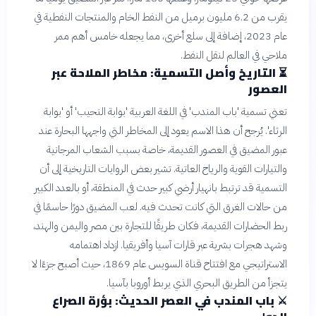
يقرب من 6.2 مليون برميل من النفط الخام والمنتجات النفطية في
عام 2023، إضافة إلى سلع أخرى، مما يجعله خامس أهم ممر
ملاحي في العالم لنقل النفط.
⏳
التاريخ وأصل التسمية: مخاطر الملاحة عبر
العصور
تعني تسمية 'باب المندب' في اللغة العربية 'بوابة النحيب' أو 'بوابة
الرثاء'. يُرجح أن هذا الاسم يعود إلى المخاطر التي واجهها البحارة عند
عبور المضيق في العصور القديمة، خاصة بسبب الشعاب المرجانية
والتيارات القوية والرياح العاتية. تشير بعض الروايات التاريخية إلى أن
التسمية قد ترتبط بانهيار أرضي كبير حدث في المنطقة، أو بالعدد الكبير
من حالات الغرق التي كانت تحدث فيه. لعب المضيق دورًا حاسمًا في
ربط الحضارات القديمة، فكان طريقًا للتجارة بين مصر واليمن والهند،
وشهد هجرات بشرية عبر قارات آسيا وأفريقيا. ازداد اهتمامه
الاستراتيجي مع افتتاح قناة السويس عام 1869، حيث أصبح جزءًا لا
يتجزأ من الطريق البحري الذي يربط أوروبا بآسيا.
⚔️
باب المندب في العصر الحديث: بؤرة الصراع