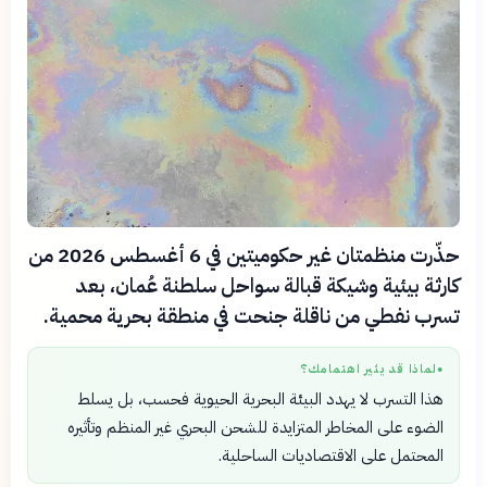
حذّرت منظمتان غير حكوميتين في 6 أغسطس 2026 من
كارثة بيئية وشيكة قبالة سواحل سلطنة عُمان، بعد
تسرب نفطي من ناقلة جنحت في منطقة بحرية محمية.
لماذا قد يثير اهتمامك؟
●
هذا التسرب لا يهدد البيئة البحرية الحيوية فحسب، بل يسلط
الضوء على المخاطر المتزايدة للشحن البحري غير المنظم وتأثيره
المحتمل على الاقتصاديات الساحلية.