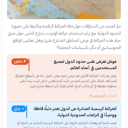
تثار العديد من التساؤلات حول دقة الخرائط الرقمية وتأثيرها على تصورنا
للحدود الدولية. مع تزايد استخدام خرائط الإنترنت، يتنازع الناس حول مدى
حياد هذه الخرائط في عرض المناطق المتنازع عليها، وهل تعكس الواقع
الجيوسياسي أم تتأثر بالسياسات المحلية؟
غوغل تعرض نفس حدود الدول لجميع
✗ خاطئ
المستخدمين في أنحاء العالم.
غوغل وشركات الخرائط الأخرى تغير عرض حدود بعض الدول بناءً على الموقع الجغرافي
للمشاهد. فمثلاً، تظهر كشمير كجزء من الهند للمشاهدين داخل الهند، بينما تظهر
بخطوط متقطعة في أي مكان آخر في العالم إقرارًا بأنها منطقة متنازع عليها.
المصادر:
الجزيرة نت
↗
الخرائط الرسمية الصادرة عن الدول تعتبر دليلًا قاطعًا
◑ جزئي
ووحيدًا في النزاعات الحدودية الدولية.
تعتمد المحاكم وهيئات التحكيم الدولية على الخرائط الرسمية الصادرة عن الدولة أو
إحدى هيئاتها الرسمية، وتكتسب هذه الخرائط قيمة ثبوتية كبيرة، خاصة إذا أرفقت