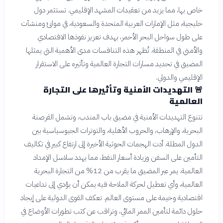
خاص بها، مما يزيد من تعقيدات المشهد الإقليمي. تستثمر دول
خليجية، مثل الإمارات العربية المتحدة والسعودية، في موانئ ومنشآت
على طول سواحل البحر الأحمر، بهدف تعزيز نفوذها الاقتصادي
والأمني في المنطقة. تُظهر هذه التنافسات مدى الأهمية التي يمثلها
المضيق في تحديد مسارات التجارة العالمية وتأثيره على الاستقرار
الإقليمي والدولي.
🚨
التهديدات الأمنية وتأثيرها على التجارة
العالمية
تتنوع التهديدات الأمنية في مضيق باب المندب، وتشمل القرصنة
البحرية، والإرهاب، والحروب الأهلية، والتوترات الجيوسياسية بين
الدول المطلة. أدت الهجمات الحوثية الأخيرة إلى ارتفاع كبير في تكاليف
التأمين على السفن وزيادة أسعار النفط، مما يهدد سلاسل الإمداد
العالمية. يمر عبر المضيق ما يقرب من 12% من التجارة البحرية
العالمية، وأي تعطيل لحركة الملاحة فيه يمكن أن يؤدي إلى تداعيات
اقتصادية وخيمة على مستوى العالم. تعكف القوى الدولية على إيجاد
حلول دائمة لتأمين الممر المائي، وتراقب عن كثب تطورات الأوضاع في