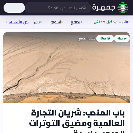
هل تبحث عن شيء؟
تدافع
أسواق
ناس
روح
كل الأقسام
شيفر
آخر تحديث
قبل 7 دقائق
خريطة
📝 مقالة
الشهر الماضي
باب المندب: شريان التجارة
العالمية ومضيق التوترات