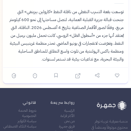
توسعت بقعة التسرب النفطي من ناقلة النفط «كارولين بيزينغي» التي
جنحت قبالة جزيرة القبلية العمانية، لتصل مساحتها إلى نحو 600 كيلومتر
مربع، وفقًا لصور الأقمار الصناعية بتاريخ 4 أغسطس 2026. الناقلة، التي
يُعتقد أنها جزء من «أسطول الظل» الروسي، كانت تحمل مليون برميل من
النفط، وتعرّضت لانفجارات في يونيو الماضي. تحذر منظمة غرينبيس البيئية
ومنظمة باكس الهولندية من تلوث واسع النطاق للمناطق الساحلية
والبيئة البحرية، مع تداعيات بيئية قد تستمر لسنوات.
روابط سريعة
قانوني
الرئيسية
شروط الخدمة
الأكثر قراءة
الخصوصية
من نحن
سياسة الكوكيز
منصة معرفية عربية توفر
فريق جمهرة
سياسة الذكاء الاصطناعي
محتوى موثوقاً ومنظماً في