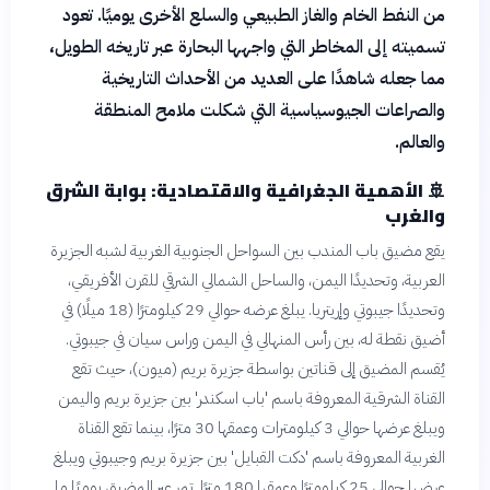
من النفط الخام والغاز الطبيعي والسلع الأخرى يوميًا. تعود
تسميته إلى المخاطر التي واجهها البحارة عبر تاريخه الطويل،
مما جعله شاهدًا على العديد من الأحداث التاريخية
والصراعات الجيوسياسية التي شكلت ملامح المنطقة
والعالم.
🚢
الأهمية الجغرافية والاقتصادية: بوابة الشرق
والغرب
يقع مضيق باب المندب بين السواحل الجنوبية الغربية لشبه الجزيرة
العربية، وتحديدًا اليمن، والساحل الشمالي الشرقي للقرن الأفريقي،
وتحديدًا جيبوتي وإريتريا. يبلغ عرضه حوالي 29 كيلومترًا (18 ميلًا) في
أضيق نقطة له، بين رأس المنهالي في اليمن وراس سيان في جيبوتي.
يُقسم المضيق إلى قناتين بواسطة جزيرة بريم (ميون)، حيث تقع
القناة الشرقية المعروفة باسم 'باب اسكندر' بين جزيرة بريم واليمن
ويبلغ عرضها حوالي 3 كيلومترات وعمقها 30 مترًا، بينما تقع القناة
الغربية المعروفة باسم 'دكت القبايل' بين جزيرة بريم وجيبوتي ويبلغ
عرضها حوالي 25 كيلومترًا وعمقها 180 مترًا. تمر عبر المضيق يوميًا ما