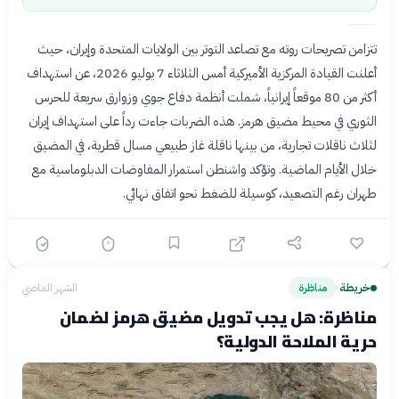
تتزامن تصريحات روته مع تصاعد التوتر بين الولايات المتحدة وإيران، حيث
أعلنت القيادة المركزية الأميركية أمس الثلاثاء 7 يوليو 2026، عن استهداف
أكثر من 80 موقعاً إيرانياً، شملت أنظمة دفاع جوي وزوارق سريعة للحرس
الثوري في محيط مضيق هرمز. هذه الضربات جاءت رداً على استهداف إيران
لثلاث ناقلات تجارية، من بينها ناقلة غاز طبيعي مسال قطرية، في المضيق
خلال الأيام الماضية. وتؤكد واشنطن استمرار المفاوضات الدبلوماسية مع
طهران رغم التصعيد، كوسيلة للضغط نحو اتفاق نهائي.
خريطة
مناظرة
الشهر الماضي
›
مناظرة: هل يجب تدويل مضيق هرمز لضمان
حرية الملاحة الدولية؟