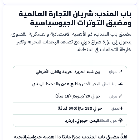
باب المندب: شريان التجارة العالمية
خريطة
📝 مقالة
الشهر الماضي
ومضيق التوترات الجيوسياسية
مضيق باب المندب، ذو الأهمية الاقتصادية والعسكرية القصوى،
يتحول إلى بؤرة صراع دولي مع تصاعد الهجمات البحرية وتغير
خارطة التحالفات في المنطقة.
📍
بين شبه الجزيرة العربية والقرن الأفريقي
الموقع
🌊
البحر الأحمر وخليج عدن والمحيط الهندي
الربط المائي
📏
حوالي 29 كيلومترًا (18 ميلًا)
العرض
⬇️
حوالي 180 مترًا (590 قدمًا)
العمق
🌍
اليمن، جيبوتي، إريتريا
الدول المطلة
يُعَدُّ مضيق باب المندب ممرًا مائيًا ذا أهمية جيواستراتيجية