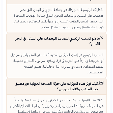
الأطراف الرئيسية المتورطة هي جماعة الحوثي في اليمن، التي تشن
هجمات على السفن، والتحالف البحري الدولي بقيادة الولايات المتحدة
الذي يسعى لتأمين الملاحة. تلعب إيران دوراً داعماً للحوثيين، بينما تتأثر
دول المنطقة مثل مصر والسعودية بشكل مباشر.
⚔️
ما هو السبب الرئيسي لتصاعد الهجمات على السفن في البحر
الأحمر؟
السبب الرئيسي هو إعلان الحوثيين استهداف السفن المتجهة إلى إسرائيل
أو المرتبطة بها، رداً على الحرب في غزة. يهدفون من وراء ذلك إلى ممارسة
ضغط اقتصادي وسياسي على إسرائيل وحلفائها، ودعم القضية
الفلسطينية.
🗺️
كيف تؤثر هذه التوترات على حركة الملاحة الدولية عبر مضيق
باب المندب وقناة السويس؟
تدفع هذه التوترات شركات الشحن الكبرى إلى تحويل مسار سفنها بعيداً
عن البحر الأحمر وقناة السويس، واختيار طريق رأس الرجاء الصالح الأطول.
هذا يؤدي إلى زيادة زمن الرحلات وتكاليف الشحن، وتباطؤ في سلاسل