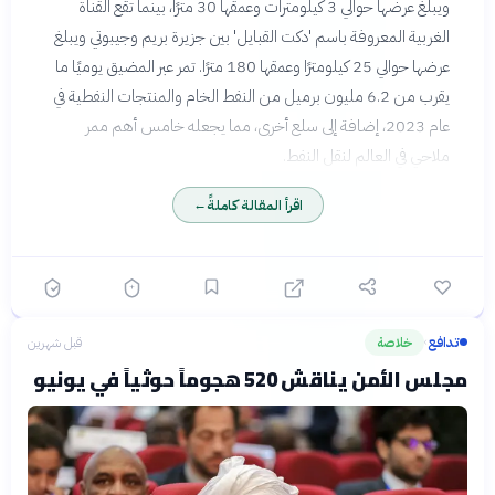
ويبلغ عرضها حوالي 3 كيلومترات وعمقها 30 مترًا، بينما تقع القناة
الغربية المعروفة باسم 'دكت القبايل' بين جزيرة بريم وجيبوتي ويبلغ
عرضها حوالي 25 كيلومترًا وعمقها 180 مترًا. تمر عبر المضيق يوميًا ما
يقرب من 6.2 مليون برميل من النفط الخام والمنتجات النفطية في
عام 2023، إضافة إلى سلع أخرى، مما يجعله خامس أهم ممر
ملاحي في العالم لنقل النفط.
اقرأ المقالة كاملةً
←
تدافع
خلاصة
قبل شهرين
›
مجلس الأمن يناقش 520 هجوماً حوثياً في يونيو