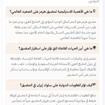
الدوليين.
🚢
ما هي الأهمية الاستراتيجية لمضيق هرمز على الصعيد العالمي؟
مضيق هرمز هو الممر المائي الوحيد المؤدي إلى الخليج العربي، ويمر عبره ما
يقرب من خُمس الاستهلاك العالمي من النفط السائل. كما يعتبر نقطة
عبور حاسمة للغاز الطبيعي المسال والمواد الخام الأخرى، مما يجعله
شرياناً حيوياً للاقتصاد العالمي.
🌍
ما هي أبرز الجهات الفاعلة التي تؤثر على استقرار المضيق؟
تتصدر إيران والولايات المتحدة قائمة الجهات الفاعلة الرئيسية، بالإضافة
إلى دول الخليج العربي كالمملكة العربية السعودية والإمارات. تلعب هذه
الأطراف أدواراً متفاوتة في الديناميكيات الإقليمية، وتؤثر سياساتها بشكل
مباشر على أمن المضيق.
💸
كيف تؤثر العقوبات الدولية على سلوك إيران في المضيق؟
تدفع العقوبات الاقتصادية إيران أحياناً إلى تهديد الملاحة في المضيق كورقة
ضغط في مواجهة المجتمع الدولي. تعتبر طهران المضيق جزءاً لا يتجزأ من