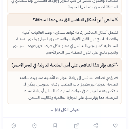
المتحدة والصين. تسعى كل منها لتعزيز وجودها العسكري والاقتصادي في
المنطقة لضمان مصالحها الحيوية.
⚔️
ما هي أبرز أشكال التنافس التي تشهدها المنطقة؟
تشمل أشكال التنافس إقامة قواعد عسكرية، وعقد اتفاقيات أمنية
واقتصادية مع دول القرن الأفريقي، والاستثمار في الموانئ والبنى التحتية
الساحلية. كما يتجلى التنافس في محاولة كل طرف تعزيز نفوذه السياسي
والدبلوماسي على الدول المطلة على البحر الأحمر.
⚓
كيف يؤثر هذا التنافس على أمن الملاحة الدولية في البحر الأحمر؟
قد يؤدي تصاعد التنافس إلى زيادة التوترات الأمنية، مما يهدد سلامة
الملاحة الدولية عبر مضيق باب المندب وقناة السويس. يمكن أن
تنعكس هذه التوترات في حوادث استهداف السفن أو زيادة نشاط
القرصنة، مما يؤثر سلبًا على التجارة العالمية وتكاليف الشحن.
اعرض الكل (8) ←