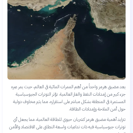
يعد مضيق هرمز واحداً من أهم الممرات المائية في العالم، حيث يمر عبره
جزء كبير من إمدادات النفط والغاز العالمية. تؤثر التوترات الجيوسياسية
المستمرة في المنطقة بشكل مباشر على استقراره، مما يثير مخاوف دولية
حول أمن الملاحة وإمدادات الطاقة.
تتزايد أهمية مضيق هرمز كشريان حيوي للطاقة العالمية، مما يجعل أي
توترات جيوسياسية فيه ذات تداعيات واسعة النطاق على الاقتصاد والأمن