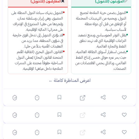
❌
✅
المؤيدون (للتدويل)
المعارضون (للتدويل)
التدويل يضمن حرية الملاحة لجميع
التدويل ينتهك سيادة الدول المطلة على
الدول، ويحميه من التهديدات المحتملة
المضيق، وهي إيران وسلطنة عمان،
أو الإغلاق من قبل أي دولة مطلة
ويُجردها من حقها المشروع في الإشراف
لأسباب سياسية.
على ممراتها المائية الإقليمية.
يقلل التوتر الجيوسياسي ويمنع تصعيد
قد يؤدي التدويل إلى تدخل قوى خارجية
النزاعات الإقليمية التي قد تهدد تدفق
في شؤون المنطقة، مما يزيد من
النفط والتجارة العالمية.
التعقيدات الأمنية بدلاً من حلها.
يضمن استقرار أسواق الطاقة العالمية،
القانون الدولي البحري (اتفاقية الأمم
حيث يمر عبره حوالي خمس إنتاج النفط
المتحدة لقانون البحار) يُعطي الدول
؟
العالمي، وبالتالي يحمي الاقتصادات من
الساحلية حقوقاً محددة على الممرات
الصدمات.
الملاحية داخل مياهها الإقليمية.
؟
اعرض المناظرة كاملة ←
🟡 متوسط
🎯
6
سؤال
ابدأ ←
اختيار متعدد
خريطة
الشهر الماضي
🟡 متوسط
🎯
6
سؤال
ابدأ ←
مضيق باب المندب: الجغرافيا الاستراتيجية والتحديات
الأمنية والاقتصادية
اختيار متعدد
خريطة
الشهر الماضي