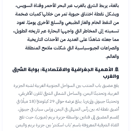
بالغة، يربط الشرق بالغرب عبر البحر الأحمر وقناة السويس،
ويشكل نقطة اختناق حيوية تمر من خلالها كميات ضخمة
من النفط الخام والغاز الطبيعي والسلع الأخرى يوميًا. تعود
تسميته إلى المخاطر التي واجهها البحارة عبر تاريخه الطويل،
مما جعله شاهدًا على العديد من الأحداث التاريخية
والصراعات الجيوسياسية التي شكلت ملامح المنطقة
والعالم.
🚢
الأهمية الجغرافية والاقتصادية: بوابة الشرق
والغرب
يقع مضيق باب المندب بين السواحل الجنوبية الغربية لشبه الجزيرة
العربية، وتحديدًا اليمن، والساحل الشمالي الشرقي للقرن الأفريقي،
وتحديدًا جيبوتي وإريتريا. يبلغ عرضه حوالي 29 كيلومترًا (18 ميلًا) في
أضيق نقطة له، بين رأس المنهالي في اليمن وراس سيان في جيبوتي.
يُقسم المضيق إلى قناتين بواسطة جزيرة بريم (ميون)، حيث تقع
القناة الشرقية المعروفة باسم 'باب اسكندر' بين جزيرة بريم واليمن