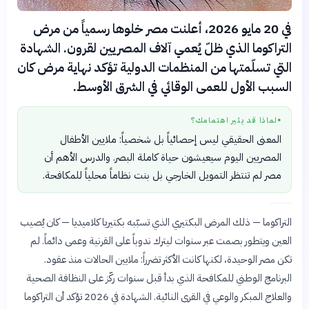
في 20 مايو 2026، أعلنت مصر خلوها رسمياً من مرض
التراكوما الذي ظلّ يُعمي آلاف المصريين لقرون. الشهادة
التي تسلّمتها من المنظمات الدولية تؤكد نهاية مرض كان
السبب الأول للعمى الوقائي في الشرق الأوسط.
لماذا قد يثير اهتمامك؟
●
المعنى الحقيقي ليس إحصائياً بل شخصياً: ملايين الأطفال
المصريين اليوم سيعيشون حياة كاملة البصر. والدرس الأهم أن
مصر لم تنتظر التمويل الخارجي بل بنت نظاماً محلياً للمكافحة.
التراكوما — ذلك المرض البكتيري الذي تسبّبه بكتيريا كلاميديا — كان يُصيب
العين ويتطور بصمت عبر سنوات ليترك ندوباً على القرنية وعمى دائماً. لم
تكن مصر الوحيدة، لكنها كانت الأكثر تضرراً: ملايين الحالات منذ عقود.
البرنامج الوطني للمكافحة الذي بدأ قبل سنوات ركّز على النظافة الصحية
والعلاج المبكر والوعي في القرى النائية. الشهادة في 2026 تؤكد أن التراكوما