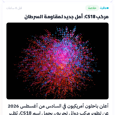
عافية
خلاصة
قبل 8 ساعات
›
مركب CS18: أمل جديد لمقاومة السرطان
أعلن باحثون أمريكيون في السادس من أغسطس 2026
عن تطوير مركب دوائي تجريبي، يحمل اسم CS18، يُظهر