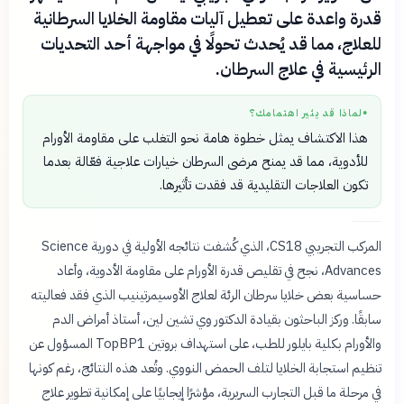
قدرة واعدة على تعطيل آليات مقاومة الخلايا السرطانية
للعلاج، مما قد يُحدث تحولًا في مواجهة أحد التحديات
الرئيسية في علاج السرطان.
لماذا قد يثير اهتمامك؟
●
هذا الاكتشاف يمثل خطوة هامة نحو التغلب على مقاومة الأورام
للأدوية، مما قد يمنح مرضى السرطان خيارات علاجية فعّالة بعدما
تكون العلاجات التقليدية قد فقدت تأثيرها.
المركب التجريبي CS18، الذي كُشفت نتائجه الأولية في دورية Science
Advances، نجح في تقليص قدرة الأورام على مقاومة الأدوية، وأعاد
حساسية بعض خلايا سرطان الرئة لعلاج الأوسيمرتينيب الذي فقد فعاليته
سابقًا. وركز الباحثون بقيادة الدكتور وي تشين لين، أستاذ أمراض الدم
والأورام بكلية بايلور للطب، على استهداف بروتين TopBP1 المسؤول عن
تنظيم استجابة الخلايا لتلف الحمض النووي. وتُعد هذه النتائج، رغم كونها
في مرحلة ما قبل التجارب السريرية، مؤشرًا إيجابيًا على إمكانية تطوير علاج