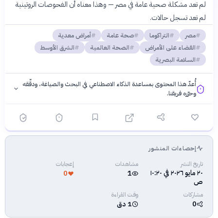
لم تعد مشكلة صحية عامة في مصر — وهذا معناه أن الفحوصات الروتينية
لم تعد تسجل حالات.
مصر
التراكوما
صحة عامة
أمراض معدية
القضاء على الأمراض
الصحة العالمية
الشرق الأوسط
السلامة البصرية
أُعدّ هذا المحتوى بمساعدة الذكاء الاصطناعي في البحث والصياغة، ودقّقه
وحرّره فريقنا.
إحصاءات المنشور
فلسفتنا المعرفية
·
سياسة الذكاء الاصطناعي
تاريخ النشر
مشاهدات
إعجابات
٢٠ مايو ٢٠٢٦ في ١٠:٢٠
0
1
ص
مشاركات
وقت القراءة
0
1 دق