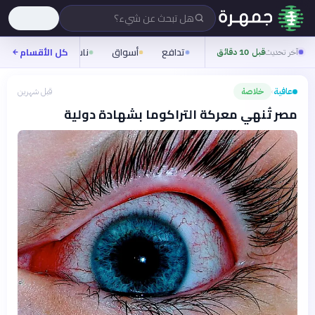
هل تبحث عن شيء؟
تدافع
أسواق
ناس
روح
كل الأقسام
شيف
آخر تحديث
قبل 10 دقائق
عافية
خلاصة
قبل شهرين
›
مصر تُنهي معركة التراكوما بشهادة دولية