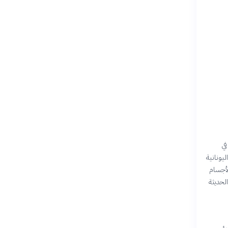
في
ليونانية
لأجسام
الحديثة