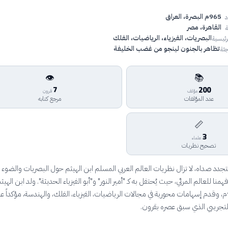
965م البصرة، العراق
د
القاهرة، مصر
ة
البصريات، الفيزياء، الرياضيات، الفلك
رئيسية
تظاهر بالجنون لينجو من غضب الخليفة
ئة
👁️
📚
7
200
مؤلف
قرون
عدد المؤلفات
مرجع كتابه
📏
3
علماء
تصحيح نظريات
 يتجدد صداه، لا تزال نظريات العالم العربي المسلم ابن الهيثم حول البصريات والضوء
همنا للعالم المرئي، حيث يُحتفل به كـ "أمير النور" و"أبو الفيزياء الحديثة". ولد ابن الهيث
البصرة عام 965م، وقدم إسهامات محورية في مجالات الرياضيات، الفيزياء، الفلك، والهندسة، مؤكداً ع
لتجريبي الذي سبق عصره بقرون.