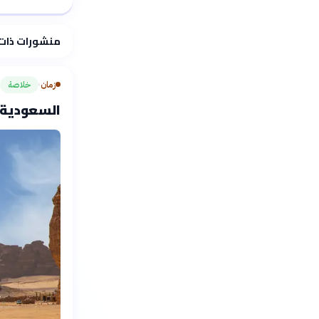
فلسفتنا المعرفية
منشورات ذات
زمان
خلاصة
›
السعودية تكتشف 103 موا