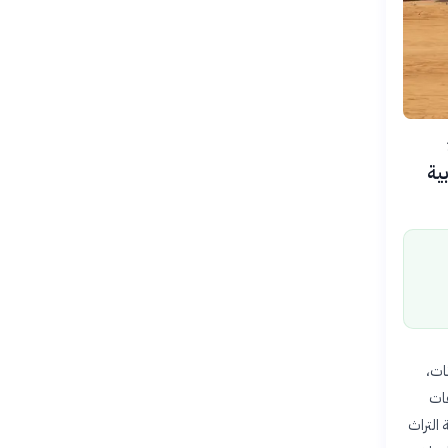
103
ية
 عن 187 نقشاً لحيوانات،
المكتشفات
 التراث