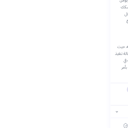
 يؤمن
تشكك
ل
له. حيث
لة تنفيذ
في
أمر