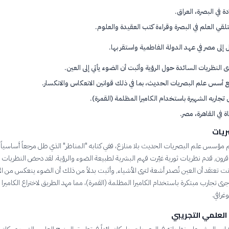
دة في البصرة، العراق.
بتلقي العلم في البصرة وقراءة كتب العقيدة والعلوم.
ل إلى مصر في عهد الدولة الفاطمية واستقر بها.
 النظريات السائدة حول الرؤية وأثبت أن الضوء يأتي إلى العين.
أسس علم البصريات الحديث، بما في ذلك قوانين الانعكاس والانكسار.
 تجاربه الشهيرة باستخدام الكاميرا المظلمة (القمرة).
ة في القاهرة، مصر.
ريات
يثم مؤسس علم البصريات الحديث بلا منازع، ففي كتابه "المناظر" الذي ظل مرجعاً أساسياً 
لغرب لمدة 7 قرون, قدم نظريات ثورية غيّرت فهم البشرية لطبيعة الضوء والرؤية. لقد دحض النظريات ا
انت تعتقد أن العين تُصدر أشعة لترى الأشياء, وأثبت بدلاً من ذلك أن الضوء ينعكس من ا
أجرى تجارب مبتكرة باستخدام الكاميرا المظلمة (القمرة)، مما مهد الطريق لاختراع الكاميرا 
غرافي.
 العلمي التجريبي