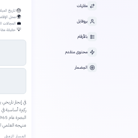
مقارنات
🎂
تاريخ الميلا
🌍
محل الإقام
بروفايل
💼
المجالات ال
💡
حقيقة مفاج
بالأرقام
محتوى متقدم
المِضمار
في إنجاز تاريخي
ركيزة أساسية في ف
منهجه العلمي ا
المسار الزمني