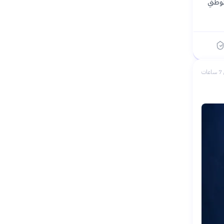
لوطني
ات