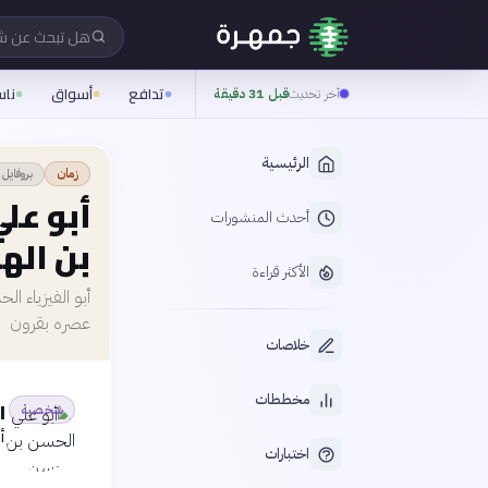
هل تبحث عن 
تدافع
أسواق
نا
آخر تحديث
قبل 31 دقيقة
الرئيسية
بروفايل
زمان
أبو عل
أحدث المنشورات
بن اله
الأكثر قراءة
أبو الفيزياء 
عصره بقرون
خلاصات
مخططات
ا
شخصية
أ
اختبارات