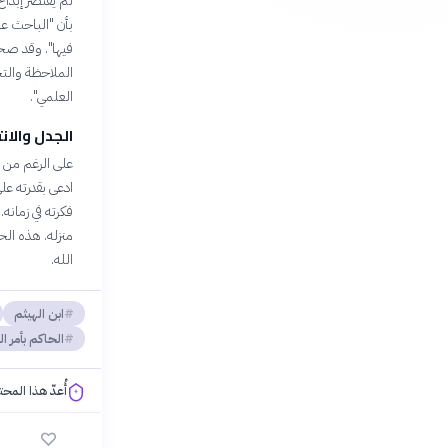
لم يقتصر إبداع 
بأن "الباحث ع
فيها". وقد ص
الملاحظة والتج
العلمي".
الجدل والان
على الرغم من إن
ادعى بقدرته عل
فكرته في زمانه.
منزله. هذه الح
الله.
ابن الهيثم
الحاكم بأمر ال
أُعدّ هذا المح