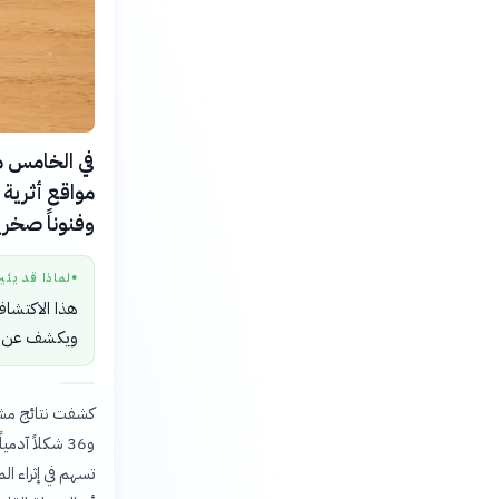
مواقع أثرية
وفنوناً صخري
لماذا قد يثي
●
هذا الاكتشاف 
ويكشف عن ثرا
تسهم في إثراء ال