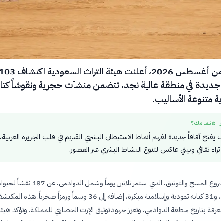
في الخامس من أغسطس 2026، أعلنت هيئة التراث السعودية اكتشاف 
 جديدة في منطقة عالية نجد، تتضمن منشآت حجرية ونقوشاً كتاب
ة متنوعة الأساليب.
ر اهتمامك؟
يفتح آفاقاً جديدة لفهم أنماط الاستيطان البشري القديم في قلب الجزيرة العربية،
ء ثقافي وبيئي عاكس لتنوع النشاط البشري عبر العصور.
كشفت نتائج مشروع المسح والتوثيق، الذي استمر ثلاثين يوماً وشمل الدوادمي،
و36 شكلاً آدمياً، و31 كتابة ثمودية وإسلامية مبكرة، إضافة إلى 36 وسماً ورمزاً صخرياً. هذه 
معرفة بتاريخ منطقة الدوادمي، وتعزز جهود توثيق الإرث الحضاري للمملكة. وتؤكد هيئة