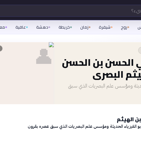
شيء؟
س
روح
شيفرة
زمان
خريطة
دهشة
عافية
مع
👤
ي الحسن بن الحسن
يثم البصري
الحديثة ومؤسس علم البصريات الذي سبق
بن الهيثم
بو الفيزياء الحديثة ومؤسس علم البصريات الذي سبق عصره بقرون