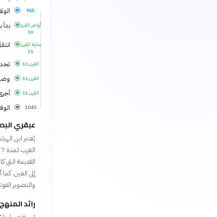
الولا
965
بدأ 
أواخر القرن
10
انتق
بداية القرن
11
تحدى
القرن 11
وضع 
القرن 11
أجرى
القرن 11
الوفا
1040
عبقري البص
يُعتبر ابن اله
ا
القديمة التي ك
إلى العين. كما 
والتصوير الفوتو
رائد المنهج