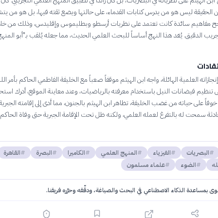
ابن الهيثم على نظرياته في البصريات، بل كان رائداً في تطبيق المنهج العلمي التجريبي. كان
ن الحقيقة ليس هو من يدرس كتابات القدماء، على حالتها ويضع ثقته فيها، بل هو من ي
حح مفاهيم سائدة كانت تعتمد على نظريات أرسطو وبطليموس وإقليدس، وذلك من خلا
ريب الدقيق. يُعَد هذا النهج أساساً للبحث العلمي الحديث، مما جعله يُلقب بـ"أبو المنهج
تقادات
جازاته العلمية الهائلة، واجه ابن الهيثم موقفاً صعباً مع الخليفة الفاطمي الحاكم بأمر ال
ى تنظيم فيضانات النيل باستخدام معرفته بالرياضيات، وعند معاينة الموقع، أدرك استحا
 خوفاً على حياته من غضب الخليفة، تظاهر ابن الهيثم بالجنون، مما أدى إلى إقامته الجبرية 
ادثة سمحت له بالتفرغ لعمله العلمي، ولكنه ظل تحت الإقامة الجبرية حتى وفاة الحاكم ب
البصريات
الفيزياء
المنهج العلمي
الكاميرا
البصرة
القاهرة
له
الضوء
علماء مسلمون
توى بمساعدة الذكاء الاصطناعي في البحث والصياغة، ودقّقه وحرّره فريقنا.