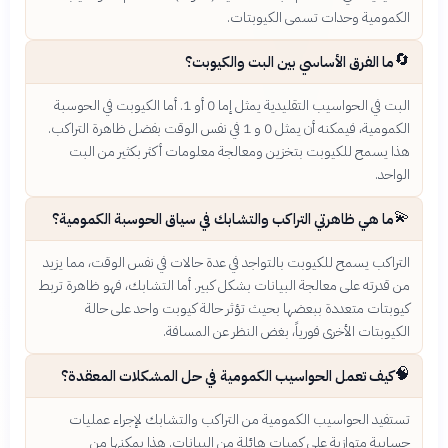
الكمومية وحدات تسمى الكيوبتات.
🔄
ما الفرق الأساسي بين البت والكيوبت؟
البت في الحواسيب التقليدية يمثل إما 0 أو 1. أما الكيوبت في الحوسبة
الكمومية، فيمكنه أن يمثل 0 و 1 في نفس الوقت بفضل ظاهرة التراكب.
هذا يسمح للكيوبت بتخزين ومعالجة معلومات أكثر بكثير من البت
الواحد.
💫
ما هي ظاهرتي التراكب والتشابك في سياق الحوسبة الكمومية؟
التراكب يسمح للكيوبت بالتواجد في عدة حالات في نفس الوقت، مما يزيد
من قدرته على معالجة البيانات بشكل كبير. أما التشابك، فهو ظاهرة تربط
كيوبتات متعددة ببعضها بحيث تؤثر حالة كيوبت واحد على حالة
الكيوبتات الأخرى فورياً، بغض النظر عن المسافة.
🧠
كيف تعمل الحواسيب الكمومية في حل المشكلات المعقدة؟
تستفيد الحواسيب الكمومية من التراكب والتشابك لإجراء عمليات
حسابية متوازية على كميات هائلة من البيانات. هذا يمكنها من