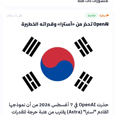
منشورات ذات صلة
فلسفتنا المعرفية
·
سياسة الذكاء الاصطناعي
شيفرة
خلاصة
قبل 5 ساعات
›
OpenAI تحذر من «آسترا» وقدراته الخطيرة
حذرت OpenAI في 7 أغسطس 2026 من أن نموذجها
القادم "آسترا" (Astra) يقترب من عتبة حرجة للقدرات