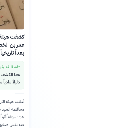
بعداً تاريخيا
لماذا قد يثي
●
هذا الكشف يف
دليلاً مادياً 
أعلنت هيئة الترا
عنه نقش صخري يح