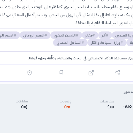
بعمق ثمانية أمتار، وسبع مقابر 
مكانه، بالإضافة إلى بقايا تمثال لأبي الهول من الجص. وتستمر أعمال الحفائر تمهيدًا ل
ار، لتعزيز السياحة الثقافية بالمنطقة.
رينا العلمين
آثار
مقابر
اللسان الذهبي
العصر الروماني
العصر اله
ية
وزارة السياحة والآثار
الساحل الشمالي
توى بمساعدة الذكاء الاصطناعي في البحث والصياغة، ودقّقه وحرّره فريقنا.
·
سياسة الذكاء الاصطناعي
نشور
مشاهدات
إعجابات
مشاركات
٧ يوليو ٢٠٢٦ في ٠٧:١٥
0
0
1