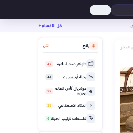
ى
كل الأقسام
رائج
الكل
ر الماضي
🗂️
ظواهر صحية نادرة
37
🛰️
رحلة أرتيمس 2
33
مونديال كأس العالم
🔥
27
2026
⚡
الذكاء الاصطناعي
18
🎯
فلسفات لترتيب الحياة
6