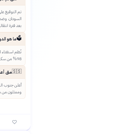
السودان. وضعت 
بعد فترة انتقالي
🗳️
ما هو الدو
98% من سكان الجنوب لصالح الانفصال، مما وفر شرعية ديمقراطية قوية لقرار الاستقلال.
🇸🇸
متى أعل
وممثلون من مخ