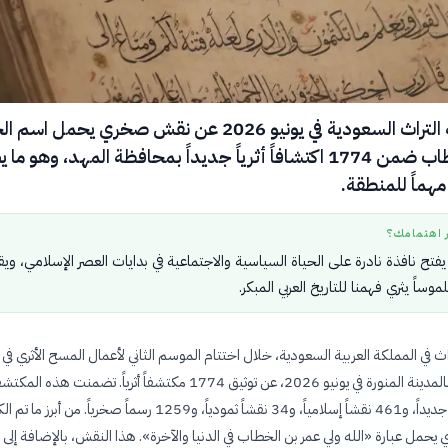
كشفت هيئة التراث السعودية في يونيو 2026 عن نقش صخري يحمل ا
عمر بن الخطاب ضمن 1774 اكتشافاً أثرياً جديداً بمحافظة المهد، وهو 
ً مهماً للمنطقة.
ر اهتمامك؟
تح نافذة نادرة على الحياة السياسية والاجتماعية في بدايات العصر الإسلامي، وي
ملموساً يثري فهمنا للتاريخ العربي المبكر.
ث في المملكة العربية السعودية، خلال اختتام الموسم الثاني لأعمال المسح الأثري في
محافظة المهد بالمدينة المنورة في يونيو 2026، عن توثيق 1774 مكتشفاً أثرياً. تضمنت هذه 
156 موقعاً أثرياً جديداً، و461 نقشاً إسلامياً، و34 نقشاً ثمودياً، و1259 رسماً صخرياً. من
مل عبارة «الله ولي عمر بن الخطاب في الدنيا والآخرة». هذا النقش، بالإضافة إلى 