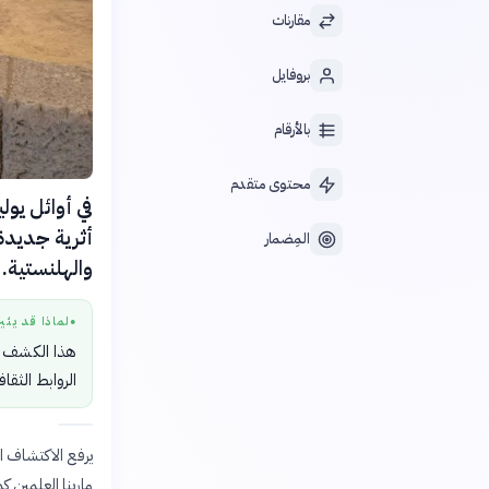
مقارنات
بروفايل
بالأرقام
محتوى متقدم
المِضمار
والهلنستية.
لماذا قد يثي
●
هذا الكشف يض
الروابط الثق