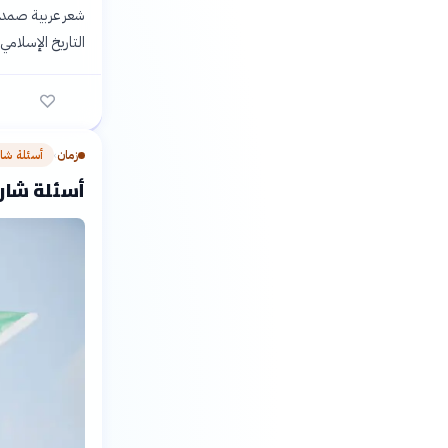
شعر عربية صمدت أ
التاريخ الإسلامي 
زمان
أسئلة شا
›
أسئلة شارح