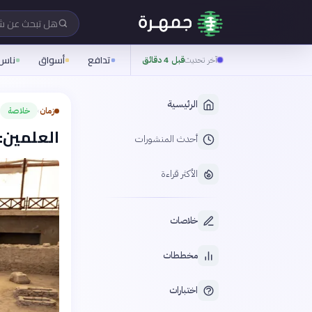
هل تبحث عن 
تدافع
أسواق
ناس
آخر تحديث
قبل 4 دقائق
الرئيسية
زمان
خلاصة
›
العلمين: 18 مقبرة و24 «لساناً ذهبياً» جدي
أحدث المنشورات
الأكثر قراءة
خلاصات
مخططات
اختبارات