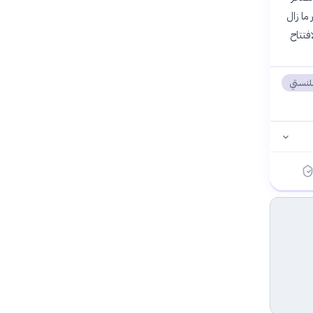
سطحية مبنية بالحجر الجيري. كما عُثر على تابوت جرانيتي بطول 2.5 متر ما زال
افتتاح
لنستي