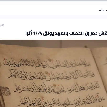
 صلة
قبل 3 ساع
مر بن الخطاب بالمهد يوثق 1774 أثراً