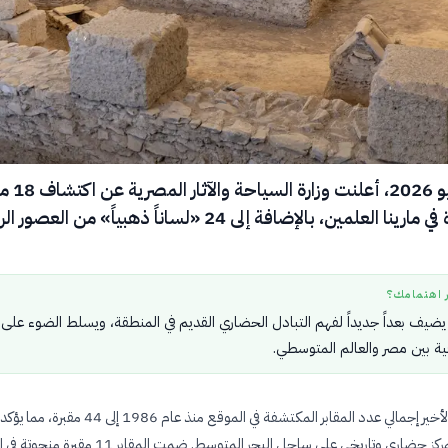
في أوائل يوليو 2026، أع
أثرية جديدة في مارينا العلمين، بالإضافة إلى 24 «لساناً ذهبياً» من ال
ر اهتمامك؟
يف بعداً جديداً لفهم التبادل الحضاري القديم في المنطقة، ويسلط الضوء على
افية بين مصر والعالم المتوسطي.
يرفع الاكتشاف الأخير إجمالي عدد المقابر المكتشفة في الموقع منذ عام 986
مارينا العلمين كمركز حضاري وتاريخي على ساحل البحر المتوسط. ضمت المقابر 1