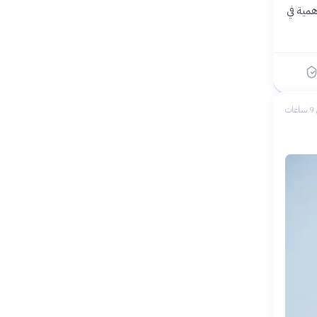
همية في
ات