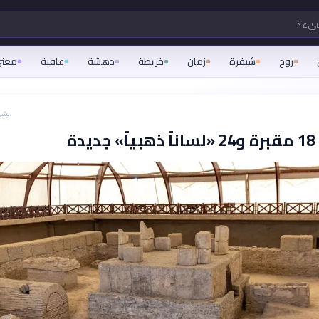
شيء؟
روح
شيفرة
زمان
خريطة
دهشة
عافية
معن
الشه
دة