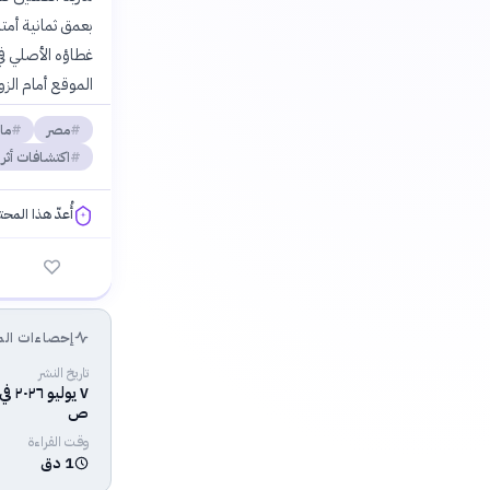
غطاؤه الأصلي في 
الموقع أمام الزو
مصر
ما
اكتشافات أثر
أُعدّ هذا المح
فلسفتنا المعرفية
إحصاءات الم
تاريخ النشر
ص
وقت القراءة
1 دق