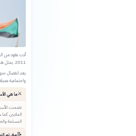
أدت عقود من الح
2011. يمثل هذا الانفصال نقطة تحول حاسمة في تاريخ المنطقة، مع تبعات ما زالت تتكشف حتى اليوم.
واجتماعية عميقة 
⚔️
ما هي الأس
تضمنت الأسباب
الملايين. كما 
المسلمة والجنو
📝
متى تم الت