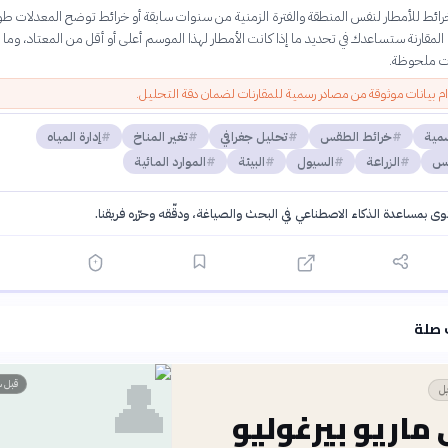
ائط للأمطار لنفس المنطقة والفترة الزمنية من سنوات سابقة أو خرائط توضح المعدلات طو
المقارنة ستساعدك في تحديد ما إذا كانت الأمطار لهذا الموسم أعلى أو أقل من المعتاد، وما إ
ت ملحوظة.
 بيانات موثوقة من مصادر رسمية للمقارنات لضمان دقة التحليل.
سمية
خرائط الطقس
تحليل جغرافي
تغير المناخ
إدارة المياه
قس
الزراعة
السيول
البيئة
الموارد المائية
توى بمساعدة الذكاء الاصطناعي في البحث والصياغة، ودقّقه وحرّره فريقنا.
·
سياسة الذكاء الاصطناعي
 صلة
👤
قبل س
يل
ماريو بيرغوليو