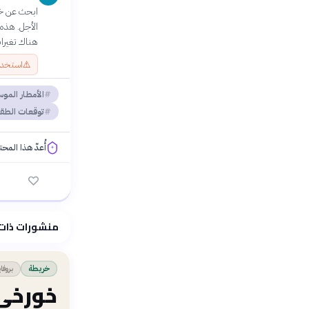
ابحث عن خر
الأجل. هذه 
هناك تغيرا
⚠️
استخدام
الأمطار المو
توقعات الط
أُعدّ هذا المح
فلسفتنا المعرفية
منشورات ذات
بروفا
خريطة
خورخي 