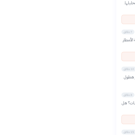
ليلها.
7 دقائق
مية الأمطار.
10 دقائق
ز هطول
8 دقائق
انات؟ هل
15 دقائق