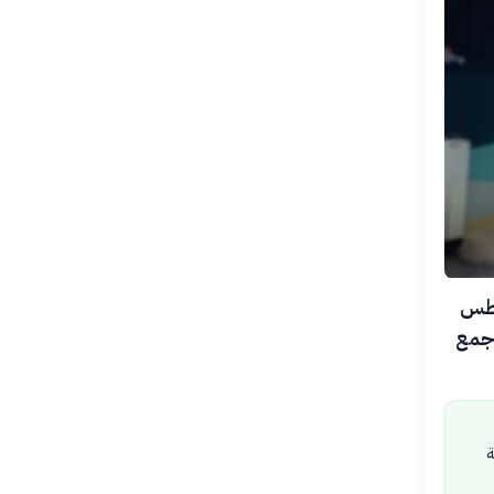
شروع «الراصد الذكي» في 4 أغسطس
وجمع
ة