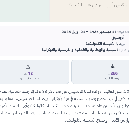
أمريكتين وأول يسوعي يقود الكنيسة
17 ديسمبر 1936 – 21 أبريل 2025
اد/الوفاة
أرجنتيني
بابا الكنيسة الكاثوليكية
سابق
الإسبانية والإيطالية والألمانية والفرنسية والأوكرانية
 يتقنها
🗓️
⛪
12
266
بابا
عام
الرقم البابوي
سنوات في البابوية
في 21 أبريل 2025، أعلن الفاتيكان وفاة البابا فرنسيس عن عمر ناهز 88 عامًا إثر جلطة دماغي
لأخير في عيد الفصح ودعوته للسلام في غزة وأوكرانيا. ويعد البابا فرنسيس، المولود ب
خورخي ماريو بيرغوليو في الأرجنتين عام 1936، البابا رقم 266 للكنيسة الكاثوليكية وأول بابا من
ومن خارج أوروبا منذ أكثر من ألف عام. اتسمت فترة بابويته التي بدأت عام 2013 بالدعوة إلى العدالة
ر بين الأديان وإصلاح الكنيسة الكاثوليكية.