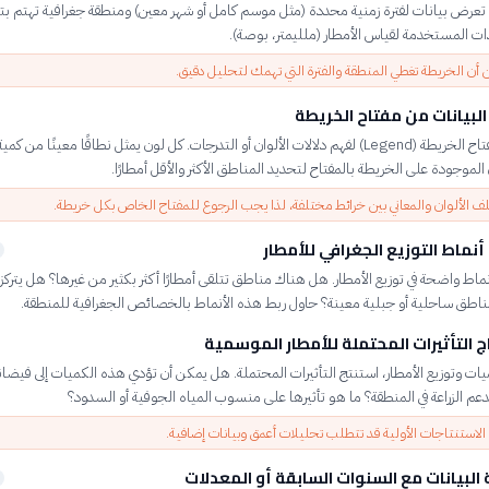
 تعرض بيانات لفترة زمنية محددة (مثل موسم كامل أو شهر معين) ومنطقة جغرافية تهتم بتح
ات المستخدمة لقياس الأمطار (ملليمتر، بوصة).
 أن الخريطة تغطي المنطقة والفترة التي تهمك لتحليل دقيق.
البيانات من مفتاح الخريطة
استخدم مفتاح الخريطة (Legend) لفهم دلالات الألوان أو التدرجات. كل لون يمثل نطاقًا معينًا من ك
ن الموجودة على الخريطة بالمفتاح لتحديد المناطق الأكثر والأقل أمطارًا.
ف الألوان والمعاني بين خرائط مختلفة، لذا يجب الرجوع للمفتاح الخاص بكل خريطة.
أنماط التوزيع الجغرافي للأمطار
اط واضحة في توزيع الأمطار. هل هناك مناطق تتلقى أمطارًا أكثر بكثير من غيرها؟ هل يترك
 مناطق ساحلية أو جبلية معينة؟ حاول ربط هذه الأنماط بالخصائص الجغرافية للمنطقة.
ج التأثيرات المحتملة للأمطار الموسمية
ميات وتوزيع الأمطار، استنتج التأثيرات المحتملة. هل يمكن أن تؤدي هذه الكميات إلى فيض
عم الزراعة في المنطقة؟ ما هو تأثيرها على منسوب المياه الجوفية أو السدود؟
 الاستنتاجات الأولية قد تتطلب تحليلات أعمق وبيانات إضافية.
 البيانات مع السنوات السابقة أو المعدلات