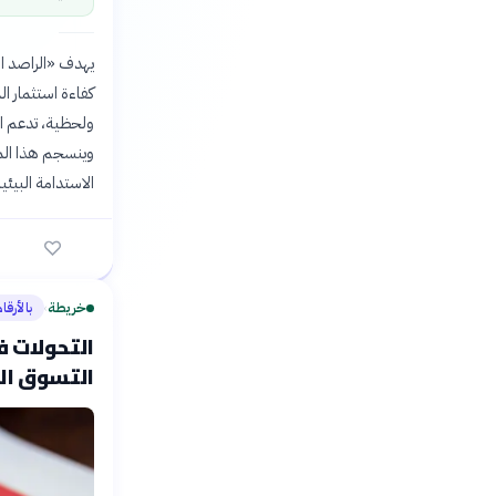
يهدف «الراصد ال
كفاءة استثمار ال
ولحظية، تدعم ال
الاستدامة البيئية
خريطة
بالأرقا
›
التحولات ف
التسوق ال