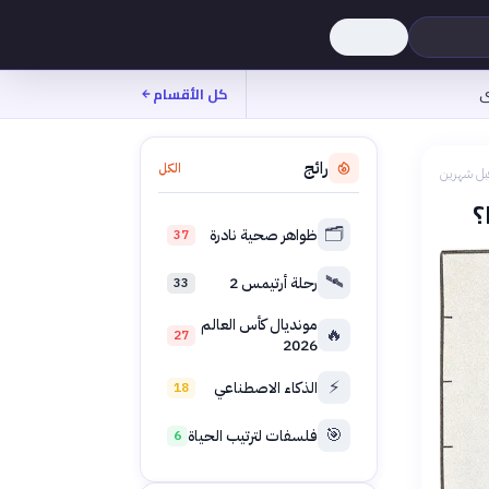
ى
كل الأقسام
رائج
الكل
بل شهرين
؟
🗂️
ظواهر صحية نادرة
37
🛰️
رحلة أرتيمس 2
33
مونديال كأس العالم
🔥
27
2026
⚡
الذكاء الاصطناعي
18
🎯
فلسفات لترتيب الحياة
6