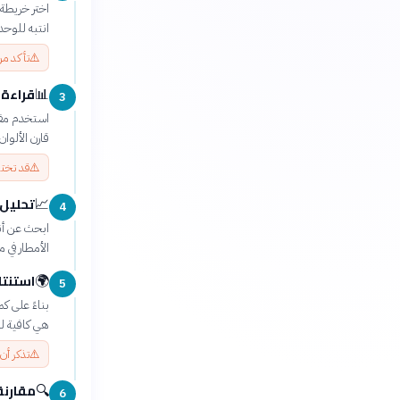
اختر خريطة
انتبه للوحد
⚠️
تأكد من
قراءة 
📊
3
قارن الألوا
⚠️
قد تختل
تحليل 
📈
4
ابحث عن أنم
الأمطار في
استنتا
🌍
5
بناءً على ك
هي كافية لد
⚠️
تذكر أن
مقارنة
🔍
6