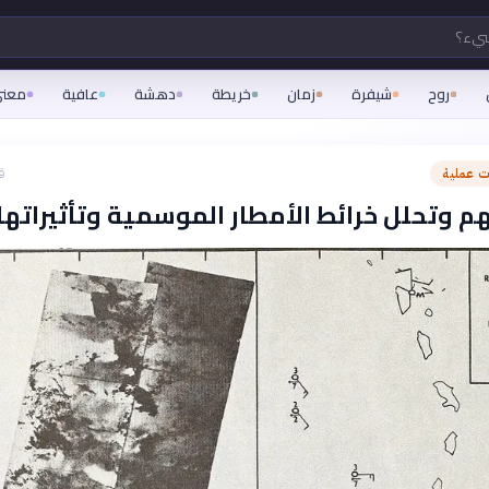
شيء؟
روح
شيفرة
زمان
خريطة
دهشة
عافية
معن
 عملية
ق
 وتحلل خرائط الأمطار الموسمية وتأثيراتها