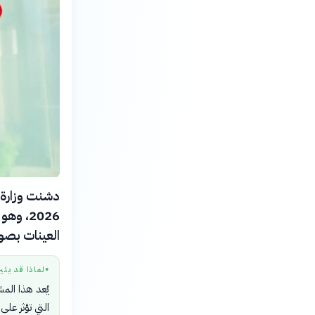
2026، 
العينات بصو
لماذا قد يثي
●
يُعد هذا الم
التي تؤثر على