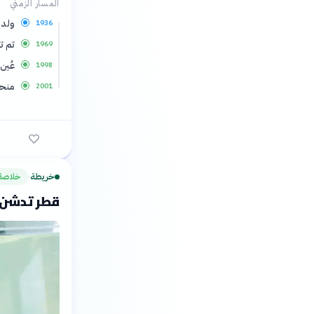
المسار الزمني
ولد 
1936
تم تع
1969
عُين
1998
منحه 
2001
خريطة
خلاصة
›
قطر تدشن «