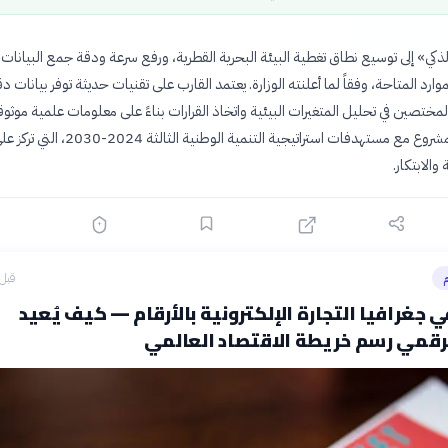
ذكي» إلى توسيع نطاق تغطية البيئة البحرية القطرية، ورفع سرعة ودقة جمع البيانات، ب
موارد المتاحة، وفقاً لما أعلنته الوزارة. يعتمد القارب على تقنيات حديثة توفر بيانات د
مختصين في تحليل المتغيرات البيئية واتخاذ القرارات بناءً على معلومات علمية موثوق
وينسجم هذا المشروع مع مستهدفات استراتيجية التنمية الوطنية الثالثة 2024-2030، التي
 والابتكار.
م
قبل 3 ساع
ي جغرافيا التجارة الإلكترونية بالأرقام — كيف يُعيد
رقمي رسم خريطة الاقتصاد العالمي