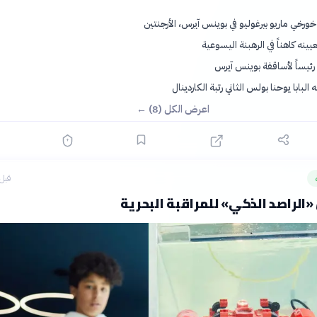
خورخي ماريو بيرغوليو في بوينس آيرس، الأرجنتين
يينه كاهناً في الرهبنة اليسوعية
 رئيساً لأساقفة بوينس آيرس
البابا يوحنا بولس الثاني رتبة الكاردينال
اعرض الكل (8) ←
قبل 3 ساع
الراصد الذكي» للمراقبة البحرية