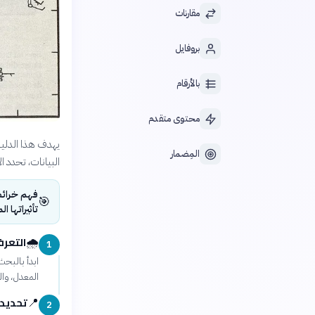
مقارنات
بروفايل
بالأرقام
محتوى متقدم
يهدف هذا الدليل
المِضمار
البيانات، تحدد ا
فهم خرائط
🎯
تأثيراتها ا
التعرف
🌧️
1
ابدأ بالبحث
المعدل، وال
تحديد 
📍
2