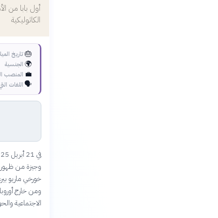
أول بابا من ال
الكاثوليكية
🎂
تاريخ الميل
🌍
الجنسية
💼
المنصب ال
🗣️
اللغات التي
وجيزة من ظهوره ا
الاجتماعية والحوا