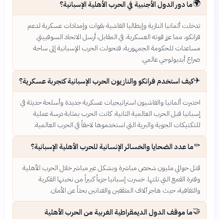
🌍
ما دور الدول الأجنبية في الحرب الأهلية الإسبانية؟
تدخلت ألمانيا النازية وإيطاليا الفاشية بقوات وإمدادات عسكرية لدعم
فرانكو، مما عزز قوته العسكرية. في المقابل، أرسل الاتحاد السوفييتي
مساعدات للحكومة الجمهورية، فتحولت الحرب الإسبانية إلى ساحة
صراع أيديولوجي عالمي.
✈️
كيف استخدم فرانكو والنازيون الحرب الإسبانية كتجربة عسكرية؟
اختبرت ألمانيا والفاشيون استراتيجيات عسكرية جديدة وأسلحة حديثة في
إسبانيا قبل الحرب العالمية الثانية. كانت الحرب بمثابة درسة عملية
للتكتيكات الجوية والبرية التي استخدموها لاحقاً في الحرب العالمية.
⚰️
ما عدد الضحايا والخسائر الإنسانية للحرب الأهلية الإسبانية؟
قتل حوالي مليون شخص مباشرة وبشكل غير مباشر خلال الحرب الأهلية
وفترة القمع التي تلتها. خسرت إسبانيا جزءاً كبيراً من نخبتها الفكرية
والثقافية، حيث هاجر آلاف المثقفين والفنانين بحثاً عن الأمان.
🤝
ما موقف الدول الديمقراطية الغربية من الحرب الأهلية