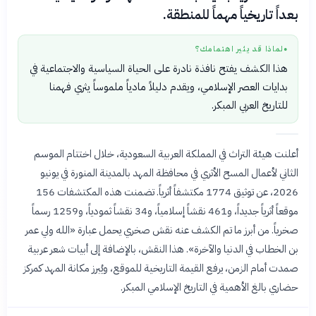
بعداً تاريخياً مهماً للمنطقة.
لماذا قد يثير اهتمامك؟
●
هذا الكشف يفتح نافذة نادرة على الحياة السياسية والاجتماعية في
بدايات العصر الإسلامي، ويقدم دليلاً مادياً ملموساً يثري فهمنا
للتاريخ العربي المبكر.
أعلنت هيئة التراث في المملكة العربية السعودية، خلال اختتام الموسم
الثاني لأعمال المسح الأثري في محافظة المهد بالمدينة المنورة في يونيو
2026، عن توثيق 1774 مكتشفاً أثرياً. تضمنت هذه المكتشفات 156
موقعاً أثرياً جديداً، و461 نقشاً إسلامياً، و34 نقشاً ثمودياً، و1259 رسماً
صخرياً. من أبرز ما تم الكشف عنه نقش صخري يحمل عبارة «الله ولي عمر
بن الخطاب في الدنيا والآخرة». هذا النقش، بالإضافة إلى أبيات شعر عربية
صمدت أمام الزمن، يرفع القيمة التاريخية للموقع، ويُبرز مكانة المهد كمركز
حضاري بالغ الأهمية في التاريخ الإسلامي المبكر.