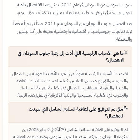
جنوب السودان عن السودان في عام 2011. يمثل هذا الانفصال نقطة
تحول حاسمة في تاريخ المنطقة، مع تبعات ما زالت تتكشف حتى اليوم.
يعد انفصال جنوب السودان عن السودان عام 2011 حدثاً تاريخياً معقداً
ترك تداعيات جيوسياسية واقتصادية واجتماعية عميقة على كلا البلدين
والمنطقة.
⚔️
ما هي الأسباب الرئيسية التي أدت إلى رغبة جنوب السودان في
الانفصال؟
تضمنت الأسباب الرئيسية عقوداً من الحرب الأهلية الطويلة بين الشمال
والجنوب، والتي راح ضحيتها الملايين. كما ساهمت الاختلافات الثقافية
والدينية واللغوية العميقة بين الشمال ذي الأغلبية العربية المسلمة
والجنوب ذي الأغلبية المسيحية والوثنية الأفريقية في تعزيز هذه الرغبة.
📝
متى تم التوقيع على اتفاقية السلام الشامل التي مهدت
للانفصال؟
تم التوقيع على اتفاقية السلام الشامل (CPA) في 9 يناير 2005 بين
حكومة السودان والحركة الشعبية لتحرير السودان. وضعت هذه الاتفاقية