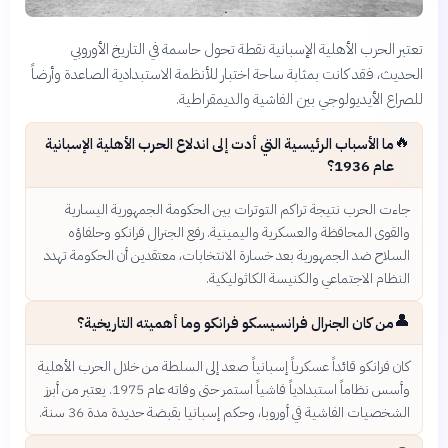
تعتبر الحرب الأهلية الإسبانية نقطة تحول حاسمة في التاريخ الأوروبي
الحديث، فقد كانت بمثابة ساحة اختبار للأنظمة الاستبدادية الصاعدة وأرضاً
للصراع الأيديولوجي بين الفاشية والديمقراطية.
🔥
ما الأسباب الرئيسية التي أدت إلى اندلاع الحرب الأهلية الإسبانية
عام 1936؟
جاءت الحرب نتيجة تراكم التوترات بين الحكومة الجمهورية اليسارية
والقوى المحافظة والعسكرية واليمينية. رفع الجنرال فرانكو وحلفاؤه
السلاح ضد الجمهورية بعد خسارة الانتخابات، معتقدين أن الحكومة تهدد
النظام الاجتماعي والكنيسة الكاثوليكية.
👤
من كان الجنرال فرانسيسكو فرانكو وما أهميته التاريخية؟
كان فرانكو قائداً عسكرياً إسبانياً صعد إلى السلطة من خلال الحرب الأهلية
وأسس نظاماً استبدادياً فاشياً استمر حتى وفاته عام 1975. يعتبر من أبرز
الشخصيات الفاشية في أوروبا، وحكم إسبانيا بقبضة حديدة مدة 36 سنة.