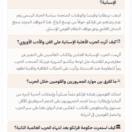
الإسبانية؟
اتبعت بريطانيا وفرنسا والولايات المتحدة سياسة الحياد الرسمي رغم
عدم رضاهم عن فرانكو، خوفاً من توسع النزاع. هذا الموقف المتردد شجع
التدخل الفاشي وعزز موقف النظام القومي الإسباني.
🎨
كيف أثرت الحرب الأهلية الإسبانية على الفن والأدب الأوروبي؟
ألهمت الحرب الإسبانية الفنانين والكتاب العالميين على التعبير عن
معارضتهم للفاشية، مثل لوحة بيكاسو الشهيرة غيرنيكا. أصبحت الحرب
رمزاً للمقاومة ضد الاستبداد وأثرت على الحركات الثقافية والفنية لعقود.
⚔️
ما الفرق بين موارد الجمهوريين والقوميين خلال الحرب؟
امتلك القوميون بقيادة فرانكو دعماً عسكرياً وإمدادات أجنبية كبيرة من
ألمانيا وإيطاليا، بينما اعتمد الجمهوريون على الدعم السوفييتي الأقل
مستوى والمتطوعين الأجانب. انعكس عدم التوازن هذا على سير الحرب
وانتصار القوميين في النهاية.
🏛️
كيف استمرت حكومة فرانكو بعد انتهاء الحرب العالمية الثانية؟