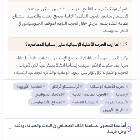
رغم أن فرانكو كان متحالفاً مع النازيين والفاشيين، تمكن من عدم
الانضمام مباشرة للحرب العالمية الثانية بحجج التعب والتحييد. استطاع
نظامه البقاء بدعم أمريكي خلال الحرب الباردة لموقعه الجيوسياسي في
البحر المتوسط.
🇪🇸
ما إرث الحرب الأهلية الإسبانية على إسبانيا المعاصرة؟
تركت الحرب جروحاً عميقة في المجتمع الإسباني استغرقت عقوداً للشفاء
منها. بعد سقوط فرانكو، شهدت إسبانيا انتقالاً ديمقراطياً، لكن ذكريات
الحرب والقمع لا تزال تؤثر على الهوية الوطنية والذاكرة الجماعية للإسبان.
الحرب الأهلية الإسبانية
فرانسيسكو فرانكو
الفاشية الأوروبية
إسبانيا
الحرب العالمية الثانية
الاتحاد السوفييتي
ألمانيا النازية
إيطاليا الفاشية
الصراع الأيديولوجي
التاريخ الأوروبي
أُعدّ هذا المحتوى بمساعدة الذكاء الاصطناعي في البحث والصياغة، ودقّقه
وحرّره فريقنا.