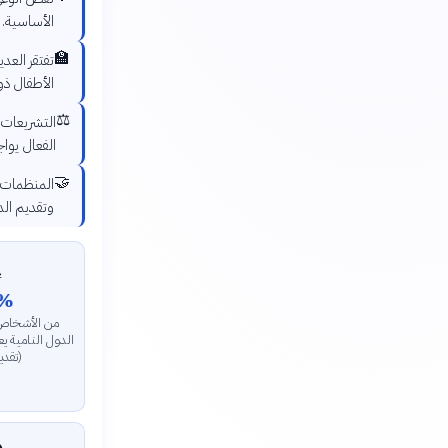
الأساسية.
🏫
م الكثير من
علم الجيد.
⚖️
كن تطبيقها
ديات كبيرة.
🤝
وي الإعاقة
والخدمات.

%
ي الإعاقة في
شون في فقر مدقع
ممي).