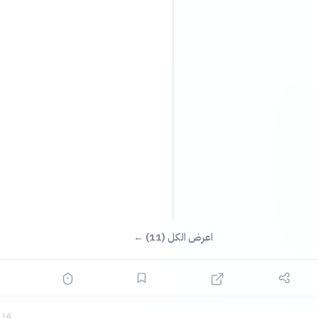
اعرض الكل (11) ←
قبل 9 ساع