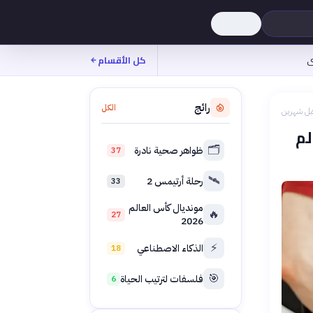
ى
كل الأقسام
رائج
الكل
بل شهرين
لم
🗂️
ظواهر صحية نادرة
37
🛰️
رحلة أرتيمس 2
33
مونديال كأس العالم
🔥
27
2026
⚡
الذكاء الاصطناعي
18
🎯
فلسفات لترتيب الحياة
6