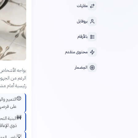
مقارنات
بروفايل
بالأرقام
محتوى متقدم
المِضمار
يواجه الأشخاص ذ
الرغم من الجهود 
رئيسية أمام مشار
😔
التمييز وا
على فرصهم 
🚧
البنية الت
ذوي الإعاق
💡
نقص الوعي