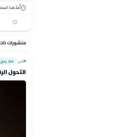
أُعدّ هذا المح
فلسفتنا المعرفية
منشورات ذات
ناس
خط زمني
›
التحول الرقم