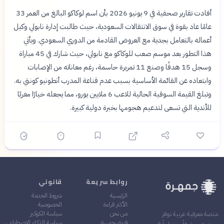
أفادت تقارير صحفية في 9 يونيو 2026 بأن اسم لوكاكو البالغ من العمر 33
عامًا عاد بقوة في سوق الانتقالات السعودية، حيث طالبت إدارة نابولي وكيل
أعماله بالتعامل بجدية مع العروض القادمة من الدوري السعودي. ويأتي
هذا التطور بعد موسم صعب للوكاكو مع نابولي، حيث شارك في 45 مباراة
وسجل 15 هدفًا وصنع 11 تمريرة حاسمة، رغم معاناته من الإصابات
وابتعاده عن القائمة الأساسية بسبب عدم قناعة المدرب أنطونيو كونتي به.
وتبلغ القيمة السوقية الحالية للاعب 6 ملايين يورو، مما يجعله خيارًا مغريًا
للأندية التي تسعى لتدعيم هجومها بخبرة دولية كبيرة.
روابط سريعة
قانوني
الرئيسية
شروط الخدمة
الأكثر قراءة
الخصوصية
من نحن
سياسة الكوكيز
منصة معرفية عربية توفر
فريق جمهرة
سياسة الذكاء الاصطناعي