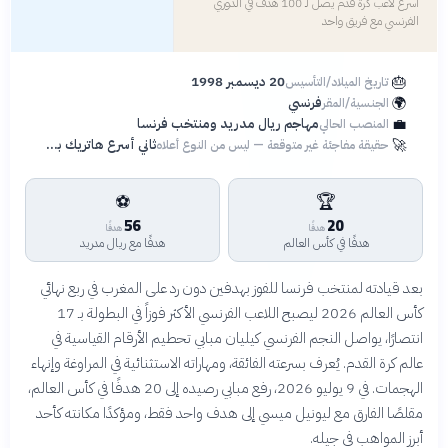
أسرع لاعب كرة قدم يصل لـ 100 هدف في الدوري
الفرنسي مع فريق واحد
🎂
20 ديسمبر 1998
تاريخ الميلاد/التأسيس
🌍
فرنسي
الجنسية/المقر
💼
مهاجم ريال مدريد ومنتخب فرنسا
المنصب الحالي
🚀
ثاني أسرع هاتريك بدوري الأبطال بـ 6 دقائق
حقيقة مفاجئة غير متوقعة — ليس من النوع أعلاه
⚽
🏆
56
20
هدفًا
هدفًا
هدفًا في كأس العالم
هدفًا مع ريال مدريد
بعد قيادته لمنتخب فرنسا للفوز بهدفين دون رد على المغرب في ربع نهائي
كأس العالم 2026 ليصبح اللاعب الفرنسي الأكثر فوزاً في البطولة بـ 17
انتصارًا، يواصل النجم الفرنسي كيليان مبابي تحطيم الأرقام القياسية في
عالم كرة القدم. يُعرف بسرعته الفائقة، ومهاراته الاستثنائية في المراوغة وإنهاء
الهجمات. في 9 يوليو 2026، رفع مبابي رصيده إلى 20 هدفًا في كأس العالم،
مقلصًا الفارق مع ليونيل ميسي إلى هدف واحد فقط، ومؤكدًا مكانته كأحد
أبرز المواهب في جيله.