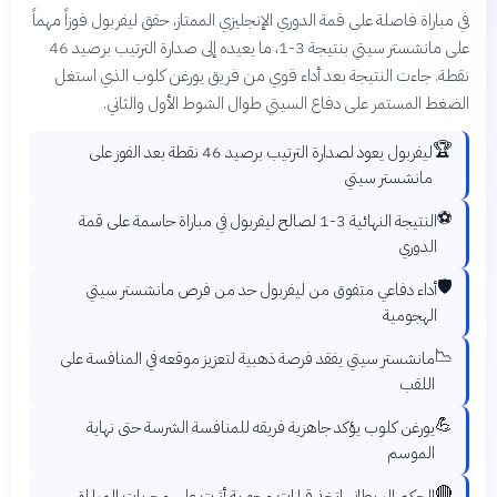
في مباراة فاصلة على قمة الدوري الإنجليزي الممتاز، حقق ليفربول فوزاً مهماً
على مانشستر سيتي بنتيجة 3-1، ما يعيده إلى صدارة الترتيب برصيد 46
نقطة. جاءت النتيجة بعد أداء قوي من فريق يورغن كلوب الذي استغل
الضغط المستمر على دفاع السيتي طوال الشوط الأول والثاني.
🏆
ليفربول يعود لصدارة الترتيب برصيد 46 نقطة بعد الفوز على
مانشستر سيتي
⚽
النتيجة النهائية 3-1 لصالح ليفربول في مباراة حاسمة على قمة
الدوري
🛡️
أداء دفاعي متفوق من ليفربول حد من فرص مانشستر سيتي
الهجومية
📉
مانشستر سيتي يفقد فرصة ذهبية لتعزيز موقعه في المنافسة على
اللقب
💪
يورغن كلوب يؤكد جاهزية فريقه للمنافسة الشرسة حتى نهاية
الموسم
🔴
الحكم البريطاني اتخذ قرارات محورية أثرت على مجريات المباراة