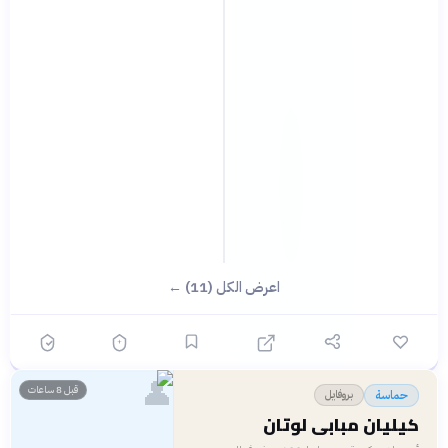
اعرض الكل (11) ←
👤
قبل 8 ساعات
بروفايل
حماسة
كيليان مبابي لوتان