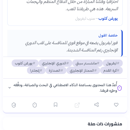
احترافياً وقتلنا المباراة من خلال الدفاع المنظم والهجمات
السريعة. هذه هي طريقتنا للعب.
يورغن كلوب
—
مدرب ليفربول
خلاصة القول
فوز ليفربول يضعه في موقع قوي للمنافسة على لقب الدوري
الإنجليزي رغم المنافسة الشديدة.
ليفربول
مانشستر سيتي
الدوري الإنجليزي
يورغن كلوب
كرة القدم
الممتاز الإنجليزي
الصدارة
إنجلترا
أُعدّ هذا المحتوى بمساعدة الذكاء الاصطناعي في البحث والصياغة، ودقّقه
وحرّره فريقنا.
منشورات ذات صلة
فلسفتنا المعرفية
·
سياسة الذكاء الاصطناعي