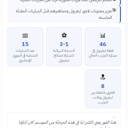
🎯
تعزيز معنويات لاعبي ليفربول وجماهيرهم قبل المباريات المقبلة
الحاسمة
📅
⚽
📊
15
3-1
46
نقطة ليفربول في
النتيجة النهائية
عدد المباريات
صدارة الترتيب الحالي
للمباراة لصالح
المتبقية في الدوري
ليفربول
الإنجليزي
🔝
8
الفارق بالنقاط بين
ليفربول وثالث
الترتيب
"
هذا الفوز يعني الكثير لنا في هذه المرحلة من الموسم. كان أداؤنا