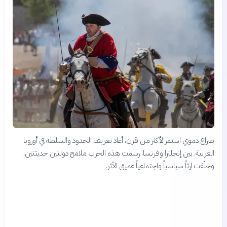
صراع دموي استمر لأكثر من قرن، أعاد تعريف الحدود والسلطة في أوروبا
الغربية. بين إنجلترا وفرنسا، رسمت هذه الحرب ملامح دولتين حديثتين،
وخلّفت إرثاً سياسياً واجتماعياً عميق الأثر.