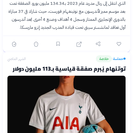
الذي انتقل إلى ريال مدريد عام 2023 بـ134.34 مليون يورو. الصفقة تمت
بعد موسم مميز لأندرسون مع نوتينغهام فورست، حيث شارك في 37 مباراة
بالدوري الإنجليزي الممتاز وسجل 4 أهداف وصنع 4 أخرى. يُعد أندرسون
أول تعاقد لمانشستر سيتي تحت قيادة المدرب الجديد إنزو ماريسكا.
حماسة
خلاصة
الشهر الماضي
›
توتنهام يُبرم صفقة قياسية بـ113 مليون دولار