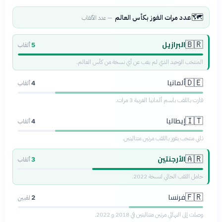
🗺️
عدد مرات الفوز بكأس العالم
—
عدد الألقاب
البرازيل
🇧🇷
5
ألقاب
المنتخب الوحيد الذي لم يغب عن أي نسخة من كأس العالم.
ألمانيا
🇩🇪
4
ألقاب
فازت باللقب باسم ألمانيا الغربية 3 مرات.
إيطاليا
🇮🇹
4
ألقاب
ثاني منتخب يفوز باللقب مرتين متتاليتين.
الأرجنتين
🇦🇷
3
ألقاب
حامل اللقب الحالي لنسخة 2022.
فرنسا
🇫🇷
2
لقبين
وصلت إلى النهائي مرتين متتاليتين في 2018 و 2022.