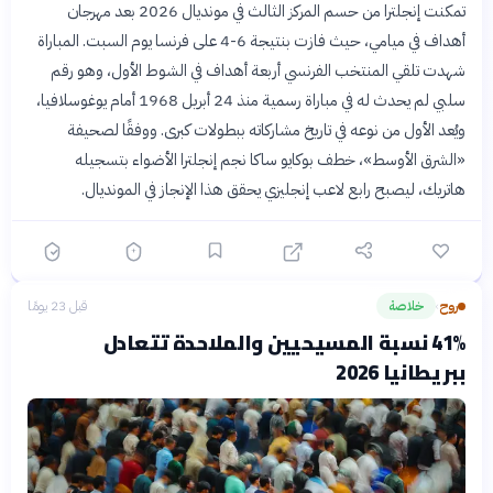
تمكنت إنجلترا من حسم المركز الثالث في مونديال 2026 بعد مهرجان
أهداف في ميامي، حيث فازت بنتيجة 6-4 على فرنسا يوم السبت. المباراة
شهدت تلقي المنتخب الفرنسي أربعة أهداف في الشوط الأول، وهو رقم
سلبي لم يحدث له في مباراة رسمية منذ 24 أبريل 1968 أمام يوغوسلافيا،
ويُعد الأول من نوعه في تاريخ مشاركاته ببطولات كبرى. ووفقًا لصحيفة
«الشرق الأوسط»، خطف بوكايو ساكا نجم إنجلترا الأضواء بتسجيله
هاتريك، ليصبح رابع لاعب إنجليزي يحقق هذا الإنجاز في المونديال.
روح
خلاصة
قبل 23 يومًا
›
41% نسبة المسيحيين والملاحدة تتعادل
ببريطانيا 2026