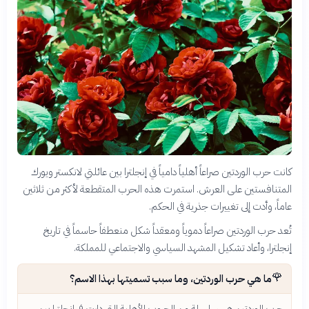
كانت حرب الوردتين صراعاً أهلياً دامياً في إنجلترا بين عائلتي لانكستر ويورك
المتنافستين على العرش. استمرت هذه الحرب المتقطعة لأكثر من ثلاثين
عاماً، وأدت إلى تغييرات جذرية في الحكم.
تُعد حرب الوردتين صراعاً دموياً ومعقداً شكل منعطفاً حاسماً في تاريخ
إنجلترا، وأعاد تشكيل المشهد السياسي والاجتماعي للمملكة.
🌹
ما هي حرب الوردتين، وما سبب تسميتها بهذا الاسم؟
حرب الوردتين هي سلسلة من الحروب الأهلية التي دارت في إنجلترا بين