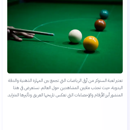
تعتبر لعبة السنوكر من أرقى الرياضات التي تجمع بين المهارة الذهنية والدقة
اليدوية، حيث تجذب ملايين المشاهدين حول العالم. نستعرض في هذا
المنشور أبرز الأرقام والإحصاءات التي تعكس تاريخها العريق وتأثيرها المتزايد.