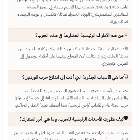
عامي 1455 و1487. سُميت بهذا الاسم نسبة إلى الرموز المميزة
للعائلتين المتصارعتين: الوردة الحمراء لعائلة لانكستر، والوردة البيضاء
لعائلة يورك.
⚔️
من هم الأطراف الرئيسية المتنازعة في هذه الحرب؟
الأطراف الرئيسية كانت عائلة لانكستر وعائلة يورك، وكلاهما ينحدر من
سلالة الملك إدوارد الثالث. كان الصراع بينهما على أحقية الوصول إلى
العرش الإنجليزي.
🧐
ما هي الأسباب الجذرية التي أدت إلى اندلاع حرب الوردتين؟
تضمنت الأسباب ضعف الملك هنري السادس من عائلة لانكستر،
والتنافس على السلطة بين النبلاء الأقوياء، بالإضافة إلى هزيمة إنجلترا في
حرب المئة عام وفقدانها أراضٍ فرنسية، مما أضعف هيبة النظام الحاكم.
🛡️
كيف تطورت الأحداث الرئيسية للحرب، وما هي أبرز المعارك؟
شهدت الحرب فترات متقطعة من القتال الشديد، وتبادل للانتصارات بين
الجانبين. من أبرز المعارك كانت معركة توتون (1461)، ومعركة بارنت