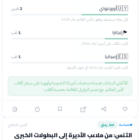
أوروغواي
🇺🇾
2
لقبين
أول دولة تستضيف وتفوز بكأس العالم عام 1930.
إنجلترا
🏴󠁧󠁢󠁥󠁮󠁧󠁿
1
لقب
فازت باللقب على أرضها عام 1966.
إسبانيا
🇪🇸
1
لقب
فازت بلقبها الوحيد عام 2010 في جنوب أفريقيا.
💡
تُظهر البيانات هيمنة منتخبات أمريكا الجنوبية وأوروبا على سجل ألقاب
كأس العالم، مع تصدر البرازيل للقائمة بخمسة ألقاب.
حماسة
خط زمني
الشهر الماضي
›
التنس: من ملاعب الأديرة إلى البطولات الكبرى