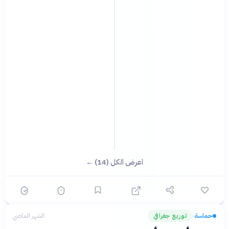
اعرض الكل (14) ←
حماسة
توزيع جغرافي
الشهر الماضي
›