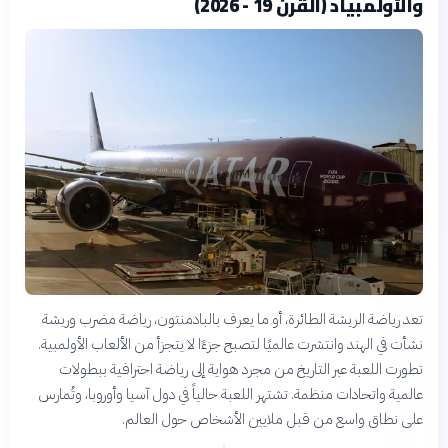
والأولمبياد (القرن 19 - 2026)
تعد رياضة الريشة الطائرة، أو ما يعرف بالبادمنتون، رياضة مضرب وريشة
نشأت في الهند وانتشرت عالميًا لتصبح جزءًا لا يتجزأ من الألعاب الأولمبية.
تطورت اللعبة عبر التاريخ من مجرد هواية إلى رياضة احترافية ببطولات
عالمية واتحادات منظمة. تشتهر اللعبة حالياً في دول آسيا وأوروبا، وتُمارس
على نطاق واسع من قبل ملايين الأشخاص حول العالم.