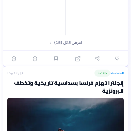
اعرض الكل (15) ←
حماسة
خلاصة
قبل 19 يومًا
›
إنجلترا تهزم فرنسا بسداسية تاريخية وتخطف
البرونزية