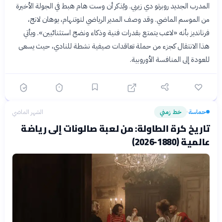
المدرب الجديد روبرتو دي زيربي. ويُذكر أن وست هام هبط في الجولة الأخيرة
من الموسم الماضي. وقد وصف المدير الرياضي لتوتنهام، يوهان لانج،
فرنانديز بأنه «لاعب يتمتع بقدرات فنية وذكاء ونضج استثنائيين». ويأتي
هذا الانتقال كجزء من حملة تعاقدات صيفية نشطة للنادي، حيث يسعى
للعودة إلى المنافسة الأوروبية.
حماسة
خط زمني
الشهر الماضي
›
تاريخ كرة الطاولة: من لعبة صالونات إلى رياضة
عالمية (1880-2026)