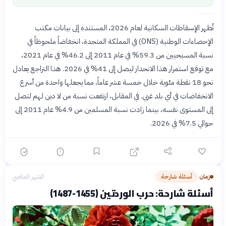
تُظهر الإسقاطات السكانية لعام 2026، المستندة إلى بيانات مكتب
الإحصاءات الوطنية (ONS) في المملكة المتحدة، انخفاضاً ملحوظاً في
نسبة المسيحيين من 59.3% في عام 2011 إلى 46.2% في عام 2021،
مع توقع استمرار هذا الانحدار ليصل إلى 41% في 2026. هذا التراجع يعادل
نحو 18 نقطة مئوية خلال خمسة عشر عاماً، مما يجعلها واحدة من أسرع
الانخفاضات في أي بلد غربي. في المقابل، ارتفعت نسبة من لا دين لهم لتصل
إلى المستوى نفسه، بينما زادت نسبة المسلمين من 4.9% عام 2011 إلى
حوالي 7.5% في 2026.
زمان
أسئلة شارحة
الشهر الماضي
›
أسئلة شارحة: حرب الوردتين (1455-1487)