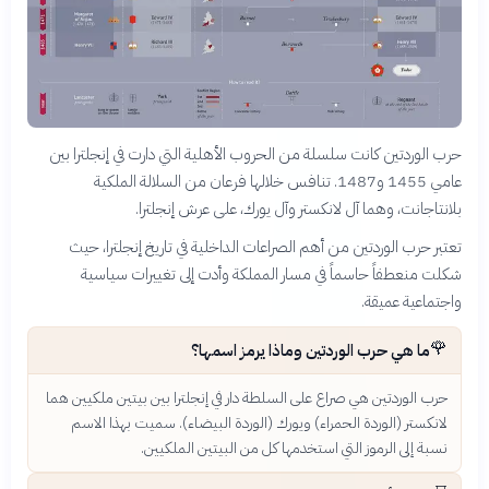
حرب الوردتين كانت سلسلة من الحروب الأهلية التي دارت في إنجلترا بين
عامي 1455 و1487. تنافس خلالها فرعان من السلالة الملكية
بلانتاجانت، وهما آل لانكستر وآل يورك، على عرش إنجلترا.
تعتبر حرب الوردتين من أهم الصراعات الداخلية في تاريخ إنجلترا، حيث
شكلت منعطفاً حاسماً في مسار المملكة وأدت إلى تغييرات سياسية
واجتماعية عميقة.
🌹
ما هي حرب الوردتين وماذا يرمز اسمها؟
حرب الوردتين هي صراع على السلطة دار في إنجلترا بين بيتين ملكيين هما
لانكستر (الوردة الحمراء) ويورك (الوردة البيضاء). سميت بهذا الاسم
نسبة إلى الرموز التي استخدمها كل من البيتين الملكيين.