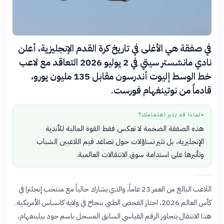
في صفقة هي الأغلى في تاريخ كرة القدم الإنجليزية، أعلن
نادي مانشستر سيتي في 2 يوليو 2026 التعاقد مع لاعب
خط الوسط إليوت أندرسون مقابل 135 مليون يورو،
قادماً من نوتينغهام فورست.
لماذا قد يثير اهتمامك؟
●
هذه الصفقة الضخمة لا تعكس فقط القوة المالية للأندية
الإنجليزية، بل تثير تساؤلات حول تصاعد قيم اللاعبين الشباب
وتأثيرها على استدامة سوق الانتقالات العالمية.
اللاعب البالغ من العمر 23 عاماً، والذي يشارك حالياً مع منتخب إنجلترا في
كأس العالم 2026، اجتاز الفحص الطبي بنجاح في ولاية كانساس الأمريكية.
هذا الانتقال يتجاوز الرقم القياسي السابق المسجل باسم جود بيلينغهام،