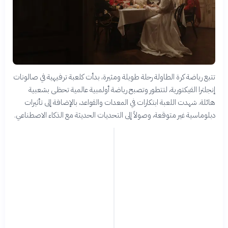
تتبع رياضة كرة الطاولة رحلة طويلة ومثيرة، بدأت كلعبة ترفيهية في صالونات
إنجلترا الفيكتورية، لتتطور وتصبح رياضة أولمبية عالمية تحظى بشعبية
هائلة. شهدت اللعبة ابتكارات في المعدات والقواعد، بالإضافة إلى تأثيرات
دبلوماسية غير متوقعة، وصولاً إلى التحديات الحديثة مع الذكاء الاصطناعي.