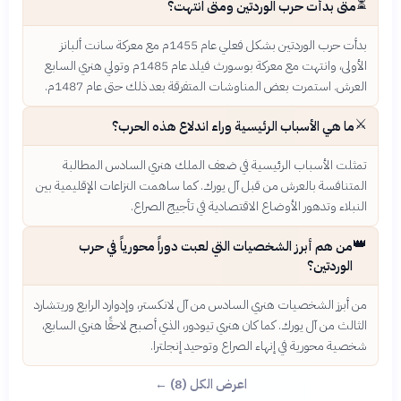
⏳
متى بدأت حرب الوردتين ومتى انتهت؟
بدأت حرب الوردتين بشكل فعلي عام 1455م مع معركة سانت ألبانز
الأولى، وانتهت مع معركة بوسورث فيلد عام 1485م وتولي هنري السابع
العرش. استمرت بعض المناوشات المتفرقة بعد ذلك حتى عام 1487م.
⚔️
ما هي الأسباب الرئيسية وراء اندلاع هذه الحرب؟
تمثلت الأسباب الرئيسية في ضعف الملك هنري السادس المطالبة
المتنافسة بالعرش من قبل آل يورك. كما ساهمت النزاعات الإقليمية بين
النبلاء وتدهور الأوضاع الاقتصادية في تأجيج الصراع.
👑
من هم أبرز الشخصيات التي لعبت دوراً محورياً في حرب
الوردتين؟
من أبرز الشخصيات هنري السادس من آل لانكستر، وإدوارد الرابع وريتشارد
الثالث من آل يورك. كما كان هنري تيودور، الذي أصبح لاحقًا هنري السابع،
شخصية محورية في إنهاء الصراع وتوحيد إنجلترا.
اعرض الكل (8) ←