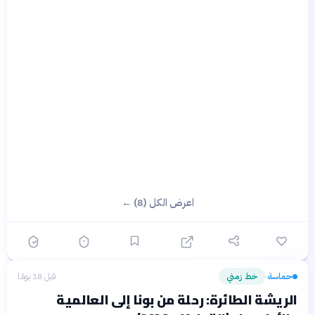
اعرض الكل (8) ←
حماسة
خط زمني
قبل 18 يومًا
›
الريشة الطائرة: رحلة من بونا إلى العالمية