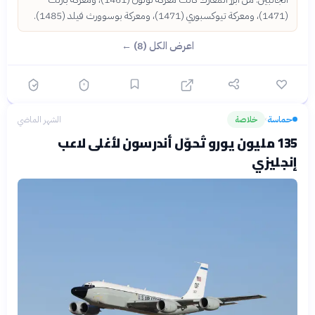
(1471)، ومعركة تيوكسبوري (1471)، ومعركة بوسوورث فيلد (1485).
اعرض الكل (8) ←
حماسة
خلاصة
الشهر الماضي
›
135 مليون يورو تُحوّل أندرسون لأغلى لاعب
إنجليزي