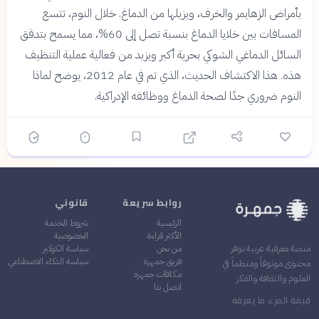
بأمراض الزهايمر والخرف، ويزيلها من الدماغ. خلال النوم، تتسع
المسافات بين خلايا الدماغ بنسبة تصل إلى 60%، مما يسمح بتدفق
السائل الدماغي الشوكي بحرية أكبر ويزيد من فعالية عملية التنظيف
هذه. هذا الاكتشاف الحديث، الذي تم في عام 2012، يوضح لماذا
النوم ضروري جدًا لصحة الدماغ ووظائفه الإدراكية.
روابط سريعة
قانوني
الرئيسية
شروط الخدمة
الأكثر قراءة
الخصوصية
من نحن
سياسة الكوكيز
منصة معرفية عربية توفر
فريق جمهرة
سياسة الذكاء الاصطناعي
محتوى موثوقاً ومنظماً في
مكافآت جمهرة
العلوم والثقافة والفكر
اتصل بنا
قيمة المرء ما يعرفه