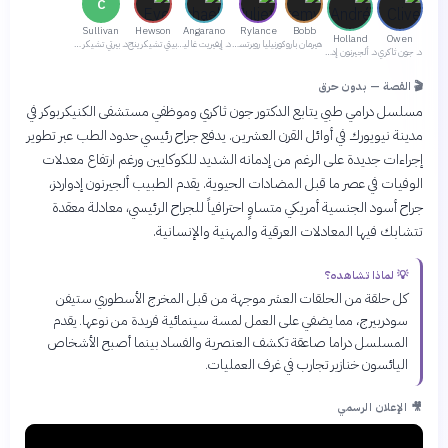
C
Sullivan
Hewson
Angarano
Rylance
Bobb
Holland
Owen
هيرمان بارو
كورنيليا روبرتسون
د. إيفيريت غالينجر
بيتي تشيكرينج
د. بيرتي تشيكرينج جونيور
د. جون ثاكري
د. ألجيرنون إدواردز
🎬 القصة — بدون حرق
مسلسل درامي طبي يتابع الدكتور جون ثاكري وموظفي مستشفى الكنيكربوكر في
مدينة نيويورك في أوائل القرن العشرين. يدفع جراح رئيسي حدود الطب عبر تطوير
إجراءات جديدة على الرغم من إدمانه الشديد للكوكايين ورغم ارتفاع معدلات
الوفيات في عصر ما قبل المضادات الحيوية. يقدم الطبيب ألجيرنون إدواردز،
جراح أسود الجنسية أمريكي متساوٍ احترافياً للجراح الرئيسي، معادلة معقدة
تتشابك فيها المعادلات العرقية والمهنية والإنسانية.
💡 لماذا تشاهده؟
كل حلقة من الحلقات العشر موجهة من قبل المخرج الأسطوري ستيفن
سودربيرج، مما يضفي على العمل لمسة سينمائية فريدة من نوعها. يقدم
المسلسل دراما صاعقة تكشف العنصرية والفساد بينما أصبح الأشخاص
اليائسون خنازير تجارب في غرف العمليات.
🎥 الإعلان الرسمي