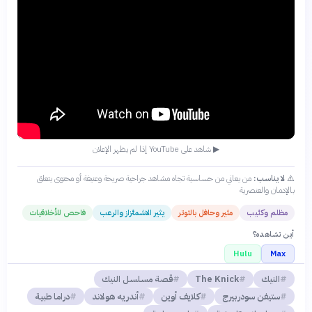
▶ شاهد على YouTube إذا لم يظهر الإعلان
⚠️
لا يناسب:
من يعاني من حساسية تجاه مشاهد جراحية صريحة وعنيفة أو محتوى يتعلق
بالإدمان والعنصرية
مظلم وكئيب
مثير وحافل بالتوتر
يثير الاشمئزاز والرعب
فاحص للأخلاقيات
أين تشاهده؟
Hulu
Max
النيك
The Knick
قصة مسلسل النيك
ستيفن سودربيرج
كلايف أوين
أندريه هولاند
دراما طبية