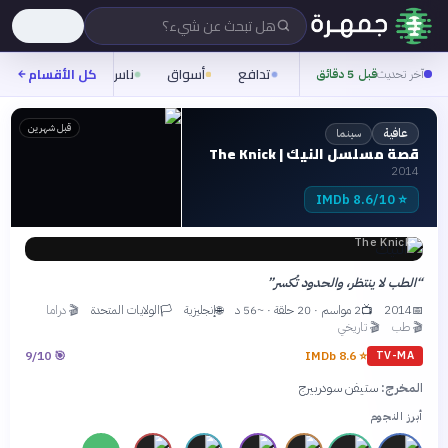
هل تبحث عن شيء؟
تدافع
أسواق
ناس
روح
كل الأقسام
شيفر
آخر تحديث
قبل 5 دقائق
قبل شهرين
سينما
عافية
قصة مسلسل النيك | The Knick
2014
8.6/10 IMDb
⭐
The Knick
“
الطب لا ينتظر، والحدود تُكسر
”
2014
2 مواسم · 20 حلقة · ~56 د
إنجليزية
الولايات المتحدة
🎬
دراما
🏳
🌐
📺
📅
🎬
طب
🎬
تاريخي
9
/10
🎯
IMDb
8.6
⭐
TV-MA
المخرج:
ستيفن سودربيرج
أبرز النجوم