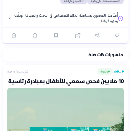
مسلسلات تاريخية
طب وجراحة
أُعدّ هذا المحتوى بمساعدة الذكاء الاصطناعي في البحث والصياغة، ودقّقه
وحرّره فريقنا.
منشورات ذات صلة
فلسفتنا المعرفية
·
سياسة الذكاء الاصطناعي
عافية
خلاصة
قبل ساعة واحدة
›
10 ملايين فحص سمعي للأطفال بمبادرة رئاسية