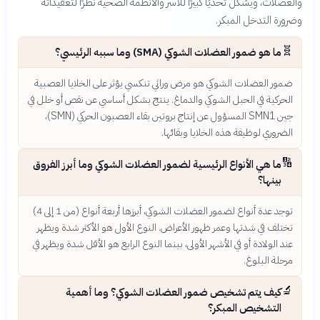
والعضلات، ويشكل تحديًا كبيرًا للأسر والأنظمة الصحية نظرًا لتعقيداته
وضرورة التدخل المبكر.
🧬
ما هو ضمور العضلات الشوكي (SMA) وما سببه الرئيسي؟
ضمور العضلات الشوكي هو مرض وراثي تنكسي يؤثر على الخلايا العصبية
الحركية في الحبل الشوكي والدماغ. ينتج بشكل أساسي عن نقص أو خلل في
جين SMN1 المسؤول عن إنتاج بروتين بقاء العصبون الحركي (SMN)،
الضروري لوظيفة هذه الخلايا وبقائها.
🔢
ما هي الأنواع الرئيسية لضمور العضلات الشوكي وما أبرز الفروق
بينها؟
توجد عدة أنواع لضمور العضلات الشوكي، أبرزها أربعة أنواع (من 1 إلى 4)
تختلف في شدتها وعمر ظهور الأعراض. النوع الأول هو الأكثر شدة ويظهر
عند الولادة أو في الأشهر الأولى، بينما النوع الرابع هو الأقل شدة ويظهر في
مرحلة البلوغ.
🔬
كيف يتم تشخيص ضمور العضلات الشوكي؟ وما أهمية
التشخيص المبكر؟