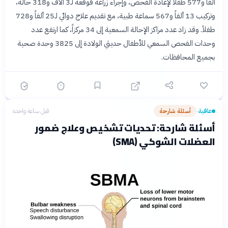
ألفاً و577 طفلاً لإعادة الفحص، وإجراء زراعة قوقعة لـ3 آلاف و318 حالة،
وتركيب 13 ألفاً و567 سماعة طبية، مع تقديم علاج دوائي لـ25 ألفاً و728
طفلاً. وقد زاد عدد مراكز الإحالة السمعية إلى 34 مركزاً، كما ارتفع عدد
وحدات الفحص السمعي للأطفال حديثي الولادة إلى 3825 وحدة صحية
بجميع المحافظات.
عافية
أسئلة شارحة
قبل ساعة واحدة
›
أسئلة شارحة: تحديات تشخيص وعلاج ضمور
العضلات الشوكي (SMA)