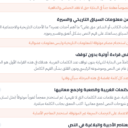
 نصوصاً معقدة جداً في البداية حتى لا تفقد الحماس والدافعية
ن معلومات السياق التاريخي والسيرة
ت الكاتب أو الشاعر: متى عاش؟ ما أهم أحداث عصره؟ ما الأحداث التاريخية والاجتماعية ال
السياق يساعدك على فهم النص بشكل أعمق وتفسير رموزه.
ن استخدام مصادر موثوقة للمعلومات التاريخية وليس معلومات عشوائية
لنص قراءة أولية بدون توقف
املاً من البداية للنهاية بدون توقف عند الكلمات الغريبة. هدفك في هذه القراءة الأولى هو 
 عام عن النص وموضوعه الرئيسي ودون القلق بشأن الفهم الكامل.
عند كل كلمة غامضة في هذه المرحلة، سيأتي وقتها
كلمات الغريبة والصعبة واجمع معانيها
الثانية، ضع علامات عند الكلمات التي لا تفهمها، ثم استخدم معجماً لغوياً موثوقاً (مثل لسان 
و شروحات النص لجمع معانيها. اكتب المعنى بجانب الكلمة مباشرة.
اعتماد على الترجمات السريعة غير الموثوقة، استخدم المعاجم الأصلية
عناصر الأدبية والبلاغية في النص