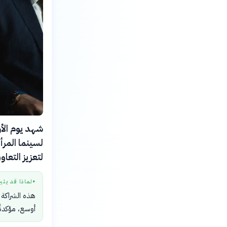
لسينما المرأ
لتعزيز التعاو
لماذا قد يثي
●
هذه الشراكة 
أوسع، مؤكدةً