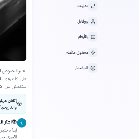
مقارنات
بروفايل
بالأرقام
محتوى متقدم
المِضمار
تعتبر النصوص الأ
على فك رموز الل
ستتمكن من الاس
إتقان مهار
🎯
والتاريخية
اختر ا
📚
1
ابدأ باختيا
الأموي. تجن