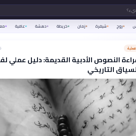
شيء؟
س
روح
شيفرة
زمان
خريطة
دهشة
عافية
مع
ملية
ق
اءة النصوص الأدبية القديمة: دليل عملي لف
لسياق التاريخي