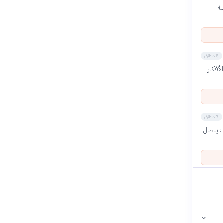
ية
8 دقائق
أفكار
7 دقائق
ف يتصل