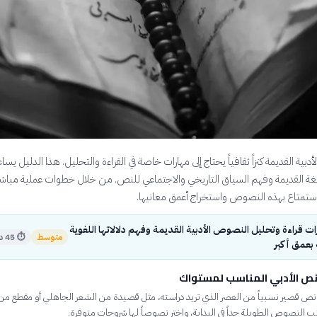
دبية القديمة كنزاً ثقافياً يحتاج إلى مهارات خاصة في القراءة والتحليل. هذا الدليل يس
غة القديمة وفهم السياق التاريخي والاجتماعي للنص. من خلال خطوات عملية مباشر
تمتاع بهذه النصوص واستخراج أعمق معانيها.
ات قراءة وتحليل النصوص الأدبية القديمة وفهم دلالاتها اللغوية
متوسط
⏱
45 دقيقة
 بعمق أكبر
لنص الأدبي المناسب لمستواك
ر نص قصير نسبياً من العصر الذي تريد دراسته، مثل قصيدة من الشعر الجاهلي أو مقطع من ا
ب النصوص الطويلة جداً في البداية، واختر نصوصاً لها شروحات متوفرة.