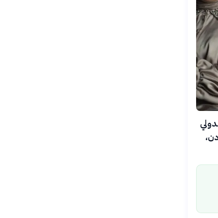
ة الدولي
دن،