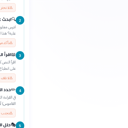
⚠️
لا تختر
ابحث ع
🔍
2
ادرس معلوما
عليه؟ هذا 
⚠️
تأكد م
اقرأ ا
📖
3
اقرأ النص ك
على انطباع
⚠️
لا تقف 
حدد ال
✏️
4
في القراءة 
القاموس) أ
⚠️
تجنب ال
حلل ال
🎭
5