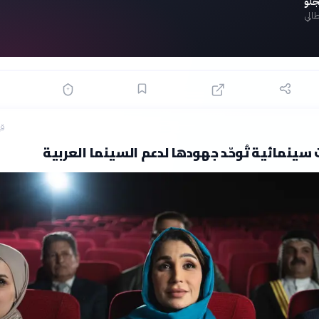
جلو
طالي
قب