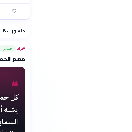
فلسفتنا المعرفية
منشورات ذات
مرايا
اقتباس
›
مصدر الجما
❝
كل جمال
يشبه أ
السماوي