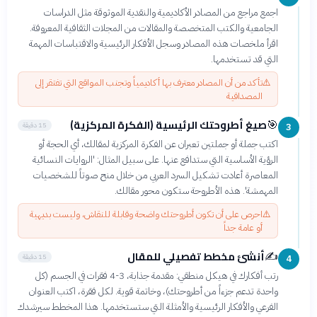
اجمع مراجع من المصادر الأكاديمية والنقدية الموثوقة مثل الدراسات
الجامعية والكتب المتخصصة والمقالات من المجلات الثقافية المعروفة.
اقرأ ملخصات هذه المصادر وسجل الأفكار الرئيسية والاقتباسات المهمة
التي قد تستخدمها.
⚠️
تأكد من أن المصادر معترف بها أكاديمياً وتجنب المواقع التي تفتقر إلى
المصداقية
صيغ أطروحتك الرئيسية (الفكرة المركزية)
🎯
15 دقيقة
3
اكتب جملة أو جملتين تعبران عن الفكرة المركزية لمقالك، أي الحجة أو
الرؤية الأساسية التي ستدافع عنها. على سبيل المثال: 'الروايات النسائية
المعاصرة أعادت تشكيل السرد العربي من خلال منح صوتاً للشخصيات
المهمشة'. هذه الأطروحة ستكون محور مقالك.
⚠️
احرص على أن تكون أطروحتك واضحة وقابلة للنقاش، وليست بديهية
أو عامة جداً
أنشئ مخطط تفصيلي للمقال
✍️
15 دقيقة
4
رتب أفكارك في هيكل منطقي: مقدمة جذابة، 3-4 فقرات في الجسم (كل
واحدة تدعم جزءاً من أطروحتك)، وخاتمة قوية. لكل فقرة، اكتب العنوان
الفرعي والأفكار الرئيسية والأمثلة التي ستستخدمها. هذا المخطط سيرشدك