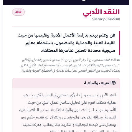
النقد الأدبي
ثقافة
Literary Criticism
فن وعلم يهتم بدراسة الأعمال الأدبية وتقييمها من حيث
القيمة الفنية والجمالية والمضمون، باستخدام معايير
منهجية محددة لتحليل عناصرها المختلفة.
📜
لفظ النقد مشتق من الجذر العربي (ن-ق-د) بمعنى التمييز والفصل، وأطلق
على تمحيص الآراء والأفكار منذ القرون الوسطى، أما مصطلح النقد الأدبي فظهر
بمعناه الحديث مع التطور العلمي للدراسات الأدبية في الحضارة العربية والغربية.
📚
التعريف والماهية
النقد الأدبي ليس مجرد إبداء رأي شخصي في العمل الأدبي، بل هو
عملية منظمة تقوم على تحليل عناصر العمل الفني من حيث
الأسلوب والبناء والمضمون والرؤية الفكرية. يسعى الناقد إلى فهم
النص في سياقه التاريخي والاجتماعي والثقافي، ثم تقديم حكم مبرر
ومعلل على قيمته الجمالية والفكرية. هذا يتطلب معرفة عميقة
باللغة والفن الأدبي والمعايير النقدية المختلفة.