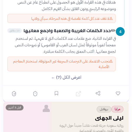
هدفك في هذه القراءة الأولى هو الحصول على انطباع عام عن النص
وموضوعه الرئيسي ودون القلق بشأن الفهم الكامل.
⚠️
لا تقف عند كل كلمة غامضة في هذه المرحلة، سيأتي وقتها
حدد الكلمات الغريبة والصعبة واجمع معانيها
✏️
10 دقائق
4
في القراءة الثانية، ضع علامات عند الكلمات التي لا تفهمها، ثم استخدم
معجماً لغوياً موثوقاً (مثل لسان العرب أو القاموس) أو شروحات النص
لجمع معانيها. اكتب المعنى بجانب الكلمة مباشرة.
⚠️
تجنب الاعتماد على الترجمات السريعة غير الموثوقة، استخدم المعاجم
الأصلية
اعرض الكل (7) ←
👤
قبل 3 أشهر
بروفايل
مرايا
ليلى الجهني
روائية سعودية جريئة فتحت نقاشاً جديداً حول الهوية
والقمع الأبوي والعنصرية الاجتماعية