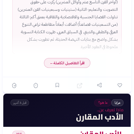
(أواخر القرن التاسع عشر وأوائل العشرين) ركزت على حقوق
التصويت والتعليم؛ الثانية (ستينيات وسبعينيات القرن العشرين)
تناولت القضايا الجنسية والاقتصادية والثقافية بعمق أكبر؛ الثالثة
(من التسعينيات فصاعداً) أضافت أبعاداً متقاطعة تراعي التنوع
العرقي والطبقي والديني. في السياق العربي، ظهرت الكتابة النسوية
بشكل واضح مع بدايات النهضة الحديثة، ثم تطورت بشكل
ملحوظ في العقود الأخيرة.
اقرأ التفاصيل الكاملة
←
مرايا
ما هو؟
قبل 3 أشهر
ماذا تعرف عن..
الأدب المقارن
الأدب المقارن