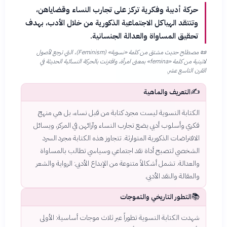
حركة أدبية وفكرية تركز على تجارب النساء وقضاياهن،
وتنتقد الهياكل الاجتماعية الذكورية من خلال الأدب، بهدف
تحقيق المساواة والعدالة الجنسانية.
📜
مصطلح حديث مشتق من كلمة «نسوية» (Feminism)، التي ترجع لأصول
لاتينية من كلمة «femina» بمعنى امرأة، واقترنت بالحركة النسائية الحديثة في
القرن التاسع عشر.
✍️
التعريف والماهية
الكتابة النسوية ليست مجرد كتابة من قبل نساء، بل هي منهج
فكري وأسلوب أدبي يضع تجارب النساء وآرائهن في المركز، ويسائل
الافتراضات الذكورية المتوارثة. تتجاوز هذه الكتابة مجرد السرد
الشخصي لتصبح أداة نقد اجتماعي وسياسي تطالب بالمساواة
والعدالة. تشمل أشكالاً متنوعة من الإبداع الأدبي: الرواية والشعر
والمقالة والنقد الأدبي.
📚
التطور التاريخي والتموجات
شهدت الكتابة النسوية تطوراً عبر ثلاث موجات أساسية: الأولى