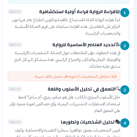
قراءة الرواية قراءة أولية استكشافية
📖
30 دقيقة
1
ابدأ بقراءة الرواية كاملة للاستمتاع بالقصة وتكوين انطباع عام عنها دون
التركيز على التفاصيل. هذه القراءة تساعدك على فهم الحبكة الأساسية
والشخصيات الرئيسية.
تحديد العناصر الأساسية للرواية
📝
20 دقيقة
2
في هذه الخطوة، دوّن الملاحظات حول الحبكة، الشخصيات (الرئيسية
والفرعية)، الزمان والمكان، والصراع الرئيسي. هذا سيشكل الهيكل الذي
ستبني عليه تحليلك.
⚠️
لا تتجاهل الشخصيات الثانوية فقد تحمل دلالات مهمة.
التعمق في تحليل الأسلوب واللغة
🔍
25 دقيقة
3
حلل الأسلوب السردي للكاتب: هل هو مباشر، رمزي، أم ساخر؟ لاحظ
استخدام الاستعارات، التشبيهات، الرمزية، وأي خصائص لغوية مميزة تؤثر
على المعنى العام.
تحليل الشخصيات وتطورها
🎭
20 دقيقة
4
ادرس الشخصيات بعمق: دوافعها، سماتها النفسية والاجتماعية، وكيف
تتطور على مدار الرواية. فكر في العلاقة بين الشخصيات ودور كل منها في سير