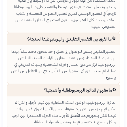
الكلمة مستمدة من الإله اليوناني هرمس الذي كان وسيطاً بين الآلهة
والبشر، ويحمل المصطلح معنى التوسط والتفسير. ظهرت الهرمنيوطيقا
تاريخياً في العصور الوسطى كمنهج لتفسير النصوص المقدسة والكتاب
المقدس، حيث كان اللاهوتيون يسعون لاستخراج المعاني المتعددة من
النصوص الدينية.
🔄
ما الفرق بين التفسير التقليدي والهرمنيوطيقا الحديثة؟
التفسير التقليدي يسعى للوصول إلى معنى واحد صحيح محدد سلفاً، بينما
الهرمنيوطيقا الحديثة تؤمن بتعدد المعاني والقراءات المحتملة للنص.
الهرمنيوطيقا تركز على دور المفسر وخبرته الشخصية وسياقه التاريخي في
عملية الفهم، بما يعني أن المعنى ليس ثابتاً بل ينتج من التفاعل بين النص
والقارئ.
♻️
ما مفهوم الدائرة الهرمنيوطيقية وأهميتها؟
الدائرة الهرمنيوطيقية توضح العلاقة التفاعلية بين فهم الأجزاء والكل: لا
يمكن فهم جزء من النص إلا بمعرفة السياق الكلي له، وفي نفس الوقت
فهمنا للكل يتطور بفهمنا الأعمق للأجزاء. هذه الحركة المستمرة بين الجزء
والكل تسمح لنا بتعميق فهمنا وتعديل تفسيراتنا السابقة.