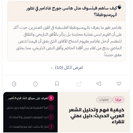
🧠
كيف ساهم فيلسوف مثل هانس جورج غادامير في تطور
الهرمنيوطيقا؟
غادامير طور ما يعرف بالهرمنيوطيقا الفلسفية في القرن العشرين، حيث أكد
على أن الفهم ليس عملية محايدة بل يتأثر بالأفق التاريخي والثقافي
للمفسر. أدخل غادامير مفهوم اندماج الآفاق، الذي يعني أن فهمنا للنص
الماضي ينتج من لقاء بين أفقنا الحاضر وأفق النص التاريخي، مما يخلق
معنى جديداً.
اعرض الكل (10) ←
تعرف على سياق الشاعر والحقبة الزمنية
قبل 3 أشهر
1
خطوات
مرايا
اقرأ القصيدة قراءة أولية بدون تحليل
كيفية فهم وتحليل الشعر
2
العربي الحديث: دليل عملي
حدد الموضوع الرئيسي والأفكار الأساسية
3
للقراء
حلل الأساليب البلاغية والتقنيات الفنية
4