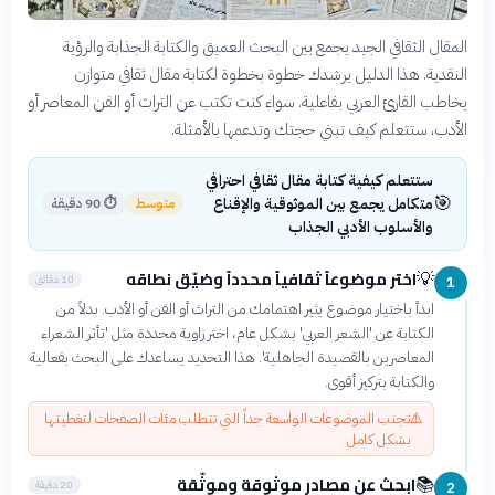
المقال الثقافي الجيد يجمع بين البحث العميق والكتابة الجذابة والرؤية
النقدية. هذا الدليل يرشدك خطوة بخطوة لكتابة مقال ثقافي متوازن
يخاطب القارئ العربي بفاعلية. سواء كنت تكتب عن التراث أو الفن المعاصر أو
الأدب، ستتعلم كيف تبني حجتك وتدعمها بالأمثلة.
ستتعلم كيفية كتابة مقال ثقافي احترافي
🎯
متكامل يجمع بين الموثوقية والإقناع
متوسط
⏱
90 دقيقة
والأسلوب الأدبي الجذاب
اختر موضوعاً ثقافياً محدداً وضيّق نطاقه
💡
10 دقائق
1
ابدأ باختيار موضوع يثير اهتمامك من التراث أو الفن أو الأدب. بدلاً من
الكتابة عن 'الشعر العربي' بشكل عام، اختر زاوية محددة مثل 'تأثر الشعراء
المعاصرين بالقصيدة الجاهلية'. هذا التحديد يساعدك على البحث بفعالية
والكتابة بتركيز أقوى.
⚠️
تجنب الموضوعات الواسعة جداً التي تتطلب مئات الصفحات لتغطيتها
بشكل كامل
ابحث عن مصادر موثوقة وموثّقة
📚
20 دقيقة
2