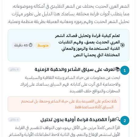
الشعر العربي الحديث يختلف عن الشعر التقليدي في أشكاله وموضوعاته،
مما يتطلب أدوات قراءة مختلفة. يساعدك هذا الدليل على تطوير مهارات
تحليل الشعر الحديث وفهم رموزه ومعانيه العميقة بطريقة منظمة وعملية.
تعلم كيفية قراءة وتحليل قصائد الشعر
العربي الحديث بعمق، وفهم التقنيات
🎯
متوسط
⏱
45 دقيقة
الفنية المستخدمة والرموز والمعاني
المختلفة التي يحملها النص
تعرف على سياق الشاعر والحقبة الزمنية
📚
8 دقائق
1
ابحث عن معلومات عن حياة الشاعر وبيئته الثقافية والسياسية
والاجتماعية التي أثرت على كتاباته. فهم السياق يساعدك على إدراك
المحفزات والدوافع خلف القصيدة.
⚠️
لا تحكم على القصيدة بناءً على حياة الشاعر وحدها، بل استخدم
السياق كأداة مساعدة فقط
اقرأ القصيدة قراءة أولية بدون تحليل
🔍
6 دقائق
2
اقرأ النص كاملاً مرتين على الأقل بهدوء دون التوقف للتفسير. في القراءة
الأولى استشعر الإيقاع والنغم، وفي الثانية لاحظ انطباعاتك الأولية والمشاعر