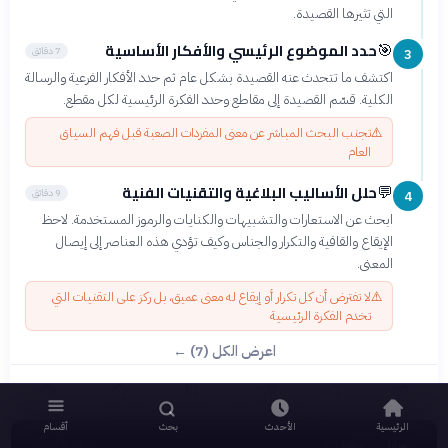
التي تثيرها القصيدة.
حدد الموضوع الرئيسي والأفكار الأساسية
🎯
7 دقائق
3
اكتشف ما تتحدث عنه القصيدة بشكل عام ثم حدد الأفكار الفرعية والرسالة
الكلية. قسّم القصيدة إلى مقاطع وحدد الفكرة الرئيسية لكل مقطع.
⚠️
تجنب البحث المباشر عن معنى المفردات الصعبة قبل فهم السياق
العام
حلل الأساليب البلاغية والتقنيات الفنية
💬
9 دقائق
4
ابحث عن الاستعارات والتشبيهات والكنايات والرموز المستخدمة. لاحظ
الإيقاع والقافية والتكرار والجناس وكيف تؤدي هذه العناصر إلى إيصال
المعنى.
⚠️
لا تفترض أن كل تكرار أو إيقاع له معنى عميق، بل ركز على التقنيات التي
تخدم الفكرة الرئيسية
اعرض الكل (7) ←
الرئيسية
الأحدث
بحث
أقسام
بروفايل
مرايا
قبل 3 أشهر