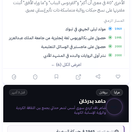
الأخرى "40 في معنى أن أكبر" و"الفردوس اليباب" و"ما وراء الأفق" أثبتت
مقدرتها على نسج حبكات روائية متماسكة ذات تأثير إنساني عميق.
المسار الزمني
مولد ليلى الجهني في تبوك
1969
حصول على بكالوريوس لغة إنجليزية من جامعة الملك عبدالعزيز
1995
حصول على ماجستير في الوسائل التعليمية
2000
نشر أولى الروايات والبدء في المشهد الأدبي
2000
اعرض الكل (6) ←
بروفايل
مرايا
قبل 3 أشهر
حامد بدرخان
✒️
شاعر ناقد كردي سوري أسس لشعر حداثي يجمع بين الثقافة الكردية
والرؤية الإنسانية الكونية
🎂
1945 في حسكة السورية
تاريخ الميلاد