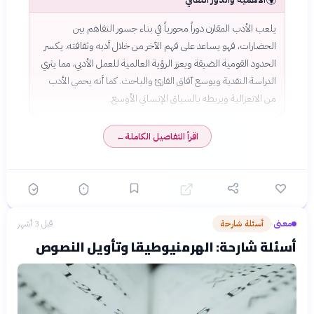
يلعب الأدب المقارن دوراً محورياً في بناء جسور التفاهم بين
الحضارات، فهو يساعد على فهم الآخر من خلال أدبه وثقافته. يكسر
الحدود القومية الضيقة ويعزز الرؤية العالمية للعمل الأدبي، مما يثري
الدراسة النقدية ويوسع آفاق القارئ والباحث. كما أنه يحمي الأدب
من الانعزالية ويربطه بالسياق الإنساني الأوسع.
اقرأ التفاصيل الكاملة
←
معنى
أسئلة شارحة
قبل 3 أشهر
›
أسئلة شارحة: الهرمنيوطيقا وتأويل النصوص