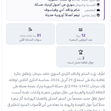
🌍
سوري من أصول كردية، حسكة
الجنسية والموطن
💼
شاعر وناقد أدبي وفيلسوف
التخصص
📚
ترجم أعمالاً أوروبية حديثة
إنجاز مفاجئ
📝
📖
51
12
ديواناً
سنة (1945-1996)
عدد الدواوين الشعرية
سنوات النشاط الأدبي
🏆
2
جائزة
جوائز ثقافية تحمل اسمه
اعتُرف بإرث الشاعر والناقد الكردي السوري حامد بدرخان بإطلاق جائزة
ثقافية بناءً على اسمه في 29 أبريل 2026، بمناسبة الذكرى الثلاثين لوفاته.
وُلد بدرخان (1945-1996) في حسكة السورية وترك بصمة عميقة على
الثقافة الكردية والعربية من خلال دواوين شعرية وكتابات نقدية أسست
لحوار ثقافي جديد، مجمعاً بين الشعر الحداثي والقضايا الهوياتية. أثار شعره
جدلاً كبيراً حول القومية والهوية، ما جعله من أبرز الأصوات المثيرة للتفكير في
الساحة الثقافية الكردية والعربية.