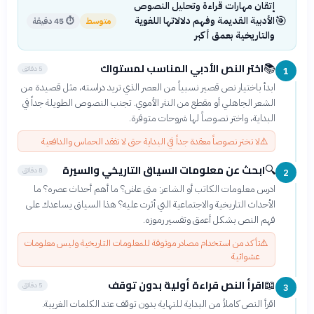
إتقان مهارات قراءة وتحليل النصوص
🎯
الأدبية القديمة وفهم دلالاتها اللغوية
متوسط
⏱
45 دقيقة
والتاريخية بعمق أكبر
اختر النص الأدبي المناسب لمستواك
📚
5 دقائق
1
ابدأ باختيار نص قصير نسبياً من العصر الذي تريد دراسته، مثل قصيدة من
الشعر الجاهلي أو مقطع من النثر الأموي. تجنب النصوص الطويلة جداً في
البداية، واختر نصوصاً لها شروحات متوفرة.
⚠️
لا تختر نصوصاً معقدة جداً في البداية حتى لا تفقد الحماس والدافعية
ابحث عن معلومات السياق التاريخي والسيرة
🔍
8 دقائق
2
ادرس معلومات الكاتب أو الشاعر: متى عاش؟ ما أهم أحداث عصره؟ ما
الأحداث التاريخية والاجتماعية التي أثرت عليه؟ هذا السياق يساعدك على
فهم النص بشكل أعمق وتفسير رموزه.
⚠️
تأكد من استخدام مصادر موثوقة للمعلومات التاريخية وليس معلومات
عشوائية
اقرأ النص قراءة أولية بدون توقف
📖
5 دقائق
3
اقرأ النص كاملاً من البداية للنهاية بدون توقف عند الكلمات الغريبة.