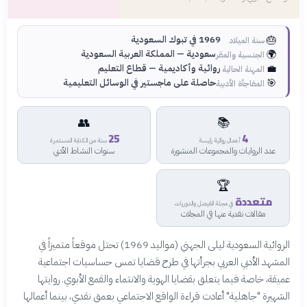
🎂
1969 في تبوك السعودية
سنة الميلاد
🌍
سعودية — المملكة العربية السعودية
الجنسية والمقر
💼
روائية وأكاديمية — قطاع التعليم
المهنة الحالية
🎯
حاصلة على ماجستير في الوسائل التعليمية
المفاجأة الأدبية
👥
📚
25
4
أعمال روائية رئيسة
سنة من الكتابة المستمرة
عدد الروايات والمجموعات المنشورة
سنوات النشاط الأدبي
🏆
متعددة
في مجلة الفيصل والدوريات
مقالات نقدية عنها في المجلات
الروائية السعودية ليلى الجهني (مواليد 1969) تحتل موقعاً متميزاً في
المشهد الأدبي العربي بجرأتها في طرح قضايا تمس حساسيات اجتماعية
عميقة، خاصة فيما يتعلق بقضايا الهوية والانتماء والقمع الأبوي. روايتها
الشهيرة "جاهلية" أعادت قراءة الواقع الاجتماعي بعمق نقدي، بينما أعمالها