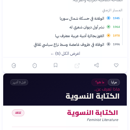
المسار الزمني
الولادة في حسكة شمال سوريا
1945
نشر أول ديوان شعري له
1964
الفوز بجائزة أدبية عربية معترف بها
1978
الوفاة في ظروف غامضة وسط نزاع سياسي ثقافي
1996
اعرض الكل (5) ←
مرايا
ما هو؟
قبل 3 أشهر
ماذا تعرف عن..
الكتابة النسوية
الكتابة النسوية
ثقافة
Feminist Literature