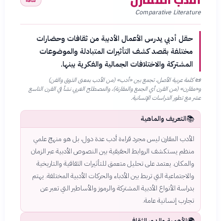
ثقافة
Comparative Literature
حقل أدبي يدرس الأعمال الأدبية من ثقافات وحضارات
مختلفة بقصد كشف التأثيرات المتبادلة والموضوعات
المشتركة والاختلافات الجمالية والفكرية بينها.
📜
كلمة عربية الأصل، تجمع بين «أدب» (من الأدب بمعنى الذوق والفن)
و«مقارن» (من القرن أي الجمع والمقارنة)، والمصطلح الغربي نشأ في القرن التاسع
عشر مع تطور الدراسات الإنسانية.
📚
التعريف والماهية
الأدب المقارن ليس مجرد قراءة أدب عدة دول، بل هو منهج علمي
منظم يستكشف الروابط الحقيقية بين النصوص الأدبية عبر الزمان
والمكان. يعتمد على تحليل متعمق للتأثيرات الثقافية والتاريخية
والاجتماعية التي تربط بين الأدباء والحركات الأدبية المختلفة. يهتم
بدراسة الأنواع الأدبية المشتركة والرموز والأساطير التي تعبر عن
تجارب إنسانية عامة.
🌍
الأهمية والدور الثقافي