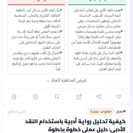
يعتمد النقد الأدبي على معايير ثابتة مثل
يتأثر النقد الأدبي بشكل كبير بالخلفية
البنية السردية، الأسلوب، التماسك
الثقافية، الفكرية، والتجارب الشخصية
الداخلي، وتطوير الشخصيات، وهي
للناقد، مما يجعله وجهة نظر فردية
عناصر يمكن تحليلها بشكل منهجي.
بالدرجة الأولى.
توجد مدارس نقدية ومنهجيات تحليلية
ما يعتبره البعض تحفة أدبية، قد يراه
(مثل البنيوية، الشكلانية) توفر إطاراً
آخرون عملاً عادياً أو حتى رديئاً، مما يدل
موضوعياً لتقييم الأعمال الأدبية بعيداً عن
على سيطرة الذوق الشخصي على
الانطباعات الذاتية.
الحكم النقدي.
النقد البناء يركز على إظهار نقاط القوة
الجمال في الأدب مفهوم نسبي، وتفسير
والضعف في النص بناءً على أسس فنية
المعاني يختلف من قارئ لآخر، ولا توجد
وأدبية متعارف عليها، مما يساعد على
قاعدة ثابتة لتحديد ما هو جميل أو قبيح
فهم أعمق للعمل.
فنياً.
اعرض المناظرة كاملة ←
معنى
خطوات عملية
الشهر الماضي
›
كيفية تحليل رواية أدبية باستخدام النقد
الأدبي: دليل عملي خطوة بخطوة