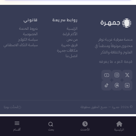
روابط سريعة
قانوني
الرئيسية
شروط الخدمة
الأكثر قراءة
الخصوصية
من نحن
سياسة الكوكيز
منصة معرفية عربية توفر
فريق جمهرة
سياسة الذكاء الاصطناعي
محتوى موثوقاً ومنظماً في
مكافآت جمهرة
العلوم والثقافة والفكر
اتصل بنا
قيمة المرء ما يعرفه
©
2026
جمهرة — جميع الحقوق محفوظة
مُحدَّث يوميًا
الرئيسية
الأحدث
بحث
أقسام