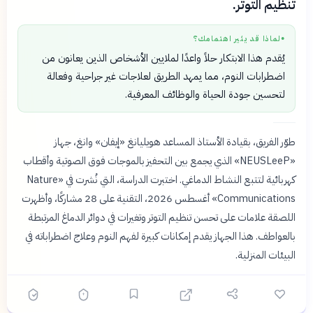
تنظيم التوتر.
لماذا قد يثير اهتمامك؟
●
يُقدم هذا الابتكار حلاً واعدًا لملايين الأشخاص الذين يعانون من
اضطرابات النوم، مما يمهد الطريق لعلاجات غير جراحية وفعالة
لتحسين جودة الحياة والوظائف المعرفية.
طوّر الفريق، بقيادة الأستاذ المساعد هويليانغ «إيفان» وانغ، جهاز
«NEUSLeeP» الذي يجمع بين التحفيز بالموجات فوق الصوتية وأقطاب
كهربائية لتتبع النشاط الدماغي. اختبرت الدراسة، التي نُشرت في «Nature
Communications» أغسطس 2026، التقنية على 28 مشاركًا، وأظهرت
اللصقة علامات على تحسن تنظيم التوتر وتغيرات في دوائر الدماغ المرتبطة
بالعواطف. هذا الجهاز يقدم إمكانات كبيرة لفهم النوم وعلاج اضطراباته في
البيئات المنزلية.