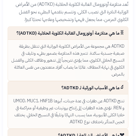
تُعد متلازمة أوتوزومال الغالبة الكلوية الخلالية (ADTKD) من الأمراض
الوراثية النادرة التي تصيب الكلى، وتتسم بتقدمها البطيء نحو الفشل
الكلوي المزمن، مما يجعل فهمها وتشخيصها وعلاجها تحديًا كبيرًا.
🧬
ما هي متلازمة أوتوزومال الغالبة الكلوية الخلالية (ADTKD)؟
ADTKD هي مجموعة من الأمراض الكلوية الوراثية التي تنتقل بطريقة
صبغية جسدية سائدة. تتميز هذه المتلازمة بضمور بطيء وتليف في
النسيج الخلالي الكلوي، مما يؤدي تدريجياً إلى تدهور وظائف الكلى والفشل
الكلوي في نهاية المطاف. غالبًا ما يصاب أفراد متعددون من نفس العائلة
بالمرض.
🔬
ما هي الأسباب الوراثية لـ ADTKD؟
تنتج ADTKD عن طفرات في عدة جينات، أبرزها UMOD، MUC1، HNF1B
و REN. تؤدي هذه الطفرات إلى إنتاج بروتينات غير وظيفية أو متراكمة في
خلايا الكلى الأنبوبية، مما يسبب التهابًا وتليفًا في النسيج الخلالي. يختلف
الجين المتأثر باختلاف نوع ADTKD.
💔
ما هي الأعراض الشائعة لـ ADTKD؟