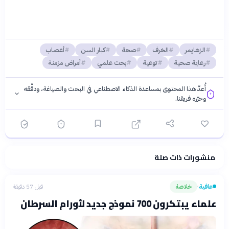
الزهايمر
الخرف
صحة
كبار السن
أعصاب
رعاية صحية
توعية
بحث علمي
أمراض مزمنة
أُعدّ هذا المحتوى بمساعدة الذكاء الاصطناعي في البحث والصياغة، ودقّقه
وحرّره فريقنا.
منشورات ذات صلة
فلسفتنا المعرفية
·
سياسة الذكاء الاصطناعي
عافية
خلاصة
قبل 57 دقيقة
›
علماء يبتكرون 700 نموذج جديد لأورام السرطان