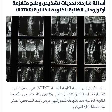
أسئلة شارحة: تحديات تشخيص وعلاج متلازمة
أوتوزومال الغالبة الكلوية الخلالية (ADTKD)
متلازمة أوتوزومال الغالبة الكلوية الخلالية (ADTKD) هي مجموعة من
الاضطرابات الوراثية التي تؤثر على الكلى وتؤدي إلى تلف تدريجي للأنسجة
الكلوية الخلالية، مما ينتج عنه قصور كلوي مزمن. يُعد التشخيص المبكر
أمرًا حاسمًا لإدارة المرض.