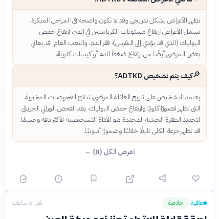
تظهر الأعراض بشكل تدريجي وقد لا تكون واضحة في المراحل المبكرة.
تشمل الأعراض ارتفاع مستويات الكرياتينين في الدم، ارتفاع حمض
البوليك (الذي قد يؤدي إلى النقرس)، فقر الدم، والتعب العام. قد يعاني
بعض المرضى أيضًا من ارتفاع ضغط الدم أو كيسات كلوية.
🔎
كيف يتم تشخيص ADTKD؟
يعتمد التشخيص على تاريخ العائلة المرضي، نتائج الفحوصات المخبرية
التي تظهر قصورًا كلويًا وارتفاع حمض البوليك. يعد الفحص الوراثي الجزيئي
لتحديد الطفرة الجينية المحددة هو الأداة التشخيصية الأكثر دقة وحسمًا.
قد تظهر خزعة الكلى تليفًا خلاليًا وضمورًا أنبوبيًا.
اعرض الكل (8) ←
عافية
خلاصة
قبل 6 ساعات
›