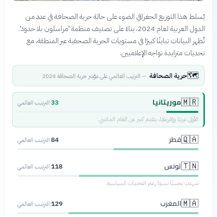
يُسلط هذا التوزيع الجغرافي الضوء على حالة حرية الصحافة في عدد من
الدول العربية لعام 2024، بناءً على تصنيف منظمة 'مراسلون بلا حدود'.
تُظهر البيانات تباينًا كبيرًا في مستويات الحرية الصحفية عبر المنطقة، مع
تحديات متزايدة تواجه الإعلاميين.
🗺️
حرية الصحافة
—
الترتيب العالمي على مؤشر حرية الصحافة 2024
موريتانيا
🇲🇷
33
الترتيب العالمي
الأولى عربيًا وإفريقيًا، بتقدم كبير عن العام الماضي.
قطر
🇶🇦
84
الترتيب العالمي
تونس
🇹🇳
118
الترتيب العالمي
شهدت تحسنًا نسبيًا رغم التحديات السياسية.
المغرب
🇲🇦
129
الترتيب العالمي