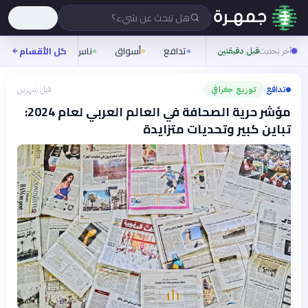
هل تبحث عن شيء؟
تدافع
أسواق
ناس
روح
كل الأقسام
شيفر
آخر تحديث
قبل دقيقتين
تدافع
توزيع جغرافي
قبل شهرين
›
مؤشر حرية الصحافة في العالم العربي لعام 2024:
تباين كبير وتحديات متزايدة