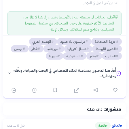
تعد من أدنى الدول في المؤشر.
💡
تُظهر البيانات أن منطقة الشرق الأوسط وشمال إفريقيا لا تزال من
المناطق الأكثر خطورة على حرية الصحافة، مع استمرار الضغوط
السياسية وتراجع دعم استقلالية وسائل الإعلام.
حرية الصحافة
مراسلون بلا حدود
الإعلام العربي
الشرق الأوسط
شمال أفريقيا
موريتانيا
قطر
تونس
المغرب
مصر
السعودية
سوريا
أُعدّ هذا المحتوى بمساعدة الذكاء الاصطناعي في البحث والصياغة، ودقّقه
وحرّره فريقنا.
منشورات ذات صلة
فلسفتنا المعرفية
·
سياسة الذكاء الاصطناعي
تدافع
خلاصة
قبل 5 ساعات
›