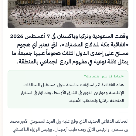
وقعت السعودية وتركيا وباكستان في 7 أغسطس 2026
«اتفاقية مكة للدفاع المشترك»، التي تعتبر أي هجوم
مسلح على إحدى الدول الثلاث هجوماً عليها جميعاً، ما
يمثل نقلة نوعية في مفهوم الردع الجماعي بالمنطقة.
لماذا قد يثير اهتمامك؟
●
هذه الاتفاقية تثير تساؤلات حاسمة حول مستقبل التحالفات
الإقليمية وموازين القوى في الشرق الأوسط، وقد تؤثر في استقرار
المنطقة برمّتها وتحدياتها الأمنية.
التحالف الدفاعي الجديد، الذي وقع عليه ولي العهد السعودي الأمير محمد
بن سلمان، والرئيس التركي رجب طيب أردوغان، ورئيس الوزراء الباكستاني