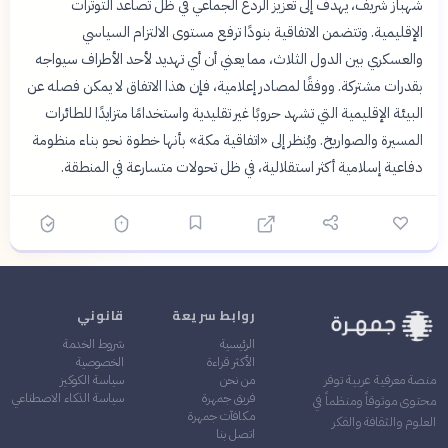
شهباز شريف، يهدف إلى تعزيز الردع الجماعي في ظل تصاعد التوترات
الإقليمية. وتتضمن الاتفاقية بنودًا ترفع مستوى الالتزام السياسي
والعسكري بين الدول الثلاث، مما يعني أن أي تهديد لأحد الأطراف سيواجه
بقدرات مشتركة. ووفقًا لمصادر إعلامية، فإن هذا الاتفاق لا يمكن فصله عن
البيئة الإقليمية التي تشهد حروبًا غير تقليدية واستخدامًا متزايدًا للطائرات
المسيرة والصواريخ. ويُنظر إلى «اتفاقية مكة» بأنها خطوة نحو بناء منظومة
دفاعية إسلامية أكثر استقلالية، في ظل تحولات متسارعة في المنطقة.
روابط سريعة
قانوني
الرئيسية
شروط الخدمة
الأكثر قراءة
الخصوصية
من نحن
سياسة الكوكيز
منصة معرفية عربية توفر
فريق جمهرة
سياسة الذكاء الاصطناعي
محتوى موثوقاً ومنظماً في
مكافآت جمهرة
العلوم والثقافة والفكر
اتصل بنا