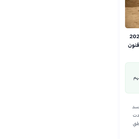
علنت هيئة التراث السعودية يوم الجمعة 8 أغسطس 2026
وفنون
سهم
جسد
كدت
طني