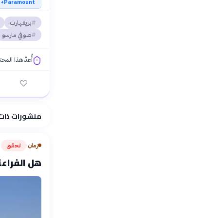
Paramount+
بريفهارت
صوفي مارسو
أُعدّ هذا المح
فلسفتنا المعرفية
منشورات ذات
زمان
تحقق
›
هل الفراعنة