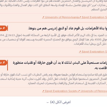
ريخية والأثرية أن المهندسين والعمال المصريين القدماء هم من بنوا الأهرامات، وليس كائنات فضائية. تم العثو
 مذكرات 'مرير' التي توثق تفاصيل سلسلة الإمداد واسعة النطاق التي كانت توفر العمال والغذاء والأدوات وال
البشري المنظم.
↗
University of Pennsylvania
↗
Egypt Exploration S
ا بناة الأهرامات، بل قوم عاد أو النبي إدريس هم من بنوها.
✗ خا
الميلاد)، أي منذ حوالي 4500 عام. هذا الإطار الزمني يتوافق مع الحضارة المصرية القديمة ويستبعد أقوامًا أو شخصيات من 
دليل أثري يربطها ببناء الأهرامات.
↗
Egypt Exploration S
هرامات مستحيلاً على البشر، لذلك لا بد أن قوى خارقة أو تقنيات متطورة
✗ خا
قامت به.
بطرق فيزيائية مباشرة وباستخدام قوانين طبيعية معروفة، وتم رفض النظريات التي تنسب البناء لقوى خارقة أو 
العمال المصريون استخدموا طرقاً مثل الزلاجات لنقل الكتل، وقد أظهرت تجارب أثرية حديثة إمكانية استخدا
 المذكرات القديمة إلى استخدام الحبال والرافعات والمنحدرات لتحريك الحجارة.
↗
Egypt Exploration Society
↗
University of Pennsy
اعرض الكل (4) ←