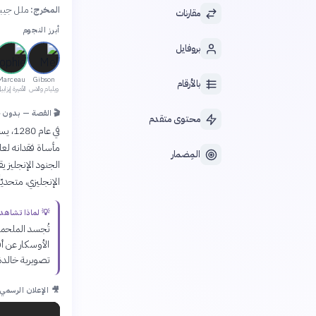
المخرج:
ملل جي
مقارنات
أبرز النجوم
بروفايل
Marceau
Gibson
بالأرقام
ويليام والاس
الأميرة إيزابي
🎬 القصة — بدون 
محتوى متقدم
في ع
مأساة فقدانه لعا
المِضمار
الجنود الإنجليز ي
الإنجليزي، متحدي
💡 لماذا تشاهد
تُجسد الملحمة
الأوسكار عن 
تصويرية خالدة 
🎥 الإعلان الرسمي