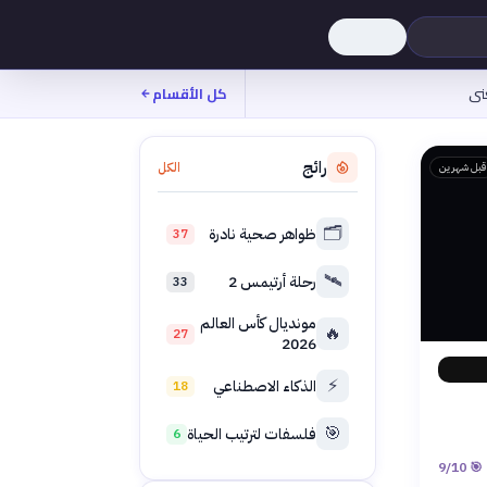
نى
كل الأقسام
رائج
الكل
قبل شهرين
🗂️
ظواهر صحية نادرة
37
🛰️
رحلة أرتيمس 2
33
مونديال كأس العالم
🔥
27
2026
⚡
الذكاء الاصطناعي
18
🎯
فلسفات لترتيب الحياة
6
9
/10
🎯