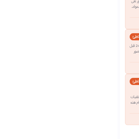
ر على
مواد،
طئ
يعود تاريخ أهرامات الجيزة، بما في ذلك الهرم الأكبر للملك خوفو، إلى الأسرة الرابعة من المملكة القديمة (حوالي 2613 إلى 2494 قبل
عصور
طئ
تقنيات
م هذه