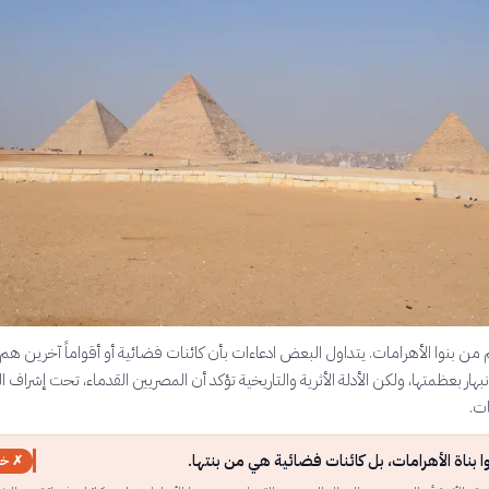
م من بنوا الأهرامات. يتداول البعض ادعاءات بأن كائنات فضائية أو أقواماً آخرين ه
بهار بعظمتها، ولكن الأدلة الأثرية والتاريخية تؤكد أن المصريين القدماء، تحت إشراف الف
ات.
ا بناة الأهرامات، بل كائنات فضائية هي من بنتها.
✗ خا