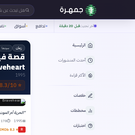
هل تبحث عن 
تدافع
أسواق
نا
آخر تحديث
قبل 20 دقيقة
الرئيسية
سينما
زمان
قصة فيل
أحدث المنشورات
veheart
الأكثر قراءة
1995
8.3/10 IMDb
⭐
خلاصات
Braveheart
مخططات
“
الحرية أم الموت
1995
178 دقيقة
⏱
📅
اختبارات
IMDb
8.3
⭐
R