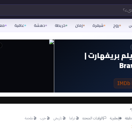
شيء؟
س
روح
شيفرة
زمان
خريطة
دهشة
عافية
مع
م بريفهارت |
Bra
”
إنجليزية
الولايات المتحدة
🎬
دراما
🎬
تاريخي
🎬
حرب
🎬
ملحمة
🏳
🌐