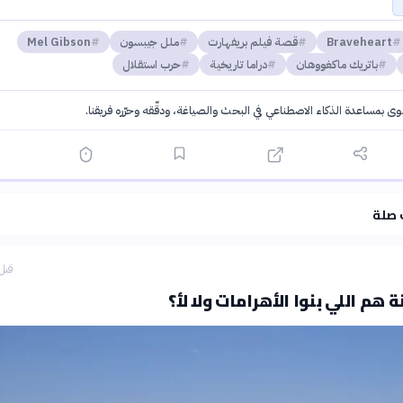
Braveheart
قصة فيلم بريفهارت
ملل جيبسون
Mel Gibson
باتريك ماكغووهان
دراما تاريخية
حرب استقلال
توى بمساعدة الذكاء الاصطناعي في البحث والصياغة، ودقّقه وحرّره فريقنا.
·
سياسة الذكاء الاصطناعي
 صلة
قبل 20 دق
 هم اللي بنوا الأهرامات ولا لأ؟