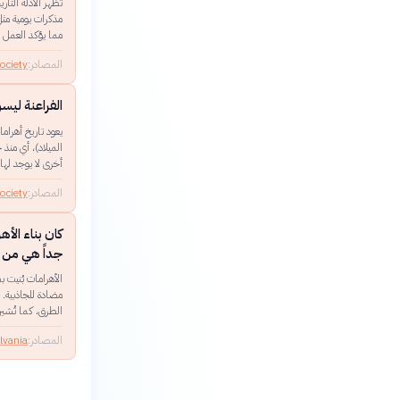
تُظهر الأدلة التا
مذكرات يومية مثل
مما يؤكد العمل 
المصادر:
ociety
الفراعنة ليسو
أخرى لا يوجد لها 
المصادر:
ociety
كان بناء الأ
جداً هي من 
الأهرامات بُنيت 
مضادة للجاذبية. 
الطرق، كما تُشير
المصادر:
lvania