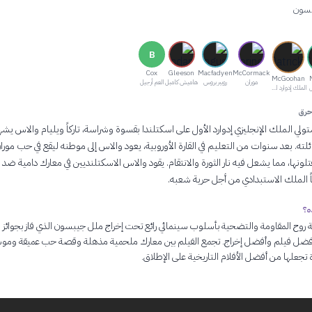
بسون
B
Cox
Gleeson
Macfadyen
McCormack
McGoohan
موران
روبير بروس
هاميش كامبل
العم أرجيل
ل
الملك إدوارد الأول
حرق
ام 1280، يستولي الملك الإنجليزي إدوارد الأول على اسكتلندا بقسوة وشراسة، تاركاً ويليام والاس يش
ئلته. بعد سنوات من التعليم في القارة الأوروبية، يعود والاس إلى موطنه ليقع في حب مورا
قتلونها، مما يشعل فيه نار الثورة والانتقام. يقود والاس الاسكتلنديين في معارك دامية ضد ا
ّاً الملك الاستبدادي من أجل حرية شعبه.
ه؟
 روح المقاومة والتضحية بأسلوب سينمائي رائع تحت إخراج ملل جيبسون الذي فاز بجوائز
أفضل فيلم وأفضل إخراج. تجمع الفيلم بين معارك ملحمية مذهلة وقصة حب عميقة ومو
تجعلها من أفضل الأفلام التاريخية على الإطلاق.