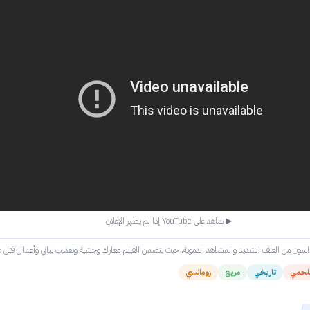
▶ شاهد على YouTube إذا لم يظهر الإعلان
سون من العنف الشديد والمشاهد الدموية، حيث يتضمن الفيلم معارك وحشية وتعذيب بياني وأعمال قتل 
لحمي
تاريخي
مريع
رومانسي