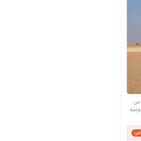
م من
راعنة،
طئ