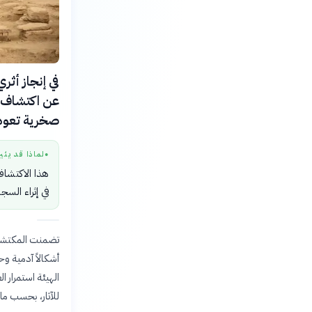
صخرية تعود 
لماذا قد يثي
●
هذا الاكتشاف
في إثراء الس
تضمنت المكتشفا
أشكالاً آدمية و
الهيئة استمرار 
للآثار، بحسب ما ذكرته قناة LBCI اللبنانية، مم