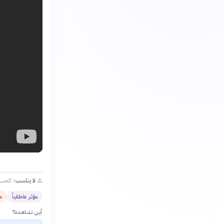
⚠️
لا يناسب:
الحسا
مؤثر عاطفياً
م
أين تشاهده؟