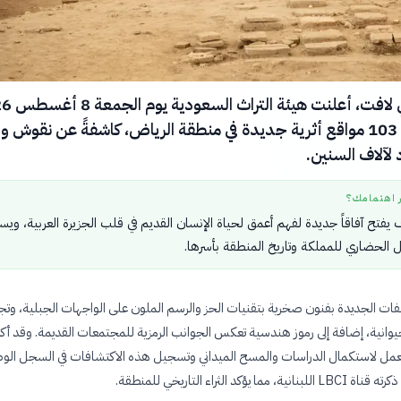
في إنجاز أثري لافت، أ
عن اكتشاف 103 مواقع أثرية جديدة في منطقة الرياض، كاشفةً عن نقوش 
لآلاف السنين.
ر اهتمامك؟
 يفتح آفاقاً جديدة لفهم أعمق لحياة الإنسان القديم في قلب الجزيرة العربية، وي
جل الحضاري للمملكة وتاريخ المنطقة بأسرها.
ت الجديدة بفنون صخرية بتقنيات الحز والرسم الملون على الواجهات الجبلية، وت
حيوانية، إضافة إلى رموز هندسية تعكس الجوانب الرمزية للمجتمعات القديمة. وقد أ
العمل لاستكمال الدراسات والمسح الميداني وتسجيل هذه الاكتشافات في السجل الو
ا يؤكد الثراء التاريخي للمنطقة.