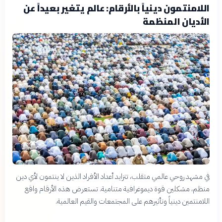
اللامنتمون دينياً بالأرقام: عالم يتغير بعيداً عن
الأديان المنظمة
في مشهد روحي عالمي متقلب، تتزايد أعداد الأفراد الذين لا ينتمون لأي دين
منظم، مشكلين قوة ديموغرافية متنامية. تستعرض هذه الأرقام واقع
اللامنتمين دينياً وتأثيرهم على المجتمعات والقيم العالمية.