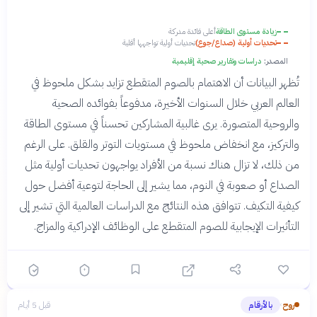
زيادة مستوى الطاقة
أعلى فائدة مدركة
تحديات أولية (صداع/جوع)
تحديات أولية تواجهها أقلية
المصدر:
دراسات وتقارير صحية إقليمية
تُظهر البيانات أن الاهتمام بالصوم المتقطع تزايد بشكل ملحوظ في
العالم العربي خلال السنوات الأخيرة، مدفوعاً بفوائده الصحية
والروحية المتصورة. يرى غالبية المشاركين تحسناً في مستوى الطاقة
والتركيز، مع انخفاض ملحوظ في مستويات التوتر والقلق. على الرغم
من ذلك، لا تزال هناك نسبة من الأفراد يواجهون تحديات أولية مثل
الصداع أو صعوبة في النوم، مما يشير إلى الحاجة لتوعية أفضل حول
كيفية التكيف. تتوافق هذه النتائج مع الدراسات العالمية التي تشير إلى
التأثيرات الإيجابية للصوم المتقطع على الوظائف الإدراكية والمزاج.
روح
بالأرقام
قبل 5 أيام
›