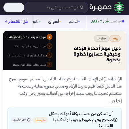
هل تبحث عن شيء؟
تدافع
أسواق
ناس
روح
كل الأقسام
شيفر
آخر تحديث
قبل 7 دقائق
افهم تعريف الزكاة وحكمها الشرعي
قبل 3 أشهر
1
خطوات
روح
تعرف على شروط وجوب الزكاة
دليل فهم أحكام الزكاة
2
وكيفية حسابها خطوة
حدد أنواع الأموال التي تجب فيها الزكاة
3
بخطوة
احسب نصاب المال الذي تملكه
4
الزكاة أحد أركان الإسلام الخمسة وفريضة مالية على المسلم الموسر. يشرح
هذا الدليل كيفية فهم شروط الزكاة وحسابها بصورة عملية وصحيحة.
ستتعلم تحديد ما يجب عليك إخراجه من أموالك ومتى يحل وقت
إخراجها.
أن تتمكن من حساب زكاة أموالك بشكل
🎯
صحيح وفهم شروط وجوبها وأحكامها
متوسط
⏱
45 دقيقة
الأساسية