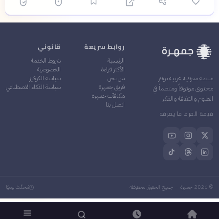
روابط سريعة
قانوني
الرئيسية
شروط الخدمة
الأكثر قراءة
الخصوصية
من نحن
سياسة الكوكيز
منصة معرفية عربية توفر
فريق جمهرة
سياسة الذكاء الاصطناعي
محتوى موثوقاً ومنظماً في
مكافآت جمهرة
العلوم والثقافة والفكر
اتصل بنا
قيمة المرء ما يعرفه
©
2026
جمهرة — جميع الحقوق محفوظة
مُحدَّث يوميًا