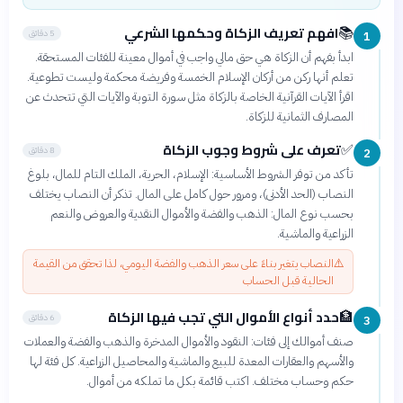
افهم تعريف الزكاة وحكمها الشرعي
📚
5 دقائق
1
ابدأ بفهم أن الزكاة هي حق مالي واجب في أموال معينة للفئات المستحقة.
تعلم أنها ركن من أركان الإسلام الخمسة وفريضة محكمة وليست تطوعية.
اقرأ الآيات القرآنية الخاصة بالزكاة مثل سورة التوبة والآيات التي تتحدث عن
المصارف الثمانية للزكاة.
تعرف على شروط وجوب الزكاة
✅
8 دقائق
2
تأكد من توفر الشروط الأساسية: الإسلام، الحرية، الملك التام للمال، بلوغ
النصاب (الحد الأدنى)، ومرور حول كامل على المال. تذكر أن النصاب يختلف
بحسب نوع المال: الذهب والفضة والأموال النقدية والعروض والنعم
الزراعية والماشية.
⚠️
النصاب يتغير بناءً على سعر الذهب والفضة اليومي، لذا تحقق من القيمة
الحالية قبل الحساب
حدد أنواع الأموال التي تجب فيها الزكاة
🏦
6 دقائق
3
صنف أموالك إلى فئات: النقود والأموال المدخرة والذهب والفضة والعملات
والأسهم والعقارات المعدة للبيع والماشية والمحاصيل الزراعية. كل فئة لها
حكم وحساب مختلف. اكتب قائمة بكل ما تملكه من أموال.