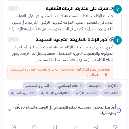
تعرف على مصارف الزكاة الثمانية
🤝
6 دقائق
7
لا تخرج الزكاة إلا للفئات المستحقة الثمانية المذكورة في القرآن: الفقراء،
المساكين، العاملون عليها، المؤلفة قلوبهم، الرقيق، الغارمون، في سبيل
الله، وابن السبيل. تأكد من أن المستحق يستحق فعلاً قبل إعطاؤه الزكاة.
أخرج الزكاة بالطريقة الشرعية الصحيحة
💰
6 دقائق
8
أخرج المبلغ المحسوب بنية الزكاة وسلمه للمستحق مباشرة أو للجهات
الموثوقة والجمعيات الخيرية المعتمدة. احتفظ بسجل لما أخرجته. يجوز
إخراج الزكاة عيناً (بسلع) أو نقداً حسب حاجة المستحق.
⚠️
تجنب إعطاء الزكاة لغير المستحقين شرعاً أو للقريب الغني، ولا تستهدف
السمعة والرياء
الزكاة
الإسلام
الفقه الإسلامي
المال والاستثمار
العبادات
حساب الزكاة
الفرائض الإسلامية
الموارد المالية
أُعدّ هذا المحتوى بمساعدة الذكاء الاصطناعي في البحث والصياغة، ودقّقه
وحرّره فريقنا.