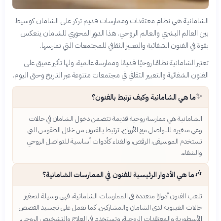
الشامانية هي نظام معتقدات وممارسات قديم تركز على الشامان كوسيط
بين العالم البشري والعالم الروحي. هذا الدور المحوري للشامان ينعكس
بقوة في الفنون الشفائية والتعبير الثقافي للمجتمعات التي تمارسها.
تعتبر الشامانية نظامًا روحيًا قديمًا وممارسة عالمية، ولها تأثير عميق على
الفنون الشفائية والتعبير الثقافي في مجتمعات متنوعة عبر التاريخ وحتى اليوم.
✨
ما هي الشامانية وكيف ترتبط بالفنون؟
الشامانية هي ممارسة روحية قديمة تتضمن دخول الشامان في حالات
وعي متغيرة للتواصل مع الأرواح. ترتبط بالفنون من خلال الطقوس التي
تستخدم الموسيقى، الرقص، والغناء كأدوات أساسية للتواصل الروحي
والشفاء.
🎶
ما هي الأدوار الرئيسية للفنون في الممارسات الشامانية؟
تلعب الفنون أدوارًا متعددة في الممارسات الشامانية، فهي وسيلة لتحفيز
حالات الغيبوبة لدى الشامان والمشاركين. كما تعمل على تجسيد القصص
الأسطورية والمعتقدات الروحية، وتستخدم في العلاج والتشخيص الروحي.