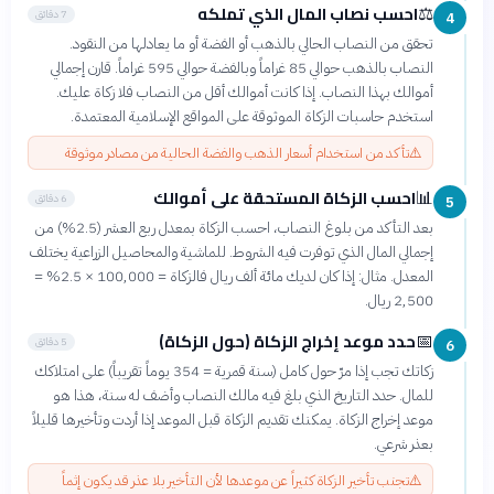
احسب نصاب المال الذي تملكه
⚖️
7 دقائق
4
تحقق من النصاب الحالي بالذهب أو الفضة أو ما يعادلها من النقود.
النصاب بالذهب حوالي 85 غراماً وبالفضة حوالي 595 غراماً. قارن إجمالي
أموالك بهذا النصاب. إذا كانت أموالك أقل من النصاب فلا زكاة عليك.
استخدم حاسبات الزكاة الموثوقة على المواقع الإسلامية المعتمدة.
⚠️
تأكد من استخدام أسعار الذهب والفضة الحالية من مصادر موثوقة
احسب الزكاة المستحقة على أموالك
📊
6 دقائق
5
بعد التأكد من بلوغ النصاب، احسب الزكاة بمعدل ربع العشر (2.5%) من
إجمالي المال الذي توفرت فيه الشروط. للماشية والمحاصيل الزراعية يختلف
المعدل. مثال: إذا كان لديك مائة ألف ريال فالزكاة = 100,000 × 2.5% =
2,500 ريال.
حدد موعد إخراج الزكاة (حول الزكاة)
📅
5 دقائق
6
زكاتك تجب إذا مرّ حول كامل (سنة قمرية = 354 يوماً تقريباً) على امتلاكك
للمال. حدد التاريخ الذي بلغ فيه مالك النصاب وأضف له سنة، هذا هو
موعد إخراج الزكاة. يمكنك تقديم الزكاة قبل الموعد إذا أردت وتأخيرها قليلاً
بعذر شرعي.
⚠️
تجنب تأخير الزكاة كثيراً عن موعدها لأن التأخير بلا عذر قد يكون إثماً