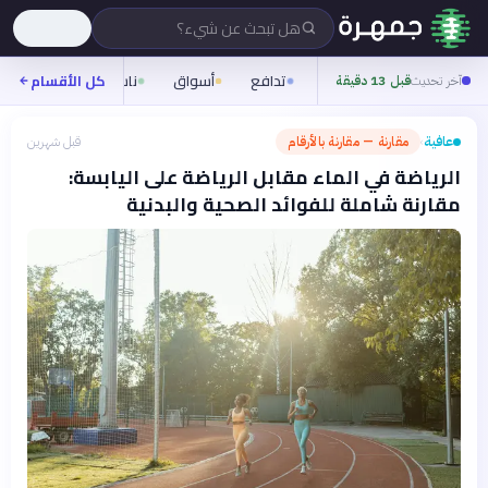
هل تبحث عن شيء؟
تدافع
أسواق
ناس
روح
كل الأقسام
شيف
آخر تحديث
قبل 13 دقيقة
عافية
مقارنة — مقارنة بالأرقام
قبل شهرين
›
الرياضة في الماء مقابل الرياضة على اليابسة:
مقارنة شاملة للفوائد الصحية والبدنية