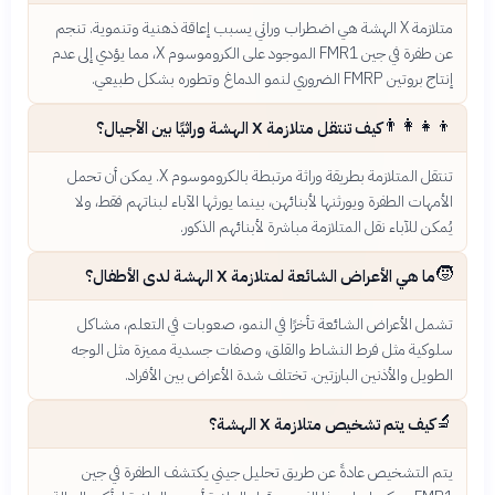
متلازمة X الهشة هي اضطراب وراثي يسبب إعاقة ذهنية وتنموية. تنجم
عن طفرة في جين FMR1 الموجود على الكروموسوم X، مما يؤدي إلى عدم
إنتاج بروتين FMRP الضروري لنمو الدماغ وتطوره بشكل طبيعي.
👨‍👩‍👧‍👦
كيف تنتقل متلازمة X الهشة وراثيًا بين الأجيال؟
تنتقل المتلازمة بطريقة وراثة مرتبطة بالكروموسوم X. يمكن أن تحمل
الأمهات الطفرة ويورثنها لأبنائهن، بينما يورثها الآباء لبناتهم فقط، ولا
يُمكن للآباء نقل المتلازمة مباشرة لأبنائهم الذكور.
🧒
ما هي الأعراض الشائعة لمتلازمة X الهشة لدى الأطفال؟
تشمل الأعراض الشائعة تأخرًا في النمو، صعوبات في التعلم، مشاكل
سلوكية مثل فرط النشاط والقلق، وصفات جسدية مميزة مثل الوجه
الطويل والأذنين البارزتين. تختلف شدة الأعراض بين الأفراد.
🔬
كيف يتم تشخيص متلازمة X الهشة؟
يتم التشخيص عادةً عن طريق تحليل جيني يكتشف الطفرة في جين