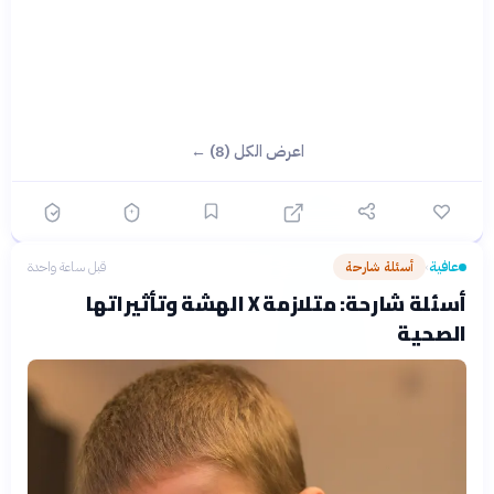
اعرض الكل (8) ←
عافية
أسئلة شارحة
قبل ساعة واحدة
›
أسئلة شارحة: متلازمة X الهشة وتأثيراتها
الصحية