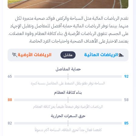
تقدم الرياضات المائية مثل السباحة والركض فوائد صحية متميزة لكل
منهما. بينما توفر الرياضات المائية حماية أفضل للمفاصل وتقليل الإجهاد
على الجسم، تتفوق الرياضات الأرضية في بناء كثافة العظام وقوة العضلات.
يعتمد الاختيار على الأهداف الصحية واحتياجات الفرد الخاصة.
🏃
🏊
الرياضات المائية
الرياضات الأرضية
مقابل
حماية المفاصل
65
92
السباحة توفر طفو يقلل الضغط على المفاصل بنسبة كبيرة
بناء كثافة العظام
88
58
الرياضات الأرضية توفر ضغطاً طبيعياً يعزز كثافة العظام
حرق السعرات الحرارية
82
85
كلاهما فعال جداً لحرق الطاقة، السباحة أكثر شمولاً