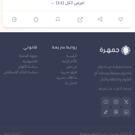
اعرض الكل (11) ←
روابط سريعة
قانوني
الرئيسية
شروط الخدمة
الأكثر قراءة
الخصوصية
من نحن
سياسة الكوكيز
منصة معرفية عربية توفر
فريق جمهرة
سياسة الذكاء الاصطناعي
محتوى موثوقاً ومنظماً في
مكافآت جمهرة
العلوم والثقافة والفكر
اتصل بنا
قيمة المرء ما يعرفه
©
2026
جمهرة — جميع الحقوق محفوظة
مُحدَّث يوميًا