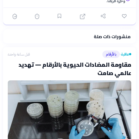
وحرّره فريقنا.
منشورات ذات صلة
فلسفتنا المعرفية
·
سياسة الذكاء الاصطناعي
عافية
بالأرقام
قبل ساعة واحدة
›
مقاومة المضادات الحيوية بالأرقام — تهديد
عالمي صامت