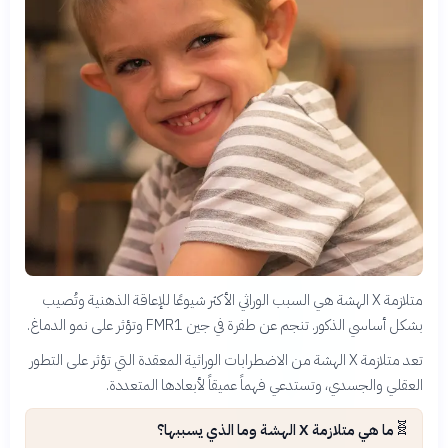
متلازمة X الهشة هي السبب الوراثي الأكثر شيوعًا للإعاقة الذهنية وتُصيب
بشكل أساسي الذكور. تنجم عن طفرة في جين FMR1 وتؤثر على نمو الدماغ.
تعد متلازمة X الهشة من الاضطرابات الوراثية المعقدة التي تؤثر على التطور
العقلي والجسدي، وتستدعي فهماً عميقاً لأبعادها المتعددة.
🧬
ما هي متلازمة X الهشة وما الذي يسببها؟