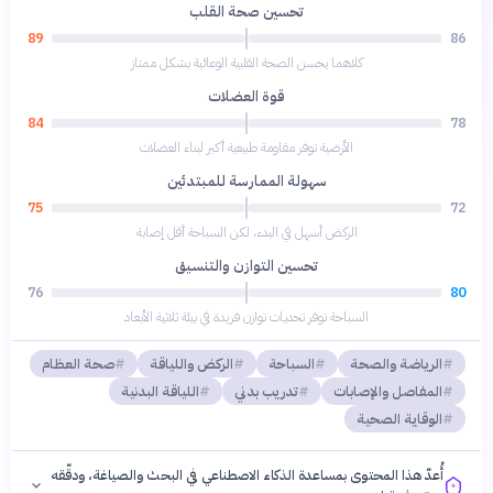
تحسين صحة القلب
89
86
كلاهما يحسن الصحة القلبية الوعائية بشكل ممتاز
قوة العضلات
84
78
الأرضية توفر مقاومة طبيعية أكبر لبناء العضلات
سهولة الممارسة للمبتدئين
75
72
الركض أسهل في البدء، لكن السباحة أقل إصابة
تحسين التوازن والتنسيق
76
80
السباحة توفر تحديات توازن فريدة في بيئة ثلاثية الأبعاد
الرياضة والصحة
السباحة
الركض واللياقة
صحة العظام
المفاصل والإصابات
تدريب بدني
اللياقة البدنية
الوقاية الصحية
أُعدّ هذا المحتوى بمساعدة الذكاء الاصطناعي في البحث والصياغة، ودقّقه