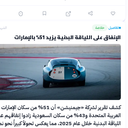
يل
خلاصة
الشهر الماضي
›
اق على اللياقة البدنية يزيد 51% بالإمارات
كشف تقرير لشركة «جيمنيشن» أن 51% من سكان الإمارات
العربية المتحدة و43% من سكان السعودية زادوا إنفاقهم على
اللياقة البدنية خلال عام 2025، مما يعكس تحولاً كبيراً نحو نمط