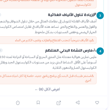
للكوليسترول
زيادة تناول الألياف الغذائية
🌾
5 دقائق
أضف الألياف القابلة للذوبان إلى نظامك الغذائي من خلال تناول الشوفان والشعير
والفول والعدس والتفاح والجزر. تساعد هذه الألياف في تقليل امتصاص الكوليسترول في
الجهاز الهضمي وخفض المستويات بشكل ملحوظ.
⚠️
زد الألياف تدريجياً لتجنب الانتفاخ والغازات، واشرب الكثير من الماء
مارس النشاط البدني المنتظم
🚴
10 دقائق
مارس تمارين هوائية معتدلة مثل المشي السريع أو السباحة أو الدراجة لمدة 150 دقيقة
أسبوعياً على الأقل. النشاط البدني يزيد من مستويات الكوليسترول الجيد ويقلل من
الكوليسترول الضار والدهون الثلاثية.
⚠️
استشر طبيبك قبل البدء بأي برنامج رياضي جديد، خاصة إذا كان لديك مشاكل صحية
أخرى
اعرض الكل (8) ←