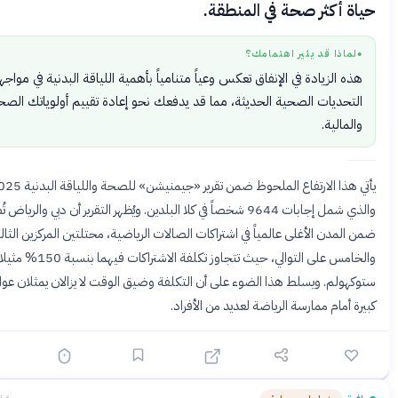
 أكثر صحة في المنطقة.
اذا قد يثير اهتمامك؟
 الزيادة في الإنفاق تعكس وعياً متنامياً بأهمية اللياقة البدنية في مواجهة
حديات الصحية الحديثة، مما قد يدفعك نحو إعادة تقييم أولوياتك الصحية
مالية.
يأتي هذا الارتفاع الملحوظ ضمن تقرير «جيمنيشن» للصحة واللياقة البدنية 2025،
والذي شمل إجابات 9644 شخصاً في كلا البلدين. ويُظهر التقرير أن دبي والرياض تُصنّفان
مدن الأغلى عالمياً في اشتراكات الصالات الرياضية، محتلتين المركزين الثالث
والخامس على التوالي، حيث تتجاوز تكلفة الاشتراكات فيهما بنسبة 150% مثيلاتها في
ولم. ويسلط هذا الضوء على أن التكلفة وضيق الوقت لا يزالان يمثلان عوائق
أمام ممارسة الرياضة لعديد من الأفراد.