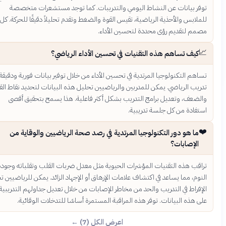
ر بيانات عن النشاط اليومي والتدريبات. كما توجد مستشعرات متخصصة
لابس والأحذية الرياضية، تقيس القوة والضغط وتقدم تحليلاً دقيقًا للحركة. كل نوع
م لتقديم رؤى محددة لتحسين الأداء.
كيف تساهم هذه التقنيات في تحسين الأداء الرياضي؟
هم التكنولوجيا المرتدية في تحسين الأداء من خلال توفير بيانات فورية ودقيقة عن
يب الرياضي. يمكن للمدربين والرياضيين تحليل هذه البيانات لتحديد نقاط القوة
ضعف، وتعديل برامج التدريب بشكل أكثر فاعلية. هذا يسمح بتحقيق أقصى
فادة من كل جلسة تدريبية.
ما هو دور التكنولوجيا المرتدية في رصد صحة الرياضيين والوقاية من
الإصابات؟
قب هذه التقنيات المؤشرات الحيوية مثل معدل ضربات القلب وتقلباته وجودة
وم، مما يساعد في اكتشاف علامات الإرهاق أو الإجهاد الزائد. يمكن للرياضيين تجنب
فراط في التدريب والحد من مخاطر الإصابات من خلال تعديل جداولهم التدريبية بناءً
 هذه البيانات. توفر هذه المراقبة المستمرة أساسًا للتدخلات الوقائية.
اعرض الكل (7) ←