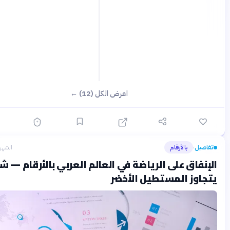
اعرض الكل (12) ←
يل
بالأرقام
الشهر الماضي
›
فاق على الرياضة في العالم العربي بالأرقام — شغف
اوز المستطيل الأخضر