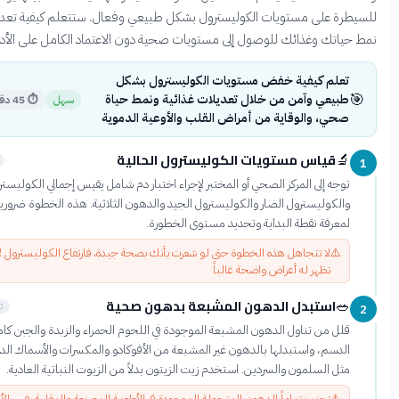
رة على مستويات الكوليسترول بشكل طبيعي وفعال. ستتعلم كيفية تعديل
ياتك وغذائك للوصول إلى مستويات صحية دون الاعتماد الكامل على الأدوية.
تعلم كيفية خفض مستويات الكوليسترول بشكل
طبيعي وآمن من خلال تعديلات غذائية ونمط حياة
سهل
⏱
45 دقيقة
صحي، والوقاية من أمراض القلب والأوعية الدموية
قياس مستويات الكوليسترول الحالية
🔬
5 دقائق
توجه إلى المركز الصحي أو المختبر لإجراء اختبار دم شامل يقيس إجمالي الكوليسترول
والكوليسترول الضار والكوليسترول الجيد والدهون الثلاثية. هذه الخطوة ضرورية
لمعرفة نقطة البداية وتحديد مستوى الخطورة.
⚠️
لا تتجاهل هذه الخطوة حتى لو شعرت بأنك بصحة جيدة، فارتفاع الكوليسترول لا
تظهر له أعراض واضحة غالباً
استبدل الدهون المشبعة بدهون صحية
🥗
10 دقائق
قلل من تناول الدهون المشبعة الموجودة في اللحوم الحمراء والزبدة والجبن كامل
الدسم، واستبدلها بالدهون غير المشبعة من الأفوكادو والمكسرات والأسماك الدهنية
مثل السلمون والسردين. استخدم زيت الزيتون بدلاً من الزيوت النباتية العادية.
⚠️
تجنب تماماً الدهون المتحولة الموجودة في الأطعمة المصنعة والمقلية، فهي الأسوأ