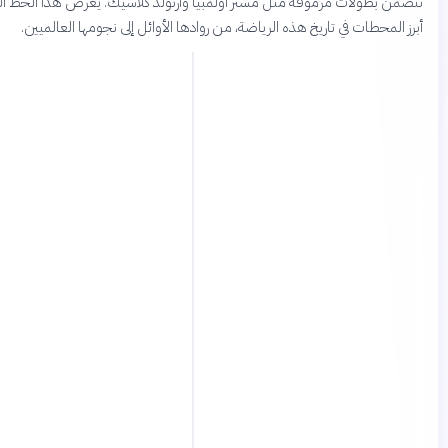
 بطولات مرموقة مثل مستر أولمبيا وأرنولد كلاسيك. يعرض هذا الخط الزمني
لمحطات في تاريخ هذه الرياضة، من روادها الأوائل إلى نجومها العالميين.