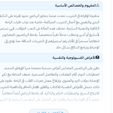
⚠️
المفهوم والخصائص الأساسية
متلازمة الإفراط في التدريب تحدث عندما يتجاوز الرياضي حدود قدرته على التكيف
البدني والنفسي مع أحمال التدريب المتراكمة، خاصة عند غياب فترات الراحة
الكافية والتغذية السليمة. تختلف هذه الحالة عن التعب المؤقت، فهي تستمر
لأسابيع أو أشهر وتتطلب تدخلاً طبياً متخصصاً. يلاحظ الرياضيون المصابون
انخفاضاً مستمراً في الأداء رغم استمرارهم في التدريبات الشاقة، مما يؤدي إلى
الإحباط وتراجع النتائج بشكل حاد.
🏥
الأعراض الفسيولوجية والنفسية
تظهر على الرياضيين المصابين أعراض جسدية متعددة منها الإرهاق الشديد،
اضطرابات النوم، آلام العضلات والمفاصل المستمرة، ضعف المناعة مع تكرر
الإصابة بنزلات البرد والعدوى، وارتفاع معدل ضربات القلب في الراحة. علاوة على
ذلك، تشمل الأعراض النفسية الاكتئاب والقلق، فقدان الحافز والدافعية للتدريب،
الانزعاج السريع، واضطرابات التركيز والذاكرة. قد يلاحظ الرياضي أيضاً انخفاضاً
ملموساً في القوة والسرعة والقدرة على التحمل على الرغم من استمراره في الجهود.