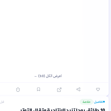
اعرض الكل (10) ←
يل
خلاصة
قبل 18 يومًا
›