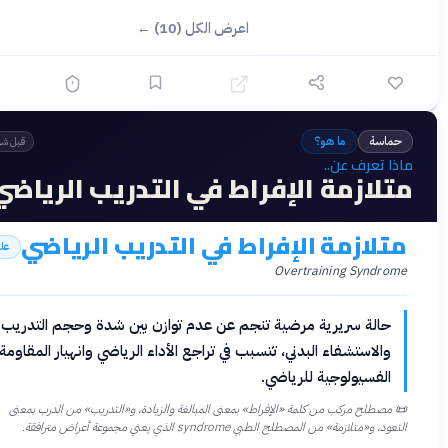
اعرض الكل (10) ←
اسة
ما هو؟
قبل شهرين
ا تعرف عن..
لازمة الإفراط في التدريب الرياضي
لازمة الإفراط في التدريب الرياضي
علوم
Overtraining Syndro
حالة سريرية مرضية تنجم عن عدم توازن بين شدة وحجم التدريب
والاستشفاء البدني، تتسبب في تراجع الأداء الرياضي وانهيار المقاومة
الفسيولوجية للرياضي.
مصطلح مركب من كلمة «الإفراط» بمعنى المبالغة والزيادة، و«التدريب» من الدرب بمعنى
، و«متلازمة» من المصطلح الطبي syndrome الذي يعني مجموعة أعراض مترافقة.