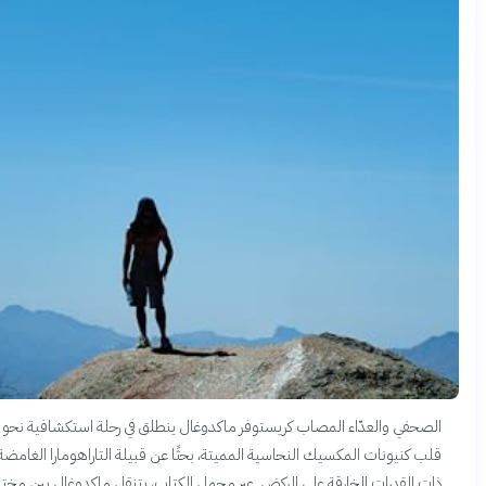
حفي والعدّاء المصاب كريستوفر ماكدوغال ينطلق في رحلة استكشافية نحو
 كنيونات المكسيك النحاسية المميتة، بحثًا عن قبيلة التاراهومارا الغامضة
 القدرات الخارقة على الركض. عبر مجمل الكتاب، يتنقل ماكدوغال بين مختبرات