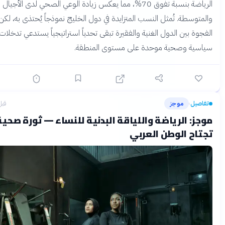
الرياضة بنسبة تفوق 70%، مما يعكس زيادة الوعي الصحي لدى الأجيال الشابة
وسطة. تُمثل النسب المتزايدة في دول الخليج نموذجاً يُحتذى به، لكن
ة بين الدول الغنية والفقيرة تبقى تحدياً استراتيجياً يستدعي تدخلات
ية وصحية موحدة على مستوى المنطقة.
يل
موجز
قبل 3 أشهر
›
: الرياضة واللياقة البدنية للنساء — ثورة صحية
ح الوطن العربي