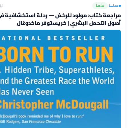
سة
خلاصة
قبل شهرين
›
جعة كتاب: مولود للركض — رحلة استكشافية في
ل التحمل البشري | كريستوفر ماكدوغال