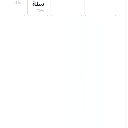
سنة
45%
70%