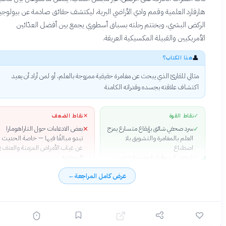
فارد العلمية وقمم وادي الأراضي البرية، ليكتشف حقائق صادمة عن بيولوجيا
كض البشري، ويختتم رحلته بسباق أسطوري يجمع بين أفضل العدّائين
مريكيين والقبيلة المكسيكية العريقة.
👤
هذا الكتاب؟
مثالي للقارئ الذي يبحث عن مغامرة حقيقية ممزوجة بالعلم، أو لمن أراد أن يعيد
اكتشاف علاقته بجسده وقدراته الكامنة
✓
نقاط القوة
✕
نقاط الضعف
سرد صحفي شائق بإيقاع متسارع يمزج
بعض الادعاءات حول التاراهومارا
✕
✓
العلم بالمغامرة والتشويق بلا
تبدو مبالغًا فيها — خاصة الحديث
اصطناع
عن غياب الأمراض المزمنة والعنف في
شخصيات حقيقية ومميزة — من
المجتمع
✓
كابالو بلانكو الغامض إلى عدّائي
الرومانتكية المفرطة في تصوير القبيلة
✕
عرض كامل المراجعة
←
الألتراماراثون — تكتسب حياة وعمقًا
قد تغفل الواقع الاجتماعي
نفسيًا فريدًا
والاقتصادي الحقيقي للشعب
بناء حجة فكرية قوية حول الفرضية
المكسيكي
✓
التطورية (Endurance Running
Hypothesis) بأسلوب سهل
الوصول دون تضحية بالصرامة