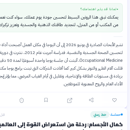
اذا قد يثير اهتمامك؟
نك تبني هذا الروتين البسيط لتحسين جودة يوم عملك، سواء كنت تعمل
المكتب أو من المنزل، لتجديد طاقتك الذهنية والجسدية وتعزيز تركيزك.
تشير الأبحاث الصادرة في يونيو 2026 إلى أن اليوجا في مكان العمل أصبحت أداة فعالة
لتحسين الصحة الجسدية والنفسية. فدراسة أجريت عام 2012، نشرت في دورية
Occupational Medicine، أثبتت أن جلسة يوجا واحدة أسبوعيًا لمدة 50 دقيقة
لام الظهر والتوتر بشكل كبير. كما أفادت الشركات التي تبنت برامج يوجا مكتبية
 في مستويات الطاقة والإنتاجية، وتقليل في أيام الغياب المرضي، مما يؤثر إيجابًا على
 العام والروح المعنوية للموظفين.
سة
خط زمني
قبل 21 يومًا
›
 الأجسام: رحلة من استعراض القوة إلى العالمية