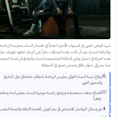
وطن العربي في السنوات الأخيرة انفجاراً في اهتمام النساء بممارسة الرياضة
اقة البدنية، بعد أن كانت هذه المجالات حكراً على الرجال لعقود طويلة. تنعكس
لحركة في انتشار نوادي اللياقة المتخصصة للنساء والبرامج الرياضية المخصصة،
شير إلى تحول ثقافي وصحي عميق في المنطقة.
ارتفاع نسبة النساء اللواتي يمارسن الرياضة بانتظام، خاصة في دول الخليج
والمشرق العربي
🏋
افتتاح صالات متخصصة وبرامج رياضية موجهة للنساء بمعايير آمنة وملائمة
ثقافياً
دور وسائل التواصل الاجتماعي في نشر الوعي بأهمية اللياقة والصحة النفسية