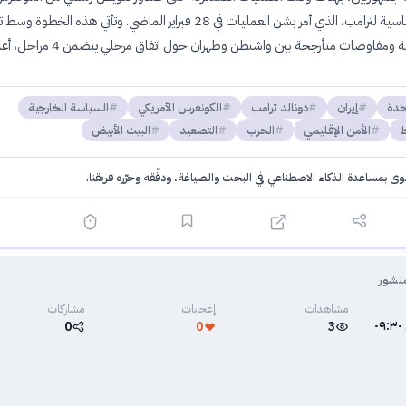
هذا انتكاسة سياسية لترامب، الذي أمر بشن العمليات في 28 فبراير الماضي. وتأتي هذه الخط
التوترات الإقليمية ومفاوضات متأرجحة بين واشنطن وطهران حول اتفاق م
حدة
إيران
دونالد ترامب
الكونغرس الأمريكي
السياسة الخارجية
ط
الأمن الإقليمي
الحرب
التصعيد
البيت الأبيض
توى بمساعدة الذكاء الاصطناعي في البحث والصياغة، ودقّقه وحرّره فريقنا.
·
سياسة الذكاء الاصطناعي
نشور
مشاهدات
إعجابات
مشاركات
٤ يونيو ٢٠٢٦ في ٠٩:٣٠
0
0
3