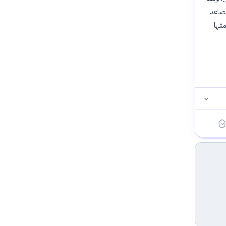
وة وسط تصاعد
رحلي يتضمن 4 مراحل، أعمقها