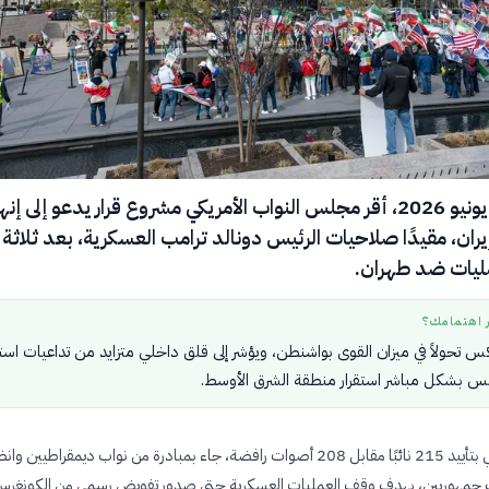
في الرابع من يونيو 2026، أقر مجلس النواب الأمريكي مشروع قرار يدعو إلى إنه
ران، مقيدًا صلاحيات الرئيس دونالد ترامب العسكرية، بعد ثلاثة
ليات ضد طهران.
ر اهتمامك؟
عكس تحولاً في ميزان القوى بواشنطن، ويؤشر إلى قلق داخلي متزايد من تداعيات استم
مس بشكل مباشر استقرار منطقة الشرق الأوسط.
القرار، الذي حظي بتأييد 215 نائبًا مقابل 208 أصوات رافضة، جاء بمبادرة من نواب ديمقراطيين و
اب جمهوريين، بهدف وقف العمليات العسكرية حتى صدور تفويض رسمي من الكونغرس.