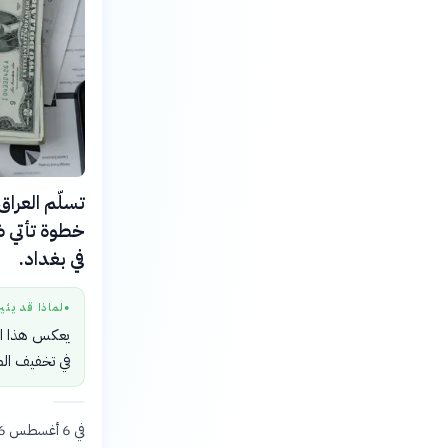
خطوة تأتي ض
في بغداد.
لماذا قد يثي
●
يعكس هذا ال
في تخفيف الض