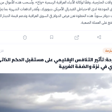
لات الخارجية، وفقًا لوكالة الأنباء العراقية الرسمية «واع». وتُسحب هذه الأموال من
 المودعة لدى الاحتياطي الفيدرالي الأمريكي بنيويورك، وتُقدر الدفعات الشهرية بما يتر
 مليارات دولار سنوياً. هذه الخطوة تعزز عرض الدولار في السوق العراقية وتدعم قيمة الدينار الع
ع على العملة الصعبة.
ارحة
قبل 16 سا
ة: تأثير التنافس الإقليمي على مستقبل الحكم الذات
 في غزة والضفة الغربية