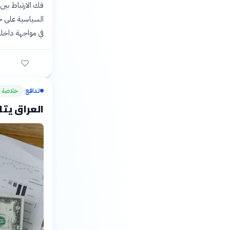
فك الارتباط بي
السياسية على خ
في مواجهة داخلي
تدافع
خلاصة
›
العراق يتلقى 500 مليون دولار دع