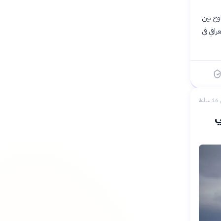
اوح بين
راقي في
عة
ي