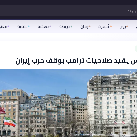
شيء؟
روح
شيفرة
زمان
خريطة
دهشة
عافية
معن
ق
 يقيد صلاحيات ترامب بوقف حرب إيران