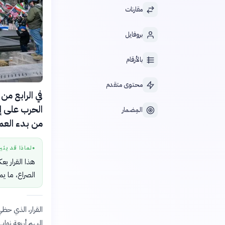
مقارنات
بروفايل
بالأرقام
محتوى متقدم
الحرب على إي
المِضمار
من بدء العم
لماذا قد يثي
●
هذا القرار ي
الصراع، ما ي
إليهم أربعة نو