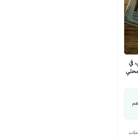
يكي، في
لمحلي
هم
عاملات