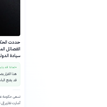
الفصائل المس
سيادة الدولة
لماذا قد يثي
●
هذا القرار يض
قد يفتح الباب
تسعى حكومة علي ا
أشارت تقارير إل