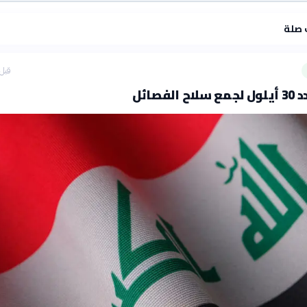
 صلة
قبل 9 ساع
لفصائل