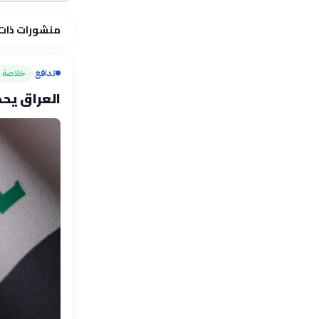
منشورات ذات
تدافع
خلاصة
›
العراق يحدد 30 أيلول لجمع سلاح ا