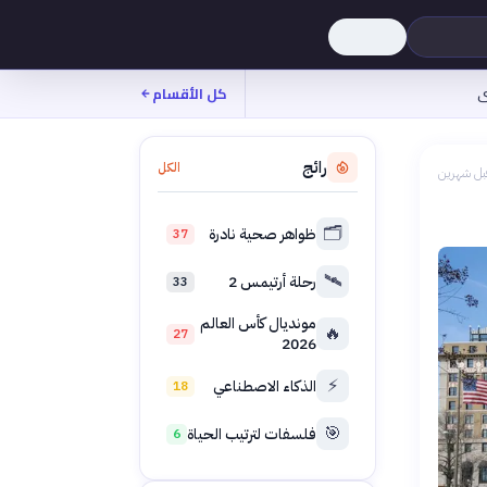
ى
كل الأقسام
رائج
الكل
بل شهرين
🗂️
ظواهر صحية نادرة
37
🛰️
رحلة أرتيمس 2
33
مونديال كأس العالم
🔥
27
2026
⚡
الذكاء الاصطناعي
18
🎯
فلسفات لترتيب الحياة
6