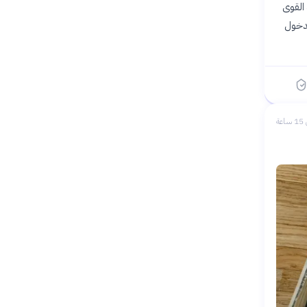
القوى
لدخول
عة