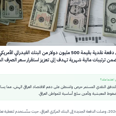
تسلّم العراق دفعة نقدية بقيمة 500 مليون دولار من البنك الفيدرالي الأمر
من ترتيبات مالية شهرية تهدف إلى تعزيز استقرار سعر الصرف ا
ر اهتمامك؟
تدفق النقدي المستمر حرص واشنطن على دعم الاقتصاد العراقي الهش، مما يسا
غوط المعيشية وتأمين سلع أساسية للمواطن العراقي.
في 6 أغسطس 2026، وصلت الدفعة الجديدة إلى البنك المركزي العراقي، حيث ستُستخدم لتغطية ت