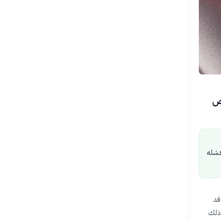
رض
 فشله
قد
 ذلك