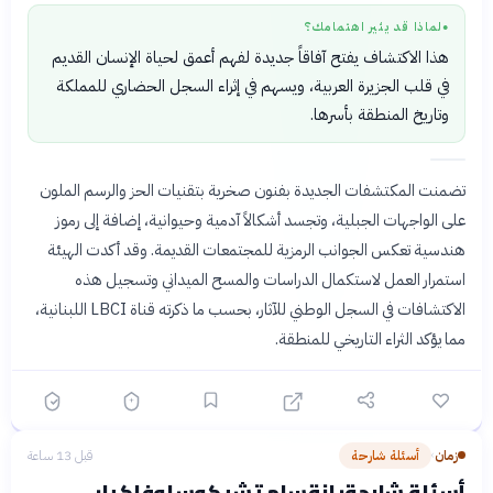
لماذا قد يثير اهتمامك؟
●
هذا الاكتشاف يفتح آفاقاً جديدة لفهم أعمق لحياة الإنسان القديم
في قلب الجزيرة العربية، ويسهم في إثراء السجل الحضاري للمملكة
وتاريخ المنطقة بأسرها.
تضمنت المكتشفات الجديدة بفنون صخرية بتقنيات الحز والرسم الملون
على الواجهات الجبلية، وتجسد أشكالاً آدمية وحيوانية، إضافة إلى رموز
هندسية تعكس الجوانب الرمزية للمجتمعات القديمة. وقد أكدت الهيئة
استمرار العمل لاستكمال الدراسات والمسح الميداني وتسجيل هذه
الاكتشافات في السجل الوطني للآثار، بحسب ما ذكرته قناة LBCI اللبنانية،
مما يؤكد الثراء التاريخي للمنطقة.
زمان
أسئلة شارحة
قبل 13 ساعة
›
أسئلة شارحة: انقسام تشيكوسلوفاكيا: