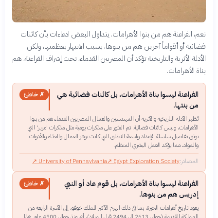
نعم، الفراعنة هم من بنوا الأهرامات. يتداول البعض ادعاءات بأن كائنات
فضائية أو أقواماً آخرين هم من بنوها، بسبب الانبهار بعظمتها، ولكن
الأدلة الأثرية والتاريخية تؤكد أن المصريين القدماء، تحت إشراف الفراعنة، هم
بناة الأهرامات.
الفراعنة ليسوا بناة الأهرامات، بل كائنات فضائية هي
✗ خاطئ
من بنتها.
تُظهر الأدلة التاريخية والأثرية أن المهندسين والعمال المصريين القدماء هم من بنوا
الأهرامات، وليس كائنات فضائية. تم العثور على مذكرات يومية مثل مذكرات 'مرير' التي
توثق تفاصيل سلسلة الإمداد واسعة النطاق التي كانت توفر العمال والغذاء والأدوات
والمواد، مما يؤكد العمل البشري المنظم.
المصادر:
Egypt Exploration Society
↗
University of Pennsylvania
↗
الفراعنة ليسوا بناة الأهرامات، بل قوم عاد أو النبي
✗ خاطئ
إدريس هم من بنوها.
يعود تاريخ أهرامات الجيزة، بما في ذلك الهرم الأكبر للملك خوفو، إلى الأسرة الرابعة من
المملكة القديمة (حوالي 2613 إلى 2494 قبل الميلاد)، أي منذ حوالي 4500 عام. هذا