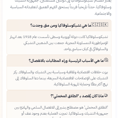
يعتبر انقسام تشيكوسلوفاكيا إلى دولتين مستقلتين، جمهورية التشيك
وسلوفاكيا، حدثاً تاريخياً فريداً يستحق الفهم العميق لتعقيداته السياسية
والاجتماعية.
🇨🇿🇸🇰
ما هي تشيكوسلوفاكيا ومن متى وجدت؟
تشيكوسلوفاكيا كانت دولة أوروبية وسطى تأسست عام 1918 بعد انهيار
الإمبراطورية النمساوية المجرية. جمعت بين الشعبين التشيكي
والسلوفاكي في كيان سياسي واحد.
🤔
ما هي الأسباب الرئيسية وراء المطالبات بالانفصال؟
برزت خلافات اقتصادية وثقافية وسياسية بين التشيك والسلوفاك. ركز
التشيك على الإصلاحات الاقتصادية السريعة، بينما دعا السلوفاك إلى
نهج أكثر بطئًا وحماية للهوية السلوفاكية.
🤝
ماذا كان يُقصد بـ 'الطلاق المخملي'؟
'الطلاق المخملي' هو مصطلح يشير إلى الانفصال السلمي والهادئ بين
جمهورية التشيك وسلوفاكيا. تميزت العملية بعدم وجود عنف أو