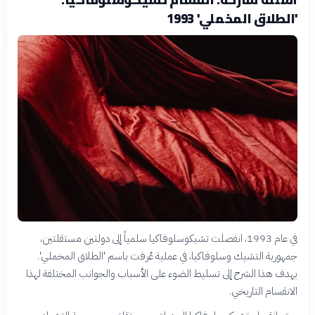
'الطلاق المخملي' 1993
في عام 1993، انفصلت تشيكوسلوفاكيا سلمياً إلى دولتين مستقلتين،
جمهورية التشيك وسلوفاكيا، في عملية عُرفت باسم 'الطلاق المخملي'.
يهدف هذا الشرح إلى تسليط الضوء على الأسباب والجوانب المختلفة لهذا
الانقسام التاريخي.