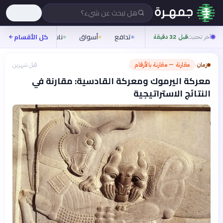
هل تبحث عن شيء؟
تدافع
أسواق
ناس
روح
كل الأقسام
شيف
آخر تحديث
قبل 32 دقيقة
زمان
مقارنة — مقارنة بالأرقام
قبل شهرين
›
معركة اليرموك ومعركة القادسية: مقارنة في
النتائج الاستراتيجية