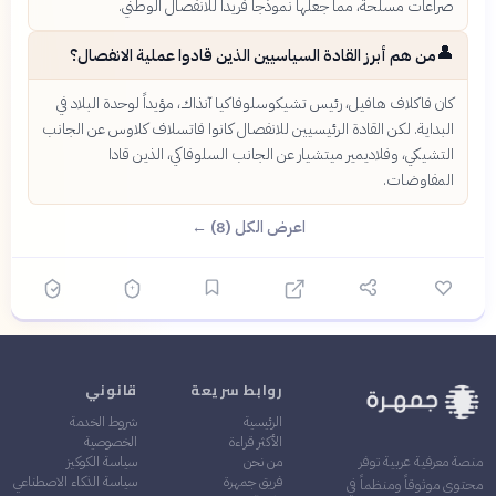
صراعات مسلحة، مما جعلها نموذجاً فريداً للانفصال الوطني.
👤
من هم أبرز القادة السياسيين الذين قادوا عملية الانفصال؟
كان فاكلاف هافيل، رئيس تشيكوسلوفاكيا آنذاك، مؤيداً لوحدة البلاد في
البداية. لكن القادة الرئيسيين للانفصال كانوا فاتسلاف كلاوس عن الجانب
التشيكي، وفلاديمير ميتشيار عن الجانب السلوفاكي، الذين قادا
المفاوضات.
اعرض الكل (8) ←
روابط سريعة
قانوني
الرئيسية
شروط الخدمة
الأكثر قراءة
الخصوصية
من نحن
سياسة الكوكيز
منصة معرفية عربية توفر
فريق جمهرة
سياسة الذكاء الاصطناعي
محتوى موثوقاً ومنظماً في