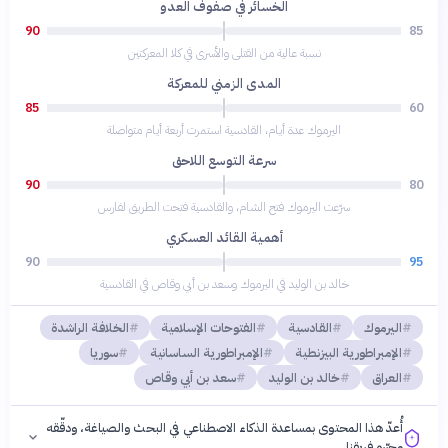
الخسائر في صفوف العدو
90
85
نسبة عالية من القتلى والأسرى في كلا المعركتين
المدى الزمني للمعركة
85
60
اليرموك عدة أيام، القادسية استمرت أربعة أيام متواصلة
سرعة التوسع اللاحق
90
80
سرّعت اليرموك فتح الشام، والقادسية فتحت الطريق لفارس
أهمية القائد العسكري
90
95
خالد بن الوليد في اليرموك وسعد بن أبي وقاص في القادسية
اليرموك
القادسية
الفتوحات الإسلامية
الخلافة الراشدة
الإمبراطورية البيزنطية
الإمبراطورية الساسانية
سوريا
العراق
خالد بن الوليد
سعد بن أبي وقاص
أُعدّ هذا المحتوى بمساعدة الذكاء الاصطناعي في البحث والصياغة، ودقّقه
وحرّره فريقنا.