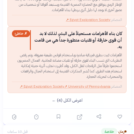
الإطار الزمني يتوافق مع الحضارة المصرية القديمة ويستبعد أقوامًا أو شخصيات من
عصور أخرى لا يوجد لها دليل أثري يربطها ببناء الأهرامات.
المصادر:
Egypt Exploration Society
↗
كان بناء الأهرامات مستحيلاً على البشر، لذلك لا بد
✗ خاطئ
أن قوى خارقة أو تقنيات متطورة جداً هي من قامت
به.
الأهرامات بُنيت بطرق فيزيائية مباشرة وباستخدام قوانين طبيعية معروفة، وتم رفض
النظريات التي تنسب البناء لقوى خارقة أو تقنيات مضادة للجاذبية. العمال المصريون
استخدموا طرقاً مثل الزلاجات لنقل الكتل، وقد أظهرت تجارب أثرية حديثة إمكانية
استخدام هذه الطرق، كما تُشير المذكرات القديمة إلى استخدام الحبال والرافعات
والمنحدرات لتحريك الحجارة.
المصادر:
University of Pennsylvania
↗
Egypt Exploration Society
↗
اعرض الكل (4) ←
زمان
خلاصة
قبل 10 ساعات
›