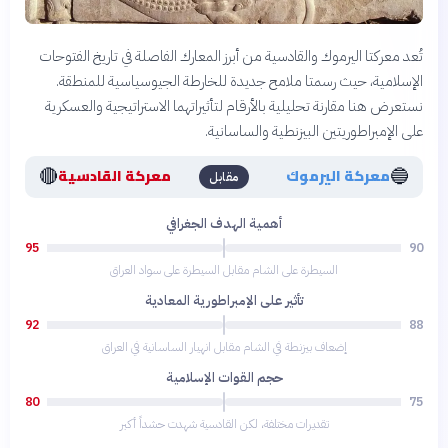
تُعد معركتا اليرموك والقادسية من أبرز المعارك الفاصلة في تاريخ الفتوحات
الإسلامية، حيث رسمتا ملامح جديدة للخارطة الجيوسياسية للمنطقة.
نستعرض هنا مقارنة تحليلية بالأرقام لتأثيراتهما الاستراتيجية والعسكرية
على الإمبراطوريتين البيزنطية والساسانية.
🔴
🔵
معركة اليرموك
معركة القادسية
مقابل
أهمية الهدف الجغرافي
95
90
السيطرة على الشام مقابل السيطرة على سواد العراق
تأثير على الإمبراطورية المعادية
92
88
إضعاف بيزنطة في الشام مقابل انهيار الساسانية في العراق
حجم القوات الإسلامية
80
75
تقديرات مختلفة، لكن القادسية شهدت حشداً أكبر