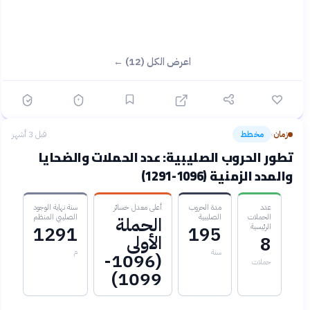
اعرض الكل (12) ←
زمان
مخطط
قبل 3 أشهر
›
تطور الحروب الصليبية: عدد الحملات والضحايا
والمدد الزمنية (1096-1291)
عدد
مدة الحروب
أعلى معدل خسائر
سنة نهاية الوجود
الحملات
الصليبية
الصليبي المنظم
الحملة
الرئيسية
1291
195
الأولى
8
سنة
م
(1096-
حملات
1099)