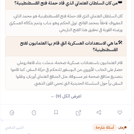
👑
من كان السلطان العثماني الذي قاد حملة فتح القسطنطينية؟
كان السلطان العثماني الذي قاد حملة فتح القسطنطينية هو محمد الثاني،
المعروف لاحقاً بمحمد الفاتح. تولى الحكم وهو شاب وتميز بذكائه العسكري
ورغبته القوية في تحقيق هذا الفتح التاريخي.
🛠️
ما هي الاستعدادات العسكرية التي قام بها العثمانيون لفتح
القسطنطينية؟
قام العثمانيون باستعدادات عسكرية ضخمة، شملت بناء قلعة روملي
حصار على الجانب الأوروبي من البوسفور للتحكم في حركة السفن. كما قاموا
بتصنيع مدافع ضخمة غير مسبوقة، مثل المدفع العثماني أوربان، ونقلوا
السفن براً حول السلسلة الحديدية التي تحمي القرن الذهبي.
اعرض الكل (9) ←
زمان
أسئلة شارحة
الشهر الماضي
›