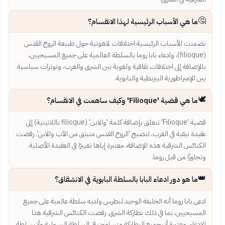
🤔
ما هي الأسباب الرئيسية لهذا الانقسام؟
تضمنت الأسباب الرئيسية اختلافات لاهوتية حول طبيعة الروح القدس
(filioque)، وادعاء بابا روما بالسلطة العالمية على جميع المسيحيين،
بالإضافة إلى اختلافات ثقافية ولغوية بين الشرق والغرب، وتوترات سياسية
بين الإمبراطورية البيزنطية والبابوية.
🕊️
ما هي قضية 'Filioque' وكيف ساهمت في الانقسام؟
قضية 'Filioque' تتعلق بإضافة كلمة 'والابن' (filioque باللاتينية) إلى
عقيدة نيقية في الغرب، لتصبح 'الروح القدس منبثق من الآب والابن'. رفضت
الكنائس الشرقية هذه الإضافة، معتبرة إياها تغييرًا في العقيدة الأصلية
وتجاوزًا من قبل روما.
👑
ما هو دور ادعاء البابا بالسلطة البابوية في الانشقاق؟
ادعى بابا روما أنه الخليفة الوحيد لبطرس ولديه سلطة عالمية على جميع
المسيحيين، بما في ذلك بطاركة الشرق. رفضت الكنائس الشرقية هذا
الادعاء، معتبرة أن جميع البطاركة متساوون في السلطة الرسولية وأن سلطة