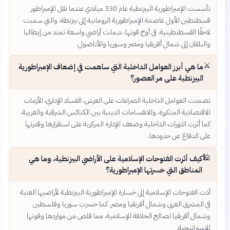
تأسست الإمبراطورية البيزنطية عام 330 ميلادي عندما نقل الإمبراطور
قسطنطين الأول عاصمة الإمبراطورية الرومانية إلى بيزنطة، والتي سميت
لاحقًا القسطنطينية. في أوج قوتها، شملت أراضي واسعة تمتد من إيطاليا
والبلقان إلى شمال أفريقيا ومصر وسوريا والأناضول.
⚔️
ما هي أبرز العوامل الداخلية التي ساهمت في إضعاف الإمبراطورية
البيزنطية على مر العصور؟
تضمنت العوامل الداخلية الصراعات على العرش، الفساد الإداري، الأزمات
الاقتصادية المتكررة، والانقسامات الدينية بين الكنائس الشرقية والغربية.
كما أثرت الثورات الداخلية وضعف الإدارة المركزية على استقرارها وقدرتها
على الدفاع عن حدودها.
🕌
كيف أثرت الفتوحات الإسلامية على الأراضي البيزنطية، وما هي
المناطق التي خسرتها الإمبراطورية؟
أدت الفتوحات الإسلامية إلى خسارة الإمبراطورية البيزنطية لأراضيها الغنية
في المشرق العربي وشمال أفريقيا ومصر. كما خسرت سوريا وفلسطين
وشمال أفريقيا لصالح الخلافة الإسلامية، مما قلص من مواردها وقوتها
الاستراتيجية.