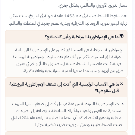
مسار التاريخ الأوروبي والعالمي بشكل جذري.
يعد سقوط القسطنطينية في عام 1453 علامة فارقة في التاريخ، حيث شكل
نهاية للإمبراطورية الرومانية الشرقية وبداية لعصر جديد في المنطقة والعالم.
🌍
ما هي الإمبراطورية البيزنطية وأين كانت تقع؟
الإمبراطورية البيزنطية هي الاسم الذي يُطلق على الإمبراطورية الرومانية
الشرقية التي استمرت لأكثر من ألف عام بعد سقوط الإمبراطورية الرومانية
الغربية. كانت عاصمتها القسطنطينية (إسطنبول حالياً) وتقع في مفترق
طرق بين أوروبا وآسيا، مما منحها أهمية استراتيجية وثقافية كبيرة.
⚔️
ما هي الأسباب الرئيسية التي أدت إلى ضعف الإمبراطورية البيزنطية
قبل سقوطها؟
عانت الإمبراطورية البيزنطية من عدة عوامل أدت إلى ضعفها، منها الحروب
المستمرة مع الفرس والعرب والأتراك السلاجقة، بالإضافة إلى الصراعات
الداخلية وتدهور الاقتصاد. كما أن الحملة الصليبية الرابعة عام 1204، التي
احتلت القسطنطينية ودمرتها، وجهت ضربة قاضية لقوتها.