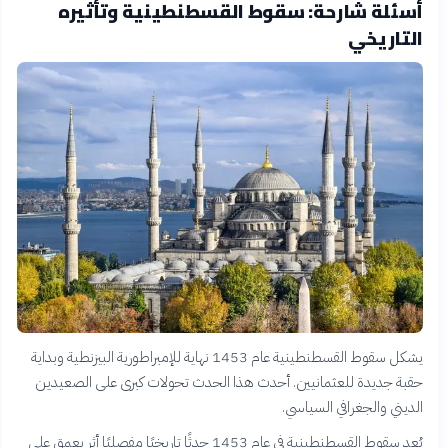
أسئلة شارحة: سقوط القسطنطينية وتأثيره
التاريخي
يشكل سقوط القسطنطينية عام 1453 نهاية للإمبراطورية البيزنطية وبداية
حقبة جديدة للعثمانيين. أحدث هذا الحدث تحولات كبرى على الصعيدين
الديني والجغرافي السياسي.
يُعد سقوط القسطنطينية في عام 1453 حدثًا تاريخيًا مفصليًا أثر بعمق على