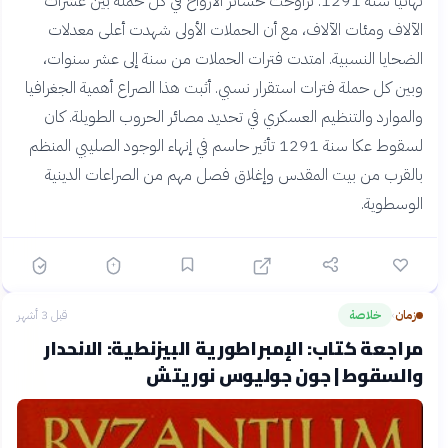
نهائياً سنة 1291. تراوحت خسائر الأرواح في كل حملة بين عشرات
الآلاف ومئات الآلاف، مع أن الحملات الأولى شهدت أعلى معدلات
الضحايا النسبية. امتدت فترات الحملات من سنة إلى عشر سنوات،
وبين كل حملة فترات استقرار نسبي. أثبت هذا الصراع أهمية الجغرافيا
والموارد والتنظيم العسكري في تحديد مصائر الحروب الطويلة. كان
لسقوط عكا سنة 1291 تأثير حاسم في إنهاء الوجود الصليبي المنظم
بالقرب من بيت المقدس وإغلاق فصل مهم من الصراعات الدينية
الوسطوية.
زمان
خلاصة
قبل 3 أشهر
›
مراجعة كتاب: الإمبراطورية البيزنطية: الانحدار
والسقوط | جون جوليوس نوريتش