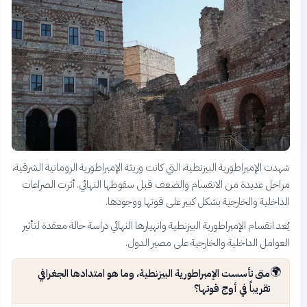
شهدت الإمبراطورية البيزنطية، التي كانت وريثة الإمبراطورية الرومانية الشرقية،
مراحل عديدة من الانقسام والضعف قبل سقوطها النهائي. أثرت الصراعات
الداخلية والخارجية بشكل كبير على قوتها ووجودها.
يُعد انقسام الإمبراطورية البيزنطية وانهيارها النهائي دراسة حالة معقدة لتأثير
العوامل الداخلية والخارجية على مصير الدول.
🌍
متى تأسست الإمبراطورية البيزنطية، وما هو امتدادها الجغرافي
تقريباً في أوج قوتها؟