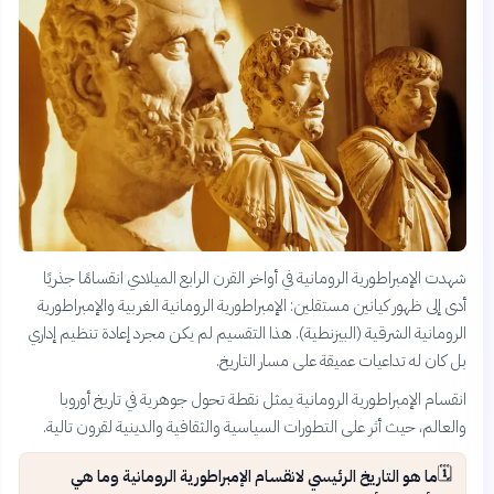
شهدت الإمبراطورية الرومانية في أواخر القرن الرابع الميلادي انقسامًا جذريًا
أدى إلى ظهور كيانين مستقلين: الإمبراطورية الرومانية الغربية والإمبراطورية
الرومانية الشرقية (البيزنطية). هذا التقسيم لم يكن مجرد إعادة تنظيم إداري
بل كان له تداعيات عميقة على مسار التاريخ.
انقسام الإمبراطورية الرومانية يمثل نقطة تحول جوهرية في تاريخ أوروبا
والعالم، حيث أثر على التطورات السياسية والثقافية والدينية لقرون تالية.
🗓️
ما هو التاريخ الرئيسي لانقسام الإمبراطورية الرومانية وما هي