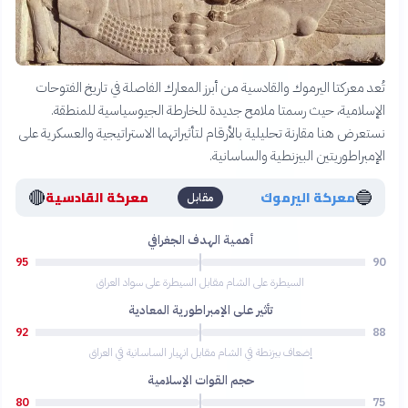
تُعد معركتا اليرموك والقادسية من أبرز المعارك الفاصلة في تاريخ الفتوحات
الإسلامية، حيث رسمتا ملامح جديدة للخارطة الجيوسياسية للمنطقة.
نستعرض هنا مقارنة تحليلية بالأرقام لتأثيراتهما الاستراتيجية والعسكرية على
الإمبراطوريتين البيزنطية والساسانية.
🔴
🔵
معركة اليرموك
معركة القادسية
مقابل
أهمية الهدف الجغرافي
95
90
السيطرة على الشام مقابل السيطرة على سواد العراق
تأثير على الإمبراطورية المعادية
92
88
إضعاف بيزنطة في الشام مقابل انهيار الساسانية في العراق
حجم القوات الإسلامية
80
75