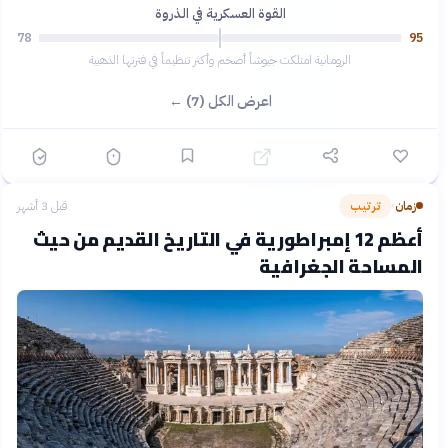
القوة العسكرية في الذروة
78
95
الرومانية امتلكت جيوشاً أضخم وأكثر تنظيماً في فترتها الذهبية
اعرض الكل (7) ←
زمان
ترتيب
قبل 3 أشهر
›
أعظم 12 إمبراطورية في التاريخ القديم من حيث
المساحة الجغرافية