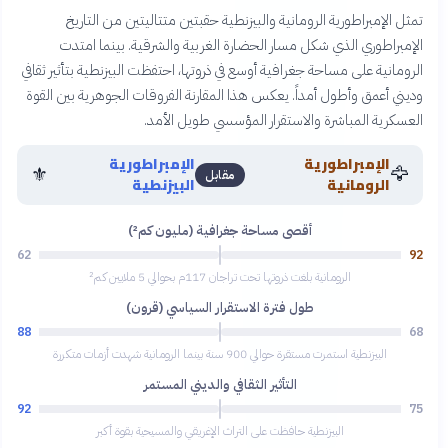
تمثل الإمبراطورية الرومانية والبيزنطية حقبتين متتاليتين من التاريخ
الإمبراطوري الذي شكل مسار الحضارة الغربية والشرقية. بينما امتدت
الرومانية على مساحة جغرافية أوسع في ذروتها، احتفظت البيزنطية بتأثير ثقافي
وديني أعمق وأطول أمداً. يعكس هذا المقارنة الفروقات الجوهرية بين القوة
العسكرية المباشرة والاستقرار المؤسسي طويل الأمد.
الإمبراطورية
الإمبراطورية
⚜️
🦅
مقابل
الرومانية
البيزنطية
أقصى مساحة جغرافية (مليون كم²)
62
92
الرومانية بلغت ذروتها تحت تراجان 117م بحوالي 5 ملايين كم²
طول فترة الاستقرار السياسي (قرون)
88
68
البيزنطية استمرت مستقرة حوالي 900 سنة بينما الرومانية شهدت أزمات متكررة
التأثير الثقافي والديني المستمر
92
75
البيزنطية حافظت على التراث الإغريقي والمسيحية بقوة أكبر