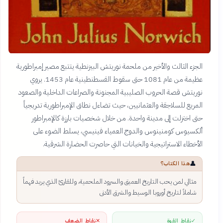
الجزء الثالث والأخير من ملحمة نوريتش البيزنطية يتتبع مصير إمبراطورية
عظيمة من عام 1081 حتى سقوط القسطنطينية عام 1453. يروي
نوريتش قصة الحروب الصليبية المجنونة والصراعات الداخلية والصعود
المريع للسلاجقة والعثمانيين، حيث تضاءل نطاق الإمبراطورية تدريجياً
حتى اختزلت إلى مدينة واحدة. من خلال شخصيات بارزة كالإمبراطور
ألكسيوس كومنينوس والدوج العمياء فينيسي، يسلط الضوء على
الأخطاء الاستراتيجية والخيانات التي حاصرت الحضارة الشرقية.
👤
هذا الكتاب؟
مثالي لمن يحب التاريخ العميق والسرود الملحمية، وللقارئ الذي يريد فهماً
شاملاً لتاريخ أوروبا الوسيط والشرق الأدنى
✓
نقاط القوة
✕
نقاط الضعف