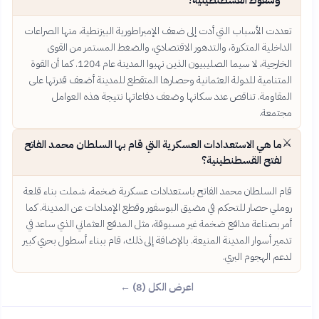
تعددت الأسباب التي أدت إلى ضعف الإمبراطورية البيزنطية، منها الصراعات
الداخلية المتكررة، والتدهور الاقتصادي، والضغط المستمر من القوى
الخارجية، لا سيما الصليبيون الذين نهبوا المدينة عام 1204. كما أن القوة
المتنامية للدولة العثمانية وحصارها المتقطع للمدينة أضعف قدرتها على
المقاومة. تناقص عدد سكانها وضعف دفاعاتها نتيجة هذه العوامل
مجتمعة.
⚔️
ما هي الاستعدادات العسكرية التي قام بها السلطان محمد الفاتح
لفتح القسطنطينية؟
قام السلطان محمد الفاتح باستعدادات عسكرية ضخمة، شملت بناء قلعة
روملي حصار للتحكم في مضيق البوسفور وقطع الإمدادات عن المدينة. كما
أمر بصناعة مدافع ضخمة غير مسبوقة، مثل المدفع العثماني الذي ساعد في
تدمير أسوار المدينة المنيعة. بالإضافة إلى ذلك، قام ببناء أسطول بحري كبير
لدعم الهجوم البري.
اعرض الكل (8) ←