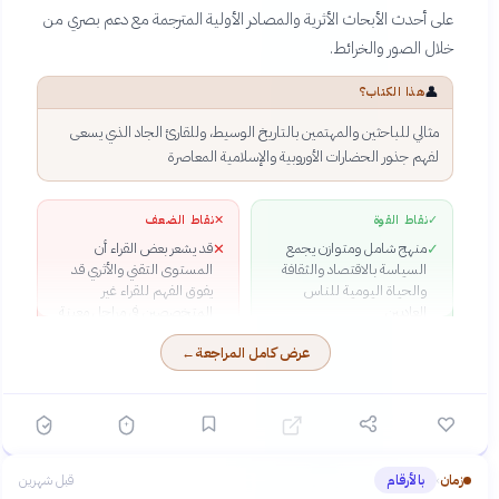
على أحدث الأبحاث الأثرية والمصادر الأولية المترجمة مع دعم بصري من
خلال الصور والخرائط.
👤
هذا الكتاب؟
مثالي للباحثين والمهتمين بالتاريخ الوسيط، وللقارئ الجاد الذي يسعى
لفهم جذور الحضارات الأوروبية والإسلامية المعاصرة
✓
نقاط القوة
✕
نقاط الضعف
منهج شامل ومتوازن يجمع
قد يشعر بعض القراء أن
✕
✓
السياسة بالاقتصاد والثقافة
المستوى التقني والأثري قد
والحياة اليومية للناس
يفوق الفهم للقراء غير
العاديين
المتخصصين في مراحل معينة
اعتماد على آخر الأبحاث الأثرية
✓
عرض كامل المراجعة
←
والمصادر الأولية المترجمة
بدقة علمية عالية
التنظيم الكرونولوجي الواضح
✓
مع فصول محددة الأهداف
وخطوط زمنية توضيحية
الرؤية التصحيحية التي تحرر
✓
زمان
بالأرقام
البيزنطيين من الأحكام الغربية
قبل شهرين
›