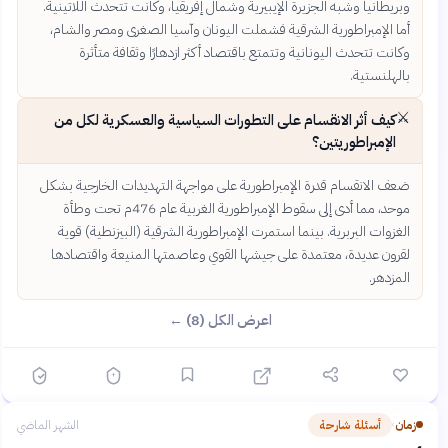
وبريطانيا وشبه الجزيرة الإيبيرية وشمال إفريقيا، وكانت تتحدث اللاتينية.
أما الإمبراطورية الشرقية فشملت اليونان وآسيا الصغرى ومصر والشام،
وكانت تتحدث اليونانية وتتمتع باقتصاد أكثر ازدهارًا وثقافة متأثرة
بالهلنستية.
⚔️
كيف أثر الانقسام على التطورات السياسية والعسكرية لكل من
الإمبراطوريتين؟
ضعف الانقسام قدرة الإمبراطورية على مواجهة التهديدات الخارجية بشكل
موحد، مما أدى إلى سقوط الإمبراطورية الغربية عام 476م تحت وطأة
الغزوات البربرية. بينما استمرت الإمبراطورية الشرقية (البيزنطية) قوية
لقرون عديدة، معتمدة على جيشها القوي وعاصمتها المنيعة واقتصادها
المزدهر.
اعرض الكل (8) ←
زمان
أسئلة شارحة
الشهر الماضي
›