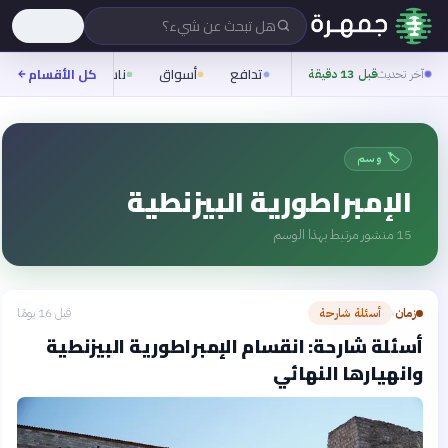
هل تبحث عن شيء؟
تدافع
أسواق
ناس
روح
كل الأقسام
شيف
آخر تحديث
قبل 13 دقيقة
🏷️ وسم
الإمبراطورية البيزنطية
15
منشور مرتبط بهذا الوسم
زمان
أسئلة شارحة
قبل 16 يومًا
›
أسئلة شارحة: انقسام الإمبراطورية البيزنطية
وانهيارها النهائي