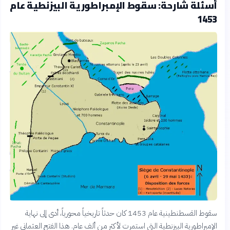
أسئلة شارحة: سقوط الإمبراطورية البيزنطية عام
1453
سقوط القسطنطينية عام 1453 كان حدثاً تاريخياً محورياً، أدى إلى نهاية
الإمبراطورية البيزنطية التي استمرت لأكثر من ألف عام. هذا الفتح العثماني غير