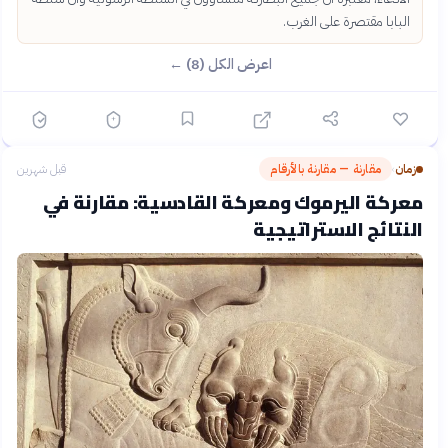
البابا مقتصرة على الغرب.
اعرض الكل (8) ←
زمان
مقارنة — مقارنة بالأرقام
قبل شهرين
›
معركة اليرموك ومعركة القادسية: مقارنة في
النتائج الاستراتيجية