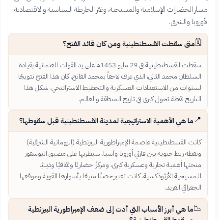
مسار الحضارات الإسلامية والمسيحية، وغيّر الخارطة السياسية والاقتصادية
لأوروبا والشرق.
🗓️
متى سقطت القسطنطينية ومن كان قائد الفتح؟
سقطت القسطنطينية في 29 مايو 1453م على يد القوات العثمانية بقيادة
السلطان محمد الثاني، الذي عرف لاحقاً بمحمد الفاتح. كان هذا الفتح تتويجًا
لسنوات من الاستعدادات العسكرية والتخطيط الاستراتيجي. شكل هذا
التاريخ نقطة تحول كبرى في تاريخ المنطقة والعالم.
📍
ما هي الأهمية الاستراتيجية لمدينة القسطنطينية قبل سقوطها؟
كانت القسطنطينية عاصمة الإمبراطورية البيزنطية (الرومانية الشرقية)
ونقطة ربط حيوية بين قارتي أوروبا وآسيا. سيطرتها على مضيق البوسفور
منحتها أهمية تجارية وعسكرية كبرى، ومركزًا حضاريًا وثقافيًا ودينيًا
للمسيحية الأرثوذكسية. كانت تعتبر حصنًا منيعًا بأسوارها القوية وموقعها
الجغرافي الفريد.
📉
ما هي أبرز الأسباب التي أدت إلى ضعف الإمبراطورية البيزنطية
وسقوط القسطنطينية؟