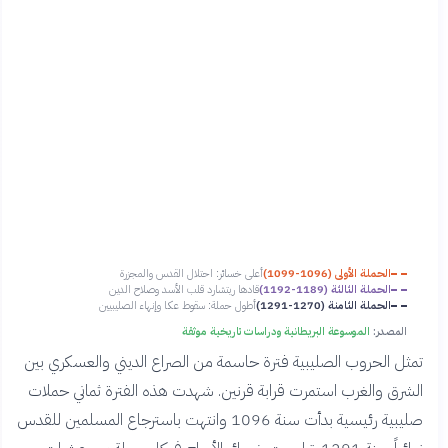
الحملة الأولى (1096-1099)
أعلى خسائر: احتلال القدس والمجزرة
الحملة الثالثة (1189-1192)
قادها ريتشارد قلب الأسد وصلاح الدين
الحملة الثامنة (1270-1291)
أطول حملة: سقوط عكا وإنهاء الصليبيين
المصدر:
الموسوعة البريطانية ودراسات تاريخية موثقة
تمثل الحروب الصليبية فترة حاسمة من الصراع الديني والعسكري بين
الشرق والغرب استمرت قرابة قرنين. شهدت هذه الفترة ثماني حملات
صليبية رئيسية بدأت سنة 1096 وانتهت باسترجاع المسلمين للقدس