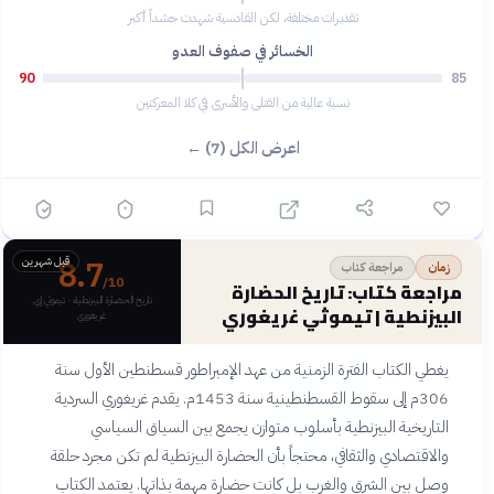
تقديرات مختلفة، لكن القادسية شهدت حشداً أكبر
الخسائر في صفوف العدو
90
85
نسبة عالية من القتلى والأسرى في كلا المعركتين
اعرض الكل (7) ←
8.7
قبل شهرين
مراجعة كتاب
زمان
/10
مراجعة كتاب: تاريخ الحضارة
تاريخ الحضارة البيزنطية · تيموثي إي.
البيزنطية | تيموثي غريغوري
غريغوري
يغطي الكتاب الفترة الزمنية من عهد الإمبراطور قسطنطين الأول سنة
306م إلى سقوط القسطنطينية سنة 1453م. يقدم غريغوري السردية
التاريخية البيزنطية بأسلوب متوازن يجمع بين السياق السياسي
والاقتصادي والثقافي، محتجاً بأن الحضارة البيزنطية لم تكن مجرد حلقة
وصل بين الشرق والغرب بل كانت حضارة مهمة بذاتها. يعتمد الكتاب