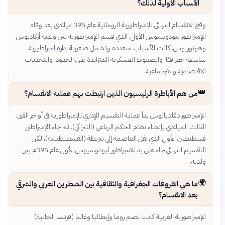
الأسباب الأولية لذلك؟
وقع الانقسام النهائي للإمبراطورية الرومانية عام 395 ميلادي بعد وفاة
الإمبراطور ثيودوسيوس الأول، الذي قسم الإمبراطورية بين ولديه أركاديوس
وهونوريوس. كانت الأسباب متعددة وتشمل صعوبة إدارة إمبراطورية
شاسعة جغرافيًا، والضغوط العسكرية المتزايدة على الحدود، والتحديات
الاقتصادية والاجتماعية.
👑
من هم الأباطرة الرئيسيون الذين ارتبطت بهم عملية الانقسام؟
الإمبراطور دقلديانوس بدأ عملية التقسيم الإداري للإمبراطورية في أواخر القرن
الثالث الميلادي بإنشاء نظام الحكم الرباعي (التتراكي). ثم جاء الإمبراطور
قسطنطين الأول الذي نقل العاصمة إلى بيزنطة (القسطنطينية)، لكن
التقسيم النهائي جاء على يد الإمبراطور ثيودوسيوس الأول عام 395م بين
ولديه.
🌍
ما هي الفروقات الجغرافية والثقافية بين الشطرين الغربي والشرقي
بعد الانقسام؟
الإمبراطورية الغربية كانت تضم روما وإيطاليا وغاليا (فرنسا الحالية)