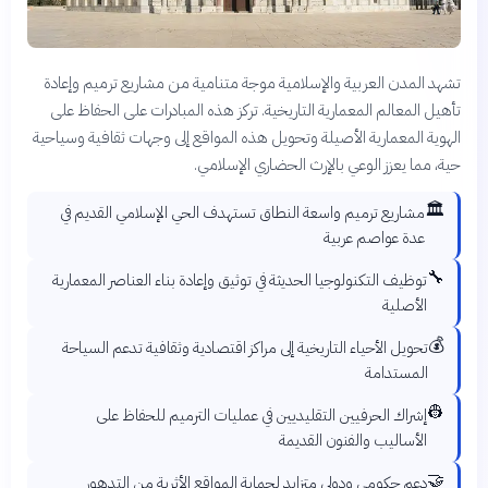
تشهد المدن العربية والإسلامية موجة متنامية من مشاريع ترميم وإعادة
تأهيل المعالم المعمارية التاريخية. تركز هذه المبادرات على الحفاظ على
الهوية المعمارية الأصيلة وتحويل هذه المواقع إلى وجهات ثقافية وسياحية
حية، مما يعزز الوعي بالإرث الحضاري الإسلامي.
🏛️
مشاريع ترميم واسعة النطاق تستهدف الحي الإسلامي القديم في
عدة عواصم عربية
🔧
توظيف التكنولوجيا الحديثة في توثيق وإعادة بناء العناصر المعمارية
الأصلية
💰
تحويل الأحياء التاريخية إلى مراكز اقتصادية وثقافية تدعم السياحة
المستدامة
👷
إشراك الحرفيين التقليديين في عمليات الترميم للحفاظ على
الأساليب والفنون القديمة
🤝
دعم حكومي ودولي متزايد لحماية المواقع الأثرية من التدهور