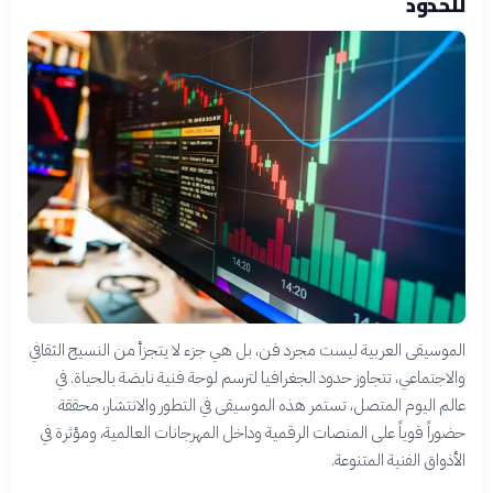
للحدود
الموسيقى العربية ليست مجرد فن، بل هي جزء لا يتجزأ من النسيج الثقافي
والاجتماعي، تتجاوز حدود الجغرافيا لترسم لوحة فنية نابضة بالحياة. في
عالم اليوم المتصل، تستمر هذه الموسيقى في التطور والانتشار، محققة
حضوراً قوياً على المنصات الرقمية وداخل المهرجانات العالمية، ومؤثرة في
الأذواق الفنية المتنوعة.