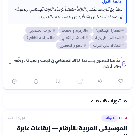
خلاصة القول
مشاريع الترميم تعكس التزاماً حقيقياً بإحياء التراث الإسلامي وتحويله
إلى محرك اقتصادي وثقافي قوي للمجتمعات العربية.
العمارة الإسلامية
الترميم والحفاظ
التراث الحضاري
المعالم التاريخية
الاستثمار الثقافي
السياحة الثقافية
الحفاظ على التراث
التطوير الحضري
أُعدّ هذا المحتوى بمساعدة الذكاء الاصطناعي في البحث والصياغة، ودقّقه
وحرّره فريقنا.
منشورات ذات صلة
فلسفتنا المعرفية
·
سياسة الذكاء الاصطناعي
مرايا
بالأرقام
قبل 36 دقيقة
›
الموسيقى العربية بالأرقام — إيقاعات عابرة