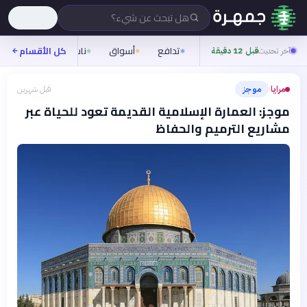
هل تبحث عن شيء؟
تدافع
أسواق
ناس
روح
كل الأقسام
شيف
آخر تحديث
قبل 12 دقيقة
مرايا
موجز
قبل شهرين
›
موجز: العمارة الإسلامية القديمة تعود للحياة عبر
مشاريع الترميم والحفاظ