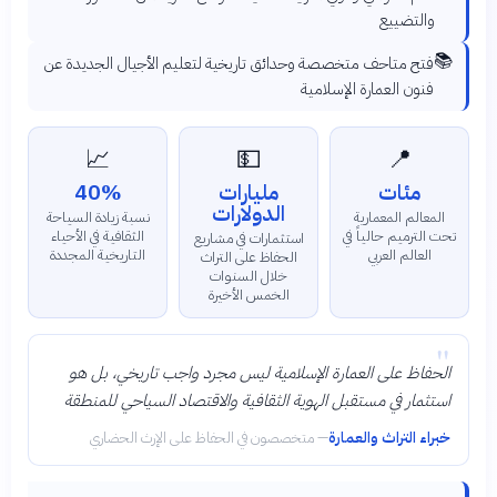
والتضييع
📚
فتح متاحف متخصصة وحدائق تاريخية لتعليم الأجيال الجديدة عن
فنون العمارة الإسلامية
📈
💵
📍
مئات
مليارات
40%
الدولارات
المعالم المعمارية
نسبة زيادة السياحة
تحت الترميم حالياً في
الثقافية في الأحياء
استثمارات في مشاريع
العالم العربي
التاريخية المجددة
الحفاظ على التراث
خلال السنوات
الخمس الأخيرة
"
الحفاظ على العمارة الإسلامية ليس مجرد واجب تاريخي، بل هو
استثمار في مستقبل الهوية الثقافية والاقتصاد السياحي للمنطقة
خبراء التراث والعمارة
—
متخصصون في الحفاظ على الإرث الحضاري