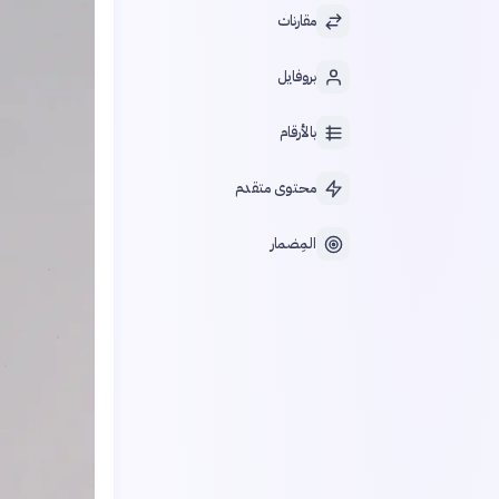
مقارنات
بروفايل
بالأرقام
محتوى متقدم
المِضمار