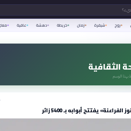
شيء؟
روح
شيفرة
زمان
خريطة
دهشة
عافية
معن
ة الثقافية
 بهذا الوسم
ق
فراعنة» يفتتح أبوابه بـ 5400 زائر