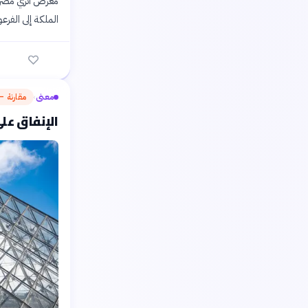
معرض أثري مصر
الملكة إلى الفرعون» عامي 2005 و2006، و«رمسيس وذ
معنى
مقارنة — 
›
الإنفاق عل