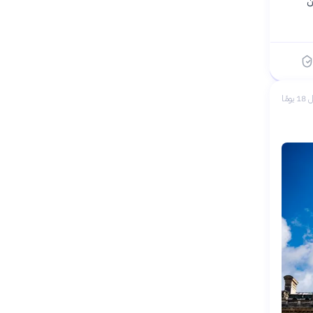
ن
 يومًا