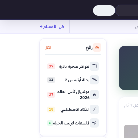
ى
كل الأقسام
رائج
الكل
🗂️
ظواهر صحية نادرة
37
🛰️
رحلة أرتيمس 2
33
مونديال كأس العالم
🔥
27
2026
بل 7 أيام
⚡
الذكاء الاصطناعي
18
🎯
فلسفات لترتيب الحياة
6