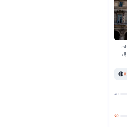
يات
إلى
🔴
ة
40
90