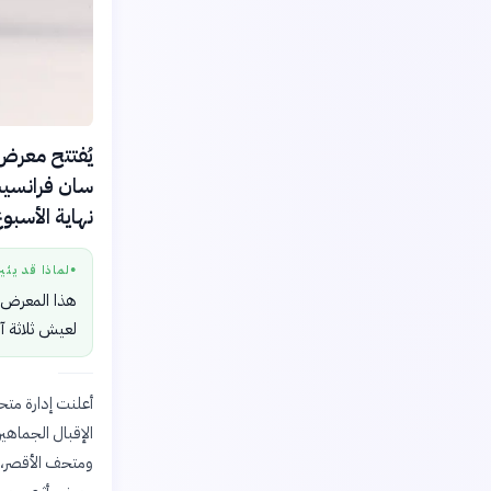
نهاية الأسبوع
لماذا قد يثي
●
هذا المعرض ي
لعيش ثلاثة آل
أعلنت إدارة متح
ومتحف الأقصر، با