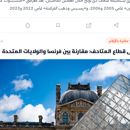
ي يستضيفه متحف دي يونج خلال العقدين الماضيين، بعد معرضي «حتشبسوت: م
هب الفراعنة» عامي 2022 و2023.
مقارنة بالأرقام
قبل 18
ى قطاع المتاحف: مقارنة بين فرنسا والولايات المتحدة