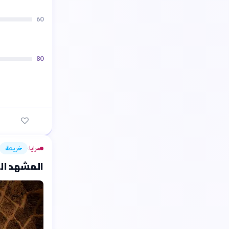
60
80
مرايا
خريطة
›
المشهد الث