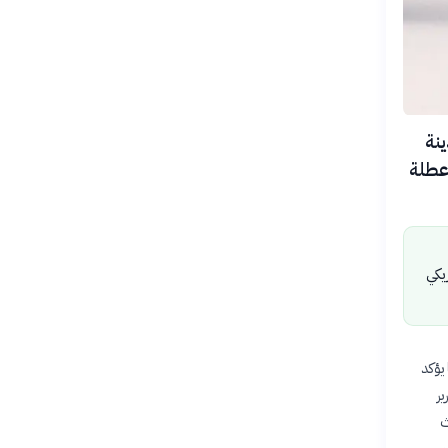
يوم 30 يوليو 2026 في مدينة
ثر من 5400 زائر خلال عطلة
يكي
يؤكد
رير
ث