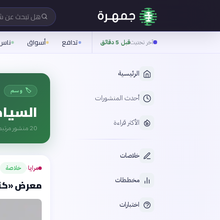
هل تبحث عن 
تدافع
أسواق
ناس
آخر تحديث
قبل 5 دقائق
الرئيسية
🏷️ وسم
أحدث المنشورات
السياح
الأكثر قراءة
20
منشور مرتبط
خلاصات
مرايا
خلاصة
›
مخططات
معرض «كنوز ال
اختبارات