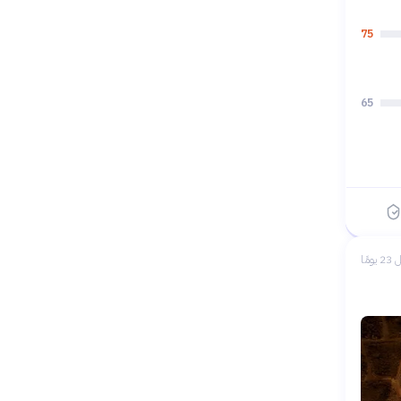
75
65
 يومًا