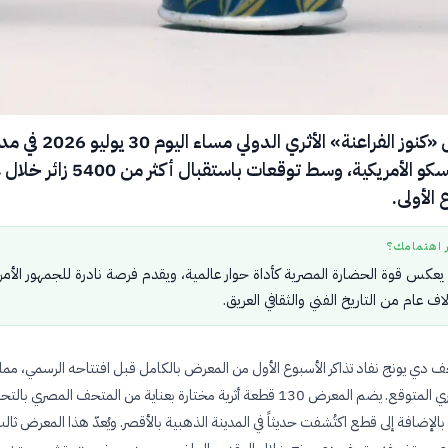
يُفتتح معرض «كنوز الفراعنة» الأثري الدولي مساء ال
سان فرانسيسكو الأمريكية، وسط توقعات باستقبال أك
 الأولى.
ر اهتمامك؟
عكس قوة الحضارة المصرية كأداة حوار عالمية، ويقدم فرصة نادرة للجمهور الأمر
اف عام من التاريخ الفني والثقافي العريق.
ف دي يونج نفاد تذاكر الأسبوع الأول من المعرض بالكامل قبل افتتاحه الرسمي، مما 
الإقبال الجماهيري المتوقع. يضم المعرض 130 قطعة أثرية مختارة بعناية من المتحف المصري بالتح
لإضافة إلى قطع اكتُشفت حديثاً في المدينة الذهبية بالأقصر. ويُعدّ هذا المعرض ثال