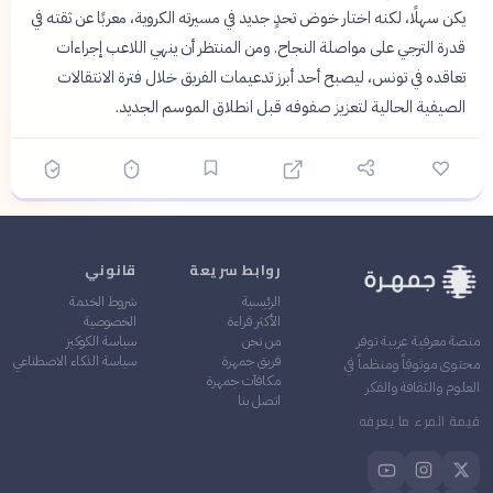
يكن سهلًا، لكنه اختار خوض تحدٍ جديد في مسيرته الكروية، معربًا عن ثقته في
قدرة الترجي على مواصلة النجاح. ومن المنتظر أن ينهي اللاعب إجراءات
تعاقده في تونس، ليصبح أحد أبرز تدعيمات الفريق خلال فترة الانتقالات
الصيفية الحالية لتعزيز صفوفه قبل انطلاق الموسم الجديد.
روابط سريعة
قانوني
الرئيسية
شروط الخدمة
الأكثر قراءة
الخصوصية
من نحن
سياسة الكوكيز
منصة معرفية عربية توفر
فريق جمهرة
سياسة الذكاء الاصطناعي
محتوى موثوقاً ومنظماً في
مكافآت جمهرة
العلوم والثقافة والفكر
اتصل بنا
قيمة المرء ما يعرفه