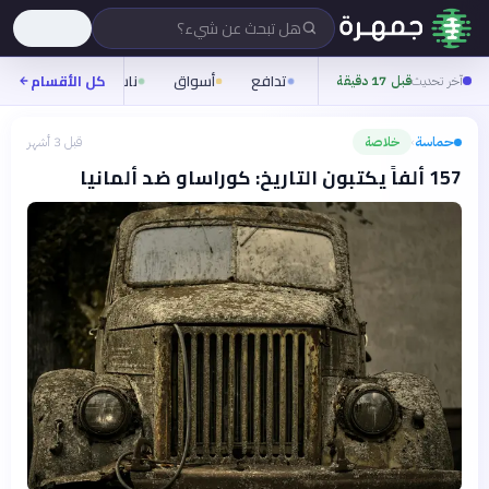
هل تبحث عن شيء؟
تدافع
أسواق
ناس
روح
كل الأقسام
شيف
آخر تحديث
قبل 17 دقيقة
حماسة
خلاصة
قبل 3 أشهر
›
157 ألفاً يكتبون التاريخ: كوراساو ضد ألمانيا