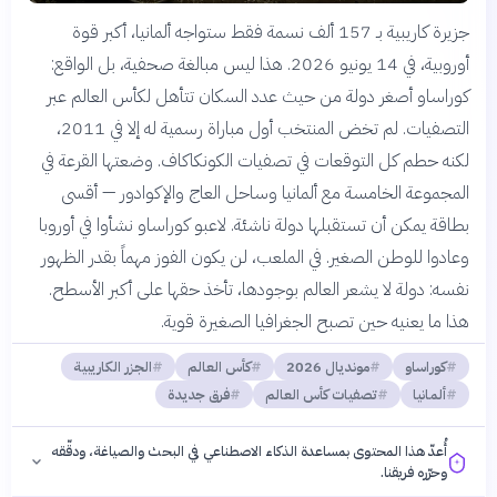
جزيرة كاريبية بـ 157 ألف نسمة فقط ستواجه ألمانيا، أكبر قوة
أوروبية، في 14 يونيو 2026. هذا ليس مبالغة صحفية، بل الواقع:
كوراساو أصغر دولة من حيث عدد السكان تتأهل لكأس العالم عبر
التصفيات. لم تخض المنتخب أول مباراة رسمية له إلا في 2011،
لكنه حطم كل التوقعات في تصفيات الكونكاكاف. وضعتها القرعة في
المجموعة الخامسة مع ألمانيا وساحل العاج والإكوادور — أقسى
بطاقة يمكن أن تستقبلها دولة ناشئة. لاعبو كوراساو نشأوا في أوروبا
وعادوا للوطن الصغير. في الملعب، لن يكون الفوز مهماً بقدر الظهور
نفسه: دولة لا يشعر العالم بوجودها، تأخذ حقها على أكبر الأسطح.
هذا ما يعنيه حين تصبح الجغرافيا الصغيرة قوية.
كوراساو
مونديال 2026
كأس العالم
الجزر الكاريبية
ألمانيا
تصفيات كأس العالم
فرق جديدة
أُعدّ هذا المحتوى بمساعدة الذكاء الاصطناعي في البحث والصياغة، ودقّقه
وحرّره فريقنا.