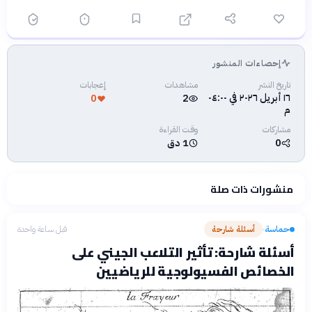
إحصاءات المنشور
فلسفتنا المعرفية
·
سياسة الذكاء الاصطناعي
تاريخ النشر
مشاهدات
إعجابات
١٦ أبريل ٢٠٢٦ في ٠٤:٠٠
0
2
م
مشاركات
وقت القراءة
0
1 دق
منشورات ذات صلة
حماسة
أسئلة شارحة
قبل ساعة واحدة
›
أسئلة شارحة: تأثير التلاعب الجيني على
الخصائص الفسيولوجية للرياضيين