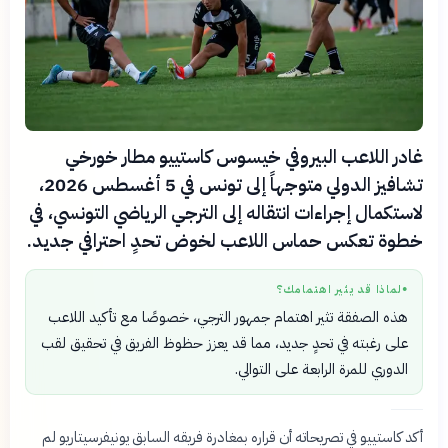
غادر اللاعب البيروفي خيسوس كاستييو مطار خورخي
تشافيز الدولي متوجهاً إلى تونس في 5 أغسطس 2026،
لاستكمال إجراءات انتقاله إلى الترجي الرياضي التونسي، في
خطوة تعكس حماس اللاعب لخوض تحدٍ احترافي جديد.
لماذا قد يثير اهتمامك؟
●
هذه الصفقة تثير اهتمام جمهور الترجي، خصوصًا مع تأكيد اللاعب
على رغبته في تحدٍ جديد، مما قد يعزز حظوظ الفريق في تحقيق لقب
الدوري للمرة الرابعة على التوالي.
أكد كاستييو في تصريحاته أن قراره بمغادرة فريقه السابق يونيفرسيتاريو لم