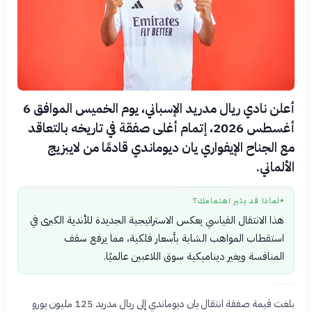
أعلن نادي ريال مدريد الإسباني، يوم الخميس الموافق 6
أغسطس 2026، إتمام أغلى صفقة في تاريخه بالتعاقد
مع الجناح الإيفواري يان ديوماندي قادمًا من لايبزيج
الألماني.
لماذا قد يثير اهتمامك؟
●
هذا الانتقال القياسي يعكس الاستراتيجية الجديدة للأندية الكبرى في
استقطاب المواهب الشابة بأسعار فلكية، مما يرفع سقف
المنافسة ويغير ديناميكية سوق اللاعبين عالميًا.
بلغت قيمة صفقة انتقال يان ديوماندي إلى ريال مدريد 125 مليون يورو