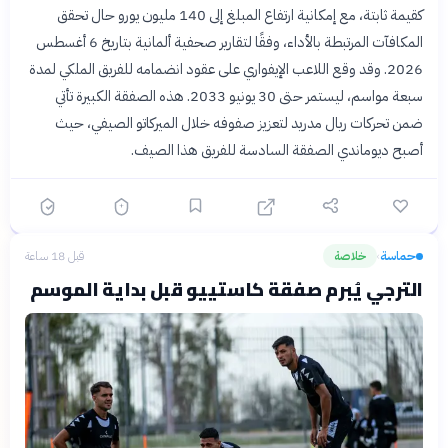
كقيمة ثابتة، مع إمكانية ارتفاع المبلغ إلى 140 مليون يورو حال تحقق
المكافآت المرتبطة بالأداء، وفقًا لتقارير صحفية ألمانية بتاريخ 6 أغسطس
2026. وقد وقع اللاعب الإيفواري على عقود انضمامه للفريق الملكي لمدة
سبعة مواسم، ليستمر حتى 30 يونيو 2033. هذه الصفقة الكبيرة تأتي
ضمن تحركات ريال مدريد لتعزيز صفوفه خلال الميركاتو الصيفي، حيث
أصبح ديوماندي الصفقة السادسة للفريق هذا الصيف.
حماسة
خلاصة
قبل 18 ساعة
›
الترجي يُبرم صفقة كاستييو قبل بداية الموسم