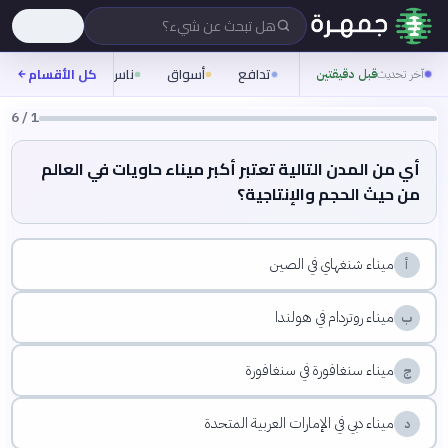
هل تبحث عن شيء؟
تدافع
أسواق
ناس
روح
كل الأقسام
شيفر
آخر تحديث
قبل دقيقتين
6
/
1
أي من المدن التالية تعتبر أكبر ميناء حاويات في العالم
من حيث الحجم والإنتاجية؟
ميناء شنغهاي في الصين
أ
ميناء روتردام في هولندا
ب
ميناء سنغافورة في سنغافورة
ج
ميناء دبي في الإمارات العربية المتحدة
د