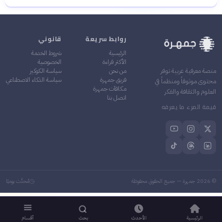
خرائط الطقس: كيف نفهمها ونستفيد منها في حياتنا
اليومية؟
روابط سريعة
قانوني
الرئيسية
شروط الخدمة
الأكثر قراءة
الخصوصية
من نحن
سياسة الكوكيز
منصة معرفية عربية توفر
فريق جمهرة
سياسة الذكاء الاصطناعي
محتوى موثوقاً ومنظماً في
مكافآت جمهرة
العلوم والثقافة والفكر
اتصل بنا
قيمة المرء ما يعرفه
©
2026
جمهرة — جميع الحقوق محفوظة
مُحدَّث يوميًا
الرئيسية
الأحدث
بحث
أقسام