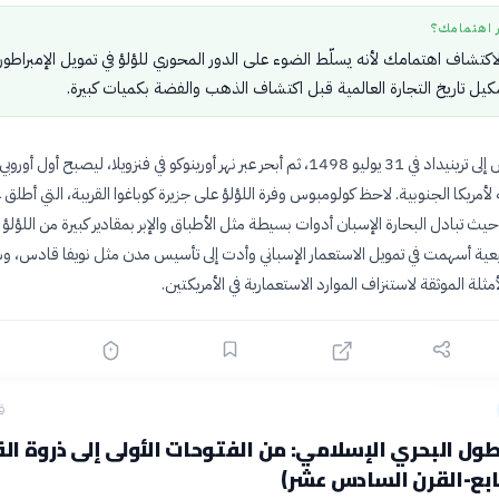
ر اهتمامك؟
الاكتشاف اهتمامك لأنه يسلّط الضوء على الدور المحوري للؤلؤ في تمويل الإمبراطور
شكيل تاريخ التجارة العالمية قبل اكتشاف الذهب والفضة بكميات كبيرة.
وصل كولومبوس إلى ترينيداد في 31 يوليو 1498، ثم أبحر عبر نهر أورينوكو في فنزويلا، ليصبح أول أور
 لأمريكا الجنوبية. لاحظ كولومبوس وفرة اللؤلؤ على جزيرة كوباغوا القريبة، التي أطلق ع
حيث تبادل البحارة الإسبان أدوات بسيطة مثل الأطباق والإبر بمقادير كبيرة من اللؤلؤ 
يعية أسهمت في تمويل الاستعمار الإسباني وأدت إلى تأسيس مدن مثل نويفا قادس، و
أمثلة الموثقة لاستنزاف الموارد الاستعمارية في الأمريكتين.
ق
ول البحري الإسلامي: من الفتوحات الأولى إلى ذروة ال
ابع-القرن السادس عشر)