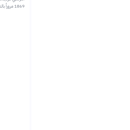
1869 مروراً بالتأميم عام 1956 وصولاً إلى مشاريع التطوير الحديثة التي حولتها إلى أهم ممر ملاحي عالمي.