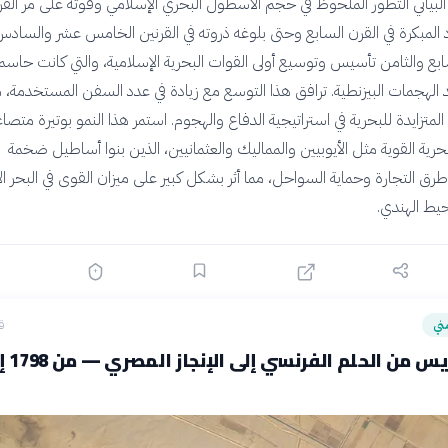
لبياني التطور الملحوظ في حجم الأسطول البحري الإسلامي وقوته على مر القر
د المبكرة في القرن السابع وحتى بلوغه ذروته في القرنين الخامس عشر والساد
بع والثامن تأسيس وتوسيع أولى القوات البحرية الإسلامية، والتي كانت حاسمة
لهجمات البيزنطية. ترافق هذا التوسع مع زيادة في عدد السفن المستخدمة، م
لمتزايدة للبحرية في استراتيجية الدفاع والهجوم. استمر هذا النمو بوتيرة متصا
حرية القوية مثل الأيوبيين والمماليك والعثمانيين، الذين بنوا أساطيل ضخمة
ق التجارة وحماية السواحل، مما أثر بشكل كبير على ميزان القوى في البحر ا
يط الهندي.
ني
ق
قناة السويس من الحل