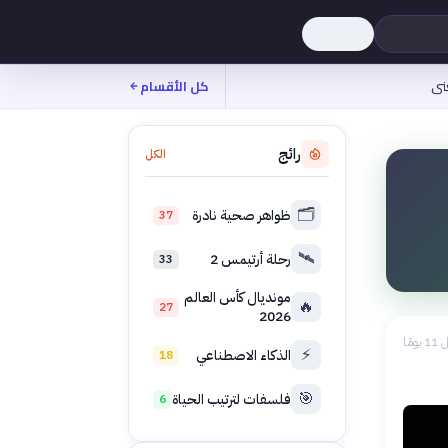
نى
كل الأقسام
رائج
الكل
🗂️
ظواهر صحية نادرة
37
🛰️
رحلة أرتيمس 2
33
مونديال كأس العالم
🔥
27
2026
 يومًا
⚡
الذكاء الاصطناعي
18
🎯
فلسفات لترتيب الحياة
6