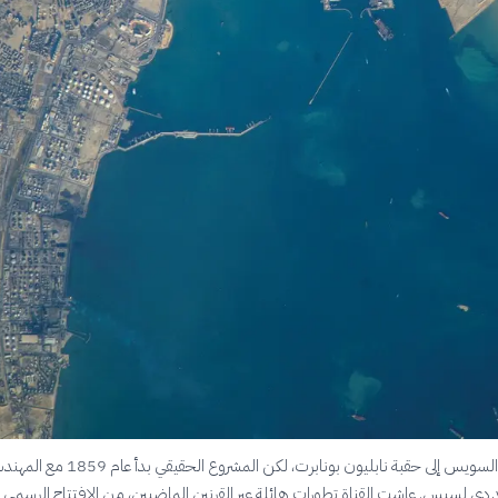
تعود فكرة قناة السويس إلى حقبة نابليون بونابرت، لكن المشروع الحقيقي بدأ عا
د دي لسبس. عاشت القناة تطورات هائلة عبر القرنين الماضيين، من الافتتاح الرسمي 