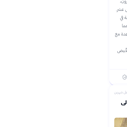
ون،
س عشر.
 في
ما
عدة مع
لأبيض
بل شهرين
م الفرنسي إلى الإنجاز المصري — من 1798 إلى