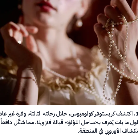
في عام 1498، اكتشف كريستوفر كولومبوس، خلال رحلته الثالثة، وفرة غير عا
ول ما بات يُعرف بـ«ساحل اللؤلؤ» قبالة فنزويلا، مما شكّل دافعاً
تكشاف الأوروبي في المنطقة.