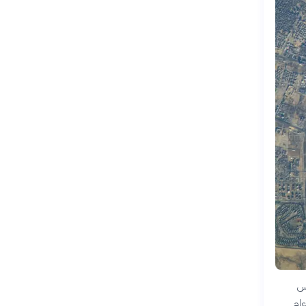
م 1859 مع المهندس
عام