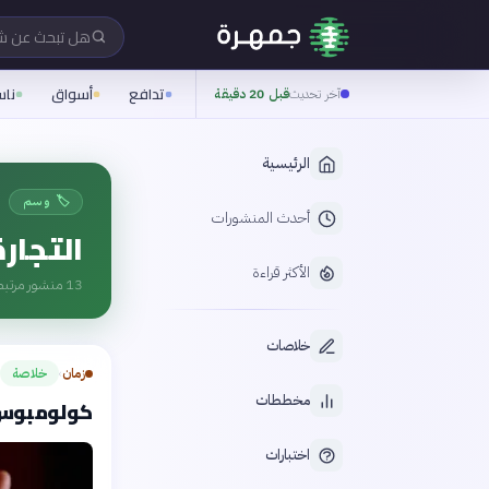
هل تبحث عن 
تدافع
أسواق
نا
آخر تحديث
قبل 20 دقيقة
الرئيسية
🏷️ وسم
أحدث المنشورات
التجارة
الأكثر قراءة
13
منشور مرتبط
خلاصات
زمان
خلاصة
›
مخططات
كولومبوس ي
اختبارات