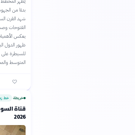
يُظهر المخطط ا
بدءًا من الجهو
شهد القرن السا
الفتوحات وصد ا
يعكس الأهمية ا
ظهور الدول الب
للسيطرة على طر
المتوسط والمح
خريطة
خط زم
›
2026