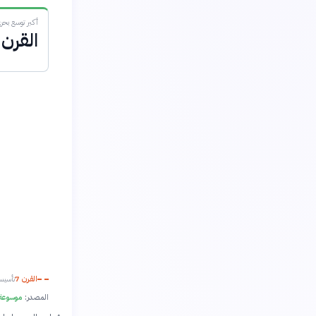
أكبر توسع بحر
القرن 16
القرن 7
تأسيس
المصدر:
موسوعة 