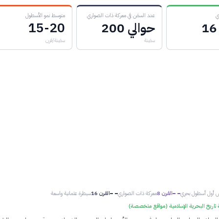
ي
عدد السفن في معركة ذات الصواري
متوسط نمو الأسطول
حوالي 200
15-20
سفينة
سفينة/قرن
 أول أسطول بحري
القرن 8
معركة ذات الصواري
القرن 16
سيطرة عثمانية واسعة
تاريخ البحرية الإسلامية (مواقع متخصصة)