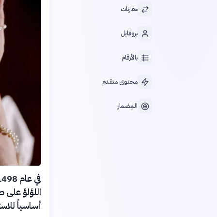
مقارنات
بروفايل
بالأرقام
محتوى متقدم
المِضمار
اللؤلؤ على ط
أساسياً للاس