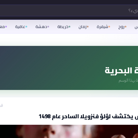
شيء؟
س
روح
شيفرة
زمان
خريطة
دهشة
عافية
مع
 البحرية
 بهذا الوسم
قبل 11
كتشف لؤلؤ فنزويلا الساحر عام 1498