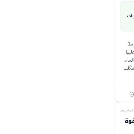
يات
وبي يطأ
ليها
الخام.
شكّلت
بل شهرين
قوة