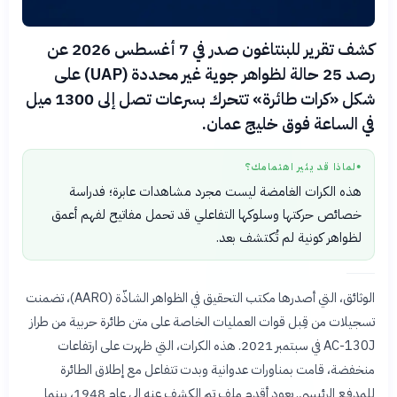
كشف تقرير للبنتاغون صدر في 7 أغسطس 2026 عن
رصد 25 حالة لظواهر جوية غير محددة (UAP) على
شكل «كرات طائرة» تتحرك بسرعات تصل إلى 1300 ميل
في الساعة فوق خليج عمان.
لماذا قد يثير اهتمامك؟
●
هذه الكرات الغامضة ليست مجرد مشاهدات عابرة؛ فدراسة
خصائص حركتها وسلوكها التفاعلي قد تحمل مفاتيح لفهم أعمق
لظواهر كونية لم تُكتشف بعد.
الوثائق، التي أصدرها مكتب التحقيق في الظواهر الشاذّة (AARO)، تضمنت
تسجيلات من قِبل قوات العمليات الخاصة على متن طائرة حربية من طراز
AC-130J في سبتمبر 2021. هذه الكرات، التي ظهرت على ارتفاعات
منخفضة، قامت بمناورات عدوانية وبدت تتفاعل مع إطلاق الطائرة
للمدفع الرئيسي. يعود أقدم ملف تم الكشف عنه إلى عام 1948، بينما