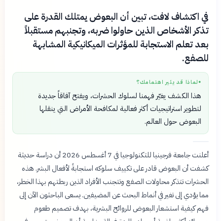
في اكتشاف لافت، تبين أن البعوض يمتلك القدرة على
تذكر الأشخاص الذين حاولوا ضربه، وتجنبهم مستقبلاً
بعد تعلم الاستجابة للمؤثرات الميكانيكية المشابهة
للصفع.
لماذا قد يثير اهتمامك؟
●
هذا الكشف يغيّر فهمنا لسلوك الحشرات، ويفتح آفاقاً جديدة
لتطوير استراتيجيات أكثر فعالية لمكافحة الأمراض التي ينقلها
البعوض حول العالم.
أعلنت جامعة فرجينيا للتكنولوجيا في 7 أغسطس 2026 أن دراسة حديثة
كشفت أن البعوض قادر على تكييف سلوكه استجابةً لأفعال البشر. هذه
الحشرات تتذكر محاولات الصفع وتتجنب الأفراد الذين ربطتهم بهذا الخطر،
مما يؤدي إلى تغير في أنماط البحث عن المضيفين. يسعى الباحثون الآن إلى
فهم كيفية استشعار البعوض للروائح البشرية، بهدف تصميم طعوم