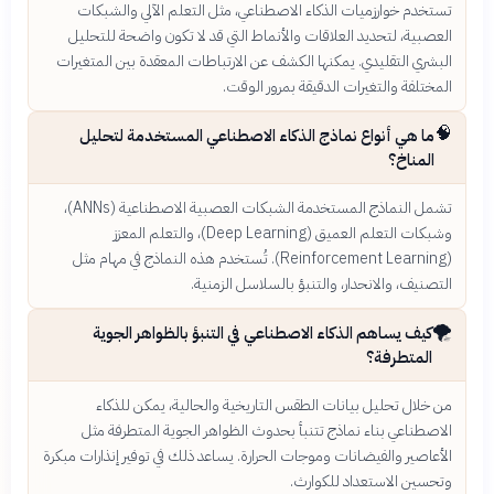
تستخدم خوارزميات الذكاء الاصطناعي، مثل التعلم الآلي والشبكات
العصبية، لتحديد العلاقات والأنماط التي قد لا تكون واضحة للتحليل
البشري التقليدي. يمكنها الكشف عن الارتباطات المعقدة بين المتغيرات
المختلفة والتغيرات الدقيقة بمرور الوقت.
🧠
ما هي أنواع نماذج الذكاء الاصطناعي المستخدمة لتحليل
المناخ؟
تشمل النماذج المستخدمة الشبكات العصبية الاصطناعية (ANNs)،
وشبكات التعلم العميق (Deep Learning)، والتعلم المعزز
(Reinforcement Learning). تُستخدم هذه النماذج في مهام مثل
التصنيف، والانحدار، والتنبؤ بالسلاسل الزمنية.
🌪️
كيف يساهم الذكاء الاصطناعي في التنبؤ بالظواهر الجوية
المتطرفة؟
من خلال تحليل بيانات الطقس التاريخية والحالية، يمكن للذكاء
الاصطناعي بناء نماذج تتنبأ بحدوث الظواهر الجوية المتطرفة مثل
الأعاصير والفيضانات وموجات الحرارة. يساعد ذلك في توفير إنذارات مبكرة
وتحسين الاستعداد للكوارث.