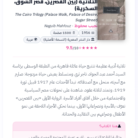
الثلاثية (بين القصرين، قصر الشوق،
السكرية)
The Cairo Trilogy (Palace Walk, Palace of Desire,
Sugar Street)
نجيب محفوظ
Naguib Mahfouz
·
📅
1956
📄
1500
صفحة
🏛
دار النشر المصرية (النسخة الأصلية)
🌍
عربية
9.5
⭐
★
★
★
★
/10
ثلاثية أدبية عظيمة تتتبع حياة عائلة قاهرية من الطبقة الوسطى برئاسة
السيد أحمد عبد الجواد، تاجر ثري ومتسلط يعيش حياة مزدوجة: صارم
مع أسرته، منحل مع أصدقائه. تبدأ الأحداث عام 1917 قبيل ثورة
1919، وتمتد لثلاثة عقود، شاهدة على تحولات مصر السياسية
والاجتماعية من خلال آفاق أفراد الأسرة. الرواية الأولى «بين القصرين»
تعرّف بالأسرة وتصراعاتها الأولى، بينما تحكي الأجزاء اللاحقة عن نمو
الأطفال وصراعهم بين التقاليد والحداثة.
👤
هذا الكتاب؟
مثالية للقارئ الذي يسعى لفهم عميق للمجتمع المصري والعربي،