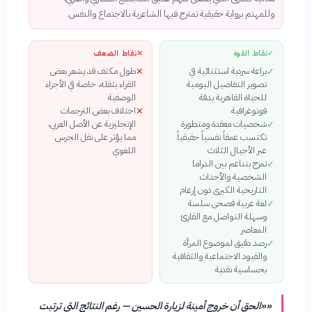
وللمهتم برواية حقيقية تمتزج فيها الشاعرية بالاجتماع والنفس.
✓
نقاط القوة
✕
نقاط الضعف
براعة سردية استثنائية في
طول مكثف قد يشعر بعض
✕
✓
تصوير التفاصيل اليومية
القراء بثقله، خاصة في الأجزاء
للحياة القاهرية بدقة
الوصفية
فوتوغرافية
اختلاف بعض الترجمات
✕
شخصيات معقدة ومتطورة
الإنجليزية عن الأصل العربي،
✓
تكتسب عمقاً نفسياً حقيقياً
مما يؤثر على نقل الجرس
عبر الأجيال الثلاث
اللغوي
تمزج بتناغم بين الدراما
✓
الشخصية والأحداث
التاريخية الكبرى دون إرغام
لغة عربية فصحى سلسة
✓
وسهلة التواصل مع القارئ
المعاصر
رصد دقيق لموضوع المرأة
✓
والقيود الاجتماعية والثقافية
بحساسية نقدية
«
«الحق أن خروج أمينة لزيارة الحسين — رغم النتائج التي ترتبت