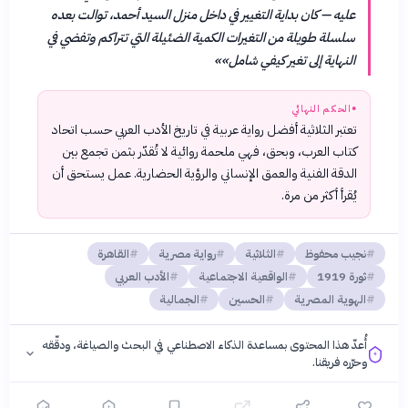
عليه — كان بداية التغيير في داخل منزل السيد أحمد، توالت بعده
سلسلة طويلة من التغيرات الكمية الضئيلة التي تتراكم وتفضي في
النهاية إلى تغير كيفي شامل»
»
●
الحكم النهائي
تعتبر الثلاثية أفضل رواية عربية في تاريخ الأدب العربي حسب اتحاد
كتاب العرب، وبحق، فهي ملحمة روائية لا تُقدّر بثمن تجمع بين
الدقة الفنية والعمق الإنساني والرؤية الحضارية. عمل يستحق أن
يُقرأ أكثر من مرة.
نجيب محفوظ
الثلاثية
رواية مصرية
القاهرة
ثورة 1919
الواقعية الاجتماعية
الأدب العربي
الهوية المصرية
الحسين
الجمالية
أُعدّ هذا المحتوى بمساعدة الذكاء الاصطناعي في البحث والصياغة، ودقّقه
وحرّره فريقنا.