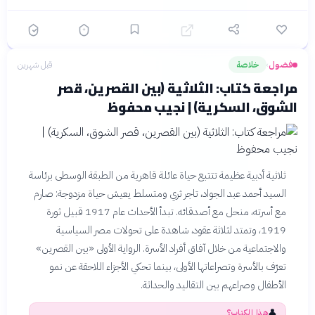
حيث يمثل الفقر قوة هدامة
تؤدي إلى الانحراف وفقدان
القيم
التعبير الأدبي المتقن: «إن مصر
✓
تأكل بنيها بلا رحمة. ومع هذا
فضول
خلاصة
قبل شهرين
›
يُقال عنا إننا شعب راضٍ. هذا
لعمري منتهى البؤس. أجل
مراجعة كتاب: الثلاثية (بين القصرين، قصر
غاية البؤس أن تكون بائسًا
الشوق، السكرية) | نجيب محفوظ
وراضيًا»
الإيقاع السردي المتسارع الذي
✓
يدفع القارئ نحو مصائر
الشخصيات بدون رحمة
ثلاثية أدبية عظيمة تتتبع حياة عائلة قاهرية من الطبقة الوسطى برئاسة
السيد أحمد عبد الجواد، تاجر ثري ومتسلط يعيش حياة مزدوجة: صارم
مع أسرته، منحل مع أصدقائه. تبدأ الأحداث عام 1917 قبيل ثورة
1919، وتمتد لثلاثة عقود، شاهدة على تحولات مصر السياسية
والاجتماعية من خلال آفاق أفراد الأسرة. الرواية الأولى «بين القصرين»
تعرّف بالأسرة وتصراعاتها الأولى، بينما تحكي الأجزاء اللاحقة عن نمو
الأطفال وصراعهم بين التقاليد والحداثة.
👤
هذا الكتاب؟