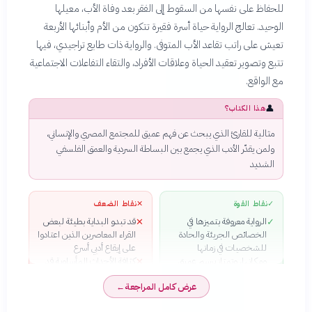
للحفاظ على نفسها من السقوط إلى الفقر بعد وفاة الأب، معيلها
الوحيد. تعالج الرواية حياة أسرة فقيرة تتكون من الأم وأبنائها الأربعة
تعيش على راتب تقاعد الأب المتوفى. والرواية ذات طابع تراجيدي، فيها
تتبع وتصوير تعقيد الحياة وعلاقات الأفراد، والتقاء التفاعلات الاجتماعية
مع الواقع.
👤
هذا الكتاب؟
مثالية للقارئ الذي يبحث عن فهم عميق للمجتمع المصري والإنساني،
ولمن يقدّر الأدب الذي يجمع بين البساطة السردية والعمق الفلسفي
الشديد
✓
نقاط القوة
✕
نقاط الضعف
الرواية معروفة بتميزها في
قد تبدو البداية بطيئة لبعض
✕
✓
الخصائص الجريئة والحادة
القراء المعاصرين الذين اعتادوا
للشخصيات في زمانها
على إيقاع أدبي أسرع
ومكانها، وتمتاز برسم عميق
كثافة الأحداث المأساوية قد
✕
ومؤثر لها
تؤثر سلبًا على بعض القراء
عرض كامل المراجعة
←
تعالج الرواية قضايا اجتماعية
الحساسين للمحتوى
✓
متجذرة في المجتمع المصري،
المظلم