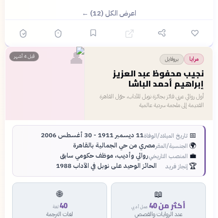
اعرض الكل (12) ←
👤
قبل 4 أشهر
بروفايل
مرايا
نجيب محفوظ عبد العزيز
إبراهيم أحمد الباشا
أول روائي عربي فائز بجائزة نوبل للآداب، حوّل القاهرة
القديمة إلى ملحمة سردية عالمية
📅
11 ديسمبر 1911 - 30 أغسطس 2006
تاريخ الميلاد/الوفاة
🌍
مصري من حي الجمالية بالقاهرة
الجنسية/المقر
💼
روائي وأديب، موظف حكومي سابق
المنصب التاريخي
🏆
الحائز الوحيد على نوبل في الآداب 1988
إنجاز فريد
🌐
📖
أكثر من 40
40
عمل أدبي
لغة
عدد الروايات والقصص
لغات الترجمة