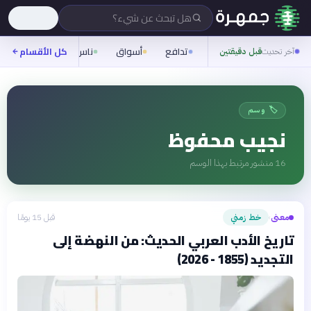
هل تبحث عن شيء؟
تدافع
أسواق
ناس
روح
كل الأقسام
شيفر
آخر تحديث
قبل دقيقتين
🏷️ وسم
نجيب محفوظ
16
منشور مرتبط بهذا الوسم
معنى
خط زمني
قبل 15 يومًا
›
تاريخ الأدب العربي الحديث: من النهضة إلى
التجديد (1855 - 2026)