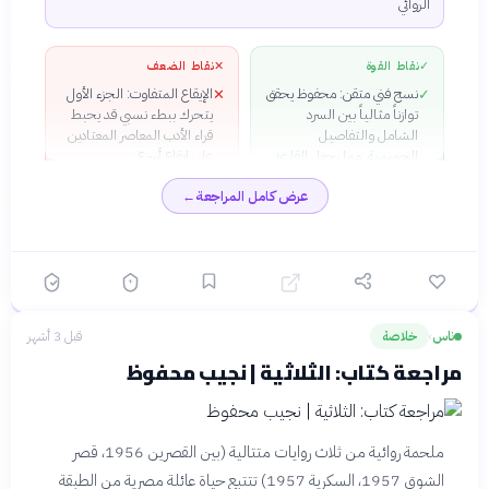
الروائي
✓
نقاط القوة
✕
نقاط الضعف
نسج فني متقن: محفوظ يحقق
الإيقاع المتفاوت: الجزء الأول
✕
✓
توازناً مثالياً بين السرد
يتحرك ببطء نسبي قد يحبط
الشامل والتفاصيل
قراء الأدب المعاصر المعتادين
الحميمية، مما يجعل القارئ
على إيقاع أسرع
يعيش الأحداث بحقيقية مؤثرة
عرض كامل المراجعة
←
عمق نفسي فريد: كل شخصية
✓
محبوكة بعناية فائقة مع
تناقضات داخلية حقيقية —
السيد أحمد يظهر كرجل
متدين في البيت وماجن في
الخارج، ما يعكس الازدواجية
الإنسانية
ناس
خلاصة
قبل 3 أشهر
›
مرآة تاريخية دقيقة: لا يكتفي
✓
محفوظ برواية قصة عائلية بل
مراجعة كتاب: الثلاثية | نجيب محفوظ
يصور المجتمع المصري في
جميع أبعاده — العمارة،
الملابس، الطعام، الموسيقى،
والعلاقات الاجتماعية
ملحمة روائية من ثلاث روايات متتالية (بين القصرين 1956، قصر
استحالة الكوميديا: السخرية
✓
الشوق 1957، السكرية 1957) تتتبع حياة عائلة مصرية من الطبقة
اللاذعة والفكاهة تنسج بذكاء