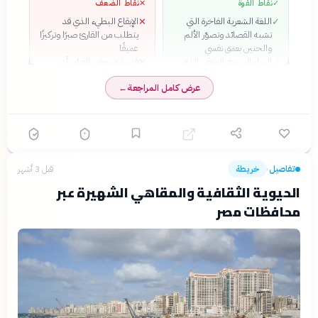
✓
نقاط القوة
✕
نقاط الضعف
اللغة الشعرية الفاخرة التي
الإيقاع البطيء الذي قد
✕
✓
تشبه القصائد وتصوّر الألم
يتطلب من القارئ صبرًا وتركيزًا
والحنين بعمق نفسي
عميقًا
البناء السردي المتقن الذي
قد يشعر بعض القراء بأن
✕
✓
يمزج بين الواقع التاريخي
الحبكة الروائية ضعيفة نسبيًا
عرض كامل المراجعة
←
والخيال الأدبي بسلاسة
مقابل الثقل الشعري للغة
شخصيات معقدة وعميقة تثير
✓
التعاطف والتفكر النقدي
القدرة على تحويل الحب
✓
الفردي إلى مجاز للعلاقة
بالوطن والثورة
تفاصيل
خريطة
قبل 3 أشهر
›
الحيوية الثقافية والمقاهي الشهيرة عبر
محافظات مصر