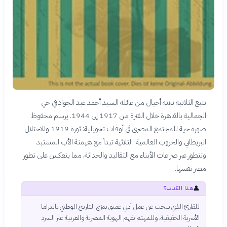
تتبع الثلاثية ثلاثة أجيال من عائلة السيد أحمد عبد الجواد في حي
الجمالية بالقاهرة خلال الفترة من 1917 إلى 1944. يرسم محفوظ
صورة حية للمجتمع المصري في أوقات تحويلية: ثورة 1919 والاحتلال
البريطاني والحروب العالمية. الثلاثية تبدأ مع هيمنة الأب المستبد
وتتطور عبر صراعات الأبناء مع التقاليد والحداثة، مما ينعكس على تطور
مصر نفسها.
👤
هذا الكتاب؟
للقارئ الذي يبحث عن عمل أدبي عميق يمزج التاريخ الوطني بالدراما
الأسرية الحقيقية، وللمهتم بفهم الهوية المصرية والعربية عبر السرد