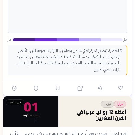
أقل
أكثر
القاهرة تتصدر كمركز ثقافي عالمي بمقاهيها التراثية العريقة، تليها الأقصر
💡
وجنوب سيناء كمقاصد سياحية ثقافية عالمية حيث تجمع بين الحضارة
الفرعونية والحياة الليلية الحديثة، بينما تحافظ المحافظات الريفية على
تراث شعبي أصيل.
01
قبل 4 أشهر
ترتيب
مرايا
أعظم 12 روائياً عربياً في
نجيب محفوظ
القرن العشرين
🥉
🥈
🥇
يُعتبر القرن العشرون عصراً ذهبياً للرواية العربية، حيث ظهر عدد من الكتّاب