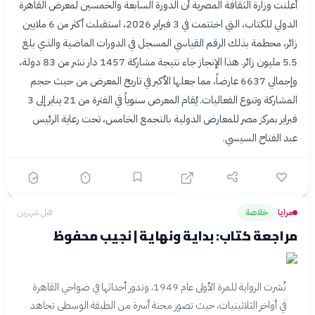
أعلنت وزارة الثقافة المصرية أن الدورة السابعة والخمسين لمعرض القاهرة
الدولي للكتاب، التي اختتمت في 3 فبراير 2026، استقبلت أكثر من 6 ملايين
زائر، محطمة بذلك الرقم القياسي المسجل في الدورات الماضية والذي بلغ
5.5 مليون زائر. هذا الإنجاز جاء نتيجة مشاركة 1457 دار نشر من 83 دولة،
وإجمالي 6637 عارضاً، مما جعلها الأكبر في تاريخ المعرض من حيث حجم
المشاركة وتنوع الفعاليات. يُقام المعرض سنوياً في الفترة من 21 يناير إلى 3
فبراير بمركز مصر للمعارض الدولية بالتجمع الخامس، تحت رعاية الرئيس
عبد الفتاح السيسي.
مرايا
خلاصة
قبل شهرين
›
مراجعة كتاب: بداية ونهاية | نجيب محفوظ
نُشرت الرواية للمرة الأولى عام 1949، وتدور أحداثها في ضواحي القاهرة
في أواخر الثلاثينيات، حيث تصور محنة أسرة من الطبقة الوسطى تجاهد