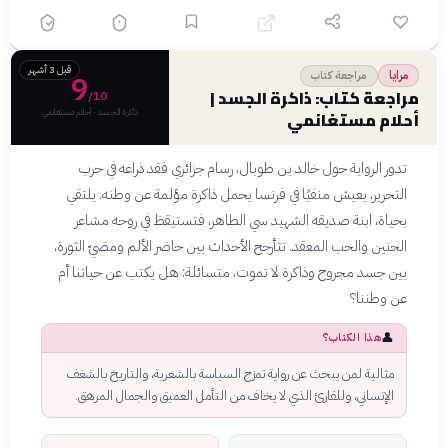
من خمسين شخصية دون
إهمال أي منها
قدرة استثنائية على تجسيد
✓
المجتمع المصري بطبقاته
قبل 3 أشهر
مراجعة كتاب
مرايا
ومتناقضاته الحقيقية
9
مراجعة كتاب: ذاكرة الجسد |
/10
ذاكرة الجسد · أحلام مستغانمي
أحلام مستغانمي
تدور الرواية حول خالد بن طوبال، رسام جزائري فقد ذراعه في حرب
التحرير، يعيش منفيًا في فرنسا يحمل ذاكرة مؤلمة عن وطنه. يلتقي
بحياة، ابنة صديقه الشهيد سي الطاهر، فتستيقظ في روحه مشاعر
الحنين والحب المعقد. تتأرجح الأحداث بين حاضر الألم ومضيّ الثورة،
بين جسد مجروح وذاكرة لا تموت، متسائلة: هل يكتب عن حياتنا أم
عن وطننا؟
👤
هذا الكتاب؟
مثالية لمن يبحث عن رواية تمزج السياسة بالشعرية، والتاريخ بالشغف
الإنساني، وللقارئ الذي لا يخاف من التأمل العميق والجمال المرهق.