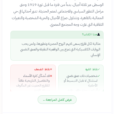
الوسطى عبر ثلاثة أجيال، بدءاً من فترة ما قبل ثورة 1919 وحتى
عبر النص، معطية الواقعية
الثقيلة نوعاً من التوازن
مراحل التطور السياسي والاجتماعي لمصر الحديثة. تدور أحداثها في حي
الإنساني
الجمالية بالقاهرة، وتتناول صراع الأجيال والحرية الشخصية والتغيرات
الثقافية التي غيّرت وجه المجتمع المصري.
👤
هذا الكتاب؟
مثالية لكل قارئ يسعى لفهم الروح المصرية وتطورها، ولمن يحب
الروايات الكلاسيكية التي تمزج بين الواقعية الدقيقة والعمق النفسي
الإنساني
✓
نقاط القوة
✕
نقاط الضعف
شخصيات ذات عمق نفسي
قد تُشكّل كثرة الأسماء
✕
✓
استثنائي لا تقبل التبسيط أو
والتفاصيل التاريخية عائقاً
الأحادية
للقارئ الحديث غير المألوف
أسلوب سردي واقعي دقيق
بسياق الفترة
✓
يُحوّل التاريخ إلى «حي
الأسلوب الوصفي الكثيف في
✕
عرض كامل المراجعة
←
مشهود» من خلال التفاصيل
مواضع معينة قد يُبطّئ إيقاع
المعمارية والاجتماعية
السرد
بناء روائي متقن يتعامل مع أكثر
✓