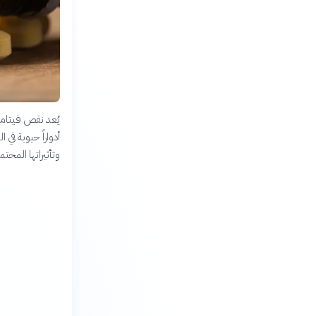
يُعد نقص فيتامي
أدواراً حيوية ف
وتأثيراتها المحت