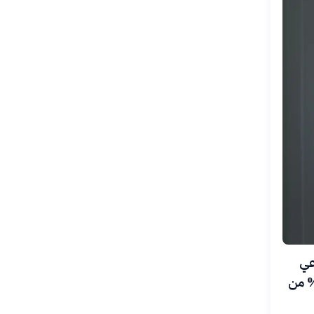
صطناعي
بير حصول مرضى المستشفيات على الأكسجين، ليقضوا 85% من