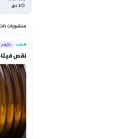
1 دق
منشورات ذات
عافية
بالأرقام
›
نقص فيتامي