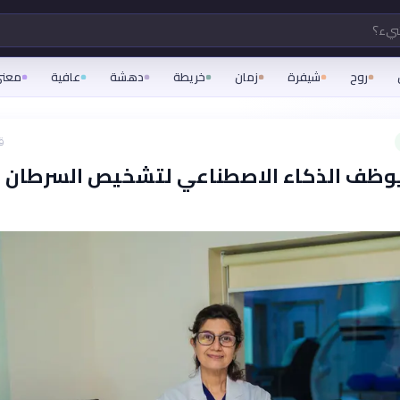
شيء؟
روح
شيفرة
زمان
خريطة
دهشة
عافية
معن
ق
يوظف الذكاء الاصطناعي لتشخيص السرطان