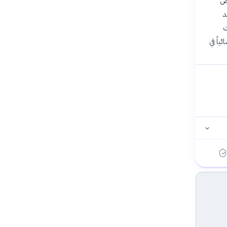
يص
د
ت
يشمل أيضاً تعيين 530 طبيباً أخصائياً في