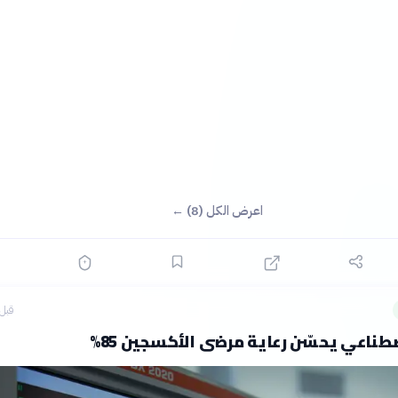
اعرض الكل (8) ←
قبل 3 ساع
صطناعي يحسّن رعاية مرضى الأكسجين 85%