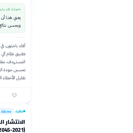
لماذا قد يثي
●
يعني هذا أن 
ويحسن نتائج 
أفاد باحثون، في
تحسين جودة الرع
تقليل الأخطاء ال
عافية
مخطط
›
الانتشار ا
(2021-2045)