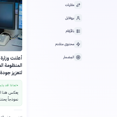
مقارنات
بروفايل
بالأرقام
محتوى متقدم
المِضمار
المنظومة الص
لتعزيز جودة 
لماذا قد يثي
●
يعكس هذا ال
نموذجاً يحتذ