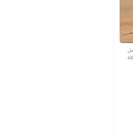
شمل
كلة