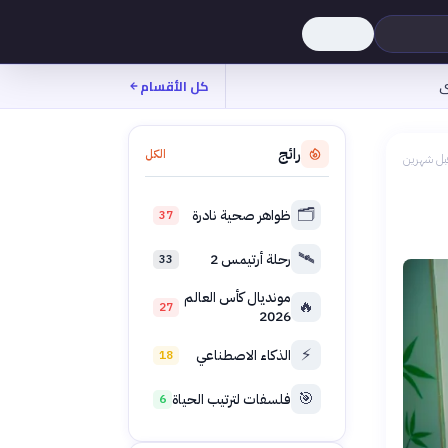
ى
كل الأقسام
رائج
الكل
بل شهرين
🗂️
ظواهر صحية نادرة
37
🛰️
رحلة أرتيمس 2
33
مونديال كأس العالم
🔥
27
2026
⚡
الذكاء الاصطناعي
18
🎯
فلسفات لترتيب الحياة
6