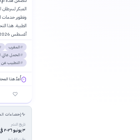
تتضمن هذه الإص
المبكر لسرطان ا
وتطوير خدمات ا
أغسطس 2026 لسد النقص في المستشفيات العمومية.
المغرب
الحمل عالي ا
التطبيب عن 
أُعدّ هذا المح
فلسفتنا المعرفية
إحصاءات الم
تاريخ النشر
٣ يونيو ٢٠٢٦ في ٠٩:٥٥ م
وقت القراءة