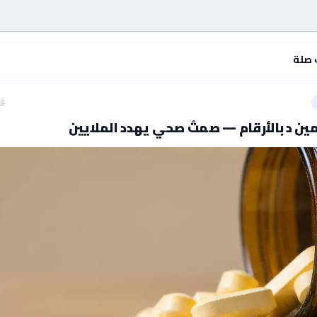
 صلة
قب
ن د بالأرقام — صمتٌ صحي يهدد الملايين