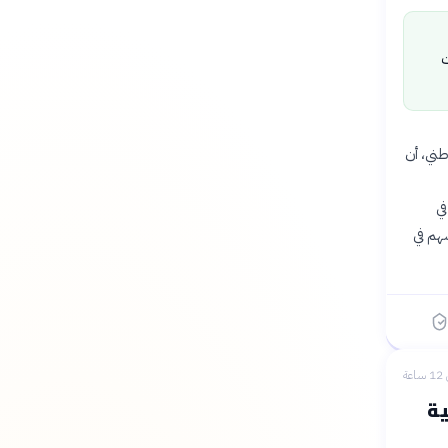
ت
طني، أن
في
هم في
عة
ية