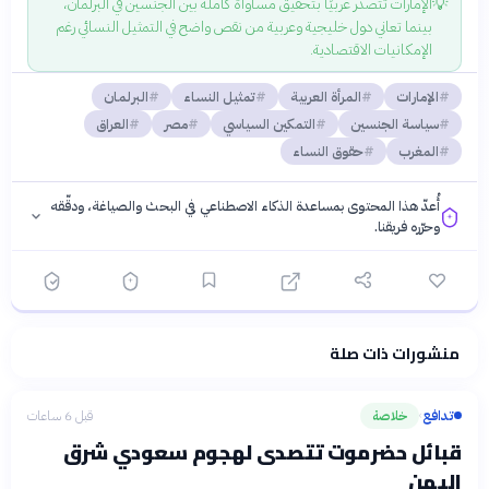
💡
الإمارات تتصدر عربيًا بتحقيق مساواة كاملة بين الجنسين في البرلمان،
بينما تعاني دول خليجية وعربية من نقص واضح في التمثيل النسائي رغم
الإمكانيات الاقتصادية.
الإمارات
المرأة العربية
تمثيل النساء
البرلمان
سياسة الجنسين
التمكين السياسي
مصر
العراق
المغرب
حقوق النساء
أُعدّ هذا المحتوى بمساعدة الذكاء الاصطناعي في البحث والصياغة، ودقّقه
وحرّره فريقنا.
منشورات ذات صلة
فلسفتنا المعرفية
·
سياسة الذكاء الاصطناعي
تدافع
خلاصة
قبل 6 ساعات
›
قبائل حضرموت تتصدى لهجوم سعودي شرق
اليمن