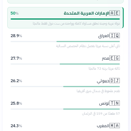
الإمارات العربية المتحدة
🇦🇪
50
%
دولة عربية وحيدة تحقق مساواة كاملة وواحدة من ست دول فقط عالميًا
العراق
🇮🇶
28.9
%
ثاني أعلى نسبة عربيًا بفضل نظام الحصص النسائية
مصر
🇪🇬
27.7
%
ثالثة عربيًا برتبة 72 عالميًا
جيبوتي
🇩🇯
26.2
%
تقدم ملحوظ في شمال شرق أفريقيا
تونس
🇹🇳
25.8
%
57 مقعدًا من 159 في البرلمان
المغرب
🇲🇦
24.3
%