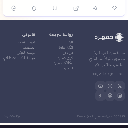
روابط سريعة
قانوني
الرئيسية
شروط الخدمة
الأكثر قراءة
الخصوصية
من نحن
سياسة الكوكيز
منصة معرفية عربية توفر
فريق جمهرة
سياسة الذكاء الاصطناعي
محتوى موثوقاً ومنظماً في
مكافآت جمهرة
العلوم والثقافة والفكر
اتصل بنا
قيمة المرء ما يعرفه
©
2026
جمهرة — جميع الحقوق محفوظة
مُحدَّث يوميًا