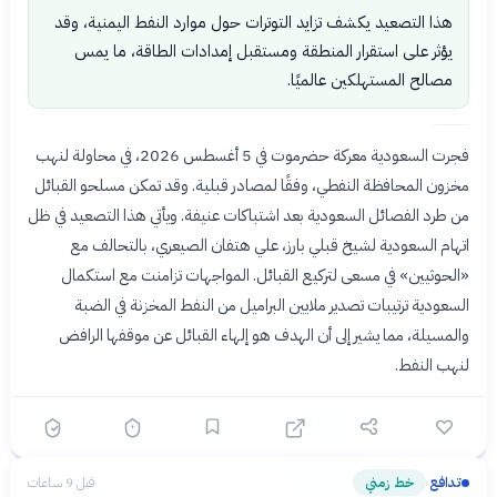
هذا التصعيد يكشف تزايد التوترات حول موارد النفط اليمنية، وقد
يؤثر على استقرار المنطقة ومستقبل إمدادات الطاقة، ما يمس
مصالح المستهلكين عالميًا.
فجرت السعودية معركة حضرموت في 5 أغسطس 2026، في محاولة لنهب
مخزون المحافظة النفطي، وفقًا لمصادر قبلية. وقد تمكن مسلحو القبائل
من طرد الفصائل السعودية بعد اشتباكات عنيفة. ويأتي هذا التصعيد في ظل
اتهام السعودية لشيخ قبلي بارز، علي هتفان الصيعري، بالتحالف مع
«الحوثيين» في مسعى لتركيع القبائل. المواجهات تزامنت مع استكمال
السعودية ترتيبات تصدير ملايين البراميل من النفط المخزنة في الضبة
والمسيلة، مما يشير إلى أن الهدف هو إلهاء القبائل عن موقفها الرافض
لنهب النفط.
تدافع
خط زمني
قبل 9 ساعات
›