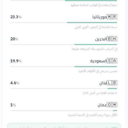
نموذج متقدم في قوانين انتخابية متطورة
موريتانيا
🇲🇷
23.3
%
نسبة متقدمة في الجنوب الغربي العربي
البحرين
🇧🇭
20
%
في المراتب المتوسطة المرتفعة خليجيًا
السعودية
🇸🇦
19.9
%
تحسن تدريجي في الأعوام الأخيرة
لبنان
🇱🇧
4.6
%
6 مقاعد فقط من أصل 128
عمان
🇴🇲
1
%
الأقل عربيًا برغم التقدم في التنمية البشرية