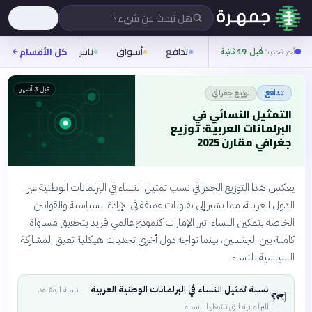
هل تبحث عن شيء؟
تدافع
أسواق
ناس
روح
كل الأقسام
شيفر
آخر تحديث
قبل 19 ثانية
قبل 3 أشهر
توزيع جغرافي
تدافع
التمثيل النسائي في
البرلمانات العربية: توزيع
جغرافي مقارن 2025
يعكس هذا التوزيع الجغرافي نسب تمثيل النساء في البرلمانات الوطنية عبر
الدول العربية، مما يشير إلى تفاوتات عميقة في الإرادة السياسية والقوانين
الخاصة بتمكين النساء. تبرز الإمارات كنموذج عالمي فريد بتحقيق مساواة
كاملة بين الجنسين، بينما تواجه دول أخرى تحديات هيكلية تعيق المشاركة
السياسية للنساء.
نسبة تمثيل النساء في البرلمانات الوطنية العربية
—
نسبة المقاعد
🗺️
البرلمانية التي تشغلها النساء