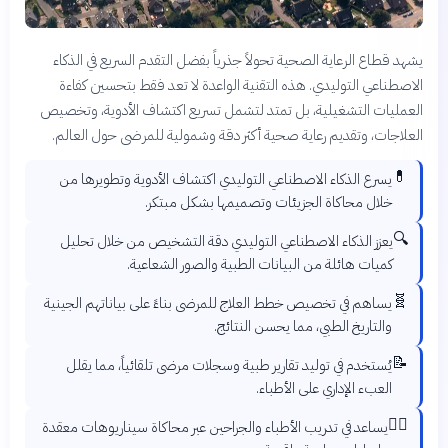
يشهد قطاع الرعاية الصحية تحولاً جذرياً بفضل التقدم السريع في الذكاء
الاصطناعي التوليدي. هذه التقنية الواعدة لا تعد فقط بتحسين كفاءة
العمليات التشغيلية، بل تمتد لتشمل تسريع اكتشاف الأدوية، وتخصيص
العلاجات، وتقديم رعاية صحية أكثر دقة وشمولية للمرضى حول العالم.
💊
يسرع الذكاء الاصطناعي التوليدي اكتشاف الأدوية وتطويرها من
خلال محاكاة الجزيئات وتصميمها بشكل مبتكر.
🔍
يعزز الذكاء الاصطناعي التوليدي دقة التشخيص من خلال تحليل
كميات هائلة من البيانات الطبية والصور الشعاعية.
🧬
يساهم في تخصيص خطط العلاج للمرضى بناءً على بياناتهم الجينية
والتاريخ الطبي، مما يحسن النتائج.
📝
يُستخدم في توليد تقارير طبية وسجلات مرضى تلقائياً، مما يقلل
العبء الإداري على الأطباء.
🧑‍⚕️
يساعد في تدريب الأطباء والجراحين عبر محاكاة سيناريوهات معقدة