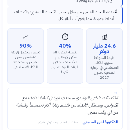
وإجراءات جراحية واقعية.
🔬
يدعم البحث العلمي من خلال تحليل الأبحاث المنشورة واكتشاف
أنماط جديدة، مما يفتح آفاقاً للابتكار.
📈
⏱️
💰
24.6 مليار
40%
90%
دولار
النسبة المئوية التي
تحسن محتمل في دقة
يمكن أن يقلل بها
تشخيص بعض
القيمة المتوقعة
الذكاء الاصطناعي
الأمراض باستخدام
لسوق الذكاء
الوقت اللازم لتطوير
الذكاء الاصطناعي
الاصطناعي في الرعاية
الأدوية
الصحية بحلول
2027
"
الذكاء الاصطناعي التوليدي سيحدث ثورة في كيفية تعاملنا مع
الأمراض، وسيمكّن الأطباء من تقديم رعاية أكثر تخصيصاً وفعالية
من أي وقت مضى.
الدكتورة لمى السبيعي
—
استشارية طب وجينوم بشري