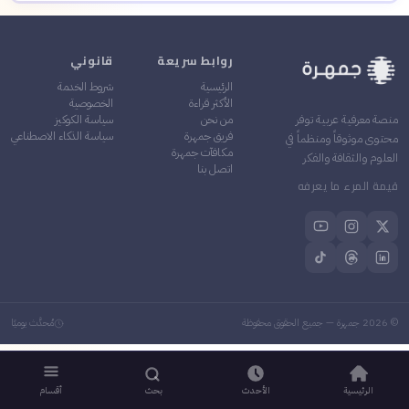
روابط سريعة
قانوني
الرئيسية
شروط الخدمة
الأكثر قراءة
الخصوصية
من نحن
سياسة الكوكيز
منصة معرفية عربية توفر
فريق جمهرة
سياسة الذكاء الاصطناعي
محتوى موثوقاً ومنظماً في
مكافآت جمهرة
العلوم والثقافة والفكر
اتصل بنا
قيمة المرء ما يعرفه
©
2026
جمهرة — جميع الحقوق محفوظة
مُحدَّث يوميًا
الرئيسية
الأحدث
بحث
أقسام