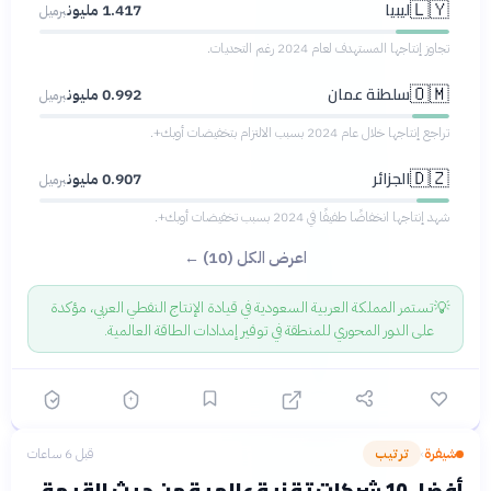
ليبيا
🇱🇾
1.417 مليون
برميل
تجاوز إنتاجها المستهدف لعام 2024 رغم التحديات.
سلطنة عمان
🇴🇲
0.992 مليون
برميل
تراجع إنتاجها خلال عام 2024 بسبب الالتزام بتخفيضات أوبك+.
الجزائر
🇩🇿
0.907 مليون
برميل
شهد إنتاجها انخفاضًا طفيفًا في 2024 بسبب تخفيضات أوبك+.
اعرض الكل (10) ←
💡
تستمر المملكة العربية السعودية في قيادة الإنتاج النفطي العربي، مؤكدة
على الدور المحوري للمنطقة في توفير إمدادات الطاقة العالمية.
شيفرة
ترتيب
قبل 6 ساعات
›
أفضل 10 شركات تقنية عالمية من حيث القيمة