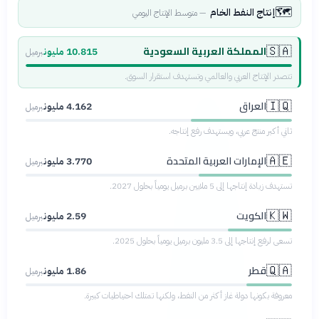
🗺️
إنتاج النفط الخام
—
متوسط الإنتاج اليومي
المملكة العربية السعودية
🇸🇦
10.815 مليون
برميل
تتصدر الإنتاج العربي والعالمي وتستهدف استقرار السوق.
العراق
🇮🇶
4.162 مليون
برميل
ثاني أكبر منتج عربي، ويستهدف رفع إنتاجه.
الإمارات العربية المتحدة
🇦🇪
3.770 مليون
برميل
تستهدف زيادة إنتاجها إلى 5 ملايين برميل يومياً بحلول 2027.
الكويت
🇰🇼
2.59 مليون
برميل
تسعى لرفع إنتاجها إلى 3.5 مليون برميل يومياً بحلول 2025.
قطر
🇶🇦
1.86 مليون
برميل
معروفة بكونها دولة غاز أكثر من النفط، ولكنها تمتلك احتياطيات كبيرة.