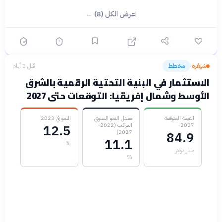
اعرض الكل (8) ←
شيفرة
مخطط
قبل 3 أيام
›
الاستثمار في البنية التحتية الرقمية بالشرق
الأوسط وشمال إفريقيا: التوقعات حتى 2027
القيمة المتوقعة
معدل النمو السنوي
النمو في 2023
2027
المركب (2022-
12.5
2027)
84.9
11.1
%
مليار دولار
%