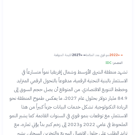
2022
نمو قوي بعد الجائحة
2027
القيمة المتوقعة
المصدر:
IDC
تشهد منطقة الشرق الأوسط وشمال إفريقيا نمواً متسارعاً في
الاستثمار بالبنية التحتية الرقمية، مدفوعاً بالتحول الرقمي المتزايد
وخطط التنويع الاقتصادي. من المتوقع أن يصل حجم السوق إلى
84.9 مليار دولار بحلول عام 2027، ما يعكس طموح المنطقة نحو
الريادة التكنولوجية. تشكل خدمات البيانات جزءاً كبيراً من هذا
الاستثمار، مع توقعات بنمو قوي في السنوات القادمة. كما يشير النمو
الملحوظ في عامي 2022 و2023 إلى زخم كبير بدأ يؤتي ثماره، مع
تزايد الطلب على حلول الاتصال السريع والتخزين السحابي. يشير