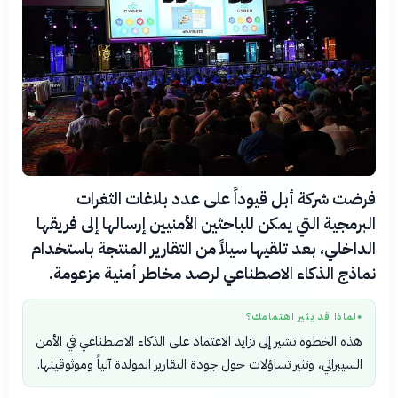
فرضت شركة أبل قيوداً على عدد بلاغات الثغرات
البرمجية التي يمكن للباحثين الأمنيين إرسالها إلى فريقها
الداخلي، بعد تلقيها سيلاً من التقارير المنتجة باستخدام
نماذج الذكاء الاصطناعي لرصد مخاطر أمنية مزعومة.
لماذا قد يثير اهتمامك؟
●
هذه الخطوة تشير إلى تزايد الاعتماد على الذكاء الاصطناعي في الأمن
السيبراني، وتثير تساؤلات حول جودة التقارير المولدة آلياً وموثوقيتها.