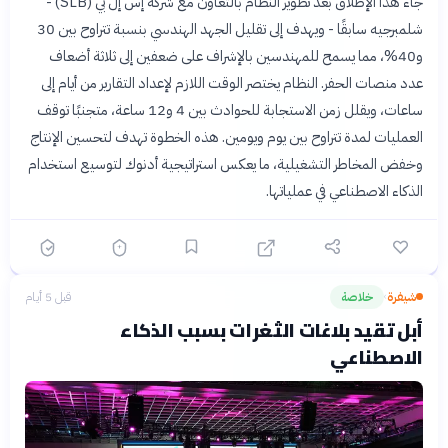
جاء هذا الإطلاق بعد تطوير النظام بالتعاون مع شركة إس إل بي (SLB) -
شلمبرجيه سابقًا - ويهدف إلى تقليل الجهد الهندسي بنسبة تتراوح بين 30
و40%، مما يسمح للمهندسين بالإشراف على ضعفين إلى ثلاثة أضعاف
عدد منصات الحفر. النظام يختصر الوقت اللازم لإعداد التقارير من أيام إلى
ساعات، ويقلل زمن الاستجابة للحوادث بين 4 و12 ساعة، متجنبًا توقف
العمليات لمدة تتراوح بين يوم ويومين. هذه الخطوة تهدف لتحسين الإنتاج
وخفض المخاطر التشغيلية، ما يعكس استراتيجية أدنوك لتوسيع استخدام
الذكاء الاصطناعي في عملياتها.
شيفرة
خلاصة
قبل 5 أيام
›
أبل تقيد بلاغات الثغرات بسبب الذكاء
الاصطناعي