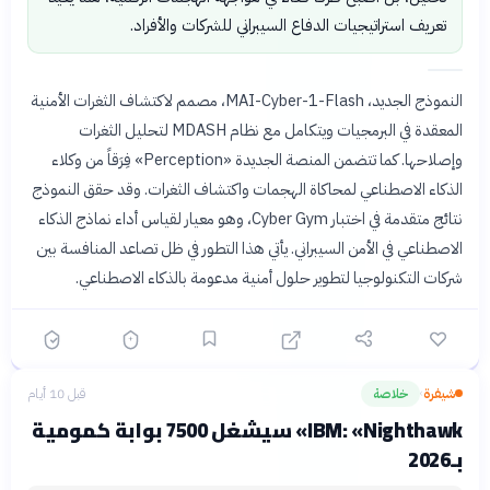
تعريف استراتيجيات الدفاع السيبراني للشركات والأفراد.
النموذج الجديد، MAI-Cyber-1-Flash، مصمم لاكتشاف الثغرات الأمنية
المعقدة في البرمجيات ويتكامل مع نظام MDASH لتحليل الثغرات
وإصلاحها. كما تتضمن المنصة الجديدة «Perception» فِرَقاً من وكلاء
الذكاء الاصطناعي لمحاكاة الهجمات واكتشاف الثغرات. وقد حقق النموذج
نتائج متقدمة في اختبار Cyber Gym، وهو معيار لقياس أداء نماذج الذكاء
الاصطناعي في الأمن السيبراني. يأتي هذا التطور في ظل تصاعد المنافسة بين
شركات التكنولوجيا لتطوير حلول أمنية مدعومة بالذكاء الاصطناعي.
شيفرة
خلاصة
قبل 10 أيام
›
IBM: «Nighthawk» سيشغل 7500 بوابة كمومية
بـ2026