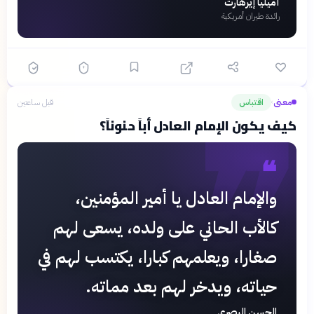
أميليا إيرهارت
رائدة طيران أمريكية
❞
معنى
اقتباس
قبل ساعتين
›
كيف يكون الإمام العادل أباً حنوناً؟
❝
والإمام العادل يا أمير المؤمنين،
كالأب الحاني على ولده، يسعى لهم
صغارا، ويعلمهم كبارا، يكتسب لهم في
حياته، ويدخر لهم بعد مماته.
الحسن البصري