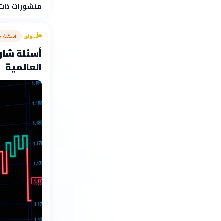
منشورات ذات
أسواق
أسئلة 
›
أسئلة شارح
العالمية