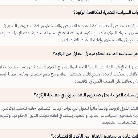
ت السياسة النقدية لمكافحة الركود؟
مركزية بتخفيض أسعار الفائدة لتشجيع الاقتراض والاستثمار، وزيادة المعروض النقدي في
تشتري البنوك المركزية أصول حكومية وخاصة لضخ السيولة مباشرة. هذه الإجراءات تهدف
الاستهلاكي والاستثماري وإعادة النشاط الاقتصادي.
السياسة المالية الحكومية في التعافي من الركود؟
بزيادة الإنفاق العام على البنية التحتية والمشاريع الكبرى لتوليد فرص عمل جديدة. تخ
أفراد والشركات لزيادة الاستهلاك والاستثمار. توفر برامج دعم اجتماعي وتأمين بطالة لحما
ة وتحافظ على الطلب الكلي في الاقتصاد.
ؤسسات الدولية مثل صندوق النقد الدولي في معالجة الركود؟
قد الدولي قروضاً ودعماً مالياً للدول التي تواجه أزمات اقتصادية حادة لتجنب الإفلاس. ي
ة لتصحيح السياسات المالية والنقدية. يساعد في إعادة هيكلة الديون الحكومية وتقديم 
ر الاقتصادات الضعيفة.
ت عادة ما يستغرق التعافي من الركود الاقتصادي؟