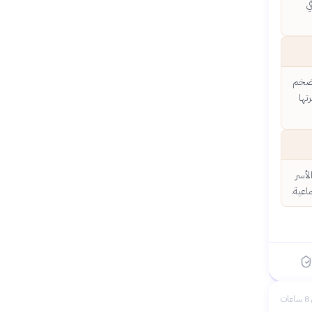
ي
لتضخم
تها
لأسر
اعية.
ات