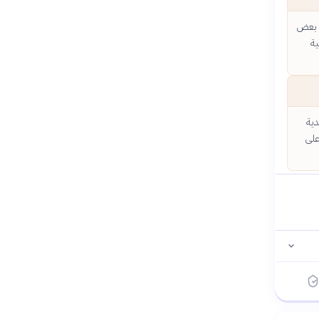
. بعض
ية
دية
على