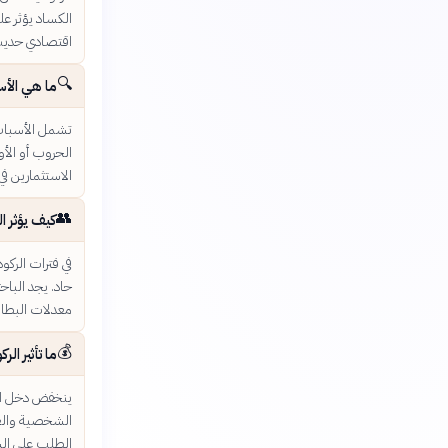
الكساد يؤثر عل
اقتصادي حديث هو الكسا
🔍
ما هي الأس
تشمل الأسباب ا
الحروب أو الأو
الاستثمارين في
👥
كيف يؤثر 
في فترات الركو
حاد. يجد الباح
معدلات البطالة
💰
ما تأثير ال
ينخفض دخل الأس
الشخصية والعق
الطلب على الس