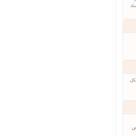
ساد
شكل
فض