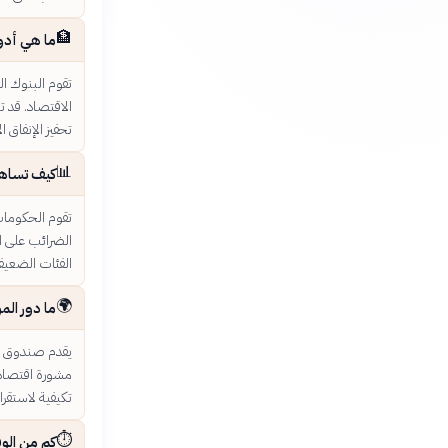
🏦
ما هي أدوا
تقوم البنوك ال
الاقتصاد. قد 
تحفيز الإنفاق 
📊
كيف تساهم 
تقوم الحكومات 
الضرائب على ال
الفئات الضعيف
🌍
ما دور الم
يقدم صندوق الن
مشورة اقتصادي
تكيفية لاستقرا
⏱️
كم من الوق