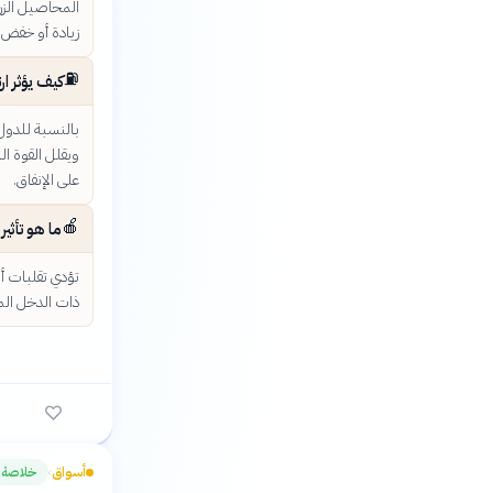
المحاصيل الزرا
زيادة أو خفض 
⛽
كيف يؤثر ا
بالنسبة للدول 
ويقلل القوة الش
على الإنفاق.
🍎
ما هو تأثير
تؤدي تقلبات أس
ذات الدخل المح
أسواق
خلاصة
›