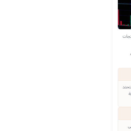
نتجات
تحدد
ة
ى