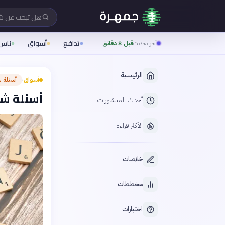
هل تبحث عن 
تدافع
أسواق
ناس
آخر تحديث
قبل 8 دقائق
الرئيسية
أسواق
أسئلة 
›
أسئلة شا
أحدث المنشورات
الأكثر قراءة
خلاصات
مخططات
اختبارات