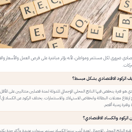
تصادي ضروري لكل مستثمر ومواطن، لأنه يؤثر مباشرة على فرص العمل والأسعار والاس
شركات.
يف الركود الاقتصادي بشكل مبسط؟
دي هو فترة ينخفض فيها الناتج المحلي الإجمالي للدولة لمدة فصلين متتاليين على الأقل.
 ارتفاع معدلات البطالة وانخفاض الاستهلاك والاستثمارات. يختلف الركود عن الكساد في أ
 وفترة زمنية أقصر.
ين الركود والكساد الاقتصادي؟
يه الناتج المحلي الإجمالي لعدة أشهر بينما الكساد يستمر سنوات عديدة وأكثر حدة بكثير