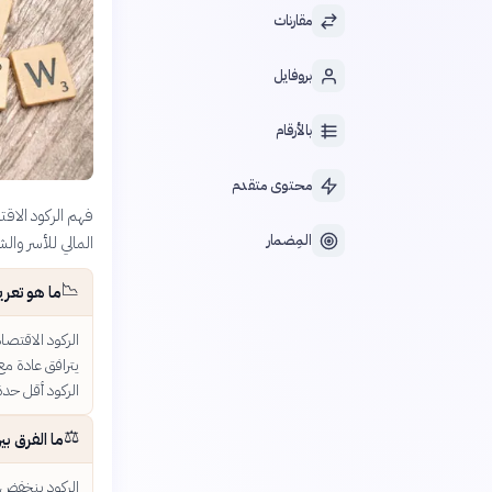
مقارنات
بروفايل
بالأرقام
محتوى متقدم
فهم الركود الاق
المِضمار
المالي للأسر وال
📉
ما هو تعر
الركود الاقتصا
يترافق عادة مع
الركود أقل حدة
⚖️
ما الفرق ب
الركود ينخفض ف