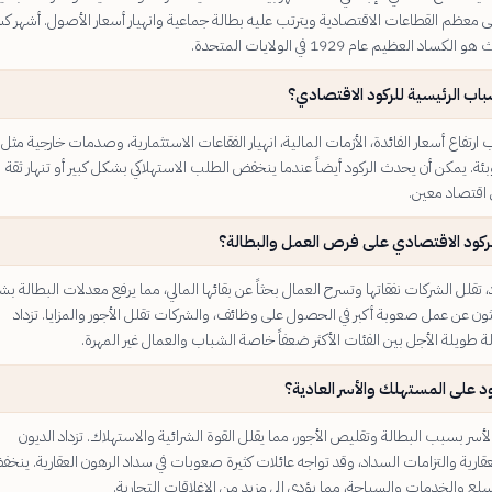
ى معظم القطاعات الاقتصادية ويترتب عليه بطالة جماعية وانهيار أسعار الأصول. أشهر ك
د العظيم عام 1929 في الولايات المتحدة.
باب الرئيسية للركود الاقتصادي؟
رتفاع أسعار الفائدة، الأزمات المالية، انهيار الفقاعات الاستثمارية، وصدمات خارجية مثل
بئة. يمكن أن يحدث الركود أيضاً عندما ينخفض الطلب الاستهلاكي بشكل كبير أو تنهار ثقة
 اقتصاد معين.
الركود الاقتصادي على فرص العمل والبطالة؟
د، تقلل الشركات نفقاتها وتسرح العمال بحثاً عن بقائها المالي، مما يرفع معدلات البطالة ب
ثون عن عمل صعوبة أكبر في الحصول على وظائف، والشركات تقلل الأجور والمزايا. تزداد
 طويلة الأجل بين الفئات الأكثر ضعفاً خاصة الشباب والعمال غير المهرة.
ركود على المستهلك والأسر العادية؟
ر بسبب البطالة وتقليص الأجور، مما يقلل القوة الشرائية والاستهلاك. تزداد الديون
ارية والتزامات السداد، وقد تواجه عائلات كثيرة صعوبات في سداد الرهون العقارية. ينخ
لع والخدمات والسياحة، مما يؤدي إلى مزيد من الإغلاقات التجارية.