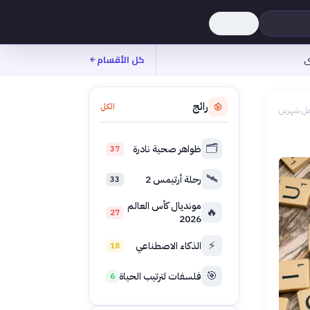
ى
كل الأقسام
رائج
الكل
بل شهرين
🗂️
ظواهر صحية نادرة
37
🛰️
رحلة أرتيمس 2
33
مونديال كأس العالم
🔥
27
2026
⚡
الذكاء الاصطناعي
18
🎯
فلسفات لترتيب الحياة
6