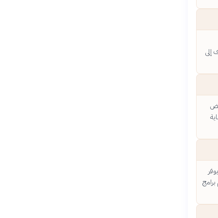
 إلى
فض
ية
وفر
برامج