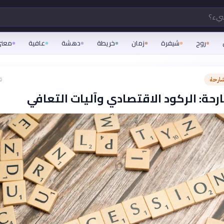
شيء؟
روح
شيفرة
زمان
خريطة
دهشة
عافية
معن
شارحة
ق
رحة: الركود الاقتصادي وآليات التعافي