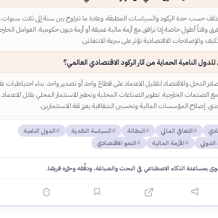
ختلف حسب حدة الركود والسياسات المطبقة، وعادة ما تتراوح بين سنة إلى ثلاث سنوات
رق وقتاً أطول خاصة إذا ترافق مع أزمة مالية عميقة أو أزمة ديون حكومية. العوامل الخارج
تكيف والإصلاحات الاقتصادية تؤثر على سرعة الانتعاش.
لدول النامية الحماية من آثار الركود الاقتصادي العالمي؟
در الدخل والاقتصاد لتقليل الاعتماد على قطاع واحد أو تصدير واحد. بناء احتياطيات نق
ع الصدمات الخارجية. تطوير الصناعات المحلية وتحفيز الاستثمار المحلي يقلل الاعتماد 
جنبي. إصلاح المؤسسات المالية وتحسين الشفافية يعزز ثقة الاستثمارين.
ادي
التعافي المالي
البطالة
السياسة النقدية
الدول النامية
الدولي
الأزمة المالية
النمو الاقتصادي
توى بمساعدة الذكاء الاصطناعي في البحث والصياغة، ودقّقه وحرّره فريقنا.
·
سياسة الذكاء الاصطناعي