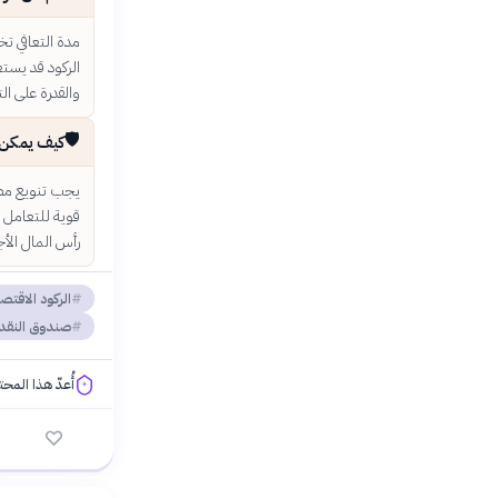
مدة التعافي ت
الركود قد يستغ
والقدرة على ال
🛡️
كيف يمكن ل
يجب تنويع مصا
قوية للتعامل م
رأس المال الأ
الركود الاقتص
صندوق النقد 
أُعدّ هذا المح
فلسفتنا المعرفية