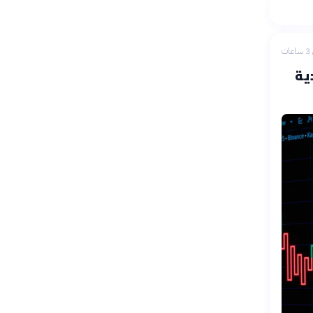
ات
ية