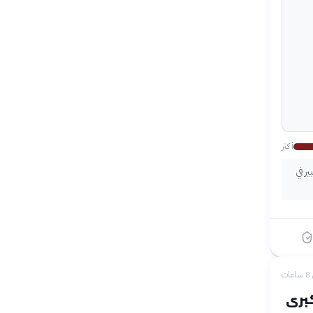
أكثر
ر في
ات
كبرى