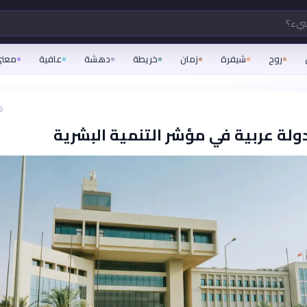
شيء؟
روح
شيفرة
زمان
خريطة
دهشة
عافية
معن
ق