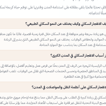
سكاني تحديًا عالميًا يلقي بظلاله على استدامة المدن وقدرتها على توفير حياة كريمة لسكا
ًا لتداعياته.
ف الانفجار السكاني وكيف يختلف عن النمو السكاني الطبيعي؟
ني هو زيادة سريعة وغير متوقعة في عدد السكان خلال فترة زمنية قصيرة، غالبًا ما تكون مدف
 المواليد وانخفاض الوفيات. يختلف عن النمو السكاني الطبيعي الذي يشير إلى الزيادة
ستدامة في عدد السكان بما يتناسب مع الموارد المتاحة.
 أسباب الانفجار السكاني في المدن الكبرى؟
 الرئيسية للهجرة من الريف إلى المدن بحثًا عن فرص عمل وتعليم أفضل، بالإضافة إلى ا
يد في المناطق الحضرية وتحسن الخدمات الصحية التي تقلل من الوفيات. تلعب العوام
جتماعية دورًا كبيرًا في هذه الظاهرة.
لانفجار السكاني على أنظمة النقل والمواصلات في المدن؟
السكاني إلى زيادة كبيرة في الطلب على وسائل النقل، مما ينتج عنه ازدحام مروري خانق وتدهو
بح البنية التحتية للنقل غير قادرة على استيعاب الأعداد المتزايدة، مما يؤثر سلبًا على كفا