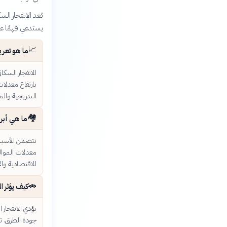
يُعد الانفجار ال
يستدعي فهمًا عميق
📈
ما هو تعري
الانفجار السكا
بارتفاع معدلات
التدريجية والم
🏘️
ما هي أبرز
تتضمن الأسباب
معدلات الموال
الاقتصادية والا
🚗
كيف يؤثر ا
يؤدي الانفجار 
جودة الطرق. تص