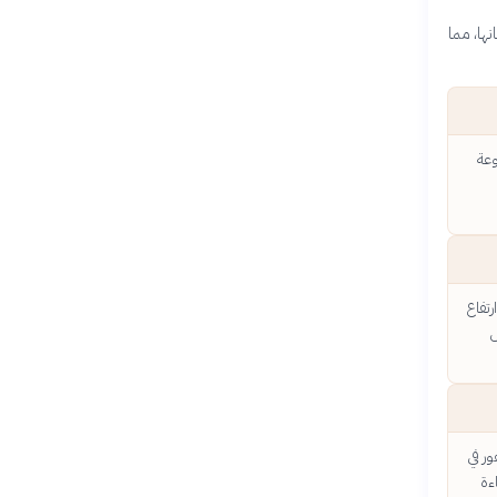
نها، مما
وعة
رتفاع
ل
ر في
ءة