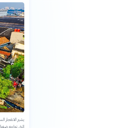
يشير الانفجار الس
التي تواجه ضغطًا 