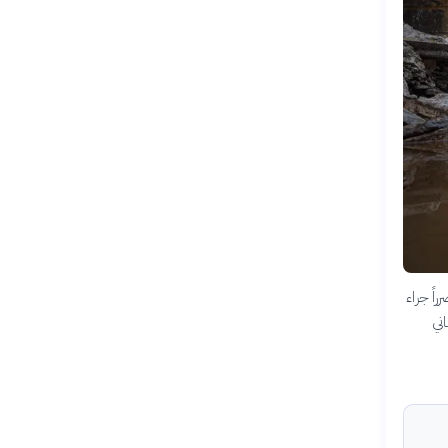
اً جراء
مباني