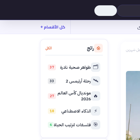
ى
كل الأقسام
رائج
الكل
بل شهرين
🗂️
ظواهر صحية نادرة
37
🛰️
رحلة أرتيمس 2
33
مونديال كأس العالم
🔥
27
2026
⚡
الذكاء الاصطناعي
18
🎯
فلسفات لترتيب الحياة
6