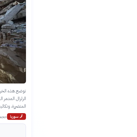
توضح هذه الخريطة
المتضررة، وتكاليف
حجم ا
🗾
سوريا