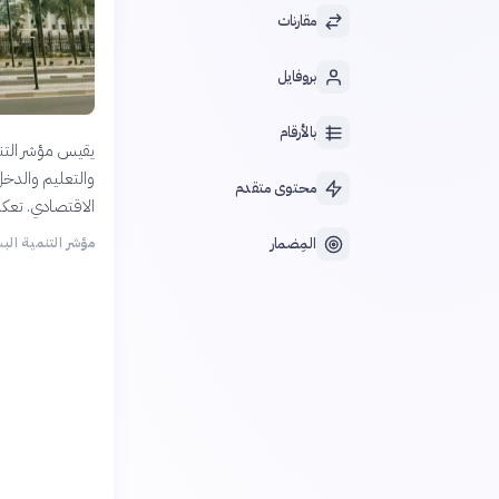
مقارنات
بروفايل
بالأرقام
يقيس مؤشر التنم
والتعليم والدخل.
محتوى متقدم
الاقتصادي. تعكس
مؤشر التنمية البشري
المِضمار