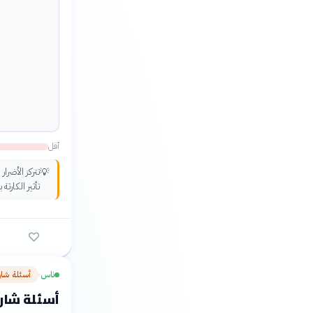
أقل
تتركز الأضرا
💡
تأثير الكارث
ناس
أسئلة شا
›
أسئلة شارح