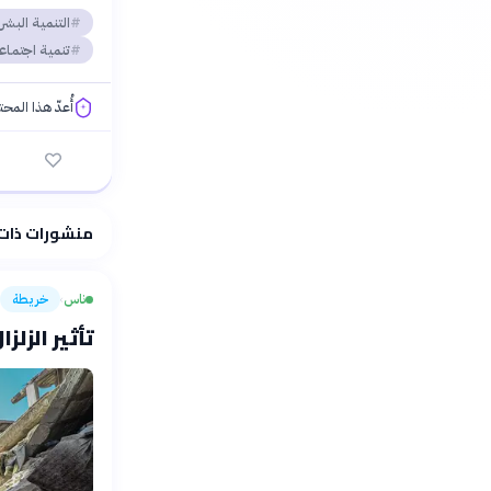
التنمية البشر
تنمية اجتماع
أُعدّ هذا المح
فلسفتنا المعرفية
منشورات ذات
ناس
خريطة
›
تأثير الزلزا