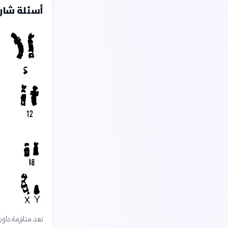
أسئلة شارح
تعد متلازمة داون