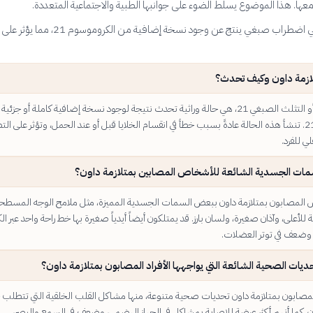
معها. هذا الموضوع يسلط الضوء على جوانبها الطبية والاجتماعية المتعددة.
متلازمة داون هي اضطراب صبغي ينتج عن وجود نسخة إضافية من الكرومو
ازمة داون وكيف تحدث؟
متلازمة داون، أو التثلث الصبغي 21، هي حالة وراثية تحدث نتيجة لوجود نسخة إضافية كاملة أو جزئي
الكروموسوم 21. تنشأ هذه الحالة عادةً بسبب خطأ في انقسام الخلايا قبل أو عند الحمل، وتؤثر على الت
ي للفرد.
مات الجسدية الشائعة للأشخاص المصابين بمتلازمة داون؟
 المصابون بمتلازمة داون ببعض السمات الجسدية المميزة، مثل ملامح الوجه المسطحة
ة للأعلى، وآذان صغيرة، ولسان بارز. قد يمتلكون أيضاً أيدياً صغيرة بها خط راحة واحد عبر ال
وضعف في توتر العضلات.
ديات الصحية الشائعة التي يواجهها الأفراد المصابون بمتلازمة داون؟
 المصابون بمتلازمة داون تحديات صحية متنوعة، منها مشاكل القلب الخلقية التي تتطلب 
ن. كما أنهم أكثر عرضة للإصابة بمشاكل في الجهاز الهضمي، وضعف في السمع والبصر،