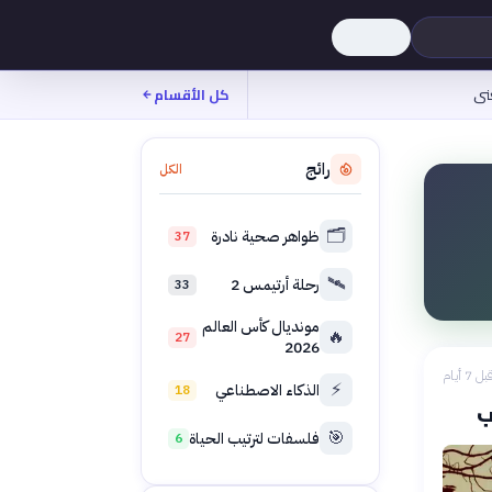
نى
كل الأقسام
رائج
الكل
🗂️
ظواهر صحية نادرة
37
🛰️
رحلة أرتيمس 2
33
مونديال كأس العالم
🔥
27
2026
بل 7 أيام
⚡
الذكاء الاصطناعي
18
ب
🎯
فلسفات لترتيب الحياة
6