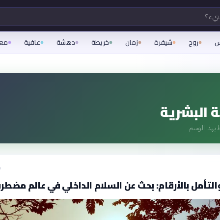
شيء؟
س
روح
شيفرة
زمان
خريطة
دهشة
عافية
مع
ة البشرية
 بهذا الوسم
ق
والتأمل بالأرقام: بحث عن السلام الداخلي في عالم مضطر