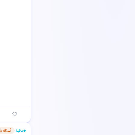
عافية
أسئلة ش
›