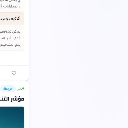
واضطرابات في ا
🔬
كيف يتم ت
يمكن تشخيص م
الدم، تليها ف
يتم التشخيص 
ناس
خريطة
›
مؤشر التنمي