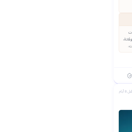
ات
لادة،
ت.
بل 8 أيام