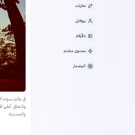
مقارنات
بروفايل
بالأرقام
محتوى متقدم
المِضمار
في عالم تسوده ا
والتعافي. تُظهر 
والجسدية.