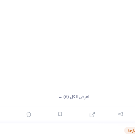
اعرض الكل (8) ←
ارحة
ق