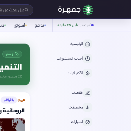
هل تبحث عن 
تدافع
أسواق
نا
آخر تحديث
قبل 20 دقيقة
الرئيسية
🏷️ وسم
أحدث المنشورات
التنمي
الأكثر قراءة
20
منشور مرتبط
خلاصات
روح
بالأرقام
›
مخططات
الروحانية 
اختبارات