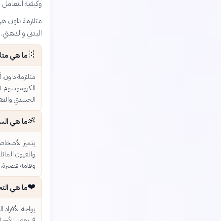
وكيفية التعامل 
البدني والذهني.
🧬
ما هي متل
الجسدي والعقل
👶
ما هي الس
يتميز الأشخاص
والعيون المائل
وقامة قصيرة، 
❤️
ما هي التح
يواجه الأفراد
في بعض الأحيا