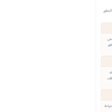
سوم 21، مما يؤثر على التطور
ة من
طور
،
كف،
جراحة