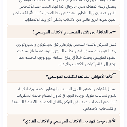
بمعدل أربعة أضعاف مقارنة بالرجال، كما تزداد النسبة عند الأشخاص
الذين يعيشون في المناطق البعيدة عن خط الاستواء. كما يتأثر الأشخاص
الذين لديهم تاريخ عائلي من الاكتئاب بشكل أكبر بهذا الاضطراب.
☀️
ما العلاقة بين نقص الشمس والاكتئاب الموسمي؟
نقص التعرض لأشعة الشمس يؤثر على إفراز الميلاتونين والسيروتونين،
وهما هرمونات مسؤولة عن تنظيم المزاج والنوم. عندما تقل ساعات
الضوء الطبيعي، يحدث خللاً في إيقاع الساعة البيولوجية للجسم مما
يؤدي إلى تفاقم أعراض الاكتئاب والإرهاق.
😴
ما الأعراض الشائعة للاكتئاب الموسمي؟
تشمل الأعراض الشعور بالحزن المستمر والإرهاق الشديد ورغبة قوية
للنوم لساعات طويلة وزيادة الرغبة في تناول الطعام خاصة السكريات.
كما يشعر المصاب بصعوبة في التركيز وفقدان الاهتمام بالأنشطة الممتعة
والانسحاب الاجتماعي.
🔄
هل يوجد فرق بين الاكتئاب الموسمي والاكتئاب العادي؟