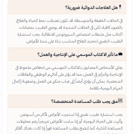
💊
هل العلاجات الدوائية ضرورية؟
في الحالات الخفيفة والمتوسطة، قد تكون تعديلات نمط الحياة والعلاج
بالضوء كافية، لكن في الحالات الشديدة قد يوصي الطبيب بمضادات
اكتئاب مثل مثبطات امتصاص السيروتونين الانتقائية. يجب استشارة
الطبيب النفسي لتحديد العلاج المناسب بناءً على شدة الأعراض.
💼
ما تأثير الاكتئاب الموسمي على الإنتاجية والعمل؟
يعاني الأشخاص المصابون بالاكتئاب الموسمي من انخفاض ملحوظ في
الإنتاجية والتركيز في العمل، مما قد يؤثر على أدائهم الوظيفي والعلاقات
الشخصية. يمكن أن يؤدي أيضاً إلى غياب متكرر عن العمل وصعوبة إكمال
المهام اليومية بكفاءة.
🆘
متى يجب طلب المساعدة المتخصصة؟
يجب استشارة طبيب نفسي إذا استمرت الأعراض لأكثر من أسبوعين
وأثرت على الحياة اليومية، أو إذا ساءت الأعراض تدريجياً رغم محاولات
المساعدة الذاتية. كما يُنصح بطلب المساعدة فوراً إذا كانت هناك أفكار