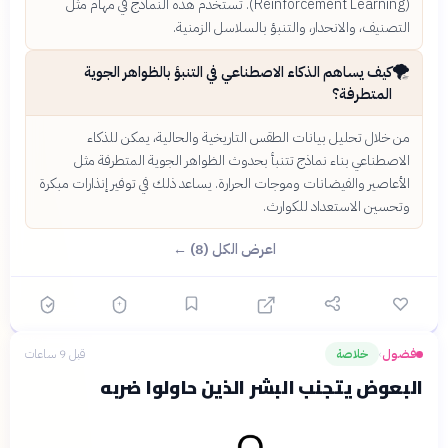
(Reinforcement Learning). تُستخدم هذه النماذج في مهام مثل
التصنيف، والانحدار، والتنبؤ بالسلاسل الزمنية.
🌪️
كيف يساهم الذكاء الاصطناعي في التنبؤ بالظواهر الجوية
المتطرفة؟
من خلال تحليل بيانات الطقس التاريخية والحالية، يمكن للذكاء
الاصطناعي بناء نماذج تتنبأ بحدوث الظواهر الجوية المتطرفة مثل
الأعاصير والفيضانات وموجات الحرارة. يساعد ذلك في توفير إنذارات مبكرة
وتحسين الاستعداد للكوارث.
اعرض الكل (8) ←
فضول
خلاصة
قبل 9 ساعات
›
البعوض يتجنب البشر الذين حاولوا ضربه