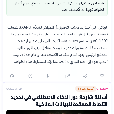
خصائص حركتها وسلوكها التفاعلي قد تحمل مفاتيح لفهم أعمق
لظواهر كونية لم تُكتشف بعد.
الوثائق، التي أصدرها مكتب التحقيق في الظواهر الشاذّة (AARO)، تضمنت
تسجيلات من قِبل قوات العمليات الخاصة على متن طائرة حربية من طراز
AC-130J في سبتمبر 2021. هذه الكرات، التي ظهرت على ارتفاعات
منخفضة، قامت بمناورات عدوانية وبدت تتفاعل مع إطلاق الطائرة
للمدفع الرئيسي. يعود أقدم ملف تم الكشف عنه إلى عام 1948، بينما
أحدثها يعود إلى العام الجاري 2026، مما يؤكد استمرارية هذه الظواهر.
فضول
أسئلة شارحة
قبل 3 ساعات
›
أسئلة شارحة: دور الذكاء الاصطناعي في تحديد
الأنماط المعقدة للبيانات المناخية