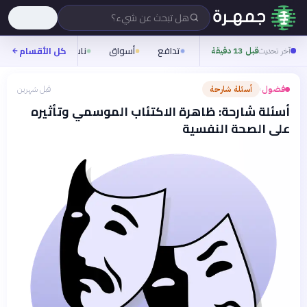
هل تبحث عن شيء؟
تدافع
أسواق
ناس
روح
كل الأقسام
شيف
آخر تحديث
قبل 13 دقيقة
فضول
أسئلة شارحة
قبل شهرين
›
أسئلة شارحة: ظاهرة الاكتئاب الموسمي وتأثيره
على الصحة النفسية