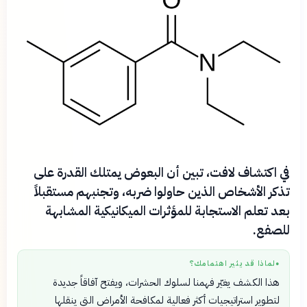
في اكتشاف لافت، تبين أن البعوض يمتلك القدرة على
تذكر الأشخاص الذين حاولوا ضربه، وتجنبهم مستقبلاً
بعد تعلم الاستجابة للمؤثرات الميكانيكية المشابهة
للصفع.
لماذا قد يثير اهتمامك؟
●
هذا الكشف يغيّر فهمنا لسلوك الحشرات، ويفتح آفاقاً جديدة
لتطوير استراتيجيات أكثر فعالية لمكافحة الأمراض التي ينقلها