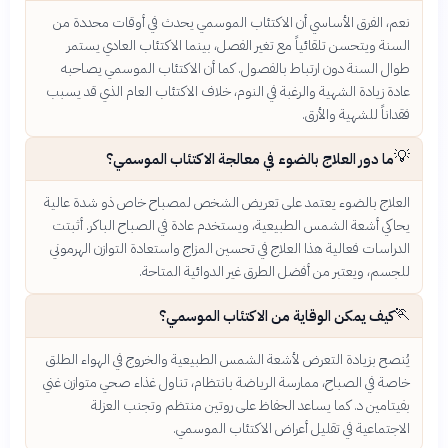
نعم، الفرق الأساسي أن الاكتئاب الموسمي يحدث في أوقات محددة من
السنة ويتحسن تلقائياً مع تغير الفصل، بينما الاكتئاب العادي يستمر
طوال السنة دون ارتباط بالفصول. كما أن الاكتئاب الموسمي يصاحبه
عادة زيادة الشهية والرغبة في النوم، خلاف الاكتئاب العام الذي قد يسبب
فقداناً للشهية والأرق.
💡
ما دور العلاج بالضوء في معالجة الاكتئاب الموسمي؟
العلاج بالضوء يعتمد على تعريض الشخص لمصباح خاص ذو شدة عالية
يحاكي أشعة الشمس الطبيعية، ويستخدم عادة في الصباح الباكر. أثبتت
الدراسات فعالية هذا العلاج في تحسين المزاج واستعادة التوازن الهرموني
للجسم، ويعتبر من أفضل الطرق غير الدوائية المتاحة.
🏃
كيف يمكن الوقاية من الاكتئاب الموسمي؟
يُنصح بزيادة التعرض لأشعة الشمس الطبيعية والخروج في الهواء الطلق
خاصة في الصباح، ممارسة الرياضة بانتظام، تناول غذاء صحي متوازن غني
بفيتامين د. كما يساعد الحفاظ على روتين منتظم وتجنب العزلة
الاجتماعية في تقليل أعراض الاكتئاب الموسمي.