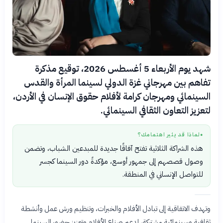
شهد يوم الأربعاء 5 أغسطس 2026، توقيع مذكرة
تفاهم بين مهرجاني غزة الدولي لسينما المرأة والقدس
السينمائي ومهرجان كرامة لأفلام حقوق الإنسان في الأردن،
لتعزيز التعاون الثقافي السينمائي.
لماذا قد يثير اهتمامك؟
●
هذه الشراكة الثلاثية تفتح آفاقًا جديدة للمبدعين الشباب، وتضمن
وصول قصصهم إلى جمهور أوسع، مؤكدةً دور السينما كجسر
للتواصل الإنساني في المنطقة.
وتهدف الاتفاقية إلى تبادل الأفلام والخبرات، وتنظيم ورش عمل وأنشطة
ثقافية وسينمائية مشتركة، لدعم صناع الأفلام وتعزيز حضور السينما