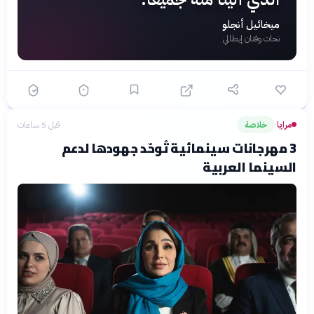
ميخائيل أنجلو
نحات وفنان إيطالي
مرايا
خلاصة
قبل 5 ساعات
›
3 مهرجانات سينمائية تُوحّد جهودها لدعم
السينما العربية