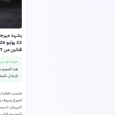
يشهد مهرجان 
فنانين من 37 دولة عربية وأجنبية.
لماذا قد يثي
●
هذا الحجم من
للتبادل الحضا
تضمنت فعاليات ا
كجورج وسوف وأص
للمخيم» الفلسطي