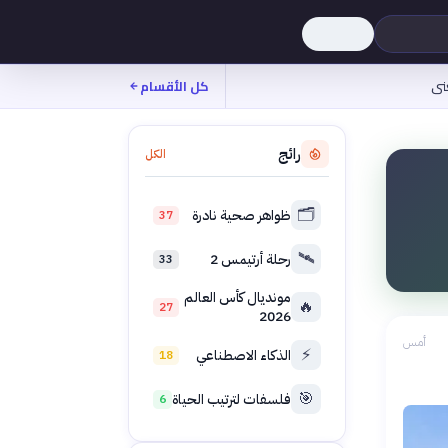
نى
كل الأقسام
رائج
الكل
🗂️
ظواهر صحية نادرة
37
🛰️
رحلة أرتيمس 2
33
مونديال كأس العالم
🔥
27
2026
أمس
⚡
الذكاء الاصطناعي
18
🎯
فلسفات لترتيب الحياة
6