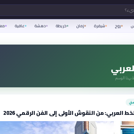
شيء؟
س
روح
شيفرة
زمان
خريطة
دهشة
عافية
مع
لعربي
 بهذا الوسم
ني
خط العربي: من النقوش الأولى إلى الفن الرقمي 2026