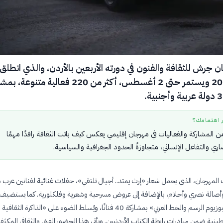
جرش للثقافة والفنون في دورته الأربعين بالأردن، والذي انطلق 
22 يوليو 2026 ويستمر حتى 2 أغسطس، أكثر من 220 فعالية متنو
ر اهتمامك؟
 المشاركة والفعاليات في مهرجان إقليمي يعكس كيف باتت الثقافة رافدًا مهمًا
ري والتفاعل الإنساني، متجاوزةً الحدود الجغرافية والسياسية.
لمهرجان، الذي يحمل شعار «إرث يمتد.. أجيال تلتقي»، حفلات غنائية لفنانين عرب با
الة نصري وأحلام، بالإضافة إلى عروض مسرحية وشعرية وفلكلورية. كما يستضيف
المهرجان «سيمبوزيوم الرسم والخط العربي» بمشاركة 40 فنانًا، ويُسلط الضوء على «الذاكرة الثقافية
نية ضمن مبادرات رابطة الكتاب الأردنيين. ويأتي هذا الحضور الفني والثقافي المكثف 