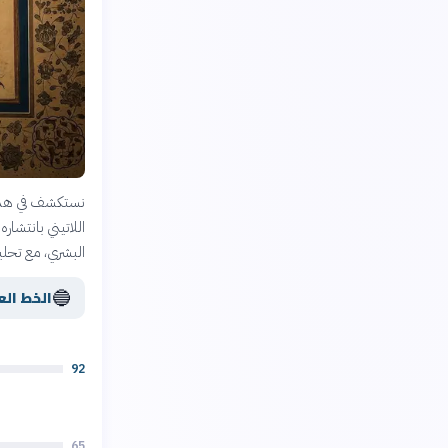
نستكشف في هذه ا
اللاتيني بانتشار
البشري، مع تحلي
🔵
الخط الع
92
65