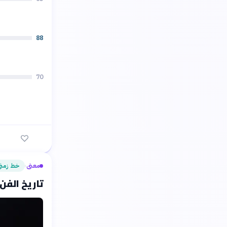
88
70
معنى
خط زمن
›
تاريخ الفن 