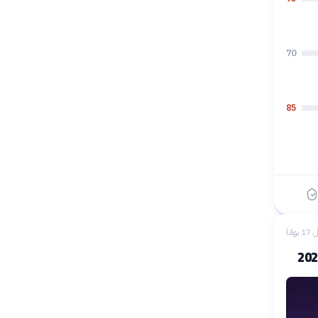
70
85
 يومًا