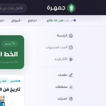
هل تبحث عن 
تدافع
أسواق
نا
آخر تحديث
قبل 10 دقائق
الرئيسية
🏷️ وسم
أحدث المنشورات
الخط ا
الأكثر قراءة
20
منشور مرتبط
خلاصات
تفاصيل
خط زم
›
مخططات
تاريخ فن ال
اختبارات