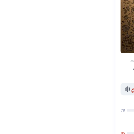
خط
🔴
ي
78
95