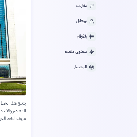
مقارنات
بروفايل
بالأرقام
محتوى متقدم
المِضمار
يتتبع هذا الخط ا
المعاصر والاندما
مرونة الخط العر