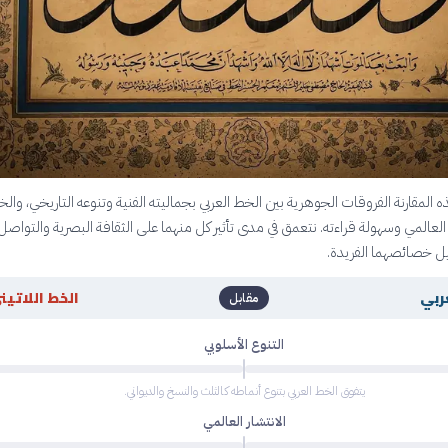
لمقارنة الفروقات الجوهرية بين الخط العربي بجماليته الفنية وتنوعه التاريخي، وال
ه العالمي وسهولة قراءته. نتعمق في مدى تأثير كل منهما على الثقافة البصرية والتواصل
ل خصائصهما الفريدة.
ربي
الخط اللاتين
مقابل
التنوع الأسلوبي
يتفوق الخط العربي بتنوع أنماطه كالثلث والنسخ والديواني.
الانتشار العالمي