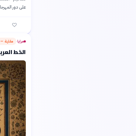
على دور المهرجان
مرايا
مقارنة — م
›
الخط العرب