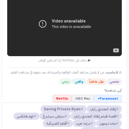
▶ شاهد على YouTube إذا لم يظهر الإعلان
⚠️
لا يناسب:
من لا يفضل مشاهد العنف الواقعية والحربية قد يجد صعوبة في مشاهدة الفيلم.
ملحمي
مؤثر عاطفياً
واقعي
درامي
أين تشاهده؟
Netflix
HBO Max
Paramount+
إنقاذ الجندي رايان
Saving Private Ryan
قصة فيلم إنقاذ الجندي رايان
ستيفن سبيلبرغ
توم هانكس
مات ديمون
دراما حرب
أفلام كلاسيكية