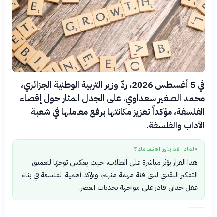
في 5 أغسطس 2026، ردّ وزير التربية الوطنية الجزائري،
محمد الصغير سعداوي، على الجدل المثار حول إقصاء
الفلسفة، مؤكداً تعزيز مكانتها برفع معاملها في شعبة
الآداب والفلسفة.
لماذا قد يثير اهتمامك؟
●
هذا القرار يؤثر مباشرة على الطلاب، حيث يعكس توجهًا لتعميق
التفكير النقدي لدى فئة مهمة منهم، ويؤكد أهمية الفلسفة في بناء
عقل حداثي قادر على مواجهة تحديات العصر.