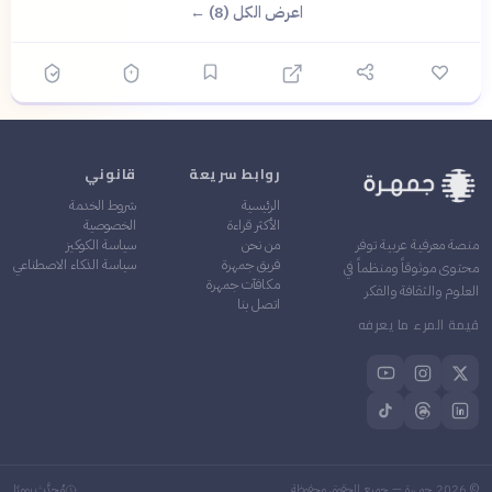
اعرض الكل (8) ←
روابط سريعة
قانوني
الرئيسية
شروط الخدمة
الأكثر قراءة
الخصوصية
من نحن
سياسة الكوكيز
منصة معرفية عربية توفر
فريق جمهرة
سياسة الذكاء الاصطناعي
محتوى موثوقاً ومنظماً في
مكافآت جمهرة
العلوم والثقافة والفكر
اتصل بنا
قيمة المرء ما يعرفه
©
2026
جمهرة — جميع الحقوق محفوظة
مُحدَّث يوميًا