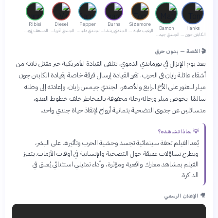
Ribisi
Diesel
Pepper
Burns
Sizemore
Damon
Hanks
الرقيب مايك هورفاث
الجندي ريتشارد رايبن
الجندي دانيال جاكسون
الجندي أدريان كابارزو
المسعف إروين واد
الكابتن جون ميلر
الجندي جيمس فرانسيس رايان
🎬 القصة — بدون حرق
بعد يوم الإنزال في نورماندي الدموي، تتلقى القيادة الأمريكية خبر مقتل ثلاثة من
أشقاء عائلة رايان في الحرب. تقرر القيادة إرسال فرقة خاصة بقيادة الكابتن جون
ميلر للعثور على الأخ الرابع والأصغر، الجندي جيمس رايان، وإعادته إلى وطنه
سالمًا. يخوض ميلر ورجاله رحلة محفوفة بالمخاطر خلف خطوط العدو،
متسائلين عن جدوى التضحية بثمانية أرواح لإنقاذ حياة جندي واحد.
💡 لماذا تشاهده؟
يُعد الفيلم تحفة سينمائية تجسد وحشية الحرب وتأثيرها على البشر،
ويطرح تساؤلات عميقة حول التضحية والإنسانية في أوقات الأزمات. يتميز
الفيلم بمشاهد معارك واقعية ومؤثرة، وأداء تمثيلي استثنائي يُعلق في
الذاكرة.
🎥 الإعلان الرسمي