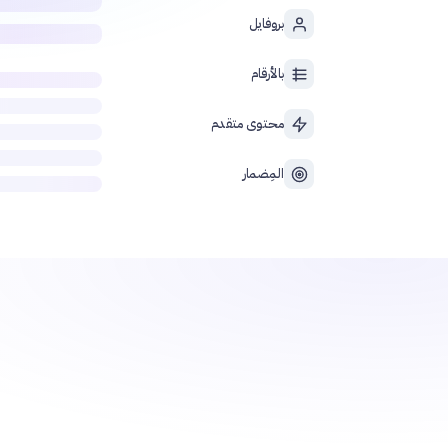
بروفايل
بالأرقام
محتوى متقدم
المِضمار