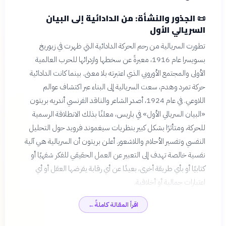
📜
الجذور والنشأة: من الدادائية إلى البيان
السريالي الأول
تطورت السريالية من رحم الحركة الدادائية التي ظهرت في زيوريخ
بسويسرا عام 1916، معبرةً عن سخطها وازدرائها للحرب العالمية
الأولى والمجتمع الأوروبي الذي اعتبرته بلا معنى. بينما كانت الدادائية
حركة تمرد وهدم، سعت السريالية إلى البناء عبر اكتشاف عوالم
اللاوعي. في عام 1924، أصدر الشاعر والناقد الفرنسي أندريه بريتون
«البيان السريالي الأول» في باريس، معلنًا بذلك الانطلاقة الرسمية
للحركة، ومتأثرًا بشكل كبير بنظريات سيغموند فرويد حول التحليل
النفسي وتفسير الأحلام واللاشعور. أعلن بريتون أن السريالية هي آلية
نفسية خالصة تهدف إلى التعبير عن العمل الحقيقي للفكر شفهيًا أو
كتابيًا أو بأي طريقة أخرى، بعيدًا عن أي رقابة يفرضها العقل أو أي
اعتبارات جمالية أو أخلاقية.
اقرأ المقالة كاملةً
←