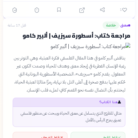
1
معنى
خلاصة
قبل 17 ساعة
›
مراجعة كتاب: أسطورة سيزيف | ألبير كامو
يناقش ألبير كامو في هذا المقال الفلسفي فكرة العبثية، وهي التوتر بين
رغبة الإنسان الفطرية في إيجاد معنى وهدف للحياة وصمت الكون غير
المعقول. يقدم كامو «سيزيف»، الشخصية الأسطورية اليونانية التي
حُكم عليها بدفع صخرة إلى أعلى التل بلا نهاية، رمزًا مثاليًا لعبثية الحياة،
ليختتم بأن النضال نفسه نحو القمم كافٍ لملء قلب الإنسان.
👤
هذا الكتاب؟
مثالي للقارئ الذي يتساءل عن معنى الحياة ويبحث عن منظور فلسفي
عميق يمزج اليأس بالأمل.
✓
نقاط القوة
✕
نقاط الضعف