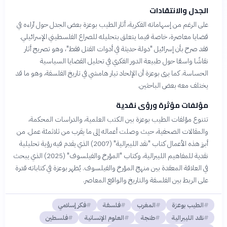
الجدل والانتقادات
على الرغم من إسهاماته الفكرية، أثار الطيب بوعزة بعض الجدل حول آراءه في
قضايا معاصرة، خاصة فيما يتعلق بتحليله للصراع الفلسطيني الإسرائيلي.
فقد صرح بأن إسرائيل "دولة حديثة في أدوات القتل فقط"، وهو تصريح أثار
نقاشًا واسعًا حول طبيعة الدور الفكري في تحليل القضايا السياسية
الحساسة. كما يرى بوعزة أن الإلحاد تيار هامشي في تاريخ الفلسفة، وهو ما قد
يختلف معه بعض الباحثين.
مؤلفات مؤثرة ورؤى نقدية
تتنوع مؤلفات الطيب بوعزة بين الكتب العلمية، والدراسات المحكمة،
والمقالات الصحفية، حيث وصلت أعماله إلى ما يقرب من ثلاثمئة عمل. من
أبرز هذه الأعمال كتاب "نقد الليبرالية" (2007) الذي يقدم فيه رؤية تحليلية
نقدية للمفاهيم الليبرالية، وكتاب "المؤرخ والفيلسوف" (2025) الذي يبحث
في العلاقة المعقدة بين منهج المؤرخ والفيلسوف. يُظهر بوعزة في كتاباته قدرة
على الربط بين الفلسفة والتاريخ والواقع المعاصر.
الطيب بوعزة
المغرب
فلسفة
فكر إسلامي
نقد الليبرالية
طنجة
العلوم الإنسانية
فلسطين