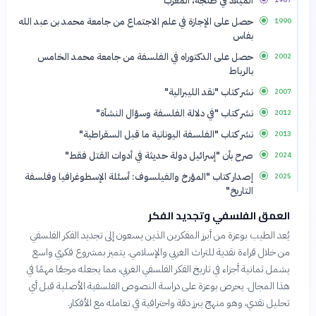
الميلاد في طنجة، المغرب
1967
حصل على الإجازة في علم الاجتماع من جامعة محمد بن عبد الله
1990
بفاس
حصل على الدكتوراه في الفلسفة من جامعة محمد الخامس
2002
بالرباط
نشر كتاب "نقد الليبرالية"
2007
نشر كتاب "في دلالة الفلسفة وسؤال النشأة"
2012
نشر كتاب "الفلسفة اليونانية ما قبل السقراطية"
2013
صرح بأن "إسرائيل دولة حديثة في أدوات القتل فقط"
2024
إصدار كتاب "المؤرخ والفيلسوف: أسئلة الإسطوغرافيا وفلسفة
2025
التاريخ"
العمق الفلسفي وتجديد الفكر
يُعد الطيب بوعزة من أبرز المفكرين الذين يسعون إلى تجديد الفكر الفلسفي
من خلال قراءة نقدية للتراث الغربي والإسلامي. يتميز بمشروع فكري واسع
يشمل ثمانية أجزاء في تاريخ الفكر الفلسفي الغربي، مما يجعله مرجعًا مهمًا في
هذا المجال. يحرص بوعزة على دراسة النصوص الفلسفية الأصلية قبل أي
تحليل نقدي، وهو منهج يبرز دقة واحترافية في تعامله مع الأفكار.