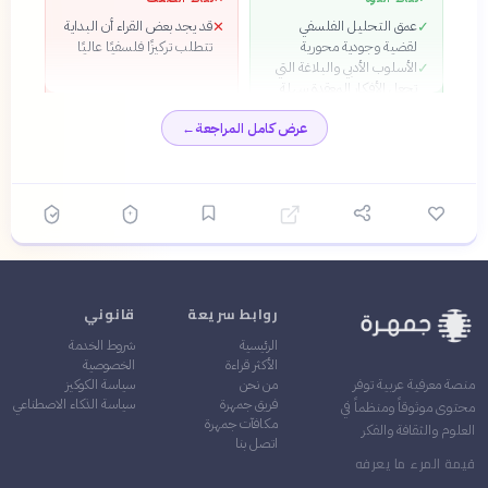
عمق التحليل الفلسفي
قد يجد بعض القراء أن البداية
✕
✓
لقضية وجودية محورية
تتطلب تركيزًا فلسفيًا عاليًا
الأسلوب الأدبي والبلاغة التي
✓
تجعل الأفكار المعقدة سهلة
الاستيعاب
عرض كامل المراجعة
←
القدرة على إلهام القارئ
✓
للتفكير في قيمة الوجود رغم
غياب المعنى المطلق
التأثير المستمر للكتاب على
✓
الفكر الفلسفي والأدبي
روابط سريعة
قانوني
الرئيسية
شروط الخدمة
الأكثر قراءة
الخصوصية
من نحن
سياسة الكوكيز
منصة معرفية عربية توفر
فريق جمهرة
سياسة الذكاء الاصطناعي
محتوى موثوقاً ومنظماً في
مكافآت جمهرة
العلوم والثقافة والفكر
اتصل بنا
قيمة المرء ما يعرفه