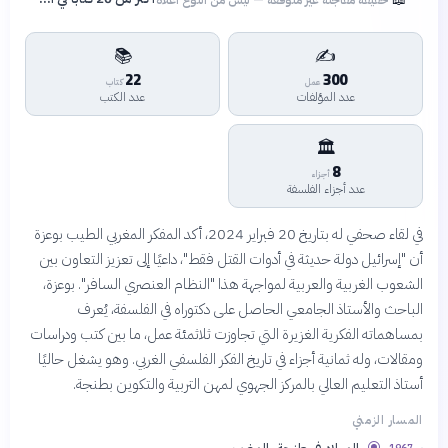
📚
✍️
22
300
عمل
كتاب
عدد المؤلفات
عدد الكتب
🏛️
8
أجزاء
عدد أجزاء الفلسفة
في لقاء صحفي له بتاريخ 20 فبراير 2024، أكد المفكر المغربي الطيب بوعزة
أن "إسرائيل دولة حديثة في أدوات القتل فقط"، داعيًا إلى تعزيز التعاون بين
الشعوب الغربية والعربية لمواجهة هذا "النظام العنصري السافر". بوعزة،
الباحث والأستاذ الجامعي الحاصل على دكتوراه في الفلسفة، يُعرف
بمساهماته الفكرية الغزيرة التي تجاوزت ثلاثمئة عمل، ما بين كتب ودراسات
ومقالات، وله ثمانية أجزاء في تاريخ الفكر الفلسفي الغربي. وهو يشغل حاليًا
أستاذ التعليم العالي بالمركز الجهوي لمهن التربية والتكوين بطنجة.
المسار الزمني