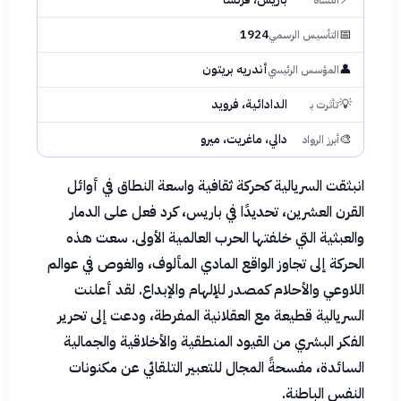
النشأة
1924
📅
التأسيس الرسمي
👤
أندريه بريتون
المؤسس الرئيسي
💡
الدادائية، فرويد
تأثرت بـ
🎨
دالي، ماغريت، ميرو
أبرز الرواد
انبثقت السريالية كحركة ثقافية واسعة النطاق في أوائل
القرن العشرين، تحديدًا في باريس، كرد فعل على الدمار
والعبثية التي خلفتها الحرب العالمية الأولى. سعت هذه
الحركة إلى تجاوز الواقع المادي المألوف، والغوص في عوالم
اللاوعي والأحلام كمصدر للإلهام والإبداع. لقد أعلنت
السريالية قطيعة مع العقلانية المفرطة، ودعت إلى تحرير
الفكر البشري من القيود المنطقية والأخلاقية والجمالية
السائدة، مفسحةً المجال للتعبير التلقائي عن مكنونات
النفس الباطنة.