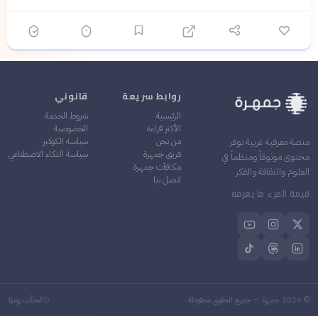
روابط سريعة
قانوني
الرئيسية
شروط الخدمة
الأكثر قراءة
الخصوصية
من نحن
سياسة الكوكيز
منصة معرفية عربية توفر
فريق جمهرة
سياسة الذكاء الاصطناعي
محتوى موثوقاً ومنظماً في
مكافآت جمهرة
العلوم والثقافة والفكر
اتصل بنا
قيمة المرء ما يعرفه
©
2026
جمهرة — جميع الحقوق محفوظة
مُحدَّث يوميًا