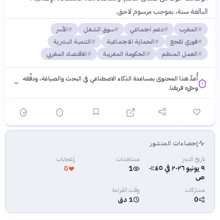
البالغة سنة، بموجب مرسوم لاحق.
المغرب
دعم اجتماعي
سوق الشغل
الأسر
فوزي لقجع
الحماية الاجتماعية
التنمية البشرية
العمل المنظم
الحكومة المغربية
الاقتصاد المغربي
أُعدّ هذا المحتوى بمساعدة الذكاء الاصطناعي في البحث والصياغة، ودقّقه
وحرّره فريقنا.
إحصاءات المنشور
فلسفتنا المعرفية
·
سياسة الذكاء الاصطناعي
تاريخ النشر
مشاهدات
إعجابات
٩ يونيو ٢٠٢٦ في ٠١:٤٥
0
1
ص
مشاركات
وقت القراءة
0
1 دق