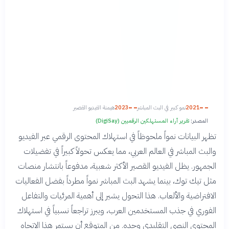
2021
نمو كبير في البث المباشر
2023
هيمنة الفيديو القصير
المصدر:
تقرير آراء المستهلكين الرقميين (DigiSay)
تظهر البيانات نمواً ملحوظاً في استهلاك المحتوى الرقمي عبر الفيديو
والبث المباشر في العالم العربي، مما يعكس تحولاً كبيراً في تفضيلات
الجمهور. يظل الفيديو القصير الأكثر شعبية، مدفوعاً بانتشار منصات
مثل تيك توك، بينما يشهد البث المباشر نمواً مطرداً بفضل الفعاليات
الافتراضية والألعاب. هذا التحول يشير إلى أهمية المرئيات والتفاعل
الفوري في جذب المستخدمين العرب، ويبرز تراجعاً نسبياً في استهلاك
المحتوى النصي التقليدي وحده. من المتوقع أن يستمر هذا الاتجاه