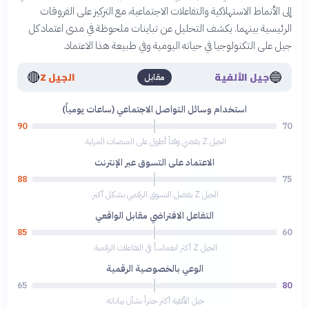
إلى الأنماط الاستهلاكية والتفاعلات الاجتماعية، مع التركيز على الفروقات
الرئيسية بينهما. يكشف التحليل عن تباينات ملحوظة في مدى اعتماد كل
جيل على التكنولوجيا في حياته اليومية وفي طبيعة هذا الاعتماد.
🔴
🔵
جيل الألفية
الجيل Z
مقابل
استخدام وسائل التواصل الاجتماعي (ساعات يومياً)
90
70
الجيل Z يقضي وقتاً أطول على المنصات المرئية.
الاعتماد على التسوق عبر الإنترنت
88
75
الجيل Z يفضل التسوق الرقمي بشكل أكبر.
التفاعل الافتراضي مقابل الواقعي
85
60
الجيل Z أكثر انغماساً في التفاعلات الرقمية.
الوعي بالخصوصية الرقمية
65
80
جيل الألفية أكثر حذراً بشأن بياناته.