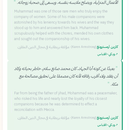
"
الأعمال المنزلية، ويصلح ملابسه بنفسه، ويسعى إلى صحبة زوجاته.
Muhammad was one of those rare men who truly enjoy the
company of women. Some of his male companions were
astonished by his leniency towards his wives and the way they
stood up to him and answered him back. Muhammad
scrupulously helped with the chores, mended his own clothes
and sought out the companionship of his wives.
كارين آرمسترونغ
·
مؤلفة بريطانية في مجال الدين المقارن
(
Karen Armstrong
)
↗
ويكي‑اقتباس
"
بعيدًا عن كونه أبا الجهاد، كان محمد صانع سلام، خاطر بحياته وكاد
أن يفقد ولاء أقرب رفاقه لأنه كان مصممًا على تحقيق مصالحة مع
"
مكة.
Far from being the father of jihad, Mohammad was a peacemaker,
who risked his life and nearly lost the loyalty of his closest
companions because he was determined to effect a
reconciliation with Mecca.
كارين آرمسترونغ
·
مؤلفة بريطانية في مجال الدين المقارن
(
Karen Armstrong
)
↗
ويكي‑اقتباس