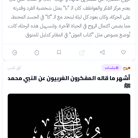
يعتبر مركز الفكر والعواطف. كان الـ "با" يمثل شخصية الفرد وقدرته
على الحركة، وكان يعود كل ليلة ليتحد مع الـ "كا" في الجسد المحنط،
مما يضمن اكتمال الروح في الحياة الآخرة. ولتسهيل هذه الرحلة، كانت
تُوضع نصوص مثل "كتاب الموتى" في المقابر كدليل للمتوفى.
روح
اقتباسات
أول أمس
›
أشهر ما قاله المفكرون الغربيون عن النبي محمد
ﷺ