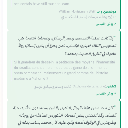
occidentals have still much to learn.
مونتغمري وات
(
William Montgomery Watt
)
·
مؤرخ وعالم دراسات إسلامية اسكتلندي
↗
ويكي‑اقتباس
"
إذا كانت عظمة التصميم، وصغر الوسائل، وضخامة النتيجة هي
المقاييس الثلاثة لعبقرية الإنسان، فمن يجرؤ أن يقارن إنسانيًا رجلاً
"
عظيمًا في التاريخ الحديث بمحمد؟
Si la grandeur du dessein, la petitesse des moyens, l'immensité
du résultat sont les trois mesures du génie de l'homme, qui
osera comparer humainement un grand homme de l'histoire
moderne à Mahomet?
لامارتين
·
كاتب وشاعر وسياسي فرنسي
(
Alphonse de Lamartine
)
↗
ويكي‑اقتباس
"
كان محمد من هؤلاء الرجال النادرين الذين يستمتعون حقًا بصحبة
النساء. وقد اندهش بعض أصحابه الذكور من تساهله مع زوجاته
وطريقتهن في الوقوف أمامه والرد عليه. كان محمد يساعد بدقة في