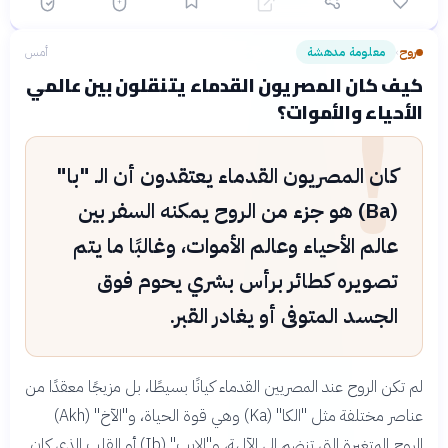
روح
معلومة مدهشة
أمس
›
!
كيف كان المصريون القدماء يتنقلون بين عالمي
الأحياء والأموات؟
كان المصريون القدماء يعتقدون أن الـ "با"
(Ba) هو جزء من الروح يمكنه السفر بين
عالم الأحياء وعالم الأموات، وغالبًا ما يتم
تصويره كطائر برأس بشري يحوم فوق
الجسد المتوفى أو يغادر القبر.
لم تكن الروح عند المصريين القدماء كيانًا بسيطًا، بل مزيجًا معقدًا من
عناصر مختلفة مثل "الكا" (Ka) وهي قوة الحياة، و"الآخ" (Akh)
الروح المتغيرة التي تنضم إلى الآلهة، و"الإيب" (Ib) أو القلب الذي كان