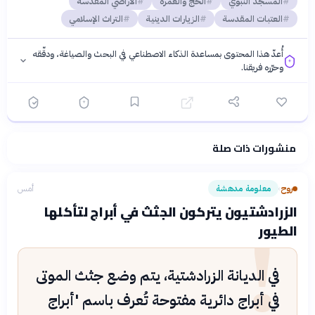
المسجد النبوي
الحج والعمرة
الأراضي المقدسة
العتبات المقدسة
الزيارات الدينية
التراث الإسلامي
أُعدّ هذا المحتوى بمساعدة الذكاء الاصطناعي في البحث والصياغة، ودقّقه
وحرّره فريقنا.
منشورات ذات صلة
فلسفتنا المعرفية
·
سياسة الذكاء الاصطناعي
روح
معلومة مدهشة
أمس
›
!
الزرادشتيون يتركون الجثث في أبراج لتأكلها
الطيور
في الديانة الزرادشتية، يتم وضع جثث الموتى
في أبراج دائرية مفتوحة تُعرف باسم 'أبراج