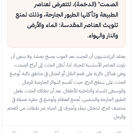
الصمت' (الدخمة)، لتتعرض لعناصر
الطبيعة وتأكلها الطيور الجارحة، وذلك لمنع
تلويث العناصر المقدسة: الماء والأرض
والنار والهواء.
يعتقد الزرادشتيون أن الجسد بعد الموت يصبح نجسًا، ولا ينبغي أن
يلوث العناصر الأساسية للحياة. لذا، تُنقل الجثث إلى أبراج الصمت،
وهي هياكل دائرية على قمم التلال أو الجبال في مناطق نائية. تُوضع
الجثث على سطح البرج، حيث تُقسم الدوائر الخارجية للرجال
والوسطى للنساء والداخلية للأطفال. بعد أن تتفكك الجثث بفعل
الطيور الجارحة والشمس، تُجمع العظام وتُوضع في حفرة عميقة في
منتصف البرج، لتتحلل ببطء وتُصرف إلى المياه عبر طبقات من الفحم
والرمل.