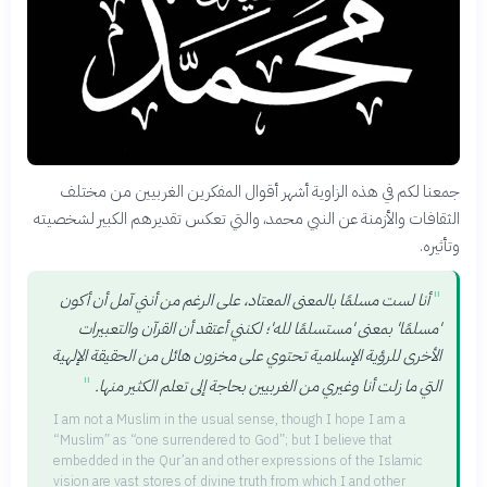
جمعنا لكم في هذه الزاوية أشهر أقوال المفكرين الغربيين من مختلف
الثقافات والأزمنة عن النبي محمد، والتي تعكس تقديرهم الكبير لشخصيته
وتأثيره.
"
أنا لست مسلمًا بالمعنى المعتاد، على الرغم من أنني آمل أن أكون
'مسلمًا' بمعنى 'مستسلمًا لله'؛ لكنني أعتقد أن القرآن والتعبيرات
الأخرى للرؤية الإسلامية تحتوي على مخزون هائل من الحقيقة الإلهية
"
التي ما زلت أنا وغيري من الغربيين بحاجة إلى تعلم الكثير منها.
I am not a Muslim in the usual sense, though I hope I am a
“Muslim” as “one surrendered to God”; but I believe that
embedded in the Qur’an and other expressions of the Islamic
vision are vast stores of divine truth from which I and other